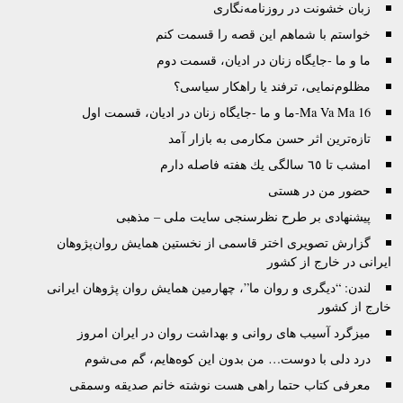
زبان خشونت در روزنامه‌نگاری
خواستم با شماهم این قصه را قسمت کنم
ما و ما -جایگاه‌ زنان در ادیان، قسمت دوم
مظلوم‌نمایی، ترفند یا راهکار سیاسی؟
Ma Va Ma 16-ما و ما -جایگاه‌ زنان در ادیان، قسمت اول
تازه‌ترین اثر حسن مکارمی به بازار آمد
امشب تا ٦٥ سالگى يك هفته فاصله دارم
حضور من در هستی
پیشنهادی بر طرح نظرسنجی سایت ملی – مذهبی
گزارش تصويری اختر قاسمی از نخستين همايش روان‌پژوهان
ايرانی در خارج از کشور
لندن: “دیگری و روان ما”، چهارمین همایش روان پژوهان ایرانی
خارج از کشور
ميزگرد آسيب های روانی و بهداشت روان در ايران امروز
درد دلی با دوست… من بدون اين کوه‌هايم، گم می‌شوم
معرفی کتاب حتما راهی هست نوشته خانم صدیقه وسمقی