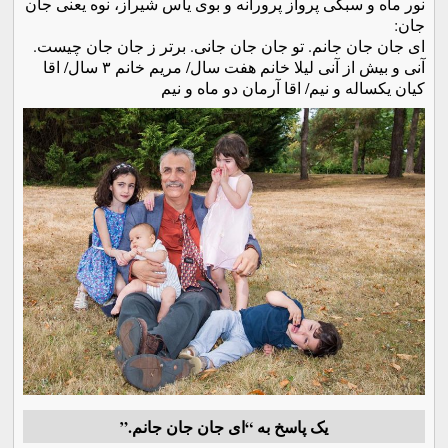
نور ماه و سبكى پرواز پرورانه و بوى ياس شيراز، نوه يعنى جان
جان:
اى جان جان جانم. تو جان جان جانى. برتر ز جان جان چيست.
آنى و بيش از آنى ليلا خانم هفت سال/ مريم خانم ٣ سال/ اقا
كيان يكساله و نيم/ اقا آرمان دو ماه و نيم
یک پاسخ به “اى جان جان جانم.”