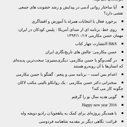
آیا ساختار روانی آدمی در پیدایش و رشد خشونت های جمعی
نقشی دارد؟
برخورد فعال با انتخابات همراه با آموزش و افشاگری
روی خط: برنامه ای از صدای آمریکا : پلیس کودکان در ایران:
مهمان حسن مکارمی ۱۳۹۴/۱۰/۱۷
H&S اانتشارت چهار کتاب
حسن مکارمی: چالش های تاریخ‌نگاری ایران
در گفت‌وگو با حسن مکارمی: دیگری‌ستیزی؛ سخت‌ترین پدیده‌ای
که انسان‌ها با آن روبه‌رو هستند
اعدام بس است – برنامه سی و پنجم : گفتگو با حسن مکارمی
سخنرانی دکتر حسن مکارمی : یک روانکاو بالینی مکتب لاکان
چگونه کار می کند؟
گویی هدیه سال نو را گرفتم
Happy new year 2016
با همدیگر پروژه‌‌ای برای کمک به پناهجویا:ن رادیو دویچه وله
قرائت: نگاهی دیگر بر مقدمه شاهنامه فردوسی