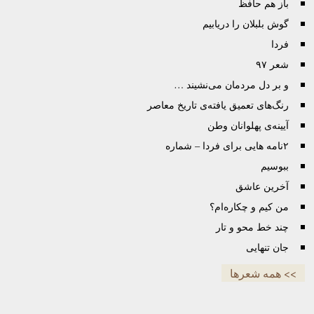
باز هم حافظ
گوش بلبلان را دریابیم
فردا
شعر ۹۷
و بر دل مردمان می‌نشیند …
رنگ‌های تعمیق یافته‌ی تاریخ معاصر
آیینه‌ی پهلوانان وطن
۲نامه هایی برای فردا – شماره
ببوسیم
آخرین عاشق
من کیم و چکاره‌ام؟
چند خط محو و تار
جان تنهایی
>> همه شعرها