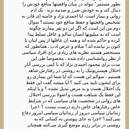
بطور مستمر" نتواند در میان واقعیتها منافع خودش را
دنبال کند و به خودش ضرر و صدمه بزند - یک ادم
روانی و بیمار است- ایا احمدی نژاد و خامنه ای قادر به
تشخیص واقعیتها و حفظ منافع خود نیستند؟ سوال
دوم من این است که اگر این دو نفر بیمارند چگونه
است که به میلیونها انسان سالم و عاقل تسلط پیدا
کرده و حاکم شده اند و همه ان عاقلها از پس اینان تا
کنون بر نیامده اند؟ سلام و عرض ادب ، همانطور که
مستحضر هستید نظریه های زیادی برای افراد سیاسی
از نظر روانشناسی داده شده ، مخصوصا طی این
مدت برای محمود احمدی نژاد که با کمی بررسی آثار
اختلال هیستریونیک را به روشنی در رفتارش شاهد
هستیم ، سوالم این هست که آیا شما این بیماری رو
برای ایشون تایید می کنید ؟ آیا میشه گفت این فقط
یک اختلال هست و به مرض تبدیل نشده ؟ و یا اینکه
این فقط یک شباهت هست و اصولا بررسی اختلال
های روانی در شخصیت های سیاسی که در شرایط
خاص رفتارهای خاص دارند درست نیست ؟ ۱چرا
زندانیان سیاسی دیروز از زندانیان سیاسی امروز دفاع
نمی‌کنند؟ ۲چرا به جای پیوستن به کسانی که به
روشنی در برابر رژیم موضع گیری می‌کنند همچنان