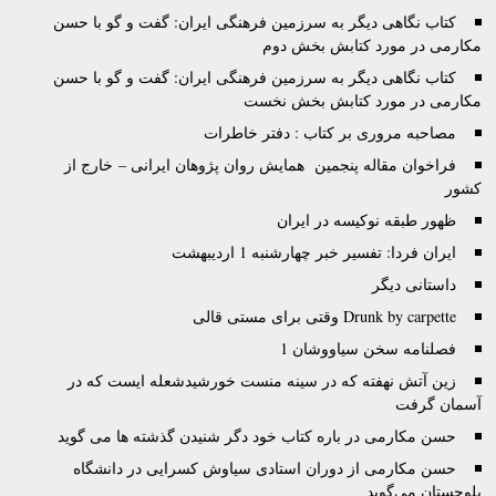
کتاب نگاهی دیگر به سرزمین فرهنگی ایران: گفت و گو با حسن
مکارمی در مورد کتابش بخش دوم
کتاب نگاهی دیگر به سرزمین فرهنگی ایران: گفت و گو با حسن
مکارمی در مورد کتابش بخش نخست
مصاحبه مروری بر کتاب : دفتر خاطرات
فراخوان مقاله پنجمین همایش روان پژوهان ایرانی – خارج از
کشور
ظهور طبقه نوکیسه در ایران
ایران فردا: تفسیر خبر چهارشنبه 1 اردیبهشت
داستانی دیگر
Drunk by carpette وقتى براى مستى قالى
فصلنامه سخن سیاووشان 1
زين آتش نهفته كه در سينه منست خورشيدشعله ايست كه در
آسمان گرفت
حسن مکارمی در باره کتاب خود دگر شنیدن گذشته ها می گوید
حسن مکارمی از دوران استادی سیاوش کسرایی در دانشگاه
بلوچستان می‌گوید