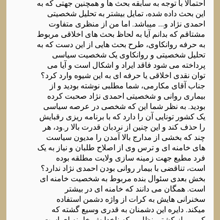
احتمالا با توجه به سابقه بحث ها و همچنین جهتی که به
این بحث داده شده، تمایل بیشتر به تحلیل شخصیتی
احمدی نژاد و... میباشد. اما من از منظری متفاوت
مشتاقم که بدانم آیا به لحاظ بحث های اخلاقی مربوط
به حرفه روانکاوی، طرح بحث هایی از این دست که به
تحلیل شخصیتی و روانکاوی یک شخصیت سیاسی
پرداخته می شود فاقد ایراد و اشکال است و آیا می
توان نقدی اخلاقی یا حرفه ای به این شیوه وارد کرد؟
جناب آقای مکارمی، شما مطلبی نوشته بودید و از
بیماری روانی و شخصیتی احمدی نژاد صحبت کرده
بودید. به نظر شما این که شخصی در عرصه سیاسی
یک کشور تونایی آن را دارد که با برنامه ریزی رقبایش
را حذف کند و این چنین از نردبان قدرت بالا ر.ود، هر
چند که بخشی از مدارج بالا آمدن را مدیون سیاست
های خامنه ای و ترس وی از اصلاح طلبان و نیاز به یک
فرد مطیع جهت زمینه سازی ولایت مطلقه بوده
است، تناقضی با بیمار روانی بودن احمدی نژاد ندارد؟
بخش بعدی سئوال بنده مربوط به شخصیت خامنه ای
است. همگان می دانند که خامنه ای در بیشتر
سخنرانی هایش به کرات از واژه دشمن استفاده
میکند. دایره این دشمنان به قدری وسیع گشته که
کروبی از کشتی نظامی که ناخدایش خامنه ای است