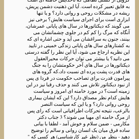
به قایق تعبیر کرده است. آیا این ذهنیت دشمن پریش،
ریشه در مشکلات روحی و روانی دارد؟ و یا تنها
ابزاری است برای اجرای سیاست هایش؟ برخی نیز
می گویند که دیکتاتورها در سال های پایانی عمرشان،
آنگاه که مرگ را کم کم در جلوی چشمانشان می
بینند، جنون به سراغشان می آید و حتی اشاره ای که
به کشتارهای سال های پایانی زندگی خمینی در تایید
این نظریه ارجاع می شود، آیا این نظر را گفته درستی
می دانید؟ یا بیشتر می توان حرکات محیرالعقول
دیکتاتورها در سال های آخر حکومتشان را به جنگ
های قدرت پشت پرده ای نسبت داد،که گروه های
پیرامون قدرت برای تصاحب حکومت در فردا ی پس
از نبود دیکتاتور تلاش می کنند و حذف رقبا نیز در این
زمینه است؟ در مورد خامنه ای امروز و سیاست
هایش کدام نظر مصداق دارد؟ این که ایشان بیماری
روحی روانی دارد؟ و یا این که سیاست النصر
بالرعب، نتیجه تحرکات اطرافیانی است که رای پس
از مرگ خامنه ای مهیا می شوند؟ 3 جناب دکتر
مکارمی - ضمن سلام و خوش آمد - لطفا با بیانی
ساده فرق میان یک انسان روانی و سالم را توضیح
دهید - بنظر من (نظر غیر کارشناسی) هر کسی که "