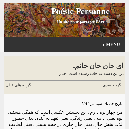
Poésie Persanne
Un site pour partager l'Art
+
MENU
اى جان جان جانم.
در این دسته به چاپ رسیده است اخبار
گزینه بعدی
گزینه های قبلی
تاریخ چاپ
14 سپتامبر 2016
من چهار نوه دارم . اين نخستين عكسي است كه همگى هستند.
نوه يعنى ادامه ، يعنى زندگى، يعنى تعهد به آينده، يعنى حضور
لذت بخش حال، يعنى جان جارى در حجم هستى، يعنى لطافت