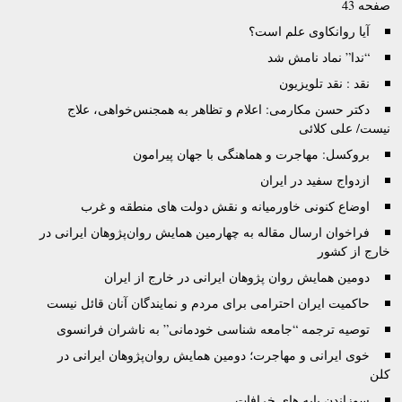
صفحه 43
آیا روانکاوی علم است؟
“ندا” نماد نامش شد
نقد : نقد تلويزيون
دکتر حسن مکارمی: اعلام و تظاهر به همجنس‌خواهی، علاج
نیست/ علی کلائی
بروکسل: مهاجرت و هماهنگی با جهان پیرامون
ازدواج سفید در ایران
اوضاع کنونی خاورمیانه و نقش دولت های منطقه و غرب
فراخوان ارسال مقاله به چهارمین همایش روان‌پژوهان ایرانی در
خارج از کشور
دومین همایش روان پژوهان ایرانی در خارج از ایران
حاکمیت ایران احترامی برای مردم و نمایندگان آنان قائل نیست
توصيه ترجمه “جامعه شناسی خودمانی” به ناشران فرانسوی
خوی ایرانی و مهاجرت؛ دومین همایش روان‌پژوهان ایرانی در
کلن
سوزاندن پایه های خرافات