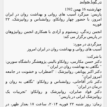
در گویا بخوانید
چهارشنبه 16 بهمن 1392
پاريس: ميزگرد آسيب های روانی و بهداشت روان در ايران
امروز، با حضور چهار روانکاو، روانشناس و روانپزشک، ۲۲
فوريه
انجمن زندگی، زيستبوم و آزادی با همکاری انجمن روانپژوهان
در پاريس برگزار می کند:
ميزگردی در مورد:
آسيب های روانی و بهداشت روان در ايران امروز
با شرکت:
دکتر حسن مکارمی، روانکاو بالينی پژوهشگر دانشگاه سوربن:
” نگاهی به بهداشت روان در ايران “
دکتر اکبر پويانفر، روانپزشک : "اضطراب و خشونت در جامعه
امروز ايران"
دکتر نادر آقاخانی، روانشناس و روانکاو: "نگاهی به روان و
درمان در ايران"
دکتر فواد صابران، روانپزشک و روانکاو: "تجربيات يک
روانپزشک ايرانی در پاريس"
زمان: روز شنبه ۲۲ فوريه ۲۰۱۴، ساعت ۱۷ بعداز ظهر، در