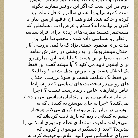
دوم من این است که اگر این دو نفر بیمارند چگونه
است که به میلیونها انسان سالم و عاقل تسلط پیدا
کرده و حاکم شده اند و همه ان عاقلها از پس اینان تا
کنون بر نیامده اند؟ سلام و عرض ادب ، همانطور که
مستحضر هستید نظریه های زیادی برای افراد سیاسی
از نظر روانشناسی داده شده ، مخصوصا طی این
مدت برای محمود احمدی نژاد که با کمی بررسی آثار
اختلال هیستریونیک را به روشنی در رفتارش شاهد
هستیم ، سوالم این هست که آیا شما این بیماری رو
برای ایشون تایید می کنید ؟ آیا میشه گفت این فقط
یک اختلال هست و به مرض تبدیل نشده ؟ و یا اینکه
این فقط یک شباهت هست و اصولا بررسی اختلال
های روانی در شخصیت های سیاسی که در شرایط
خاص رفتارهای خاص دارند درست نیست ؟ ۱چرا
زندانیان سیاسی دیروز از زندانیان سیاسی امروز دفاع
نمی‌کنند؟ ۲چرا به جای پیوستن به کسانی که به
روشنی در برابر رژیم موضع گیری می‌کنند همچنان
چشم به کسانی داریم که بارها ثابت کرده‌اند که
نمی‌خواهند ماهیت استبدادی نظام جمهوری اسلامی را
بپذیرند؟ ۳بعد از دستگیری موسوی و کروبی که
شورای هماهنگس سبز امید اعلام موجودیت کرد. به