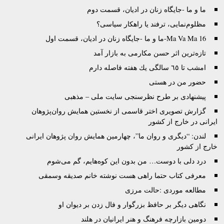
ما و ما -جایگاه‌ زنان در ادیان، قسمت دوم
مظلوم‌نمایی، ترفند یا راهکار سیاسی؟
Ma Va Ma 16-ما و ما -جایگاه‌ زنان در ادیان، قسمت اول
تازه‌ترین اثر حسن مکارمی به بازار آمد
امشب تا ٦٥ سالگى يك هفته فاصله دارم
حضور من در هستی
پیشنهادی بر طرح نظرسنجی سایت ملی – مذهبی
گزارش تصويری اختر قاسمی از نخستين همايش روان‌پژوهان
ايرانی در خارج از کشور
لندن: “دیگری و روان ما”، چهارمین همایش روان پژوهان ایرانی
خارج از کشور
درد دلی با دوست… من بدون اين کوه‌هايم، گم می‌شوم
معرفی کتاب حتما راهی هست نوشته خانم صدیقه وسمقی
مطالعه موردی :حالت مرزی
نگاهی دیگر بر حافظ بزرگوار و فال زدن بر دیوان او
دومین بازارچه فرهنگ و هنر ایرانیان در هلند