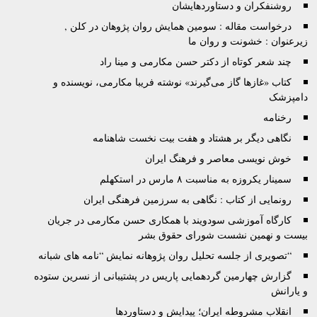
روشنفکران و دستاوردهایشان
درخواست مقاله : سومین همایش روان پژوهان در کلن ,
زیرعنوان : خشونت و روان ما
چند شعر کوتاه از دکتر حسن مکارمی و مینا راد
کتاب «غازها گاز می‌گيرند» نوشته فريبا مکارمی، نویسنده و
دامپزشک
رخنامه
نگاهی دیگر بر هشتاد و هفت بیت نخست شاهنامه
خوش نویسی معاصر و فرهنگ ایران
سمینار یکروزه‌ به‌ مناسبت ۸ مارس در استکهلم
رونمایی از کتاب : نگاهی به سرزمین فرهنگی ایران
کارگاه آموزشی سودويند با همکاری حسن مکارمی در جريان
بيست و نهمين نشست شورای حقوق بشر
“تصویری از جلسه تحلیل روان پژوهانه نمایش “نامه های شبانه
گزارش چهارمین گردهمایی پاریس در پشتیبانی از نسرین ستوده
و یارانش
انقلاب مشروطه ایران؛ پیدایش و دستاوردها