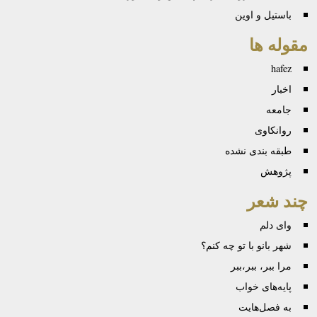
باستیل و اوین
مقوله ها
hafez
اخبار
جامعه
روانكاوی
طبقه بندی نشده
پژوهش
چند شعر
وای دلم
شهر بانو با تو چه کنم؟
مرا ببر، ببر،ببر
پایه‌های خواب
به فصل‌هایت