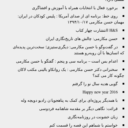
برخورد فعال با انتخابات همراه با آموزش و افشاگری
روی خط: برنامه ای از صدای آمریکا : پلیس کودکان در ایران:
مهمان حسن مکارمی ۱۳۹۴/۱۰/۱۷
H&S اانتشارت چهار کتاب
حسن مکارمی: چالش های تاریخ‌نگاری ایران
در گفت‌وگو با حسن مکارمی: دیگری‌ستیزی؛ سخت‌ترین پدیده‌ای
که انسان‌ها با آن روبه‌رو هستند
اعدام بس است – برنامه سی و پنجم : گفتگو با حسن مکارمی
سخنرانی دکتر حسن مکارمی : یک روانکاو بالینی مکتب لاکان
چگونه کار می کند؟
گویی هدیه سال نو را گرفتم
Happy new year 2016
با همدیگر پروژه‌‌ای برای کمک به پناهجویا:ن رادیو دویچه وله
قرائت: نگاهی دیگر بر مقدمه شاهنامه فردوسی
زبان خشونت در روزنامه‌نگاری
خواستم با شماهم این قصه را قسمت کنم