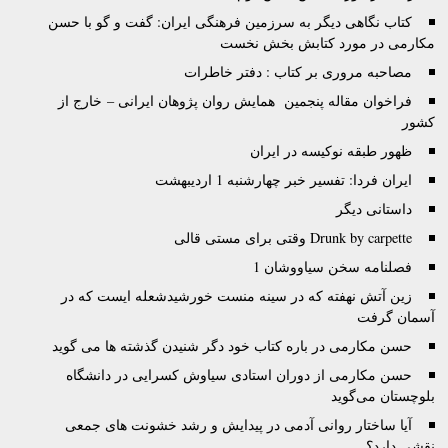
کتاب نگاهی دیگر به سرزمین فرهنگی ایران: گفت و گو با حسن
مکارمی در مورد کتابش بخش نخست
مصاحبه مروری بر کتاب : دفتر خاطرات
فراخوان مقاله پنجمین همایش روان پژوهان ایرانی – خارج از
کشور
ظهور طبقه نوکیسه در ایران
ایران فردا: تفسیر خبر چهارشنبه 1 اردیبهشت
داستانی دیگر
Drunk by carpette وقتى براى مستى قالى
فصلنامه سخن سیاووشان 1
زين آتش نهفته كه در سينه منست خورشيدشعله ايست كه در
آسمان گرفت
حسن مکارمی در باره کتاب خود دگر شنیدن گذشته ها می گوید
حسن مکارمی از دوران استادی سیاوش کسرایی در دانشگاه
بلوچستان می‌گوید
آیا ساختار روانی آدمی در پیدایش و رشد خشونت های جمعی
نقشی دارد؟