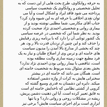
به حرفه روانکاوی، طرح بحث هایی از این دست که به
تحلیل شخصیتی و روانکاوی یک شخصیت سیاسی
پرداخته می شود فاقد ایراد و اشکال است و آیا می
توان نقدی اخلاقی یا حرفه ای به این شیوه وارد کرد؟
جناب آقای مکارمی، شما مطلبی نوشته بودید و از
بیماری روانی و شخصیتی احمدی نژاد صحبت کرده
بودید. به نظر شما این که شخصی در عرصه سیاسی
یک کشور تونایی آن را دارد که با برنامه ریزی رقبایش
را حذف کند و این چنین از نردبان قدرت بالا ر.ود، هر
چند که بخشی از مدارج بالا آمدن را مدیون سیاست
های خامنه ای و ترس وی از اصلاح طلبان و نیاز به یک
فرد مطیع جهت زمینه سازی ولایت مطلقه بوده
است، تناقضی با بیمار روانی بودن احمدی نژاد ندارد؟
بخش بعدی سئوال بنده مربوط به شخصیت خامنه ای
است. همگان می دانند که خامنه ای در بیشتر
سخنرانی هایش به کرات از واژه دشمن استفاده
میکند. دایره این دشمنان به قدری وسیع گشته که
کروبی از کشتی نظامی که ناخدایش خامنه ای است
به قایق تعبیر کرده است. آیا این ذهنیت دشمن پریش،
ریشه در مشکلات روحی و روانی دارد؟ و یا تنها
ابزاری است برای اجرای سیاست هایش؟ برخی نیز