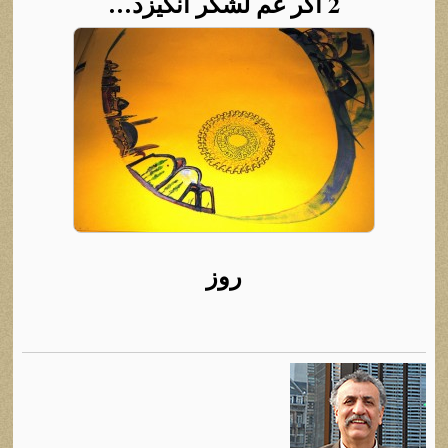
2 اگر غم لشگر انگیزد…
روز