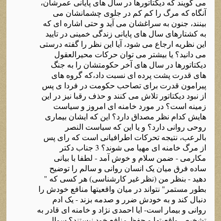
می گویند که دیکتاتورها در سال های پایانی عمرشان،
آنگاه که مرگ را کم کم در جلوی چشمانشان می
بینند، جنون به سراغشان می آید و حتی اشاره ای که
به کشتارهای سال های پایانی زندگی خمینی در تایید
این نظریه ارجاع می شود، آیا این نظر را گفته درستی
می دانید؟ یا بیشتر می توان حرکات محیرالعقول
دیکتاتورها در سال های آخر حکومتشان را به جنگ
های قدرت پشت پرده ای نسبت داد،که گروه های
پیرامون قدرت برای تصاحب حکومت در فردا ی پس
از نبود دیکتاتور تلاش می کنند و حذف رقبا نیز در این
زمینه است؟ در مورد خامنه ای امروز و سیاست
هایش کدام نظر مصداق دارد؟ این که ایشان بیماری
روحی روانی دارد؟ و یا این که سیاست النصر
بالرعب، نتیجه تحرکات اطرافیانی است که رای پس
از مرگ خامنه ای مهیا می شوند؟ 3 جناب دکتر
مکارمی - ضمن سلام و خوش آمد - لطفا با بیانی
ساده فرق میان یک انسان روانی و سالم را توضیح
دهید - بنظر من (نظر غیر کارشناسی) هر کسی که "
بطور مستمر" نتواند در میان واقعیتها منافع خودش را
دنبال کند و به خودش ضرر و صدمه بزند - یک ادم
روانی و بیمار است- ایا احمدی نژاد و خامنه ای قادر به
تشخیص واقعیتها و حفظ منافع خود نیستند؟ سوال