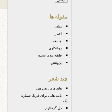
مقوله ها
hafez
اخبار
جامعه
روانكاوی
طبقه بندی نشده
پژوهش
چند شعر
های های , هی هی
نامه هایی برای فردا، شماره
یک
دل‌ گرفتارم