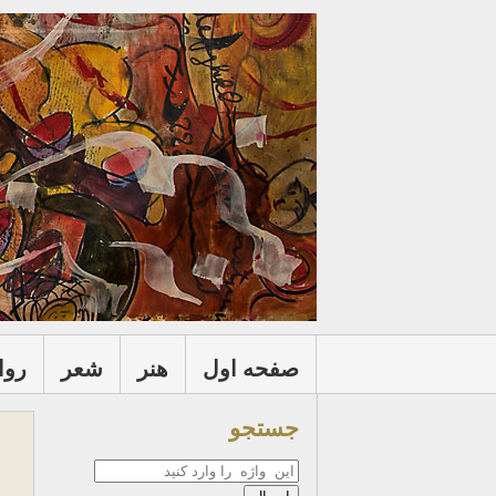
صفحه اول
هنر
شعر
روا
جستجو
جستجو