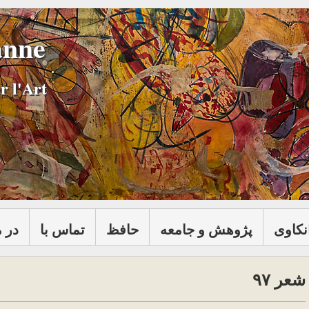
anne
r l'Art
نكاوی
پژوهش و جامعه
حافظ
تماس با
در 
شعر ۹۷