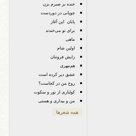
خنده بر صبرم بزن
چوپانی در دوردست
پایان این آغاز
برای تو می‌خندند
ماهی
اولین شام
زایش فروتنان
هم‌مهری
عشق دیر کرده است
روح من در کجاست؟
کولباری از نور و سکوت
من و بیداری و هستی
همه شعرها