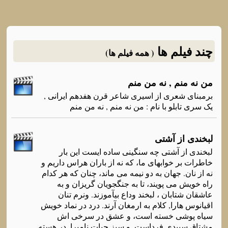
چند فیلم ها
( همه فیلم ها)
من نه منم , نه من منم
برمبنای شعری از اسیری شاعر قرن هفدهم ایرانی ,
یک سری تابلو با نام : من نه منم , نه من منم
لبخندی از آشتی
لبخندی از آشتی چه سنگینی ساده ایست این بار
خاطرات بر خوابهای ما، که نه از باران هراس داریم و
نه از نان. جهان به دو نیمه می ماند، چنان که هر کدام
راه خویش می پویند، تا به جنگجویان گریزان و به
عاشقان شتابان ، لبخند وداع بیآموزند. ونرم تنان
اقیانوس هارا, کلام به ارمغان آرند. درد در نماد خویش
سیاه پوشی خسته است، و عشق در سرخی اش
مشتاق سپیدی فرداست. و سبز حیات نامیرا, در هسته