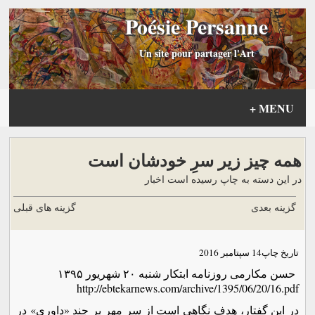
Poésie Persanne
Un site pour partager l'Art
+
MENU
همه چیز زیر سرِ خودشان است
در این دسته به چاپ رسیده است اخبار
گزینه بعدی
گزینه های قبلی
تاریخ چاپ
14 سپتامبر 2016
حسن مکارمی روزنامه ابتکار شنبه ۲۰ شهریور ۱۳۹۵
http://ebtekarnews.com/archive/1395/06/20/16.pdf
در این گفتار، هدف نگاهی است از سرِ مهر بر چند «داوری» در