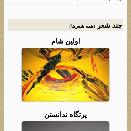
چند شعر
(همه شعرها)
اولین شام
پرتگاه ندانستن