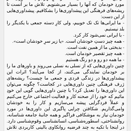
موردِ خودمان که آنها را بسیار می‌شنویم. تلاش ما بر آنست تا
ریشه‌های فرهنگی این پیشداوری‌ها را بشکافیم. پیشداوری‌هایی
از این دست:
- ما ایرانی‌ها تک تک خوبیم، ولی کارِ دسته جمعی با یکدیگر را
بلد نیستیم.
- با ایرانی نمی‌شود کار کرد.
- همه چیز دستِ خودشان است. «یا زیر سرِ خودشان است».
- بدبختی ما از همین نفت است.
- همه چیز تقصیر خودمان است.
- ما همه دو رو و دو رنگ هستیم
چنین داوری‌هایی که از نسلی به نسلی می‌روند و باورهای ما را
بر خودمان نمایندگی می‌کنند، از کجا می‌آیند؟ اثرات این
پیشداوری‌ها در زندگی فردی و جمعی ما چیست؟ ریشه‌های
ژرف فرهنگی چنین داوری‌هایی در کجاست؟ چگونه می‌توان
این داوری‌ها را تعدیل کرد؟ با چنین داوری‌هایی گویی این خودِ
مائیم که خود را از صحنه کار و فعالیت اجتماعی خارج می‌کنیم
و عملاً فردگرایی پیشه می‌سازیم و کار را به خودشان
وامی‌گذاریم. شکافتن چرایی پاگیری این داوری‌ها در مورد
خودمان نیاز به موشکافی فراگیر و همه جانبۀ جامعه شناسانه،
روانشناختی، اسطوره‌شناسی، انسانشناسی وقوم‌شناسی دارد.
در اینجا با تکیه به چند فرضیه روانکاوی بالینی کاربردی تلاش