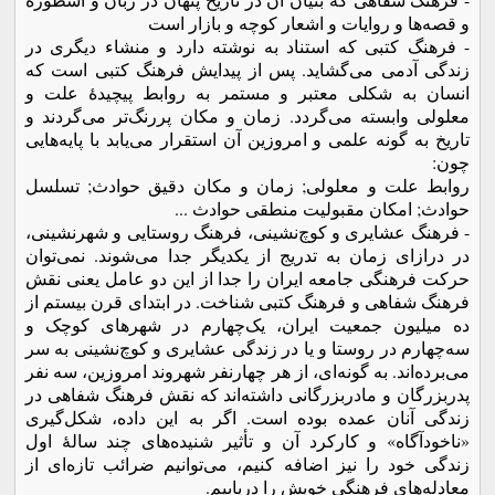
و قصه‌ها و روایات و اشعار کوچه و بازار است
- فرهنگ کتبی که استناد به نوشته دارد و منشاء دیگری در
زندگی آدمی می‌گشاید. پس از پیدایش فرهنگ کتبی است که
انسان به شکلی معتبر و مستمر به روابط پیچیدۀ علت و
معلولی وابسته می‌گردد. زمان و مکان پررنگ‌تر می‌گردند و
تاریخ به گونه علمی و امروزین آن استقرار می‌یابد با پایه‌هایی
چون:
روابط علت و معلولی; زمان و مکان دقیق حوادث; تسلسل
حوادث; امکان مقبولیت منطقی حوادث ...
- فرهنگ عشایری و کوچ‌نشینی، فرهنگ روستایی و شهرنشینی،
در درازای زمان به تدریج از یکدیگر جدا می‌شوند. نمی‌توان
حرکت فرهنگی جامعه ایران را جدا از این دو عامل یعنی نقش
فرهنگ شفاهی و فرهنگ کتبی شناخت. در ابتدای قرن بیستم از
ده میلیون جمعیت ایران، یک‌چهارم در شهرهای کوچک و
سه‌چهارم در روستا و یا در زندگی عشایری و کوچ‌نشینی به سر
می‌برده‌اند. به گونه‌ای، از هر چهارنفر شهروند امروزین، سه نفر
پدربزرگان و مادربزرگانی داشته‌اند که نقش فرهنگ شفاهی در
زندگی آنان عمده بوده است. اگر به این داده، شکل‌گیری
«ناخودآگاه» و کارکرد آن و تأثیر شنیده‌های چند سالۀ اول
زندگی خود را نیز اضافه کنیم، می‌توانیم ضرائب تازه‌ای از
معادله‌های فرهنگی خویش را دریابیم.