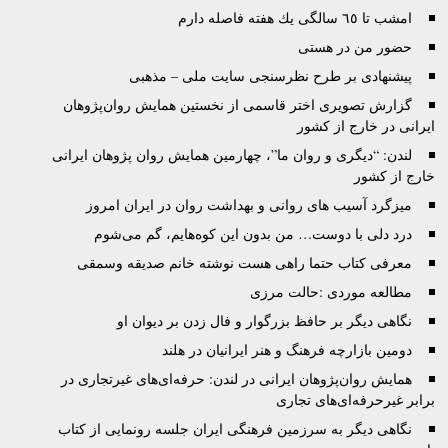
امشب تا ٦٥ سالگى يك هفته فاصله دارم
حضور من در هستی
پیشنهادی بر طرح نظرسنجی سایت ملی – مذهبی
گزارش تصويری اختر قاسمی از نخستين همايش روان‌پژوهان
ايرانی در خارج از کشور
لندن: “دیگری و روان ما”، چهارمین همایش روان پژوهان ایرانی
خارج از کشور
ميزگرد آسيب های روانی و بهداشت روان در ايران امروز
درد دلی با دوست… من بدون اين کوه‌هايم، گم می‌شوم
معرفی کتاب حتما راهی هست نوشته خانم صدیقه وسمقی
مطالعه موردی :حالت مرزی
نگاهی دیگر بر حافظ بزرگوار و فال زدن بر دیوان او
دومین بازارچه فرهنگ و هنر ایرانیان در هلند
همایش روان‌پژوهان ایرانی در لندن: حرفه‌ای‌های غیرتجاری در
برابر غیرحرفه‌ای‌های تجاری
نگاهی دیگر به سرزمین فرهنگی ایران جلسه رونمایی از کتاب