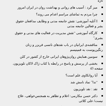
تازه
میز گرد : آسیب های روانی و بهداشت روان در ایران امروز
چرا مردم به تماشای مراسم اعدام می روند؟
I آتليه آموزشى: نقش جامعه مدنى و وظايف مدافعان حقوق
بشر و فعالين جامعه مدنى
کارگاه آموزشی “نقش مدیریت در فعالیت های مدنی و حقوق
بشری”
مناقشه‌ی ایرانیان در باب نقدهای نانسی فریزر و زنان
رنگین‌پوست به فمینیسم
سومین همایش روان‌پژوهان ایرانی خارج از کشور در کلن
بخشی از پرسش و پاسخ در رابطه با کتاب ژاک لاکان تلویزیون.
صفحه 43
آیا روانکاوی علم است؟
“ندا” نماد نامش شد
نقد : نقد تلويزيون
دکتر حسن مکارمی: اعلام و تظاهر به همجنس‌خواهی، علاج
نیست/ علی کلائی