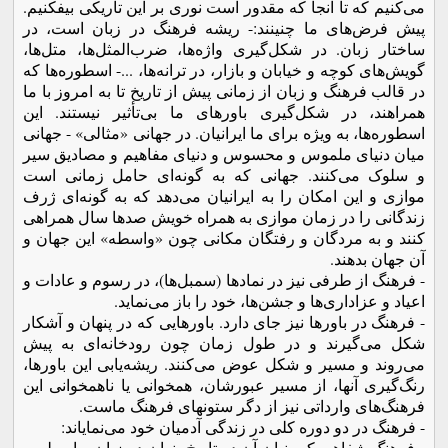
می‌کنیم که تا آنجا که مقدور است نوری بر این تاریکی بیفکنیم.
پیش فرض‌های ما چنینند:- ریشه فرهنگ در زبان است، در
ساختار زبان. در شکل‌گیری واژه‌ها، ضرب‌المثل‌ها، متل‌ها،
گویش‌های کوچه و خیابان و بازار، در ترانه‌ها، ...- اسطوره‌ها که
در قالب فرهنگ و زبان از زمانی پیش از تاریخ تا به امروز با ما
همراهند، در شکل‌گیری باورهای ما بی‌تأثیر نیستند. این
اسطوره‌ها، به ویژه برای ما ایرانیان. در جهانی «مثالی» - جهانی
میان دنیای ملموس و محسوس و دنیای مفاهیم و مصادیق سیر
و سلوک می‌کنند. جهانی که به گونه‌ای حامل زمانی است
موازی و این امکان را به ایرانیان می‌دهد که به گونه‌ای ژرف
زندگانی را در زمان موازی به همراه خویش صدها سال همراهی
کنند و به مردگان و رفتگان مکانی چون «واسطه» این جهان و
آن جهان بدهند.
- فرهنگ از طرفی نیز در نمادها (سمبل‌ها)، در رسوم و عادات و
اعیاد و عزاداری‌ها و جشن‌ها، خود را باز می‌نماید.
- فرهنگ در باورها نیز جای دارد. باورهایی که در پنهان و آشکار
شکل می‌گیرند و در طول زمان چون رودخانه‌ای به پیش
می‌روند و مسیر و شکل عوض می‌کنند. ریشه‌یابی این باورها،
رنگ‌گیری آنها، از مسیر عبورشان، همخوانی‌ یا ناهمخوانی این
فرهنگ‌های وارداتی نیز از دگر ستونهای فرهنگ ماست.
- فرهنگ در دو دوره کلی در زندگی آدمیان خود می‌نمایاند:
- فرهنگ شفاهی که بنیان آن در تاریخ پنهان در زبان و اسطوره