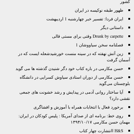
کشور
ظهور طبقه نوکیسه در ایران
ایران فردا: تفسیر خبر چهارشنبه 1 اردیبهشت
داستانی دیگر
Drunk by carpette وقتى براى مستى قالى
فصلنامه سخن سیاووشان 1
زين آتش نهفته كه در سينه منست خورشيدشعله ايست كه در
آسمان گرفت
حسن مکارمی در باره کتاب خود دگر شنیدن گذشته ها می گوید
حسن مکارمی از دوران استادی سیاوش کسرایی در دانشگاه
بلوچستان می‌گوید
آیا ساختار روانی آدمی در پیدایش و رشد خشونت های جمعی
نقشی دارد؟
برخورد فعال با انتخابات همراه با آموزش و افشاگری
روی خط: برنامه ای از صدای آمریکا : پلیس کودکان در ایران:
مهمان حسن مکارمی ۱۳۹۴/۱۰/۱۷
H&S اانتشارت چهار کتاب