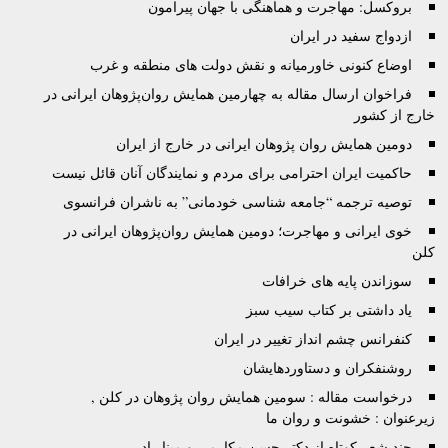
بروکسل: مهاجرت و هماهنگی با جهان پیرامون
ازدواج سفید در ایران
اوضاع کنونی خاورمیانه و نقش دولت های منطقه و غرب
فراخوان ارسال مقاله به چهارمین همایش روان‌پژوهان ایرانی در
خارج از کشور
دومین همایش روان پژوهان ایرانی در خارج از ایران
حاکمیت ایران احترامی برای مردم و نمایندگان آنان قائل نیست
توصيه ترجمه “جامعه شناسی خودمانی” به ناشران فرانسوی
خوی ایرانی و مهاجرت؛ دومین همایش روان‌پژوهان ایرانی در
کلن
سوزاندن پایه های خرافات
یاد داشتی بر کتاب سیب سبز
کنفرانس چشم انداز تغییر در ایران
روشنفکران و دستاوردهایشان
درخواست مقاله : سومین همایش روان پژوهان در کلن ,
زیرعنوان : خشونت و روان ما
چند شعر کوتاه از دکتر حسن مکارمی و مینا راد