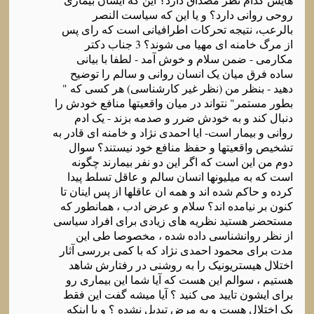
روحی روانی دارد؟ و یا این که سیاست النصر
بالرعب، نتیجه تحرکات اطرافیانی است که رای پس
از مرگ خامنه ای مهیا می شوند؟ 3 جناب دکتر
مکارمی - ضمن سلام و خوش آمد - لطفا با بیانی
ساده فرق میان یک انسان روانی و سالم را توضیح
دهید - بنظر من (نظر غیر کارشناسی) هر کسی که "
بطور مستمر" نتواند در میان واقعیتها منافع خودش را
دنبال کند و به خودش ضرر و صدمه بزند - یک ادم
روانی و بیمار است- ایا احمدی نژاد و خامنه ای قادر به
تشخیص واقعیتها و حفظ منافع خود نیستند؟ سوال
دوم من این است که اگر این دو نفر بیمارند چگونه
است که به میلیونها انسان سالم و عاقل تسلط پیدا
کرده و حاکم شده اند و همه ان عاقلها از پس اینان تا
کنون بر نیامده اند؟ سلام و عرض ادب ، همانطور که
مستحضر هستید نظریه های زیادی برای افراد سیاسی
از نظر روانشناسی داده شده ، مخصوصا طی این
مدت برای محمود احمدی نژاد که با کمی بررسی آثار
اختلال هیستریونیک را به روشنی در رفتارش شاهد
هستیم ، سوالم این هست که آیا شما این بیماری رو
برای ایشون تایید می کنید ؟ آیا میشه گفت این فقط
یک اختلال هست و به مرض تبدیل نشده ؟ و یا اینکه