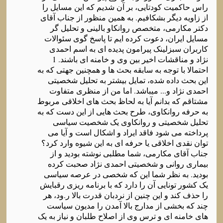
راس حاکمیت کودتایی، بر آن شدیم که این مسایل را
از زاویه دیگر بشکافیم. به همین منظور از جناب آقای
دکتر مکارمی، متخصص روانکاو بالینی و تحلیل گر
مسایل ایران، دعوت کرده ایم تا پاسخ گوی سئوالات
کاربران سبزلینک پیرامون پدیده ای به اسم احمدی
نژاد و مناقشات اخیر بین وی و خامنه ای باشند. 1
احتمالا با توجه به سابقه بحث ها و همچنین جهتی که به
این بحث داده شده، تمایل بیشتر به تحلیل شخصیتی
احمدی نژاد و... میباشد. اما من از منظری متفاوت
مشتاقم که بدانم آیا به لحاظ بحث های اخلاقی مربوط
به حرفه روانکاوی، طرح بحث هایی از این دست که به
تحلیل شخصیتی و روانکاوی یک شخصیت سیاسی
پرداخته می شود فاقد ایراد و اشکال است و آیا می
توان نقدی اخلاقی یا حرفه ای به این شیوه وارد کرد؟
جناب آقای مکارمی، شما مطلبی نوشته بودید و از
بیماری روانی و شخصیتی احمدی نژاد صحبت کرده
بودید. به نظر شما این که شخصی در عرصه سیاسی
یک کشور تونایی آن را دارد که با برنامه ریزی رقبایش
را حذف کند و این چنین از نردبان قدرت بالا ر.ود، هر
چند که بخشی از مدارج بالا آمدن را مدیون سیاست
های خامنه ای و ترس وی از اصلاح طلبان و نیاز به یک