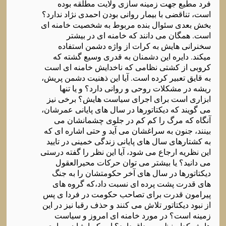
فرد مطیع جهت زمینه سازی ولایت مطلقه بوده
است، تناقضی با بیمار روانی بودن احمدی نژاد ندارد؟
بخش بعدی سئوال بنده مربوط به شخصیت خامنه ای
است. همگان می دانند که خامنه ای در بیشتر
سخنرانی هایش به کرات از واژه دشمن استفاده
میکند. دایره این دشمنان به قدری وسیع گشته که
کروبی از کشتی نظامی که ناخدایش خامنه ای است
به قایق تعبیر کرده است. آیا این ذهنیت دشمن پریش،
ریشه در مشکلات روحی و روانی دارد؟ و یا تنها
ابزاری است برای اجرای سیاست هایش؟ برخی نیز
می گویند که دیکتاتورها در سال های پایانی عمرشان،
آنگاه که مرگ را کم کم در جلوی چشمانشان می
بینند، جنون به سراغشان می آید و حتی اشاره ای که
به کشتارهای سال های پایانی زندگی خمینی در تایید
این نظریه ارجاع می شود، آیا این نظر را گفته درستی
می دانید؟ یا بیشتر می توان حرکات محیرالعقول
دیکتاتورها در سال های آخر حکومتشان را به جنگ
های قدرت پشت پرده ای نسبت داد،که گروه های
پیرامون قدرت برای تصاحب حکومت در فردا ی پس
از نبود دیکتاتور تلاش می کنند و حذف رقبا نیز در این
زمینه است؟ در مورد خامنه ای امروز و سیاست
هایش کدام نظر مصداق دارد؟ این که ایشان بیماری