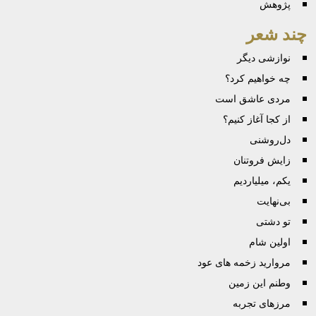
پژوهش
چند شعر
نوازشی دیگر
چه خواهیم کرد؟
مردی عاشق است
از کجا آغاز کنیم؟
دل‌روشنی
زایش فروتنان
یکم، میلیاردیم
بی‌نهایت
تو دشتی
اولین شام
مروارید زخمه های عود
وطنم این زمین
مرزهای تجربه