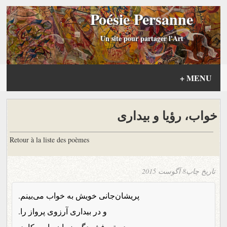
Poésie Persanne
Un site pour partager l'Art
+
MENU
خواب، رؤیا و بیداری
Retour à la liste des poèmes
تاریخ چاپ
8 آگوست 2015
پریشان‌جانی خویش به خواب می‌بینم.
و در بیداری آرزوی پرواز را.
دستی فشردگی زمان را می‌کاود.