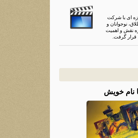
زه ای با شرکت
اق، نوجوانان و
ره نقش و اهميت
 قرار گرفت.
با نام خویش