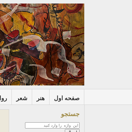
صفحه اول
هنر
شعر
روا
جستجو
جستجو