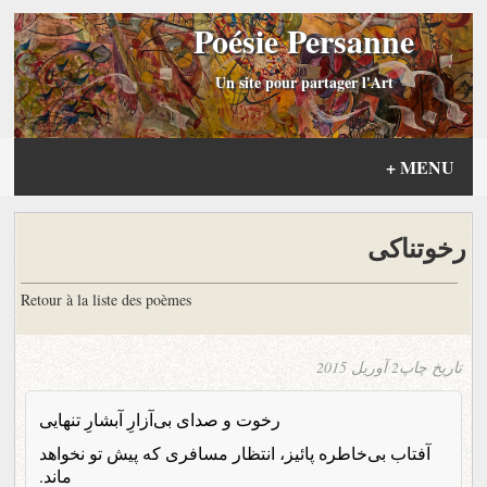
Poésie Persanne
Un site pour partager l'Art
+
MENU
رخوتناکی
Retour à la liste des poèmes
تاریخ چاپ
2 آوریل 2015
رخوت و صدای بی‌آزارِ آبشارِ تنهایی
آفتاب بی‌خاطره پائیز، انتظار مسافری که پیش تو نخواهد
ماند.