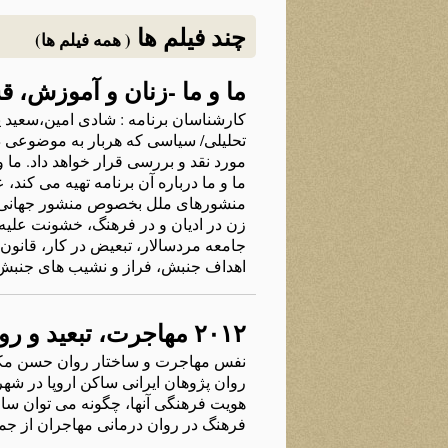
چند فیلم ها
( همه فیلم ها)
ما و ما -زنان و آموزش، 
کارشناسان برنامه‌ : شادی امین،سعید پ
تحلیلی/ سیاسی که‌ هربار به‌ موضوعی در
مورد نقد و بررسی قرار خواهد داد. ما 
ما و ما درباره‌ آن برنامه‌ تهیه‌ می کند
منشورهای ملل بخصوص منشور جهانی حقو
زن در ادیان و در فرهنگ، خشونت علیه‌
جامعه‌ مردسالار، تبعیض در کار، قانون
اهداف جنبش، فراز و نشیب های جنبش
۲۰۱۲ مهاجرت، تبعيد و روان ما : همایش کلن سال
نفس مهاجرت و ساختار روان حسن مکار
روان پژوهان ايرانی ساکن اروپا در شه
هويت فرهنگی آنها، چگونه می توان سال
فرهنگ در روان درمانی مهاجران از جم