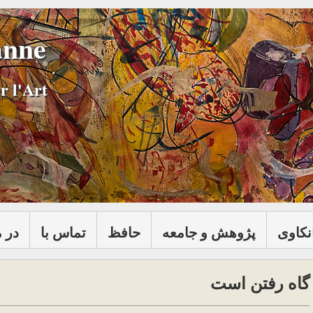
anne
r l'Art
نكاوی
پژوهش و جامعه
حافظ
تماس با
در 
گاه رفتن است