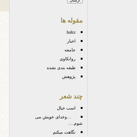
مقوله ها
hafez
اخبار
جامعه
روانكاوی
طبقه بندی نشده
پژوهش
چند شعر
اسب خیال
…وخدای خویش می
شوم….
نگاهت میکنم