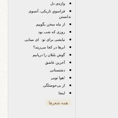
واژه‌ی دل
فراسویِ تاریکی، آنسوی
ندانستن
از ماه سخن بگوییم
روزی که شب بود
نیایشی برای تو: ای مینایی
ابرها در کجا می‌زیند؟
گوش بلبلان را دریابیم
آخرین عاشق
دشتستانی
!هوا تویی
از بی‌حوصلگی
اینجا
همه شعرها