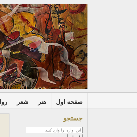
صفحه اول
هنر
شعر
روا
جستجو
جستجو