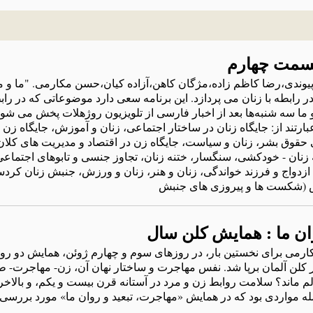
قسمت چهارم
یوندی،رضا کاظم زاده‌،مژگان کاهن،آزاده‌ کیان،حسن مکارمی. "ما و ما"
 رابطه‌ با زنان می پردازد. این برنامه‌ سعی دارد موضوعاتی که‌ در رابط
و ما سه‌ شنبه‌ها بعد از اخبار فارسی از تلویزیون روژهلات پخش می شو
، عبارتند از: جایگاه‌ زنان در ساختار اجتماعی، زنان و آموزش، جایگاه‌ زن 
ق بشر، زنان و سیاست، جایگاه‌ زن در اقتصاد و مدیریت های کلان ا
 زنان - خودکشی، سنگسار، ختنه‌ زنان، تجاوز جنسی و تابوهای اجتماع
 ازدواج و فرزند خواندگی، زنان و هنر، زنان و ورزش، جنبش زنان کردس
 (شکست ها و پیروزی های جنبش
می برای نخستين بار، در روزهای سوم و چهارم ژوئن، همايش دو رو
ر کلن آلمان برپا شد. نفس مهاجرت و ساختار نهان آن، زن- مهاجرت- طل
م ماند؟ سلامت روابط زن و مرد در آستانه قرن بيست و يکم، و بالاخ
له مواردی بود که در همايش «مهاجرت، تبعيد و روان ما» مورد بررسی