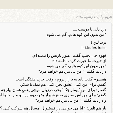
تاریخ چاپ
12 ژانویه 2016
درد دلی با دوست ....
"من بدون این کوه هایم، گم می شوم"
برید لبن 1
brides-les-bains
قهوه چی نجیب گفت : هنوز پاریس را ندیده ام.
از حیرت ما حیرت کرد ، ادامه داد:
"من بدون این کوه هایم، گم می شوم" .
در دلم گفتم :" من بی مردمم خواهم مرد"
همسرم گفت باید به بازار بروم ، وقت خرید هفتگی است.
گفتم: برای من کمی عشق بخر، کمی هم نمک یا شکر،
گفتم : برای من "پیماز چک" بخر، درزبان بلوچی یعنی همان پیازچه
گفتم: برای من آش سبزی صبح شیراز بخر، دوپیازه آلو بخر، حلوا لر
و در دلم گفتم :" من بی مردمم خواهم مرد"
باز هم تلفن: " آیا می خواهی در فستیوال امسال هم شرکت کنی ؟ ب