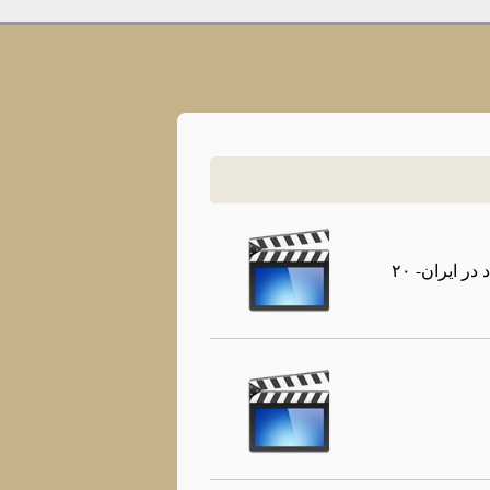
گفتگوی سیامك بهاری با دكتر وحید رواندوست و دكتر حسن مكارمی در تلویزیون كانال جدید درباره علل اعتیاد در ایران- ۲۰