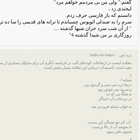
گفتم:" ولی من بی مردمم خواهم مرد"
لبخندی زد ،
دانستم که باز فارسی حرف زدم.
سرم را به صندلی اتوبوس چسباندم تا ترانه های قدیمی را سا ده تر
" از آن شب سرد خزان شبها گذشته ....
روزگاری بر من شیدا گذشته 4"
برید لبن : brides-les-bains1
دهکده ایست در ارتفاعات کوه های آلپ در فرانسه. آبگرم آن برای مداوای بسیاری از بیم
مفید است. تاسیسات درمانی این دهکده بسیار معتبر است
2 .
شبانه 3
دریغا دره سر سبز و گردوی پیر،
و سرود سر خوش رود
به هنگا می كه ده
در دو جانب آب خنیاگر
به خواب شبانه فرو می شد
3
آب کم جو تشنگی آور بدست
تا بجوشد آب از بالا و پست
مثنوی دفتر سوم
4