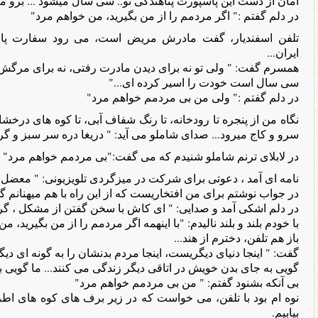
امان از دست این پاسپورت پناهندگی تو.. سی سال میشود ... برو مث
در دلم گفتم :" اگر مردمم را از من بگیرید، من خواهم مرد"
تلفن اسفندیار، گفت مادرش مریض است، می رود سفارت پاسپ
ایران...
همسرم گفت: " ولی تو نه برای دیدن مادرت رفتی، نه برای مرگش، 
سی سال است خودت را اسیر کرده ای..."
در دلم گفتم :" ولی من بی مردمم خواهم مرد"
نگاه من از پنجره تا رودخانه، تا رنگ شفاف آبی، تا کوه های درخش
سرو و کاج میرود... صدای شاملو می آید: " دریغا دره سر سبز و گردوی پیر 
در لابلای ترنم شاملو شنیدم که می گفت:"بی مردمم خواهم مرد"
نامه ای آمد ، دعوتی برای شرکت در میزگردی تلویزیونی: " معضل اع
در جواب نوشتم برای من افتخاریست که از این راه با هم میهنانم گ
در دلم اشکی آمد و صدایی: " ای کاش با سخن گفتن از مشکل ، گره
با خودم بلند و بلند نالیدم: "با اینهمه اگر مردمم را از من بگیرید، م
باز هم تلفن، دخترم از هند...
گفت: " اینجا دنیای دیگریست، اینجا مردم بدنشان را به گونه ای دیگر
گویی به جای بدن خویش در اتاقی دیگر زندگی می کنند... ما گویی بد 
بی آنکه بشنود گفتم: " من بی مردمم خواهم مرد"
نوه ام بود با تلفن، می خواست که در زیر برف های کوه های اطرا
بیابیم.