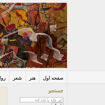
صفحه اول
هنر
شعر
روا
جستجو
جستجو