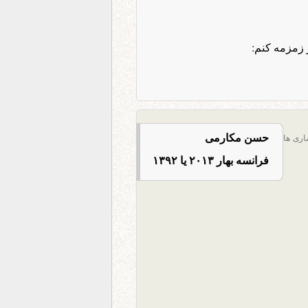
 زمزمه کنم:
حسن مکارمی
اری ها
فرانسه بهار ٢٠١٣ یا ١٣٩٢