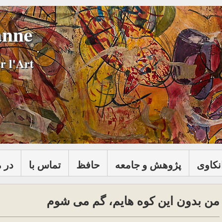
anne
r l'Art
نكاوی
پژوهش و جامعه
حافظ
تماس با
در 
من بدون این کوه هایم، گم می شوم