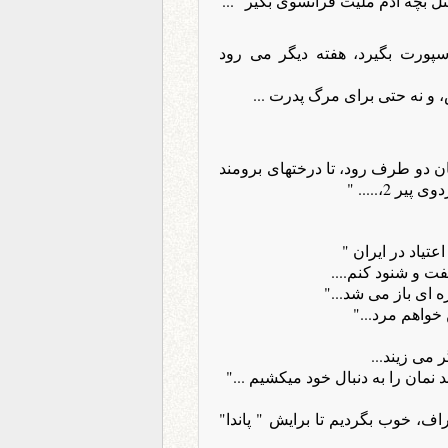
ل بچه آدم ملیت فرانسوی بگیر "...
ورت بگیرد، هفته دیگر می رود
و نه حتی برای مرگ پدرت ...
ان دو طرف رود، تا درختهای برومند
2،..... "
تیاد در ایران "
فت و شنود کنم....
 ای باز می شد..."
ن خواهم مرد..."
 می زیند...
نمان را به دنبال خود میکشیم ..."
ف، خوب بگردیم تا برایش " پاندا"