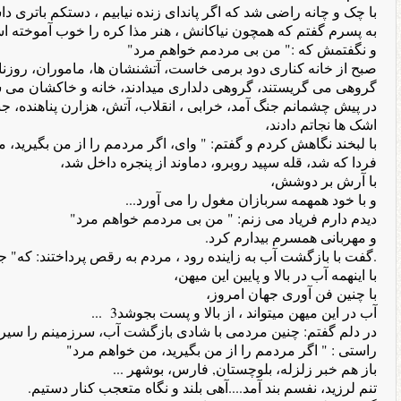
با چک و چانه راضی شد که اگر پاندای زنده نیابیم ، دستکم باتری دا
به پسرم گفتم که همچون نیاکانش ، هنر مذا کره را خوب آموخته ا
و نگفتمش که :" من بی مردمم خواهم مرد"
صبح از خانه کناری دود برمی خاست، آتشنشان ها، ماموران، روزنامه
گروهی می گریستند، گروهی دلداری میدادند، خانه و خاکشان می 
در پیش چشمانم جنگ آمد، خرابی ، انقلاب، آتش، هزارن پناهنده، جنگ 
اشک ها نجاتم دادند،
با لبخند نگاهش کردم و گفتم: " وای، اگر مردمم را از من بگیرید، 
فردا که شد، قله سپید روبرو، دماوند از پنجره داخل شد،
با آرش بر دوشش،
و با خود همهمه سربازان مغول را می آورد...
دیدم دارم فریاد می زنم: " من بی مردمم خواهم مرد"
و مهربانی همسرم بیدارم کرد.
.گفت با بازگشت آب به زاینده رود ، مردم به رقص پرداختند: که" جا
با اینهمه آب در بالا و پایین این میهن،
با چنین فن آوری جهان امروز،
آب در این میهن میتواند ، از بالا و پست بجوشد3 ...
در دلم گفتم: چنین مردمی با شادی بازگشت آب، سرزمینم را سیرا
راستی : " اگر مردمم را از من بگیرید، من خواهم مرد"
باز هم خبر زلزله، بلوچستان, فارس، بوشهر ...
تنم لرزید، نفسم بند آمد....آهی بلند و نگاه متعجب کنار دستیم.