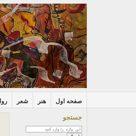
صفحه اول
هنر
شعر
روا
جستجو
جستجو