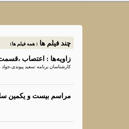
چند فیلم ها
( همه فیلم ها)
زاویه‌ها : اعتصاب ،قسمت
کارشناسان برنامه‌ :سعید پیوندی،جو
مراسم بيست و يکمين سالگرد جا