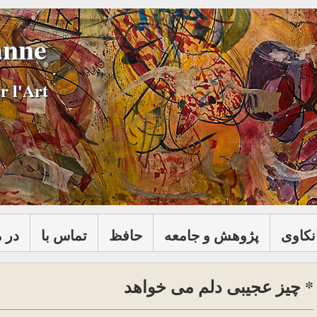
anne
r l'Art
نكاوی
پژوهش و جامعه
حافظ
تماس با
در 
* چیز عجیبی دلم می خواهد