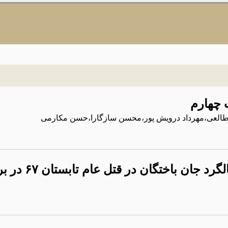
 چهارم
اد طالعی،مهرداد درویش پور،محسن سازگارا،حسن مکارمی
ن باختگان در قتل عام تابستان ۶۷ در بروکسل