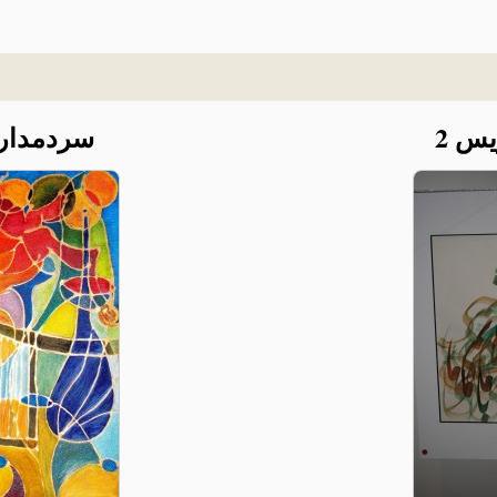
یس 2
سردمدارا