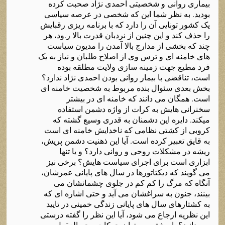
بیماری روانی و شخصیتی احمدی نژاد صحبت کرده
بودید. به نظر شما این که شخصی در عرصه سیاسی
یک کشور تونایی آن را دارد که با برنامه ریزی رقبایش
را حذف کند و این چنین از نردبان قدرت بالا ر.ود، هر
چند که بخشی از مدارج بالا آمدن را مدیون سیاست
های خامنه ای و ترس وی از اصلاح طلبان و نیاز به یک
فرد مطیع جهت زمینه سازی ولایت مطلقه بوده
است، تناقضی با بیمار روانی بودن احمدی نژاد ندارد؟
بخش بعدی سئوال بنده مربوط به شخصیت خامنه ای
است. همگان می دانند که خامنه ای در بیشتر
سخنرانی هایش به کرات از واژه دشمن استفاده
میکند. دایره این دشمنان به قدری وسیع گشته که
کروبی از کشتی نظامی که ناخدایش خامنه ای است
به قایق تعبیر کرده است. آیا این ذهنیت دشمن پریش،
ریشه در مشکلات روحی و روانی دارد؟ و یا تنها
ابزاری است برای اجرای سیاست هایش؟ برخی نیز
می گویند که دیکتاتورها در سال های پایانی عمرشان،
آنگاه که مرگ را کم کم در جلوی چشمانشان می
بینند، جنون به سراغشان می آید و حتی اشاره ای که
به کشتارهای سال های پایانی زندگی خمینی در تایید
این نظریه ارجاع می شود، آیا این نظر را گفته درستی
می دانید؟ یا بیشتر می توان حرکات محیرالعقول