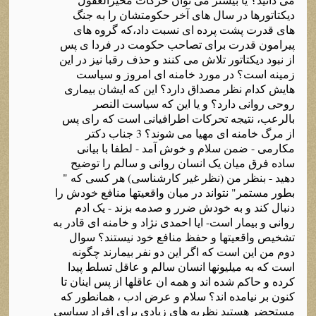
دیکتاتورها در سال های آخر حکومتشان را به جنگ
های قدرت پشت پرده ای نسبت داد،که گروه های
پیرامون قدرت برای تصاحب حکومت در فردا ی پس
از نبود دیکتاتور تلاش می کنند و حذف رقبا نیز در این
زمینه است؟ در مورد خامنه ای امروز و سیاست
هایش کدام نظر مصداق دارد؟ این که ایشان بیماری
روحی روانی دارد؟ و یا این که سیاست النصر
بالرعب، نتیجه تحرکات اطرافیانی است که رای پس
از مرگ خامنه ای مهیا می شوند؟ 3 جناب دکتر
مکارمی - ضمن سلام و خوش آمد - لطفا با بیانی
ساده فرق میان یک انسان روانی و سالم را توضیح
دهید - بنظر من (نظر غیر کارشناسی) هر کسی که "
بطور مستمر" نتواند در میان واقعیتها منافع خودش را
دنبال کند و به خودش ضرر و صدمه بزند - یک ادم
روانی و بیمار است- ایا احمدی نژاد و خامنه ای قادر به
تشخیص واقعیتها و حفظ منافع خود نیستند؟ سوال
دوم من این است که اگر این دو نفر بیمارند چگونه
است که به میلیونها انسان سالم و عاقل تسلط پیدا
کرده و حاکم شده اند و همه ان عاقلها از پس اینان تا
کنون بر نیامده اند؟ سلام و عرض ادب ، همانطور که
مستحضر هستید نظریه های زیادی برای افراد سیاسی