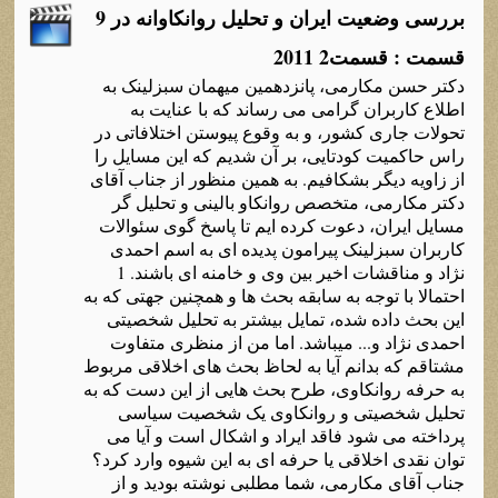
بررسی وضعیت ایران و تحلیل روانکاوانه در 9
قسمت : قسمت2 2011
دکتر حسن مکارمی، پانزدهمین میهمان سبزلینک به
اطلاع کاربران گرامی می رساند که با عنایت به
تحولات جاری کشور، و به وقوع پیوستن اختلافاتی در
راس حاکمیت کودتایی، بر آن شدیم که این مسایل را
از زاویه دیگر بشکافیم. به همین منظور از جناب آقای
دکتر مکارمی، متخصص روانکاو بالینی و تحلیل گر
مسایل ایران، دعوت کرده ایم تا پاسخ گوی سئوالات
کاربران سبزلینک پیرامون پدیده ای به اسم احمدی
نژاد و مناقشات اخیر بین وی و خامنه ای باشند. 1
احتمالا با توجه به سابقه بحث ها و همچنین جهتی که به
این بحث داده شده، تمایل بیشتر به تحلیل شخصیتی
احمدی نژاد و... میباشد. اما من از منظری متفاوت
مشتاقم که بدانم آیا به لحاظ بحث های اخلاقی مربوط
به حرفه روانکاوی، طرح بحث هایی از این دست که به
تحلیل شخصیتی و روانکاوی یک شخصیت سیاسی
پرداخته می شود فاقد ایراد و اشکال است و آیا می
توان نقدی اخلاقی یا حرفه ای به این شیوه وارد کرد؟
جناب آقای مکارمی، شما مطلبی نوشته بودید و از