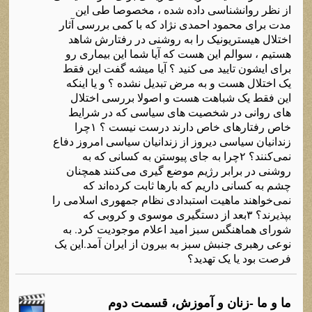
از نظر روانشناسی داده شده ، مخصوصا طی این
مدت برای محمود احمدی نژاد که با کمی بررسی آثار
اختلال هیستریونیک را به روشنی در رفتارش شاهد
هستیم ، سوالم این هست که آیا شما این بیماری رو
برای ایشون تایید می کنید ؟ آیا میشه گفت این فقط
یک اختلال هست و به مرض تبدیل نشده ؟ و یا اینکه
این فقط یک شباهت هست و اصولا بررسی اختلال
های روانی در شخصیت های سیاسی که در شرایط
خاص رفتارهای خاص دارند درست نیست ؟ ۱چرا
زندانیان سیاسی دیروز از زندانیان سیاسی امروز دفاع
نمی‌کنند؟ ۲چرا به جای پیوستن به کسانی که به
روشنی در برابر رژیم موضع گیری می‌کنند همچنان
چشم به کسانی داریم که بارها ثابت کرده‌اند که
نمی‌خواهند ماهیت استبدادی نظام جمهوری اسلامی را
بپذیرند؟ ۳بعد از دستگیری موسوی و کروبی که
شورای هماهنگس سبز امید اعلام موجودیت کرد. به
نوعی رهبری جنبش سبز به بیرون از ایران آمد.این یک
فرصت بود یا یک تهدید؟
ما و ما -زنان و آموزش، قسمت دوم