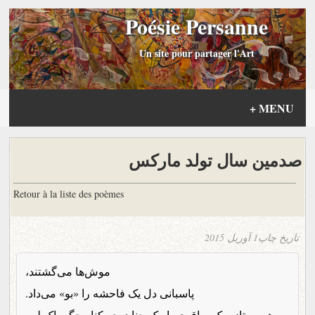
Poésie Persanne
Un site pour partager l'Art
+
MENU
صدمین سال تولد مارکس
Retour à la liste des poèmes
تاریخ چاپ
1 آوریل 2015
موش‌ها می‌گشتند،
پاسبانی دل یک فاحشه را «بو» می‌داد.
هوس تازه یک ساقه‌ی باریک چنان، در کنار جگر پاک لبو.