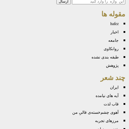
جستجو
مقوله ها
hafez
اخبار
جامعه
روانكاوی
طبقه بندی نشده
پژوهش
چند شعر
ایران
آیه های نیامده
قاب لذت
آهوی چشم‌خسته‌ی قالیِ من
مرزهای تجربه
خنده بر پنهان