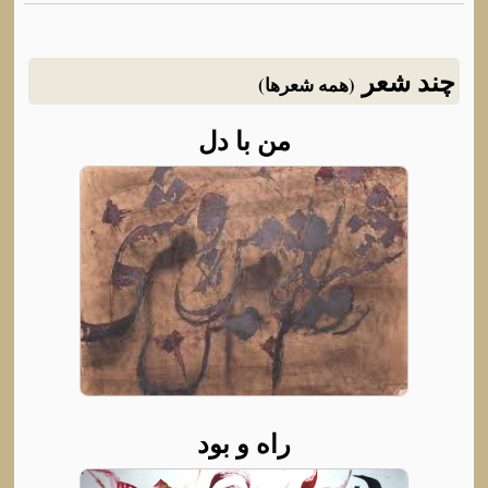
چند شعر
(همه شعرها)
من با دل
راه و بود