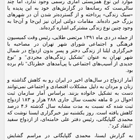
موارد این نوع همزیستی آماری رسمی وجود ندارد، اما چند
سالی‌ست که رسانه‌ها در گزارش‌های خود به این پدیده یا
«سبک زندگی» پرداخته و از گسترده‌تر شدن آن در شهرهای
بزرگ خبر داده‌اند. مقامات دولتی ایران نیز این‌جا و آن‌جا به
وجود چنین نوع زندگی مشترکی اشاره کرده‌اند.
از جمله در دی ماه ۱۳۹۱ مرتضی طلایی، رئیس وقت کمیسیون
فرهنگی و اجتماعی شورای شهر تهران در مصاحبه با
خبرگزاری ایلنا از زندگی دختر و پسر بدون ازدواج در شمال
شهر تهران به عنوان "تشکیل زندگی‌های مجردی" و "نوع
جدیدی از آسیب‌های اجتماعی با پی‌آمدهای خطرناک" نام برده
بود.
آمار ازدواج در سال‌های اخیر در ایران رو به کاهش گذاشته و
زنان و مردان به دلیل مشکلات اقتصادی و اجتماعی نمی‌توانند
دست به تشکیل خانواده بزنند. براساس آمار سازمان ثبت
احوال در ۵ ماهه نخست سال جاری ۲۸۸ هزار و ۱۸۳ ازدواج
ثبت شده که نسبت به مدت مشابه سال گذشته ۴.۶ درصد
کاهش یافته است. روز یکشنبه نیز خبرگزاری ایسنا نوشت که
محمدی گلپایگانی، رئیس دفتر علی خامنه‌ای، از ازدواج سفید
"انتقاد کرد".
به گزارش ایسنا، محمدی گلپایگانی در مراسم گشایش