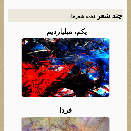
چند شعر
(همه شعرها)
یکم، میلیاردیم
فردا