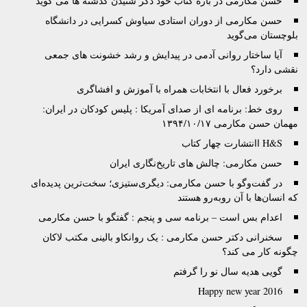
حسن مکارمی در باره کتاب خود دگر شنیدن گذشته ها می گوید
حسن مکارمی از دوران استادی سیاوش کسرایی در دانشگاه
بلوچستان می‌گوید
آیا ساختار روانی آدمی در پیدایش و رشد خشونت های جمعی
نقشی دارد؟
برخورد فعال با انتخابات همراه با آموزش و افشاگری
روی خط: برنامه ای از صدای آمریکا : پلیس کودکان در ایران:
مهمان حسن مکارمی ۱۳۹۴/۱۰/۱۷
H&S اانتشارت چهار کتاب
حسن مکارمی: چالش های تاریخ‌نگاری ایران
در گفت‌وگو با حسن مکارمی: دیگری‌ستیزی؛ سخت‌ترین پدیده‌ای
که انسان‌ها با آن روبه‌رو هستند
اعدام بس است – برنامه سی و پنجم : گفتگو با حسن مکارمی
سخنرانی دکتر حسن مکارمی : یک روانکاو بالینی مکتب لاکان
چگونه کار می کند؟
گویی هدیه سال نو را گرفتم
Happy new year 2016