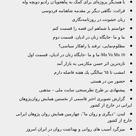
با همدیگر پروژه‌‌ای برای کمک به پناهجویا:ن رادیو دویچه وله
قرائت: نگاهی دیگر بر مقدمه شاهنامه فردوسی
زبان خشونت در روزنامه‌نگاری
خواستم با شماهم این قصه را قسمت کنم
ما و ما -جایگاه‌ زنان در ادیان، قسمت دوم
مظلوم‌نمایی، ترفند یا راهکار سیاسی؟
Ma Va Ma 16-ما و ما -جایگاه‌ زنان در ادیان، قسمت اول
تازه‌ترین اثر حسن مکارمی به بازار آمد
امشب تا ٦٥ سالگى يك هفته فاصله دارم
حضور من در هستی
پیشنهادی بر طرح نظرسنجی سایت ملی – مذهبی
گزارش تصويری اختر قاسمی از نخستين همايش روان‌پژوهان
ايرانی در خارج از کشور
لندن: “دیگری و روان ما”، چهارمین همایش روان پژوهان ایرانی
خارج از کشور
ميزگرد آسيب های روانی و بهداشت روان در ايران امروز