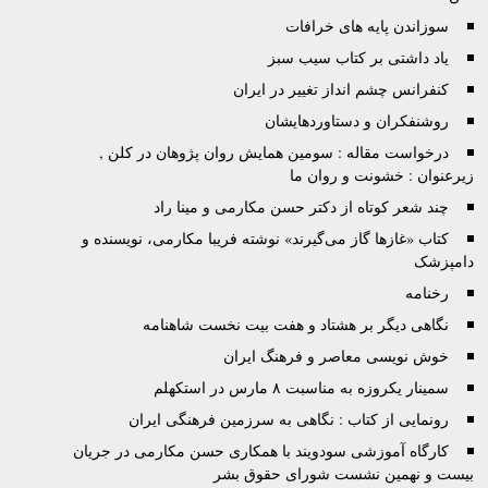
سوزاندن پایه های خرافات
یاد داشتی بر کتاب سیب سبز
کنفرانس چشم انداز تغییر در ایران
روشنفکران و دستاوردهایشان
درخواست مقاله : سومین همایش روان پژوهان در کلن ,
زیرعنوان : خشونت و روان ما
چند شعر کوتاه از دکتر حسن مکارمی و مینا راد
کتاب «غازها گاز می‌گيرند» نوشته فريبا مکارمی، نویسنده و
دامپزشک
رخنامه
نگاهی دیگر بر هشتاد و هفت بیت نخست شاهنامه
خوش نویسی معاصر و فرهنگ ایران
سمینار یکروزه‌ به‌ مناسبت ۸ مارس در استکهلم
رونمایی از کتاب : نگاهی به سرزمین فرهنگی ایران
کارگاه آموزشی سودويند با همکاری حسن مکارمی در جريان
بيست و نهمين نشست شورای حقوق بشر