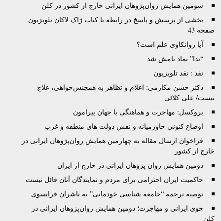
سومین همایش روان‌پژوهان ایرانی خارج از کشور در کلن
بخشی از پرسش و پاسخ در رابطه با کتاب ژاک لاکان تلویزیون.
صفحه 43
آیا روانکاوی علم است؟
“ندا” نماد نامش شد
نقد : نقد تلويزيون
دکتر حسن مکارمی: اعلام و تظاهر به همجنس‌خواهی، علاج
نیست/ علی کلائی
بروکسل: مهاجرت و هماهنگی با جهان پیرامون
اوضاع کنونی خاورمیانه و نقش دولت های منطقه و غرب
فراخوان ارسال مقاله به چهارمین همایش روان‌پژوهان ایرانی در
خارج از کشور
دومین همایش روان پژوهان ایرانی در خارج از ایران
حاکمیت ایران احترامی برای مردم و نمایندگان آنان قائل نیست
توصيه ترجمه “جامعه شناسی خودمانی” به ناشران فرانسوی
خوی ایرانی و مهاجرت؛ دومین همایش روان‌پژوهان ایرانی در
کلن