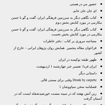
حضور من در هستی
اى جان جان جانم.
کتاب نگاهی دیگر به سرزمین فرهنگی ایران: گفت و گو با حسن
مکارمی در مورد کتابش بخش دوم
کتاب نگاهی دیگر به سرزمین فرهنگی ایران: گفت و گو با حسن
مکارمی در مورد کتابش بخش نخست
مصاحبه مروری بر کتاب : دفتر خاطرات
فراخوان مقاله پنجمین همایش روان پژوهان ایرانی – خارج از
کشور
ظهور طبقه نوکیسه در ایران
ایران فردا: تفسیر خبر چهارشنبه 1 اردیبهشت
داستانی دیگر
Drunk by carpette وقتى براى مستى قالى
فصلنامه سخن سیاووشان 1
زين آتش نهفته كه در سينه منست خورشيدشعله ايست كه در
آسمان گرفت