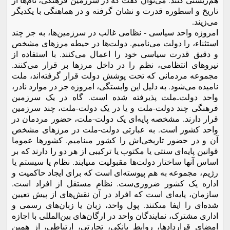
تاریخ و اسطوره قدرت و نشان گرفته و در هماهنگی با یکدیگر
می‌­زیند.
امروزه واحد سیاسی - نظامی غالب در سرزمین‌ها، به جز چند
استثناء، را دولت می­‌نامیم. دولت‌ها در حیطه مرزهای مشخص
و دقیق قدرت سیاسی خود را اعمال می­‌کنند. با استفاده از
نیروهای انتظامی، نظم را در داخل مرزها بر قرار می‌کنند.
مجموعه مردمانی که تحت پوشش دولت قرار گرفته­‌اند، ملت
نامیده می‌­شود. به دلیل این وابستگى، امروزه جز در موارد نادر،
واحد دولت‌ـ‌ملت پذیرفته شده است. گاه در یک سرزمین
فرهنگى چند دولت-ملت و یا در یک دولت-‌ملت، چند سرزمین
قرار دارند. مشخصه پایه‌اى یک دولت-ملت، حضور مردمان در
واحد کشور است. به عبارتى دولت-ملت در مرزهاى مشخص
آن و در حضور تاریخى­‌اش را کشور مى­نامیم. کشورها عموما
قوانین پایه­‌اى سنتى یا مکتوب یا ترکیبى از هر دو را دارند که بر
اساس آنها ساختار دولت‌ها مقبولیت مى­یابند. نظام یا سیستم یا
رژیم، مجموعه به هم پیوسته‌ای است که براى ایجاد حاکمیت و
اداره یک کشور ضروری‌ست. نظام مستقل از افراد است.
سازمان، پایه‌ای است که افراد در آن نقش‌هاى از پیش تعیین
شده­‌اى را ایفا مى­کنند. پول واحد، زبان یا زبان‌هاى رسمی و
ادارى مشترک، نمایندگان واحد در ارگان‌هاى بین‌المللى با اجازه
امضای قراردادها، روابط بانکى، تجارتى، ارتباطى، از همین