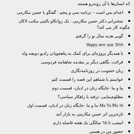
که انسان‌ها با آن روبه‌رو هستند
اعدام بس است – برنامه سی و پنجم : گفتگو با حسن مکارمی
سخنرانی دکتر حسن مکارمی : یک روانکاو بالینی مکتب لاکان
چگونه کار می کند؟
گویی هدیه سال نو را گرفتم
Happy new year 2016
با همدیگر پروژه‌‌ای برای کمک به پناهجویا:ن رادیو دویچه وله
قرائت: نگاهی دیگر بر مقدمه شاهنامه فردوسی
زبان خشونت در روزنامه‌نگاری
خواستم با شماهم این قصه را قسمت کنم
ما و ما -جایگاه‌ زنان در ادیان، قسمت دوم
مظلوم‌نمایی، ترفند یا راهکار سیاسی؟
Ma Va Ma 16-ما و ما -جایگاه‌ زنان در ادیان، قسمت اول
تازه‌ترین اثر حسن مکارمی به بازار آمد
امشب تا ٦٥ سالگى يك هفته فاصله دارم
حضور من در هستی