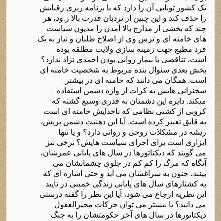
یک کشور تونایی آن را دارد که با برنامه ریزی رقبایش
را حذف کند و این چنین از نردبان قدرت بالا ر.ود، هر
چند که بخشی از مدارج بالا آمدن را مدیون سیاست
های خامنه ای و ترس وی از اصلاح طلبان و نیاز به یک
فرد مطیع جهت زمینه سازی ولایت مطلقه بوده
است، تناقضی با بیمار روانی بودن احمدی نژاد ندارد؟
بخش بعدی سئوال بنده مربوط به شخصیت خامنه ای
است. همگان می دانند که خامنه ای در بیشتر
سخنرانی هایش به کرات از واژه دشمن استفاده
میکند. دایره این دشمنان به قدری وسیع گشته که
کروبی از کشتی نظامی که ناخدایش خامنه ای است
به قایق تعبیر کرده است. آیا این ذهنیت دشمن پریش،
ریشه در مشکلات روحی و روانی دارد؟ و یا تنها
ابزاری است برای اجرای سیاست هایش؟ برخی نیز
می گویند که دیکتاتورها در سال های پایانی عمرشان،
آنگاه که مرگ را کم کم در جلوی چشمانشان می
بینند، جنون به سراغشان می آید و حتی اشاره ای که
به کشتارهای سال های پایانی زندگی خمینی در تایید
این نظریه ارجاع می شود، آیا این نظر را گفته درستی
می دانید؟ یا بیشتر می توان حرکات محیرالعقول
دیکتاتورها در سال های آخر حکومتشان را به جنگ