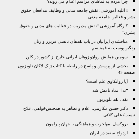
چرا مردم به تماشای مراسم اعدام می روند؟
I آتليه آموزشى: نقش جامعه مدنى و وظايف مدافعان حقوق
بشر و فعالين جامعه مدنى
کارگاه آموزشی “نقش مدیریت در فعالیت های مدنی و حقوق
بشری”
مناقشه‌ی ایرانیان در باب نقدهای نانسی فریزر و زنان
رنگین‌پوست به فمینیسم
سومین همایش روان‌پژوهان ایرانی خارج از کشور در کلن
بخشی از پرسش و پاسخ در رابطه با کتاب ژاک لاکان تلویزیون.
صفحه 43
آیا روانکاوی علم است؟
“ندا” نماد نامش شد
نقد : نقد تلويزيون
دکتر حسن مکارمی: اعلام و تظاهر به همجنس‌خواهی، علاج
نیست/ علی کلائی
بروکسل: مهاجرت و هماهنگی با جهان پیرامون
ازدواج سفید در ایران