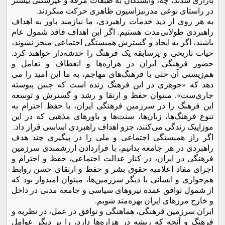
در راستاى نوعى مدرنیزاسیون ظاهرى حرکت مى­کردند.
به هر روى از دید خدمات راهبردى، ما نیازمند باور به اهداف
راهبردى طولانى‌مدت هستیم. اگر این اهداف فاقد شمول عام
باشند، اگر به ایجاد و گسترش همبستگى اجتماعى منجر نشوند،
حیات تاریخی و پرسابقه یک فرهنگ را خدشه‌‌دار خواهند کرد.
حضور فرهنگى ایران در هزاره­‌ها و انعطاف و تعامل و
هم‌زیستى آن حتی با فرهنگ‌های مهاجم، به ما این امید را مى
‌دهد که «جوهرى در این فرهنگ زنده است که چنین پیوسته
جاری‌ست». مى­توان حفظ و ارتقا و رشد و گسترش و توسعه
این فرهنگ را در سرزمین فرهنگى ایران، با حفظ احترام به
تنوع فرهنگ‌ها، زبان‌ها، سنت‌ها و باورهای مذهبی که در این
موزاییک زندگی می­‌کنند، جزو اهداف راهبردی اساسی قرار داد.
اگر راز همبستگی اجتماعی و ملی را در پیگیری چند هدف
راهبردی در هر جامعه بدانیم، با قراردادن ارزشمندی سرزمین
فرهنگی در ایران، در کنار عدالت اجتماعی، حفظ و احترام و
اجرای مفاد اعلامیه حقوق بشر و حفظ و ارتقای حسن روابط
هم‌جواری و انسانی با دیگر سرزمین‌ها، می­توان امیدوار بود که
از شمول توافق عمده نیروهای سیاسی و جامعه مدنی در داخل
و خارج مرزهای ایران بهره­‌مند شویم.
ایران سرزمین فرهنگی، هماهنگی و توافق در عمل، در نظریه و
فرهنگ و آنچه که ریشه در هزاره­‌ها دارد، را بر دیگر عوامل