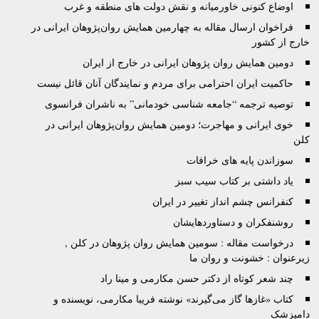
اوضاع کنونی خاورمیانه و نقش دولت های منطقه و غرب
فراخوان ارسال مقاله به چهارمین همایش روان‌پژوهان ایرانی در
خارج از کشور
دومین همایش روان پژوهان ایرانی در خارج از ایران
حاکمیت ایران احترامی برای مردم و نمایندگان آنان قائل نیست
توصيه ترجمه “جامعه شناسی خودمانی” به ناشران فرانسوی
خوی ایرانی و مهاجرت؛ دومین همایش روان‌پژوهان ایرانی در
کلن
سوزاندن پایه های خرافات
یاد داشتی بر کتاب سیب سبز
کنفرانس چشم انداز تغییر در ایران
روشنفکران و دستاوردهایشان
درخواست مقاله : سومین همایش روان پژوهان در کلن ,
زیرعنوان : خشونت و روان ما
چند شعر کوتاه از دکتر حسن مکارمی و مینا راد
کتاب «غازها گاز می‌گيرند» نوشته فريبا مکارمی، نویسنده و
دامپزشک