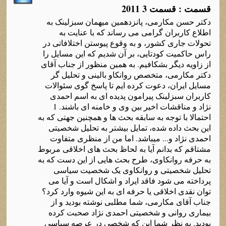
قسمت : قسمت 3 2011
دکتر حسن مکارمی، پانزدهمین میهمان سبزلینک به
اطلاع کاربران گرامی می رساند که با عنایت به
تحولات جاری کشور، و به وقوع پیوستن اختلافاتی در
راس حاکمیت کودتایی، بر آن شدیم که این مسایل را
از زاویه دیگر بشکافیم. به همین منظور از جناب آقای
دکتر مکارمی، متخصص روانکاو بالینی و تحلیل گر
مسایل ایران، دعوت کرده ایم تا پاسخ گوی سئوالات
کاربران سبزلینک پیرامون پدیده ای به اسم احمدی
نژاد و مناقشات اخیر بین وی و خامنه ای باشند. 1
احتمالا با توجه به سابقه بحث ها و همچنین جهتی که به
این بحث داده شده، تمایل بیشتر به تحلیل شخصیتی
احمدی نژاد و... میباشد. اما من از منظری متفاوت
مشتاقم که بدانم آیا به لحاظ بحث های اخلاقی مربوط
به حرفه روانکاوی، طرح بحث هایی از این دست که به
تحلیل شخصیتی و روانکاوی یک شخصیت سیاسی
پرداخته می شود فاقد ایراد و اشکال است و آیا می
توان نقدی اخلاقی یا حرفه ای به این شیوه وارد کرد؟
جناب آقای مکارمی، شما مطلبی نوشته بودید و از
بیماری روانی و شخصیتی احمدی نژاد صحبت کرده
بودید. به نظر شما این که شخصی در عرصه سیاسی