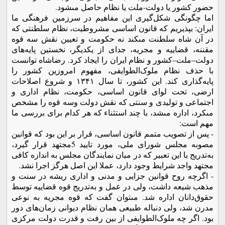
حضور کشور یا دولت‌-‌ملت یا نظام حاصل مى­شود.
اما چگونگى شکل­‌گیرى این مفاهیم در سرزمین فرهنگى ما
ایران: بپذیریم که قانون اساسى مشروطیت، نظام سلطنتى که
در آن شاه سلطنت مى­کند نه حکومت و تعیین نقش سه قوه
مقننه، قضاییه و مجریه، جداى از یکدیگر، نخستین پایه‌هاى
دولت‌–‌ملت–کشور و نظام ایران را ایجاد کرد. رضاشاه توانست
با حذف نظام ملوک‌الطوایفى، مفهوم امروزین کشور را
پایه‌گذارى کند. این کشور، تا سال ١٣۴١ و شروع اصلاحات
ارضى، تحت لواى قانون اساسى، حکومت، نظام ادارى و
اجتماعى و تولیدى و سنتى که نقش دولت وسه قوه را مشخص
مى­کرد، اداره مى­شد، با چند استثناء که هر کدام براى بررسى ما
مهم است:
- پس از تصویب متمم قانون اساسى‌، قرار بر این بود که قوانین
مصوبه مجلس شوراى ملى، مورد تایید 5مجتهد قرار گیرد،
به‌تدریج با این تعبیر که در میان نمایندگان مجلس به اندازه کافى
مجتهد واجد شرایط وجود دارد، عملا این اصل هرگز اجرا نشد.
- اگرچه روح قوانین جزایی و مدنى و ادارى ریشه در سنت و
مذهب شیعه داشت، ولى در عمل و به‌تدریج قوه قضاییه توسط
حقوق‌دانان اداره شد. مى­توان گفت که قوه مجریه به نوعی
مدرن شد، ولى دنباله طبیعى همان نظام دیوانى زمان‌های دور
بود. اگر چه ملوک­‌الطوایفى از بین رفت و قدرت دولت مرکزى