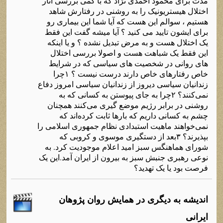
مدت برای محمود احمدی نژاد که با کمی بررسی آثار
اختلال هیستریونیک را به روشنی در رفتارش شاهد
هستیم ، سوالم این هست که آیا شما این بیماری رو
برای ایشون تایید می کنید ؟ آیا میشه گفت این فقط
یک اختلال هست و به مرض تبدیل نشده ؟ و یا اینکه
این فقط یک شباهت هست و اصولا بررسی اختلال
های روانی در شخصیت های سیاسی که در شرایط
خاص رفتارهای خاص دارند درست نیست ؟ ۱چرا
زندانیان سیاسی دیروز از زندانیان سیاسی امروز دفاع
نمی‌کنند؟ ۲چرا به جای پیوستن به کسانی که به
روشنی در برابر رژیم موضع گیری می‌کنند همچنان
چشم به کسانی داریم که بارها ثابت کرده‌اند که
نمی‌خواهند ماهیت استبدادی نظام جمهوری اسلامی را
بپذیرند؟ ۳بعد از دستگیری موسوی و کروبی که
شورای هماهنگس سبز امید اعلام موجودیت کرد. به
نوعی رهبری جنبش سبز به بیرون از ایران آمد.این یک
فرصت بود یا یک تهدید؟
اندیشه به دیگری در همایش روان پژوهان
ایرانی