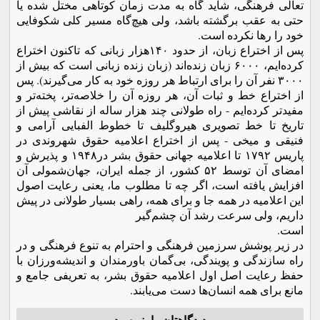
تعالی فرهنگی، شاید گاه به مدت زمان کوتاهی مختل شده یا
حتی به عقب برگشته باشد، ولی هیچ‌گاه مسیر کلی شکوفایی
خود را رها نکرده است.
پس از اختراع زبان، از حدود ١۴٠هزار زبانی که تاکنون اختراع
کرده­‌ایم، ۶٠٠٠ زبان زنده‌اند (زبان زنده زبانی است که بیش از
٣٠٠٠ نفر آن را برای ارتباط هر روزه خود به کار می‌­گیرند). پس
از اختراع خط و ثبات آن، هر روزه آن را خلاصه‌‌تر، پخته‌­تر و
مفیدتر کرده‌­ایم - راه طولانی چند هزار ساله از نقاشی پیش از
تاریخ تا خط تصویری هیروگلیف تا خطوط الفبایی آرامی و
فنیقی و میخی - پس از اختراع اعلامیه حقوق شهروندی در
پاریس ١٧٩٢ تا اعلامیه جهانی حقوق بشر در١٩۴٨ و پذیرش و
امضای آن توسط ۵٢ کشور، از جمله ایران، جهان‌شمولی آن
افزایش یافته است، اگر چه تا مطلوب ما، یعنی رعایت اصول
این اعلامیه در همه جا و برای همه، راهی بسیار طولانی در پیش
داریم، ولی سرعت رشد آن چشم‌گیر
است.
در زیر پوشش سرزمین فرهنگی و احترام به تنوع فرهنگی و در
راه سازندگی و پویندگی، بی‌گمان باورمندان و اندیشه‌ورزان با
حفظ رعایت اصل اول اعلامیه حقوق بشر، به تعریفی جامع و
مانع برای همه انسان‌ها دست می­‌یابند.
دیدگاهتان را بنویسید