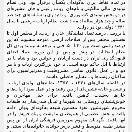
در تمام نقاط ایران به‌گونه‌­اى یکسان برقرار بود، ولى نظام
تولیدى–‌مالى-‌مالکیتى با نام‌هاى ارباب‌-‌رعیتى و خان‌–‌عشیره‌اى
در دو بخش تولیدى کشاورزی ً و دام‌دارى با سابقه‌هاى چند صد
ساله و چند هزار ساله ادامه داشت. نظام ارباب –رعیتی تا سال
١٣۴١ دولتی بود در دولت.
با بررسى درصد تعداد نمایندگان خان و ارباب، از مجلس اول تا
نخستین مجلس پس از اصلاحات ارضى، متوجه مى­شویم که این
درصد رقمى است بین ۴٠تا ۵٠. حتى با توجه به نیم‌بند بودن کل
نظام انتخابات در پیش و پس از این دوره، عملا فضای
قانون‌گذارى ایران در دست اربابان و خوانین بود و شاه یا در
ارتباط با ایل حاکم بوده است، یا خود بزرگترین ارباب و یا هر
دو. و در عمل، قانون اساسى مشروطیت و مدرنیزاسیون برای
ساکنان روستاها و ـ عشایر حاصلى نداشت.
در فاصله سال‌هاى ١٣۴١ تا ١٣۵٧، نظام‌هاى تولیدى ارباب–
رعیتى و خان–عشیره‌­اى از بین رفتند و در عمل نفوذ ارباب‌ها و
خان‌ها به‌شدت کاهش یافت. براى خیل مهاجران و
خوش‌نشینان روستایی به شهرها و تبدیل شدن‌شان به طبقات
محروم شهرنشین، نفوذ معممین شیعه به‌گونه‌­اى پنهان ادامه
یافت و بخش عظیمى از هم‌وطنان ما پشت و پناه خویش را در
آنها یافتند. نگهبانان مفهوم سرزمین فرهنگى ایران از این پس
بیشتر طبقه متوسط و قشر درس‌خوانده، خانواده‌هاى سنتى و
بازارى شدند، چه، وابستگان به طبقات مرفه و غیرسنتى بیشتر