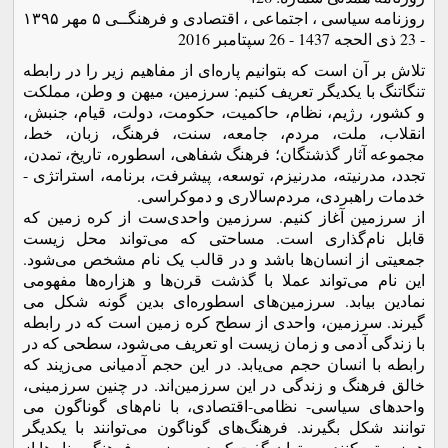
روزنامه سیاسی ، اجتماعی ، اقتصادی و فرهنگــی ۵ مهر ۱۳۹۵
- 23 ذی الحجه 1437 - 26 سپتامبر 2016
تلاش بر آن است که بتوانیم پاره­‌ای از مفاهیم زیر را در رابطه
تنگاتنگ با یکدیگر تعریف کنیم: سرزمین، میهن و وطن، مملکت
و کشور، رژیم، نظام، حاکمیت، حکومت، دولت، قیام، جنبش،
انقلاب، ملت، مردم، جامعه، سنت، فرهنگ، زبان، خط،
مجموعه آثار گذشتگان؛ فرهنگ شفاهى، اسطوره، تاریخ، تمدن،
تجدد، مدرنیته، مدرنیزم، توسعه، پیشرفت، برنامه، استراتژى -
خدمات راهبردى، مردم‌سالارى و دموکراسى.
از سرزمین آغاز کنیم. سرزمین واحدی‌ست از کره زمین که
قابل نام‌گذاری است. مساحتی که می­‌تواند محل زیست
جمعیتی از انسان‌ها باشد و در قالب یک نام مشخص می‌­شود.
این نام می­‌تواند عملا با گذشت قرن‌ها و هزاره‌ها مفهومی
نمادین بیابد. سرزمین‌های اسطوره­‌ای بدین گونه شکل می­‌
گیرند. سرزمین، واحدی از سطح کره زمین است که در رابطه
با زندگی آدمی و زمان زیست او تعریف می‌­شود، سطحی که در
رابطه با انسان حجم می‌­یابد. در این حجم آدمیانی می‌­زیند که
خالق فرهنگ و زندگی در این سرزمین‌اند. در چنین سرزمینی،
واحدهای سیاسی- نظامی-اقتصادی، با نام‌های گوناگون می­‌
توانند شکل بگیرند. فرهنگ‌های گوناگون می‌توانند با یکدیگر
هم‌زیستی کنند. می‌­توان گفت که در سرزمین فرهنگی، نام‌ها از