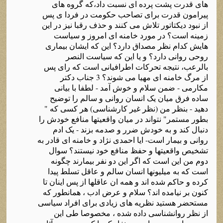
های قدرت پشت پرده ای نسبت داد،که گروه های
پیرامون قدرت برای تصاحب حکومت در فردا ی پس
از نبود دیکتاتور تلاش می کنند و حذف رقبا نیز در این
زمینه است؟ در مورد خامنه ای امروز و سیاست
هایش کدام نظر مصداق دارد؟ این که ایشان بیماری
روحی روانی دارد؟ و یا این که سیاست النصر
بالرعب، نتیجه تحرکات اطرافیانی است که رای پس
از مرگ خامنه ای مهیا می شوند؟ 3 جناب دکتر
مکارمی - ضمن سلام و خوش آمد - لطفا با بیانی
ساده فرق میان یک انسان روانی و سالم را توضیح
دهید - بنظر من (نظر غیر کارشناسی) هر کسی که "
بطور مستمر" نتواند در میان واقعیتها منافع خودش را
دنبال کند و به خودش ضرر و صدمه بزند - یک ادم
روانی و بیمار است- ایا احمدی نژاد و خامنه ای قادر به
تشخیص واقعیتها و حفظ منافع خود نیستند؟ سوال
دوم من این است که اگر این دو نفر بیمارند چگونه
است که به میلیونها انسان سالم و عاقل تسلط پیدا
کرده و حاکم شده اند و همه ان عاقلها از پس اینان تا
کنون بر نیامده اند؟ سلام و عرض ادب ، همانطور که
مستحضر هستید نظریه های زیادی برای افراد سیاسی
از نظر روانشناسی داده شده ، مخصوصا طی این