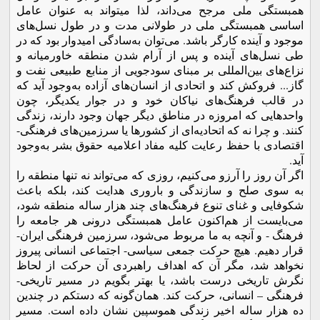
همبستگی ملی مرجح می‌­داند، لذا می­تواند به عنوان عامل
اساسی همبستگی ملی در طولانی مدت و در طول نسل‌های
موجود و آینده کارگر باشد. می‌توان به‌سادگی امیدوار بود که در
طی نسل‌های آینده و پس از آرام شدن منطقه خاورمیانه و
نزاع‌های بین‌­المللی بر مبنای سودجویی از منابع طبیعی نفت و
گاز... فروکش کند و اتحادی از انسان‌های آزاده به‌وجود آید که
در قالب فرهنگ‌های نیاکان خود و در جوار یکدیگر، چون
واحدهایی که امروزه در مناطق دیگر جهان وجود دارند، زندگی
کنند. و چرا نه که اتحادیه‌ای از کشورها یا سرزمین‌های فرهنگی-
اقتصادی با حفظ رعایت کلیه مفاد اعلامیه حقوق بشر به‌وجود
آید.
اگر آن روز را آرزو می‌­کنیم، روزی که می‌­تواند نه تنها منطقه را
به سوی صلح و سازندگی و باروری هدایت کند، بلکه باعث
شکوفایی و غنای تنوع فرهنگ‌های چند هزار ساله منطقه شود،
می­‌بایست از هم‌اکنون عامل همبستگی درونی هر جامعه را
فرهنگ - و آنچه به ما مربوط می‌شود، سرزمین فرهنگی ایران-
قرار دهیم. هیچ حرکت جمعی سیاسی- اجتماعی انسانی پیروز
نخواهد شد، مگر آن که اهداف راهبردی آن حرکت از لحاظ
نگرش تاریخی درست باشد، یا بهتر بگویم در مسیر تاریخی-
فرهنگی – انسانی، حرکت کند. همان‌گونه که دستکم در چندین
ده هزار ساله اخیر زندگی هموسپین نشان داده است. مسیر