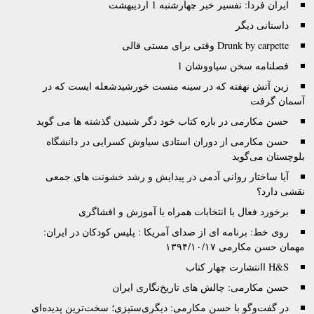
ایران فردا: تفسیر خبر چهارشنبه 1 اردیبهشت
داستانی دیگر
Drunk by carpette وقتى براى مستى قالى
فصلنامه سخن سیاووشان 1
زين آتش نهفته كه در سينه منست خورشيدشعله ايست كه در
آسمان گرفت
حسن مکارمی در باره کتاب خود دگر شنیدن گذشته ها می گوید
حسن مکارمی از دوران استادی سیاوش کسرایی در دانشگاه
بلوچستان می‌گوید
آیا ساختار روانی آدمی در پیدایش و رشد خشونت های جمعی
نقشی دارد؟
برخورد فعال با انتخابات همراه با آموزش و افشاگری
روی خط: برنامه ای از صدای آمریکا : پلیس کودکان در ایران:
مهمان حسن مکارمی ۱۳۹۴/۱۰/۱۷
H&S اانتشارت چهار کتاب
حسن مکارمی: چالش های تاریخ‌نگاری ایران
در گفت‌وگو با حسن مکارمی: دیگری‌ستیزی؛ سخت‌ترین پدیده‌ای