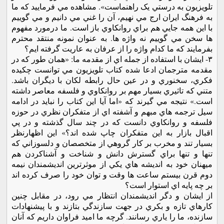
تلويزيون به درستي يک راهنماست». مشاهده مي فرماييد که ما
به فرهنگ ايران ارج مي نهيم، آن را غني مي دانيم و مي گوييم
با اين همه جايي هم براي روانکاوي باز است. ما درمورد مفهوم
ها سخن مي گوييم نه واژه ها. به عنوان نمونه منتقد محترم
بفرمايند که ما کدام واژه را از عرفان به عاريت گرفته ايم؟
٣- ايشان با استفاده از جمله اي از مقدمه ما: «همان طور که در
مقدمه مترجمان ادعا شده کتاب تلويزيون مي توانست چکيده
فکري، سخنوري و در عين حال رابطه لکان با ديگران باشد.
متني که تاثيري بسيار مهم بر روانکاوي و فلسفه معاصر داشته
است.» نتيجه مي گيرند که «اما آيا اين کتاب را نبايد در ادامه
سيل ترجمه هاي مبهم و آشفته اي از متفکران نظري در حوزه
فلسفه و روانکاوي دانست که در چند سال گذشته و در پي
اقبال بازار به اين متفکران چاپ شده اند؟» اين اظهارنظر
بسيار تند و مخرب بر کار گروهي از متخصصان و دلسوزاني که
تنها و تنها براي گسترش دانش و شناخت و آشناکردن هم
ميهنان خود به انديشه هاي يکي از موثرترين انديشمندان نيمه
دوم قرن بيستم ساعت ها وقت و توان خود را صرف کرده اند
بر چه پايه اي استوار است؟
از ايشان و دگر انديشمندان انتظار مي رود، در مقابل چنين
کارهاي تازه و بکري در جهت سازندگي بتازند و با پيشنهادات
سازنده، ما را ياري رسانند. گرچه ما اميد فراوان داريم که آنان