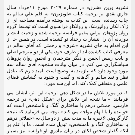
نشريه وزين «شرق» در شماره ٢٠٢٩ مورخ ١١خرداد سال
جاري نقدي بر ترجمه کتاب «تلويزيون» به قلم علي سالم به
چاپ رسانده است. اين کتاب به نوشته درآمده مصاحبه اي از
ژاک لکان روانپزشک و روانکاو فرانسوي است که توسط گروه
روان پژوهان ايراني مقيم فرانسه ترجمه شده و زحمت انتشار
دوزبانه آن را انتشارات رخداد نو کشيده است. در همين جا از
اين اقدام به جاي نشريه «شرق» و زحمتي که آقاي سالم در
معرفي کتاب کشيده اند از طرف خود، يکي از دو مترجم اصلي
و نايب رييس انجمن و ديگر مترجمان و انجمن روان پژوهان
سپاسگزاري مي کنم. در ميان بيانات سنجيده آقاي سالم سه
مورد وجود دارد که نيازمند به توضيح است. اميد دارم که تبادل
نظر و نقد سالم و آگاهانه و گفت و شنود به گشايش فضاي
علمي و منطقي کمک کند، اما اين سه مورد:
١- در مورد تلاش ما در شکل دهي ترجمه اين اثر، ايشان مي
فرمايند: «اما نتيجه اين تلاش براي «شکل دهي» در ترجمه
فارسي، جملاتي درهم با ساختاري گنگ و نامشخص است که
خواننده را با ابهام مواجه مي کند.» توجه مي فرماييد که نتيجه
کار گروهي 9 نفره ما به مدت بيش از دو سال به «جملاتي درهم
با ساختاري گنگ و نامشخص» تبديل شده است. ما با علم بر
آنکه گفتار شخص لکان در زبان مادري او فرانسه نيز بسيار