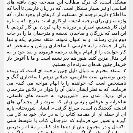
مشکل است، که درک مطالب اين مصاحبه چون يافته هاي
اساسي او نيز بسيار مشکل است، که در زبان فارسي تا آنجا که
ما اطلاع داريم ترجمه اي مستقيم از کارهاي او وجود ندارد، که
واژه سازي براي ترجمه انديشه او کاري است بغرنج، که ما تازه
اول کار هستيم، اصرار بر دوزبانه چاپ کردن اين کار کرديم. با
اين اميد که بزرگان و صاحبان انديشه و مترجمان ما را در چاپ
دوم ياري رسانند. و به عنوان نمونه، منتقد محترم، يکه و تنها
يکي از جملات را به فارسي با ساختاري روشن و مشخص که
کار خواننده را از ابهام برهاند، ترجمه فرموده و نقد خود را به
اين مثال مزين کنند. هنوز هم دير نشده است و ما با آغوش باز
خريدار چنين نقدهاي سازنده اي هستيم.
٢- منتقد محترم به دنبال دليل چنين ترجمه اي است که زيبنده
چنين توصيفي است «فارسي، جملاتي درهم با ساختاري گنگ و
نامشخص است که خواننده را با ابهام مواجه مي کند» مي
فرمايند، که به نظر ايشان دليل آن را بتوان در تلاش مترجمان
براي نزديک شدن متن «تلويزيون» به «سنت هاي فلسفي،
شاعرانه و عرفاني پارسي زبان که سرشار از پيچيدگي هاي
انديشه گذشتگان است، سراغ گرفت». ايشان شوربختانه پاره
اي از جمله اي از مقدمه کتاب را نه در جاي خود به کار مي
گيرند و تصور مي فرمايند که مترجمان کتاب با متوسط سني
٦٠سال و در مجموع بيش از ده ها جلد کتاب و مقاله و تدريس
در دانشگاه هاي گوناگون داخل و خارج کشور و شاگردان