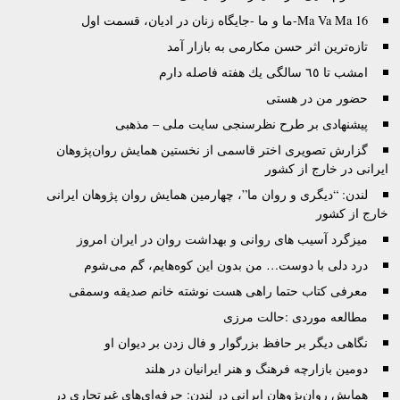
Ma Va Ma 16-ما و ما -جایگاه‌ زنان در ادیان، قسمت اول
تازه‌ترین اثر حسن مکارمی به بازار آمد
امشب تا ٦٥ سالگى يك هفته فاصله دارم
حضور من در هستی
پیشنهادی بر طرح نظرسنجی سایت ملی – مذهبی
گزارش تصويری اختر قاسمی از نخستين همايش روان‌پژوهان
ايرانی در خارج از کشور
لندن: “دیگری و روان ما”، چهارمین همایش روان پژوهان ایرانی
خارج از کشور
ميزگرد آسيب های روانی و بهداشت روان در ايران امروز
درد دلی با دوست… من بدون اين کوه‌هايم، گم می‌شوم
معرفی کتاب حتما راهی هست نوشته خانم صدیقه وسمقی
مطالعه موردی :حالت مرزی
نگاهی دیگر بر حافظ بزرگوار و فال زدن بر دیوان او
دومین بازارچه فرهنگ و هنر ایرانیان در هلند
همایش روان‌پژوهان ایرانی در لندن: حرفه‌ای‌های غیرتجاری در