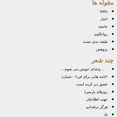
مقوله ها
hafez
اخبار
جامعه
روانكاوی
طبقه بندی نشده
پژوهش
چند شعر
…وخدای خویش می شوم….
۲نامه هایی برای فردا – شماره
عشق دیر کرده است
روزهای پاریس1
جهت اطلاعتان
هرگز نرفته‌ایم
یاد