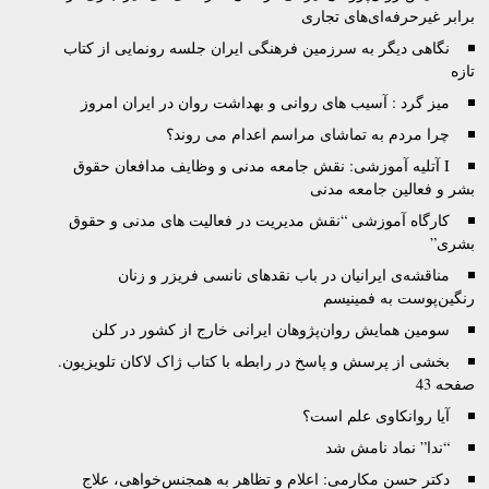
برابر غیرحرفه‌ای‌های تجاری
نگاهی دیگر به سرزمین فرهنگی ایران جلسه رونمایی از کتاب
تازه
میز گرد : آسیب های روانی و بهداشت روان در ایران امروز
چرا مردم به تماشای مراسم اعدام می روند؟
I آتليه آموزشى: نقش جامعه مدنى و وظايف مدافعان حقوق
بشر و فعالين جامعه مدنى
کارگاه آموزشی “نقش مدیریت در فعالیت های مدنی و حقوق
بشری”
مناقشه‌ی ایرانیان در باب نقدهای نانسی فریزر و زنان
رنگین‌پوست به فمینیسم
سومین همایش روان‌پژوهان ایرانی خارج از کشور در کلن
بخشی از پرسش و پاسخ در رابطه با کتاب ژاک لاکان تلویزیون.
صفحه 43
آیا روانکاوی علم است؟
“ندا” نماد نامش شد
دکتر حسن مکارمی: اعلام و تظاهر به همجنس‌خواهی، علاج