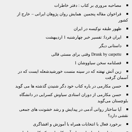
مصاحبه مروری بر کتاب : دفتر خاطرات
فراخوان مقاله پنجمین همایش روان پژوهان ایرانی – خارج از
کشور
ظهور طبقه نوکیسه در ایران
ایران فردا: تفسیر خبر چهارشنبه 1 اردیبهشت
داستانی دیگر
Drunk by carpette وقتى براى مستى قالى
فصلنامه سخن سیاووشان 1
زين آتش نهفته كه در سينه منست خورشيدشعله ايست كه در
آسمان گرفت
حسن مکارمی در باره کتاب خود دگر شنیدن گذشته ها می گوید
حسن مکارمی از دوران استادی سیاوش کسرایی در دانشگاه
بلوچستان می‌گوید
آیا ساختار روانی آدمی در پیدایش و رشد خشونت های جمعی
نقشی دارد؟
برخورد فعال با انتخابات همراه با آموزش و افشاگری