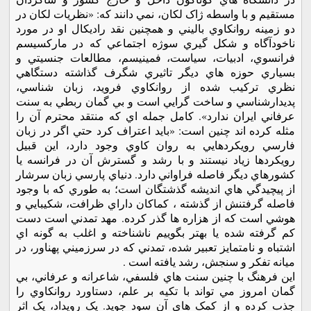
مستقيم و با واسطه ژاک لکان، نمي دانند که: «نظريات لکان در
دو زمينه روانکاوي باليني و همچنين نقد راديکال او در مورد
ناخودآگاه و شکل گيري سوژه اجتماعي که در مارکسيسم
فرانسوي، ادبيات، سياست، فمينيسم، مطالعات جنسيتي و
بسياري حوزه هاي ديگر تاثيري شگرف گذاشته دستگاهي
نظري ترکيب شده از روانکاوي فرويد، زبان شناسي،
پديدارشناسي و ساخت گرايي است و بي گمان ربطي به سنت
عرفاني ايران ندارد». کامل جمله اي که منتقد محترم آن را
مثله کرده اند چنين است: «بايد اعتراف کرد حتي اگر در زبان
فارسي رويکردهايي به روان کاوي وجود دارد، اين قبيل
رويکردها زياد نيستند و با رشد و گسترش آن در فرانسه يا
کشورهاي ديگر فاصله فراواني دارد. دنياي پارسي زبان سرشار
از پيچيدگي هاي انديشه گذشتگان است؛ به طوري که با وجود
فاصله گرفتنش از گذشته ، کماکان داراي ظرافت، شکيبايي و
هوشي است که از هزاره ها گذر کرده. مهد تمدني است دست
کم گرفته شده يا بهتر بگوييم ناشناخته و اغلب به گونه اي
اشتباه و نامتمايز تعبير شده، تمدني که در سرزميني پهناور، در
ميانه تفکر و سنجش، رشد يافته است .
اين فرهنگ با چنين سنت هاي فلسفي، شاعرانه و عرفاني، بي
گمان امروز مي تواند با تکيه بر علم، دستاورد روانکاوي را
جذب کرده و از کمک هاي آن سود جويد. يک رويداد، يک اثر