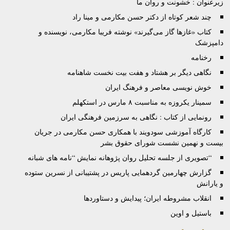
زیرعنوان : خشونت و روان ما
چند شعر کوتاه از دکتر حسن مکارمی و مینا راد
کتاب «غازها گاز می‌گيرند» نوشته فريبا مکارمی، نویسنده و
دامپزشک
رخنامه
نگاهی دیگر بر هشتاد و هفت بیت نخست شاهنامه
خوش نویسی معاصر و فرهنگ ایران
سمینار یکروزه‌ به‌ مناسبت ۸ مارس در استکهلم
رونمایی از کتاب : نگاهی به سرزمین فرهنگی ایران
کارگاه آموزشی سودويند با همکاری حسن مکارمی در جريان
بيست و نهمين نشست شورای حقوق بشر
“تصویری از جلسه تحلیل روان پژوهانه نمایش “نامه های شبانه
گزارش چهارمین گردهمایی پاریس در پشتیبانی از نسرین ستوده
و یارانش
انقلاب مشروطه ایران؛ پیدایش و دستاوردها
باستیل و اوین