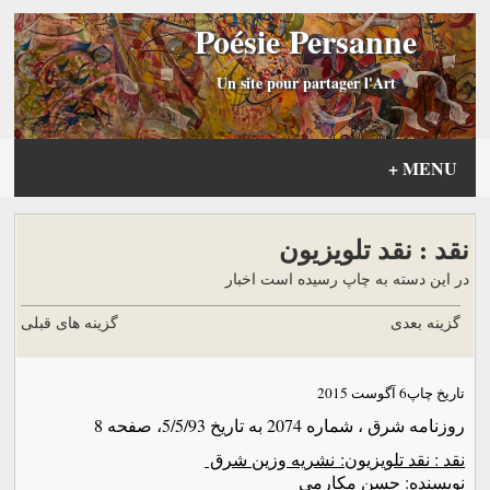
Poésie Persanne
Un site pour partager l'Art
+
MENU
نقد : نقد تلويزيون
در این دسته به چاپ رسیده است اخبار
گزینه بعدی
گزینه های قبلی
تاریخ چاپ
6 آگوست 2015
روزنامه شرق ، شماره 2074 به تاريخ 5/5/93، صفحه 8
نقد : نقد تلويزيون: نشريه وزين شرق
نويسنده: حسن مكارمي