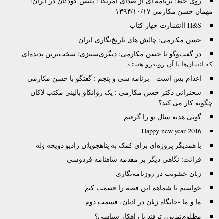
روی خط: برنامه ای از صدای آمریکا : پلیس کودکان در ایران:
مهمان حسن مکارمی ۱۳۹۴/۱۰/۱۷
H&S اانتشارت چهار کتاب
حسن مکارمی: چالش های تاریخ‌نگاری ایران
در گفت‌وگو با حسن مکارمی: دیگری‌ستیزی؛ سخت‌ترین پدیده‌ای
که انسان‌ها با آن روبه‌رو هستند
اعدام بس است – برنامه سی و پنجم : گفتگو با حسن مکارمی
سخنرانی دکتر حسن مکارمی : یک روانکاو بالینی مکتب لاکان
چگونه کار می کند؟
گویی هدیه سال نو را گرفتم
Happy new year 2016
با همدیگر پروژه‌‌ای برای کمک به پناهجویا:ن رادیو دویچه وله
قرائت: نگاهی دیگر بر مقدمه شاهنامه فردوسی
زبان خشونت در روزنامه‌نگاری
خواستم با شماهم این قصه را قسمت کنم
ما و ما -جایگاه‌ زنان در ادیان، قسمت دوم
مظلوم‌نمایی، ترفند یا راهکار سیاسی؟