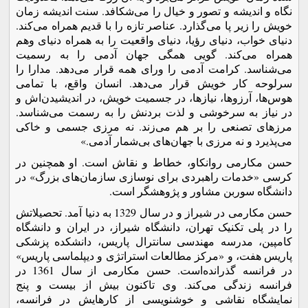
نگاه و اندیشه و تصور و خیال را می‌شکافد. سنت اندیشه زمان
خویش را زیر پا می‌گذارد. عناصر تازه را با قدیم همراه می‌کند.
دنیای خواب، دنیای رؤیا، دنیای واقعیت را به همراه دنیای وهم
همراه می‌کند. گویی همگی جهان آدمی را به رسمیت
می‌شناسد. کرامت آدمی را ورای همه قرار می‌دهد. مدارا را
سرلوحه کار خویش قرار می‌دهد. انسان واقع، با تمامی
هوس‌ها، آرزوها، نیازها، در جسمیت خویش، در اندیشیدن‌اش و
در نیاز به سرخوشی و لذت بردنش را به رسمت می‌شناسد.
مرزهای تصنعی را بر هم می‌زند. نه مرزی جسمی و خاکی
می‌پذیرد و نه مرزی با جهان‌های بی‌شمار آدمی.»
حسن مکارمی روانکاو، خطاط و نقاش است. او همچنین در
کرسی «خدمات راهبردی برای نوسازی سازمان‌های بزرگ» در
دانشگاه سوربن مشاور و پژوهشگر است.
حسن مکارمی در شیراز و در سال 1329 به دنیا آمد. تحصیلاتش
را در پلی تکنیک تهران، دانشگاه شیراز، در ایران و دانشگاه
کامپین، مدرسه مهندسی سانترال پاریس، دانشکده پزشکی
پاریس هفت، و «مرکز مطالعات استراتژی و دیپلماسی پاریس»
در فرانسه گذرانده‌است. حسن مکارمی از سال 1361 در
فرانسه زندگی می‌کند. وی تاکنون بیش از بیست و پنج
نمایشگاه نقاشی و خوشنویسی از کارهایش در فرانسه،