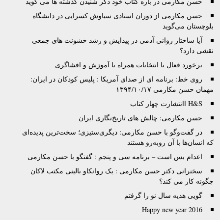
حسن مکارمی در باره کتاب خود دگر شنیدن گذشته ها می گوید
حسن مکارمی از دوران استادی سیاوش کسرایی در دانشگاه
بلوچستان می‌گوید
آیا ساختار روانی آدمی در پیدایش و رشد خشونت های جمعی
نقشی دارد؟
برخورد فعال با انتخابات همراه با آموزش و افشاگری
روی خط: برنامه ای از صدای آمریکا : پلیس کودکان در ایران:
مهمان حسن مکارمی ۱۳۹۴/۱۰/۱۷
H&S اانتشارت چهار کتاب
حسن مکارمی: چالش های تاریخ‌نگاری ایران
در گفت‌وگو با حسن مکارمی: دیگری‌ستیزی؛ سخت‌ترین پدیده‌ای
که انسان‌ها با آن روبه‌رو هستند
اعدام بس است – برنامه سی و پنجم : گفتگو با حسن مکارمی
سخنرانی دکتر حسن مکارمی : یک روانکاو بالینی مکتب لاکان
چگونه کار می کند؟
گویی هدیه سال نو را گرفتم
Happy new year 2016