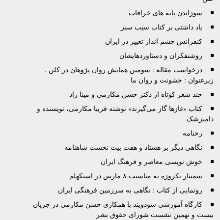
سوزاندن پایه های خرافات
یاد داشتی بر کتاب سیب سبز
کنفرانس چشم انداز تغییر در ایران
روشنفکران و دستاوردهایشان
درخواست مقاله : سومین همایش روان پژوهان در کلن ,
زیرعنوان : خشونت و روان ما
چند شعر کوتاه از دکتر حسن مکارمی و مینا راد
کتاب «غازها گاز می‌گيرند» نوشته فريبا مکارمی، نویسنده و
دامپزشک
رخنامه
نگاهی دیگر بر هشتاد و هفت بیت نخست شاهنامه
خوش نویسی معاصر و فرهنگ ایران
سمینار یکروزه‌ به‌ مناسبت ۸ مارس در استکهلم
رونمایی از کتاب : نگاهی به سرزمین فرهنگی ایران
کارگاه آموزشی سودويند با همکاری حسن مکارمی در جريان
بيست و نهمين نشست شورای حقوق بشر