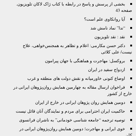
بخشی از پرسش و پاسخ در رابطه با کتاب ژاک لاکان تلویزیون.
صفحه 43
آیا روانکاوی علم است؟
“ندا” نماد نامش شد
نقد : نقد تلويزيون
دکتر حسن مکارمی: اعلام و تظاهر به همجنس‌خواهی، علاج
نیست/ علی کلائی
بروکسل: مهاجرت و هماهنگی با جهان پیرامون
ازدواج سفید در ایران
اوضاع کنونی خاورمیانه و نقش دولت های منطقه و غرب
فراخوان ارسال مقاله به چهارمین همایش روان‌پژوهان ایرانی در
خارج از کشور
دومین همایش روان پژوهان ایرانی در خارج از ایران
حاکمیت ایران احترامی برای مردم و نمایندگان آنان قائل نیست
توصيه ترجمه “جامعه شناسی خودمانی” به ناشران فرانسوی
خوی ایرانی و مهاجرت؛ دومین همایش روان‌پژوهان ایرانی در
کلن