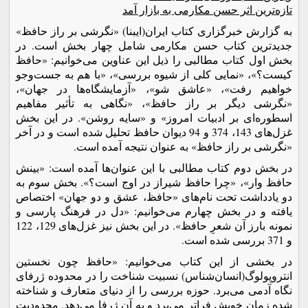
تازه‌ترین اثر حسن مکارمی به بازار آمد
به گزارش خبرگزاری کتاب ایران(ایبنا) «نگرشی بر راز حافظ»
جدیدترین کتاب حسن مکارمی شامل چهار بخش است. در
بخش اول کتاب مطالبی را ذیل این عناوین می‌خوانیم: «حافظ
کیست؟»، «نمایی کلی از شیوه بررسی»، «با هم به جست‌وجو
خواهیم رفت»، «عاشق شو»، «آزمایشگاه‌ها در جهان»،
«نگرشی دیگر بر راز حافظ»، «نگاهی به تأثیر مفاهیم
اسطوره‌ای بر ادبیات امروز» و «سایه روشن». در این بخش
غزل‌های 143، 374 و 94 دیوان حافظ تحلیل شده است و در آخر
«نگرشی بر راز حافظ» به عنوان نتیجه آمده است.
در بخش دوم کتاب مطالبی با این عنوان‌ها آمده است: «بینش
حافظ وار»، «چرا حافظ شیراز در اوج است؟». بخش سوم به
دو یادداشت تحت نام‌های «حافظ، عشق و دو جهان» اختصاص
یافته و در بخش چهارم می‌خوانیم: «دل در فرهنگ پارسی و
نمونه بارز آن شعرِ حافظ». در این بخش نیز غزل‌های 129، 122
و 371 بررسی شده است.
در بخشی از این کتاب می‌خوانیم: «حافظ چون نخستین
انتروپولوگ(انسان‌شناس) نسبیت شناخت را در محدوده ژرفای
نگاه آدمی می‌برد. حوزه بررسی را از دنیای متعارف و شناخته
شده زمان خویش فراتر می‌برد و به آن ژرفا می‌دهد. محدودیت