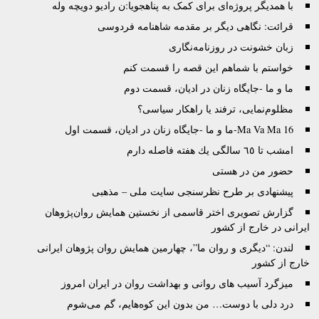
با همدیگر پروژه‌‌ای برای کمک به پناهجویا:ن رادیو دویچه وله
قرائت: نگاهی دیگر بر مقدمه شاهنامه فردوسی
زبان خشونت در روزنامه‌نگاری
خواستم با شماهم این قصه را قسمت کنم
ما و ما -جایگاه‌ زنان در ادیان، قسمت دوم
مظلوم‌نمایی، ترفند یا راهکار سیاسی؟
Ma Va Ma 16-ما و ما -جایگاه‌ زنان در ادیان، قسمت اول
امشب تا ٦٥ سالگى يك هفته فاصله دارم
حضور من در هستی
پیشنهادی بر طرح نظرسنجی سایت ملی – مذهبی
گزارش تصويری اختر قاسمی از نخستين همايش روان‌پژوهان
ايرانی در خارج از کشور
لندن: “دیگری و روان ما”، چهارمین همایش روان پژوهان ایرانی
خارج از کشور
ميزگرد آسيب های روانی و بهداشت روان در ايران امروز
درد دلی با دوست… من بدون اين کوه‌هايم، گم می‌شوم