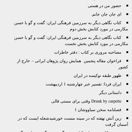
حضور من در هستی
اى جان جان جانم.
کتاب نگاهی دیگر به سرزمین فرهنگی ایران: گفت و گو با حسن
مکارمی در مورد کتابش بخش دوم
کتاب نگاهی دیگر به سرزمین فرهنگی ایران: گفت و گو با حسن
مکارمی در مورد کتابش بخش نخست
مصاحبه مروری بر کتاب : دفتر خاطرات
فراخوان مقاله پنجمین همایش روان پژوهان ایرانی – خارج از
کشور
ظهور طبقه نوکیسه در ایران
ایران فردا: تفسیر خبر چهارشنبه 1 اردیبهشت
داستانی دیگر
Drunk by carpette وقتى براى مستى قالى
فصلنامه سخن سیاووشان 1
زين آتش نهفته كه در سينه منست خورشيدشعله ايست كه در
آسمان گرفت