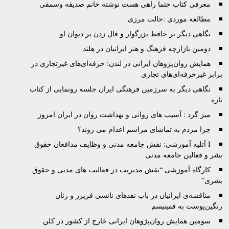
معرفی کتاب حتما راهی هست نوشته خانم صدیقه وسمقی
مطالعه موردی :حالت مرزی
نگاهی دیگر بر حافظ بزرگوار و فال زدن بر دیوان او
دومین بازارچه فرهنگ و هنر ایرانیان در هلند
همایش روان‌پژوهان ایرانی در لندن: حرفه‌ای‌های غیرتجاری در
برابر غیرحرفه‌ای‌های تجاری
نگاهی دیگر به سرزمین فرهنگی ایران جلسه رونمایی از کتاب
تازه
میز گرد : آسیب های روانی و بهداشت روان در ایران امروز
چرا مردم به تماشای مراسم اعدام می روند؟
I آتليه آموزشى: نقش جامعه مدنى و وظايف مدافعان حقوق
بشر و فعالين جامعه مدنى
کارگاه آموزشی “نقش مدیریت در فعالیت های مدنی و حقوق
بشری”
مناقشه‌ی ایرانیان در باب نقدهای نانسی فریزر و زنان
رنگین‌پوست به فمینیسم
سومین همایش روان‌پژوهان ایرانی خارج از کشور در کلن