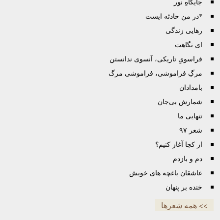
جایگاهِ نور
*در من حادثه ایست
رهایی زندگی
ای نگاهت
فراسویِ تاریکی، آنسوی ندانستن
مرگِ فراموشی، فراموشی مرگ
بامدادان
شمارش بی‌جان
تنهایی ما
شعر ۹۷
از کجا آغاز کنیم؟
دم و بازدم
عاشقان باغچه های خویش
خنده بر پنهان
>> همه شعرها