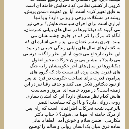
کروبی از کشتی نظامی که ناخدایش خامنه ای است
به قایق تعبیر کرده است. آیا این ذهنیت دشمن پریش،
ریشه در مشکلات روحی و روانی دارد؟ و یا تنها
ابزاری است برای اجرای سیاست هایش؟ برخی نیز
می گویند که دیکتاتورها در سال های پایانی عمرشان،
آنگاه که مرگ را کم کم در جلوی چشمانشان می
بینند، جنون به سراغشان می آید و حتی اشاره ای که
به کشتارهای سال های پایانی زندگی خمینی در تایید
این نظریه ارجاع می شود، آیا این نظر را گفته درستی
می دانید؟ یا بیشتر می توان حرکات محیرالعقول
دیکتاتورها در سال های آخر حکومتشان را به جنگ
های قدرت پشت پرده ای نسبت داد،که گروه های
پیرامون قدرت برای تصاحب حکومت در فردا ی پس
از نبود دیکتاتور تلاش می کنند و حذف رقبا نیز در این
زمینه است؟ در مورد خامنه ای امروز و سیاست
هایش کدام نظر مصداق دارد؟ این که ایشان بیماری
روحی روانی دارد؟ و یا این که سیاست النصر
بالرعب، نتیجه تحرکات اطرافیانی است که رای پس
از مرگ خامنه ای مهیا می شوند؟ 3 جناب دکتر
مکارمی - ضمن سلام و خوش آمد - لطفا با بیانی
ساده فرق میان یک انسان روانی و سالم را توضیح