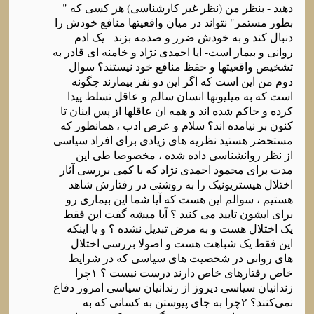
دهید - بنظر من (نظر غیر کارشناسی) هر کسی که "
بطور مستمر" نتواند در میان واقعیتها منافع خودش را
دنبال کند و به خودش ضرر و صدمه بزند - یک ادم
روانی و بیمار است- ایا احمدی نژاد و خامنه ای قادر به
تشخیص واقعیتها و حفظ منافع خود نیستند؟ سوال
دوم من این است که اگر این دو نفر بیمارند چگونه
است که به میلیونها انسان سالم و عاقل تسلط پیدا
کرده و حاکم شده اند و همه ان عاقلها از پس اینان تا
کنون بر نیامده اند؟ سلام و عرض ادب ، همانطور که
مستحضر هستید نظریه های زیادی برای افراد سیاسی
از نظر روانشناسی داده شده ، مخصوصا طی این
مدت برای محمود احمدی نژاد که با کمی بررسی آثار
اختلال هیستریونیک را به روشنی در رفتارش شاهد
هستیم ، سوالم این هست که آیا شما این بیماری رو
برای ایشون تایید می کنید ؟ آیا میشه گفت این فقط
یک اختلال هست و به مرض تبدیل نشده ؟ و یا اینکه
این فقط یک شباهت هست و اصولا بررسی اختلال
های روانی در شخصیت های سیاسی که در شرایط
خاص رفتارهای خاص دارند درست نیست ؟ ۱چرا
زندانیان سیاسی دیروز از زندانیان سیاسی امروز دفاع
نمی‌کنند؟ ۲چرا به جای پیوستن به کسانی که به