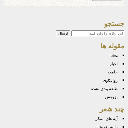
جستجو
جستجو
مقوله ها
hafez
اخبار
جامعه
روانكاوی
طبقه بندی نشده
پژوهش
چند شعر
آیه های ممکن
زایش فروتنان