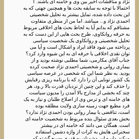
نژاد و مناقشات اخیر بین وی و خامنه ای باشند. 1
احتمالا با توجه به سابقه بحث ها و همچنین جهتی که به
این بحث داده شده، تمایل بیشتر به تحلیل شخصیتی
احمدی نژاد و... میباشد. اما من از منظری متفاوت
مشتاقم که بدانم آیا به لحاظ بحث های اخلاقی مربوط
به حرفه روانکاوی، طرح بحث هایی از این دست که به
تحلیل شخصیتی و روانکاوی یک شخصیت سیاسی
پرداخته می شود فاقد ایراد و اشکال است و آیا می
توان نقدی اخلاقی یا حرفه ای به این شیوه وارد کرد؟
جناب آقای مکارمی، شما مطلبی نوشته بودید و از
بیماری روانی و شخصیتی احمدی نژاد صحبت کرده
بودید. به نظر شما این که شخصی در عرصه سیاسی
یک کشور تونایی آن را دارد که با برنامه ریزی رقبایش
را حذف کند و این چنین از نردبان قدرت بالا ر.ود، هر
چند که بخشی از مدارج بالا آمدن را مدیون سیاست
های خامنه ای و ترس وی از اصلاح طلبان و نیاز به یک
فرد مطیع جهت زمینه سازی ولایت مطلقه بوده
است، تناقضی با بیمار روانی بودن احمدی نژاد ندارد؟
بخش بعدی سئوال بنده مربوط به شخصیت خامنه ای
است. همگان می دانند که خامنه ای در بیشتر
سخنرانی هایش به کرات از واژه دشمن استفاده
میکند. دایره این دشمنان به قدری وسیع گشته که