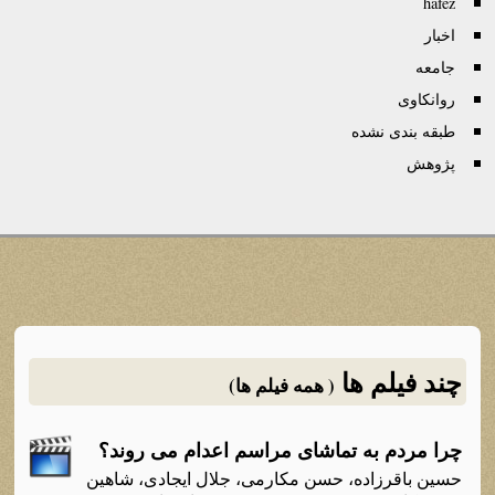
hafez
اخبار
جامعه
روانكاوی
طبقه بندی نشده
پژوهش
چند فیلم ها
( همه فیلم ها)
چرا مردم به تماشای مراسم اعدام می روند؟
حسین باقرزاده، حسن مکارمی، جلال ایجادی، شاهین