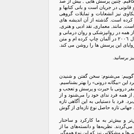
کافیم. چنین پرسش هایی , بیش از صد
انونی در جریان است و بانی کتابها و
کاوی نیز انشعابات و تمایلات گروهی
 کرده است. گذشته از آن اندیشه های
ست, مانند, معماری, نقد ادبی و هنری,
ز همه در روانپزشکی و روان درمانی و
سکسولوژی. به پیوست مقاله ای از کتاب دگر شنیدن گذشته ها( سال ٢٠٠٦ در آلمان چاپ کرده ام و متن
 زوایای این پرسش ها را روشن می کند.
ز برسانید.
ی‌گوییم: می‌شنوم: سخن گفتن و شنیدن
د این «بیگانه درونی» را بهتر بشناسیم.
سفر درونی با حیرت و پرسش و تعجب و
ش از همه فرد ندای خود را می‌شنود و از
د. فرد با دستیابی به این آگاهی تازه
 جهانی تازه حاصل نوع تازه‌ای از گوش
‌تر و بیش‌تر به ما کارکرد و ساختار
‌گردند. نظریه‌ها و دانسته‌های ما از
‌ها و مشکلاتی نیز که این نوع همه‌گیر