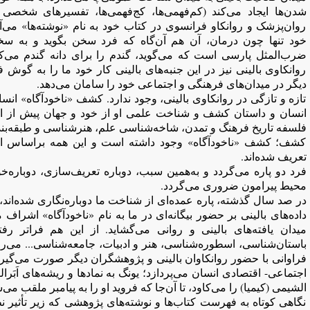
شدن‌ها ایجاد می‌کند (کم‌فهمی‌ها، کج‌فهمی‌ها، تفسیرهای شخصی 
روان‌پزشک و روانکاو فرانسوی در کتاب خود به نام «نوشته‌ها» می‌آ
خود تنها چون درمان، آن هم آن‌گاه که فرد سخن بگوید و به سخ
ضرب‌المثل پارسی است که می‌گوید، گندم را برای دانه گندم می‌کار
روانکاوی بالینی نیز در این جنبه‌های بالینی کار خود ما را به گوش 
دیگر در میدان‌های فرهنگی و اجتماعی خود را سامان می‌دهد.
تازه و تازگی در روانکاوی بالینی، وجود ندارد. کشف «ناخودآگاه» انسا
انسان و داستان کشف و شناخت علمی او از خود و جهان پیش از این
فلسفه تاریخ فرهنگ و تمدن، شاخه‌شناسی علم، هنرشناسی و طبقه‌بندی
کشف؛ کشف «ناخودآگاه» وجود داشته است و این همه براساس انس
تعریف شده‌اند.
فرد دو پاره می‌گردد و به‌همین سبب، دوباره تعریف‌سازی، دوباره‌خو
محیط پیرامون ضروری می‌گردد.
در صد سال گذشته، پاره عمده‌ای از شناخت ما دوباره‌نگاری شده‌اند، 
داده‌های بالینی بر حضور بیگانه‌ای در ما به نام «ناخودآگاه» اشراف می‌
میدان یافته‌های بالینی و روانی می‌گشاید. از این هم فراتر رف
باستان‌شناسی، اسطوره‌شناسی، هنر و ادبیات، جامعه‌شناسی... می‌
فراوانی با حضور روانکاوان بالینی و پژوهشگران دیگر صورت می‌گیرد.
اجتماعی- اقتصادی انسان می‌پردازد؛ یونگ به نمادها و ریشه‌های اَبَرا
الشیمی (کیمیا) را می‌کاود، تا آن‌جا که فروید او را به پیامبر ملقب می‌
نگاهی کوتاه به فهرست کتاب‌ها و نوشته‌های پژوهشی که زیر تأثیر نظر