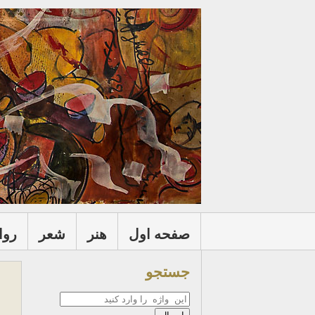
صفحه اول
هنر
شعر
روا
جستجو
جستجو