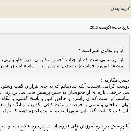
گزینه بعدی
تاریخ چاپ
6 آگوست 2015
آیا روانکاوی علم است؟
این پرسشی ست که از جناب "حسن مکارمی" (روانکاو بالینی، ع
منطقه لیموزن فرانسه) پرسیدیم، و متن زیر پاسخ ایشان به این
حسن مکارمی:
دوست گرامی, نخست آنکه شادمانم که به جای هزاران گفت وشنود 
می چرخند , پاره ای از هموطنان به چنین پرسش هایی می پردازن
مناسب تر است که آن راسره و خالص کنیم و پاسخ گفتنی. و آنگاه 
توان شناختی و علمی با حوصله و وقت کافی بگذاریم. و آنگاه با سع
باور کنیم که آنچه گفته ایم نسبی است و به آینده اجازه دهیم که تنها رن
آیا پرسش در باره آموزش های فروید است, در باره شخصیت او است,