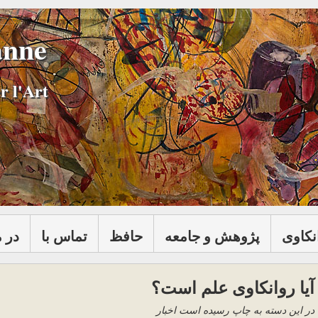
anne
r l'Art
نكاوی
پژوهش و جامعه
حافظ
تماس با
در 
آیا روانکاوی علم است؟
در این دسته به چاپ رسیده است اخبار