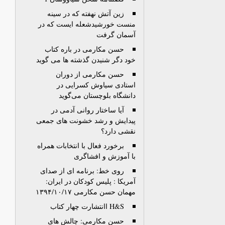
زين آتش نهفته كه در سينه
منست خورشيدشعله ايست كه در
آسمان گرفت
حسن مکارمی در باره کتاب
خود دگر شنیدن گذشته ها می گوید
حسن مکارمی از دوران
استادی سیاوش کسرایی در
دانشگاه بلوچستان می‌گوید
آیا ساختار روانی آدمی در
پیدایش و رشد خشونت های جمعی
نقشی دارد؟
برخورد فعال با انتخابات همراه
با آموزش و افشاگری
روی خط: برنامه ای از صدای
آمریکا : پلیس کودکان در ایران:
مهمان حسن مکارمی ۱۳۹۴/۱۰/۱۷
H&S اانتشارت چهار کتاب
حسن مکارمی: چالش های