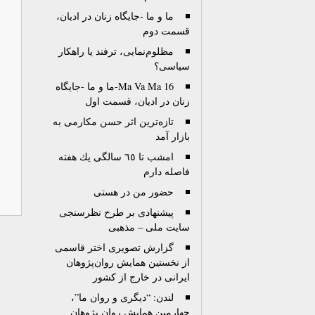
ما و ما -جایگاه‌ زنان در ادیان،
قسمت دوم
مظلوم‌نمایی، ترفند یا راهکار
سیاسی؟
Ma Va Ma 16-ما و ما -جایگاه‌
زنان در ادیان، قسمت اول
تازه‌ترین اثر حسن مکارمی به
بازار آمد
امشب تا ٦٥ سالگى يك هفته
فاصله دارم
حضور من در هستی
پیشنهادی بر طرح نظرسنجی
سایت ملی – مذهبی
گزارش تصويری اختر قاسمی
از نخستين همايش روان‌پژوهان
ايرانی در خارج از کشور
لندن: “دیگری و روان ما”،
چهارمین همایش روان پژوهان