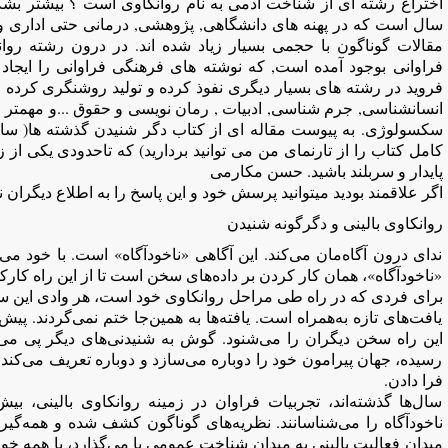
اختراع رشته ای از شناخت آدمی به نام روانکاوی است ؟ بیشتر بش
سال است که در پهنه های دانشگاهی, پژوهشی, درمانی حتی اداری و ق
مقالات گوناگون با حجمی بسیار زیاد شده اند. در درون رشته روان
فراوانی بوجود آمده است, که نوشته های فرهنگی فراوانی را ایجاد
فروید در رشته های بسیار دیگری نفوذ کرده و تولید روشنگری کرده ا
انسانشناسی, جرم شناسی, ادبیات , رمان نویسی و حقوق ...و مهمتر ا
کامل کتاب را از تارنمای من می توانید بردارید) که تاحدودی یکی از
پایدار و سربلند باشید. حسن مکارمی
اگر علاقمند بودید میتوانید پرسش خود و این پاسخ را به اطلاع دیگران نی
روانکاوی بالینی و دگرگونه شنیدن
ندای درون آگاه‌مان می‌کند. این آگاهی «ناخودآگاه» است. با خود م
«ناخودآگاه»، همان کار کردن بر داده‌های سخن است تا از این راه کارکر
برای فردی که در راه طی مراحل روانکاوی خود است، هر وادی این 
یافت‌های تازه به‌همراه است. یافته‌ها به ‌همین‌جا ختم نمی‌گردند. پی
این راه سخن دیگران را می‌شنود. گوش به شنیدنی‌های دیگر پی می‌بر
رسیده، جهان پیرامون خود را دوباره می‌سازد و دوباره تعریف می‌کند.
فرا دادن.
سال‌ها گذشته‌اند، تجربیات فراوان در زمینه روانکاوی بالینی، بیش
ناخودآگاه را می‌شناسانند. نظریه‌های گوناگون کشف شده و همه‌گیر می
میدان فعالیت بالینی به میدان شناخت عمومی پا می‌گذارد، با همه خوبی