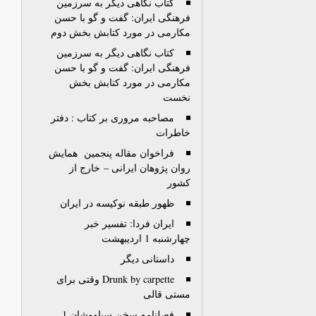
کتاب نگاهی دیگر به سرزمین
فرهنگی ایران: گفت و گو با حسن
مکارمی در مورد کتابش بخش دوم
کتاب نگاهی دیگر به سرزمین
فرهنگی ایران: گفت و گو با حسن
مکارمی در مورد کتابش بخش
نخست
مصاحبه مروری بر کتاب : دفتر
خاطرات
فراخوان مقاله پنجمین همایش
روان پژوهان ایرانی – خارج از
کشور
ظهور طبقه نوکیسه در ایران
ایران فردا: تفسیر خبر
چهارشنبه 1 اردیبهشت
داستانی دیگر
Drunk by carpette وقتى براى
مستى قالى
فصلنامه سخن سیاووشان 1