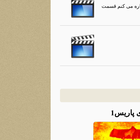
اره می کنم قسمت
 پاریس1