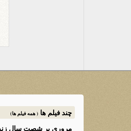
چند فیلم ها
( همه فیلم ها)
مروری بر شصت سال زن