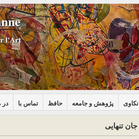
anne
r l'Art
نكاوی
پژوهش و جامعه
حافظ
تماس با
در 
جان تنهایی