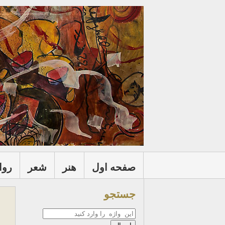
صفحه اول
هنر
شعر
روا
جستجو
جستجو