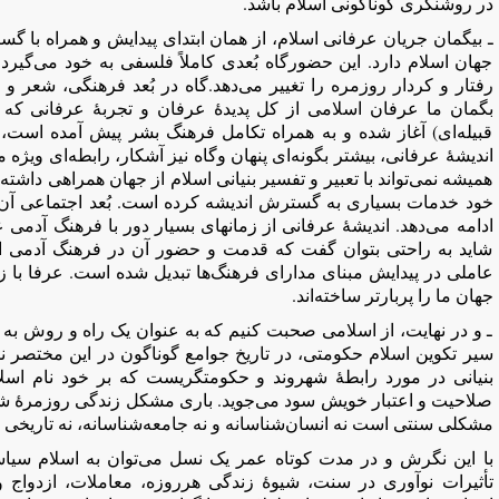
در روشنگری گوناگونی اسلام باشد.
ـ بیگمان جریان عرفانی اسلام، از‌‌ همان ابتدای پیدایش و همراه با 
جهان اسلام دارد. این حضور‌گاه بُعدی کاملاً فلسفی به خود می‌گیرد،‌
رفتار و کردار روزمره را تغییر می‌دهد.‌گاه در بُعد فرهنگی، شعر 
بگمان ما عرفان اسلامی از کل پدیدۀ عرفان و تجربۀ عرفانی که ر
قبیله‌ای) آغاز شده و به همراه تکامل فرهنگ بشر پیش آمده است،
اندیشۀ عرفانی، بیشتر بگونه‌ای پنهان و‌گاه نیز آشکار، رابطه‌ای ویژه
همیشه نمی‌تواند با تعبیر و تفسیر بنیانی اسلام از جهان همراهی داشت
خود خدمات بسیاری به گسترش اندیشه کرده است. بُعد اجتماعی آن 
ادامه می‌دهد. اندیشۀ عرفانی از زمانهای بسیار دور با فرهنگ آدمی
شاید به راحتی بتوان گفت که قدمت و حضور آن در فرهنگ آدمی از
عاملی در پیدایش مبنای مدارای فرهنگ‌ها تبدیل شده است. عرفا ب
جهان ما را پربار‌تر ساخته‌اند.
ـ و در ‌‌نهایت، از اسلامی صحبت کنیم که به عنوان یک راه و روش ب
سیر تکوین اسلام حکومتی، در تاریخ جوامع گوناگون در این مختصر ن
بنیانی در مورد رابطۀ شهروند و حکومتگریست که بر خود نام اسلام 
صلاحیت و اعتبار خویش سود می‌جوید. باری مشکل زندگی روزمرۀ شهر
مشکلی سنتی است نه انسان‌شناسانه و نه جامعه‌شناسانه، نه تاریخی 
با این نگرش و در مدت کوتاه عمر یک نسل می‌توان به اسلام سیاس
تأثیرات نوآوری در سنت، شیوۀ زندگی هرروزه، معاملات، ازدواج 