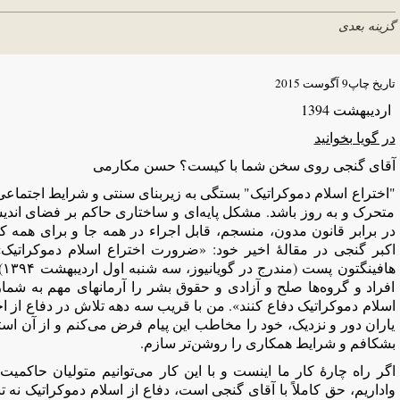
گزینه بعدی
تاریخ چاپ
9 آگوست 2015
ارديبهشت 1394
در گویا بخوانید
آقای گنجی روی سخن شما با کیست؟ حسن مکارمی
"اختراع اسلام دموکراتیک" بستگی به زیربنای سنتی و شرایط اجتماعی ا
متحرک و به روز باشد. مشکل پایه‌ای و ساختاری حاکم بر فضای اند
در برابر قانون مدون، منسجم، قابل اجراء در همه جا و برای همه کس
اکبر گنجی در مقالۀ اخیر خود: «ضرورت اختراع اسلام دموکراتیک
افراد و گروه‌ها صلح و آزادی و حقوق بشر را آرمانهای مهم به شمار م
اسلام دموکراتیک دفاع کنند». من با قریب سه دهه تلاش در دفاع از ا
یاران دور و نزدیک، خود را مخاطب این پیام فرض می‌کنم و از آن استقب
بشکافم و شرایط همکاری را روشن‌تر سازم.
اگر راه چارۀ کار ما اینست و با این کار می‌توانیم متولیان حاکمی
واداریم، حق کاملاً با آقای گنجی است، دفاع از اسلام دموکراتیک نه 