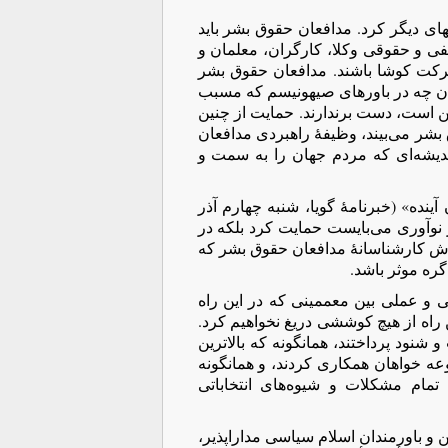
های دیگر کرد. مدافعان حقوق بشر باید
ی و حقوقی وکلا، کارگران، معلمان و
حرکت کوشا باشند. مدافعان حقوق بشر
نان چه در باورهای صیهونیسم که مسبب
 است، دست برندارند. حمایت از چنین
بشر می‌بیند، وظیفۀ راهبردی مدافعان
دیشه‌ای که مردم جهان را به سمت و
ینده» (خبرنامۀ گویا، شنبه چهارم آذر
از نوآوری می‌بایست حمایت کرد بلکه در
گرش کارشناسانۀ مدافعان حقوق بشر که
گره موثر باشد.
عی و عملی بین معممینی که در این راه
 راه از هیچ کوششی دریغ نخواهیم کرد.
نود پرداختند، همانگونه که بالا‌ترین
 خواهان همکاری کردند، و همانگونه
مام مشکلات و شیوه‌های انتخاباتی
و باورمندان اسلام سیاسی مداراپذیر،