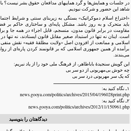
در جلسات و همایش‌ها و گرد هماییهای مدافعان حقوق بشر نیست؟ با 
شاهد این حضور و شرکت نبودیم.
«اختراع اسلام دموکراتیک» بستگی به زیربنای سنتی و شرایط اجتماع
باید متحرک و به روز باشد. مشکل پایه‌ای و ساختاری حاکم بر فض
مقاومت در برابر قانون مدون، منسجم، قابل اجراء در همه جا و برای
است. اینان نه تنها در استبداد صغیر مقابل قانون ایستادند، نه تنها 
اسلامی و ممانعت از افزودن اصل «ولایت مطلقۀ فقیه» نقش منفی داش
برآمده از همین جمهوری اسلامی که بر قانونمند کردن پاره‌ای از روا
می‌بندند.
این گویش سنجیدۀ باباطاهر، از فرهنگ ملی خود را از یاد نبریم:
چه خوش بی‌مهربونی از دو سر بی‌
که یک سر مهربونی درد سر بی‌
ــــــــــــــــــــــــــــــــــــــــــــــــــــ
۱ـ نگاه کنید به:
news.gooya.com/politics/archives/2015/04/196028print.php
۲ـ نگاه کنید به:
news.gooya.com/politics/archives/2012/11/150961.php
دیدگاهتان را بنویسید