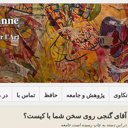
anne
r l'Art
نكاوی
پژوهش و جامعه
حافظ
تماس با
در 
آقای گنجی روی سخن شما با کیست؟
در این دسته به چاپ رسیده است جامعه