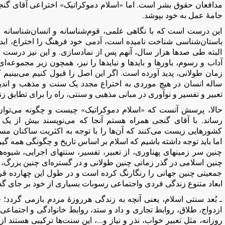
مدافعان حقوق بشر است. اما «اسلام دموکراتیک» اختراعی آقای گنجی
جامۀ عمل به خود بپوشد.
این درست است که با نگاهی علمی، قوم‌شناسانه و انسان‌شناسانه و 
باستان‌شناسی شناخت نامیده است، آدمی خود فرهنگ را اختراع، ابدا
البته طی صد‌ها هزار سال، آنهم پس از نمادسازی. و این نیز درست 
آداب و رسوم، باور‌ها و باید‌ها و نباید‌ها را نیز، همچون زیر مجموعه
زمان طولانی، پدید آورده است. اگر این اصل را قبول کنیم می‌بینیم
ساله انسان در هیچ موردی به اختراع مجدد یک سنت و مذهب و اندی
تعبیر و تفسیر و نوآوری در مبانی مذهبی و سنتی، راه را برای تطابق 
حالا، پرسش آنست که «اسلام دموکراتیک» چیست و چگونه می‌توان 
رساند. با آقای گنجی همراه هستم آنجا که می‌نویسند بیش از یک 
کشورهایی زیست می‌کنند که آن‌ها را با توجه به اکثریت ساکنان مس
اما باید توجه داشته باشیم که اسلام بر اساس تاریخ و چگونگی همه گ
چنین سر زمینهای پهناوری، از تعبیر، تفسیر، سنتهای اجرایی، شیوه
چنین اسلامی در گذر زمانی چنین طولانی و در گستره‌ای چنین بزرگ، پ
جمعیتی چنین جهانی را رنگارنگ کرده است و در طول این چهارده قر
ابعاد متنوع زندگى فردى واجتماعى رسوبات بسیاری از خود بر جاى گ
ـ بُعد سنتی اسلام، یعنی آنچه به زندگی هرروزۀ مردم بازمی گردد؛
ازدواج، طلاق، روابط تجاری و داد و ستد، روابط خانوادگی و اجتماعی،
روزانه، مثل تعبیر خواب، نذر و نیاز و...، این سنت‌ها ترکیبی هستند 