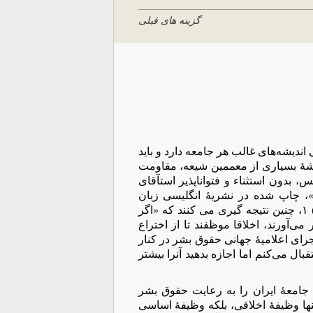
گزینه های قبلی
ندیشه‌های غالب هر جامعه دارد و باید
یشۀ بسیاری از معممین شیعه، مقاومت
، بدون استثناء و فتواناپذیر استآقای
»، چاپ شده در نشریۀ انگلیسی زبان
هافینگتون پست (مندرج در گویانیوز، سه شنبه اول اردیبهشت ۱۳۹۴) ۱، چنین نتیجه‌ گیری می‌ کنند که «اگر
ی‌آورند، اخلاقا موظفند تا از اختراع
جرای اعلامیۀ جهانی حقوق بشر در کنار
ال می‌کنم اما اجازه بدهید آنرا بیشتر
ت جامعۀ ایران را به رعایت حقوق بشر
تنها وظیفۀ اخلاقی، بلکه وظیفۀ اساسی