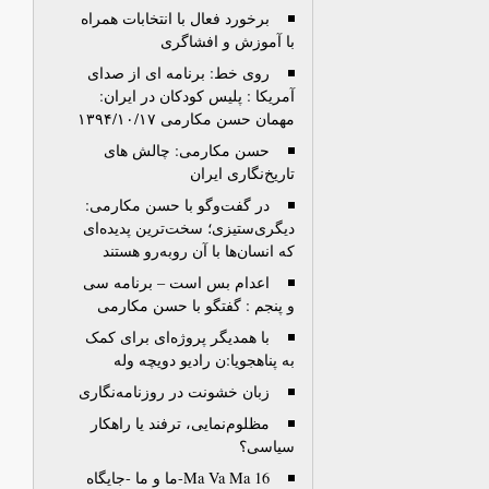
برخورد فعال با انتخابات همراه
با آموزش و افشاگری
روی خط: برنامه ای از صدای
آمریکا : پلیس کودکان در ایران:
مهمان حسن مکارمی ۱۳۹۴/۱۰/۱۷
حسن مکارمی: چالش های
تاریخ‌نگاری ایران
در گفت‌وگو با حسن مکارمی:
دیگری‌ستیزی؛ سخت‌ترین پدیده‌ای
که انسان‌ها با آن روبه‌رو هستند
اعدام بس است – برنامه سی
و پنجم : گفتگو با حسن مکارمی
با همدیگر پروژه‌‌ای برای کمک
به پناهجویا:ن رادیو دویچه وله
زبان خشونت در روزنامه‌نگاری
مظلوم‌نمایی، ترفند یا راهکار
سیاسی؟
Ma Va Ma 16-ما و ما -جایگاه‌