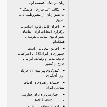
زنان در ادیان، قسمت اول
نگاهی “ساختآری – فرهنگی”
به نقش زنان، از مشروطیت تا به
امروز
اجرای کامل قانون اساسی،
برگزاری انتخابات آزاد، تقاضای
تعبیر قانون اساسی، هرسه یا
هیچکدام
آخرین انتخابات ریاست
جمهوری در ایران1388 ، اعتراضات
جامعه مدنی و وظائف ایرانیان
خارج از کشور
كندوكاوي پيرامون ۲۲ خرداد
روز رأي‌گيري
خدمات راهبردی در ادبیات
سیاسی ایران
چهارمين راه براي چهارمين
بار : از سنت تا تجدد
اوضاع منطقه ، ایران و