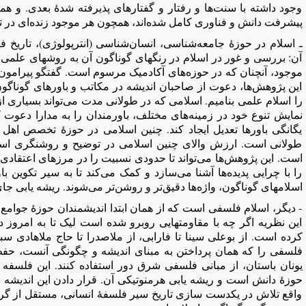
وجود داشته با سنت‌ها و رفتار و گفتارهای پذیرفته شدۀ بعدی. و همۀ 
پیشرفت دانش و فناوری کامل شده‌اند، همچون هر موجود زنده‌ای در تنا
ـ اسلام در حوزۀ جامعه‌شناسی، انسان‌شناسی (انترپولوژی)، تاریخ فره
آن: بررسی و غور در اسلام در رنگهای گوناگون آن به روشهای علمی 
موجود، آنچنان که در حوزه‌های آکادمیک مرسوم است. گفتگو پیرامون 
این پژوهش‌ها، دعوت از صاحبان اندیشه در مکاتب و باورهای گوناگون
را اسلام علمی بنامیم. اسلامی که در طولانی مدت می‌تواند بسیاری از
نمایش تنوع خود در زمینه‌های مختلف، باورمندان را به مدارا دعوت
یگانگی باور‌ها تعدیل ایجاد کند. چنین اسلامی در حوزۀ تخصص اهل 
طولانی است. ارزش والای چنین اسلامی در توضیح و روشنگری است،
است. این پژوهش‌ها می‌تواند تا حدودی نسبیت را در مرزهای اعتقادی و
را با چرایی پدیده‌ها آشنا می‌سازد و کمک می‌کند تا به سیر تکوین با
اسلامهای گوناگون، واژه‌ها دقیق‌تر و روشن‌تر می‌شوند. ریشه یابی جا
- دیگر، اسلام فلسفی است که از‌‌ همان ابتدا اندیشمندان حوزۀ جوا
این نظریه اگر چه با مقاومتهایی روبرو شده است لیک تا به امروز
کرده است. از بوعلی سینا تا فارابی، از ملاصدرا تا حاج ملاهادی س
فلسفی را که‌‌ همان پرداختن به مبنای اندیشه و چگونگی آنست، ح
یونان باستان، از مبانی فلسفی شرق دور استفاده کنند. این فلسفه 
حوزۀ دانش است و ریشه یابی هرمنوتیکی آن. قرار دادن این اندیش
واقع تلاش در یکدست سازی تاریخ سیر فلسفۀ انسانی، مستقل از گر