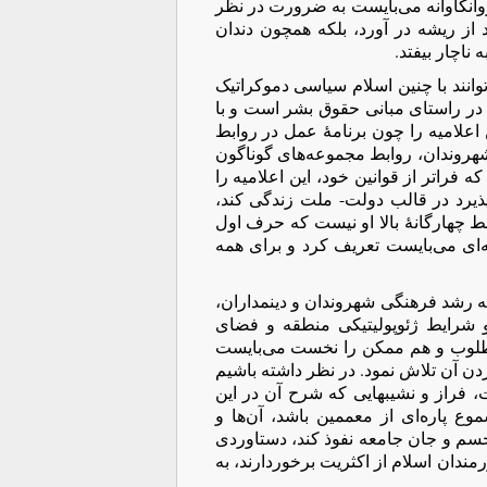
 روانکاوانه می‌بایست به ضرورت در نظر
از ریشه در آورد، بلکه همچون دندان
ناچار بیفتد.
نند با چنین اسلام سیاسی دموکراتیک
 در راستای مبانی حقوق بشر است و با
اعلامیه را چون برنامۀ عمل در روابط
ا شهروندان، روابط مجموعه‌های گوناگون
فرا‌تر از قوانین خود، این اعلامیه را
پذیرد در قالب دولت- ملت زندگی کند،
ابط چهارگانۀ بالا او نیست که حرف اول
‌ای می‌بایست تعریف کرد و برای همه
 رشد فرهنگی شهروندان و دینمداران،
و شرایط ژئوپولیتیکی منطقه و فضای
مطلوب و هم ممکن را نخست می‌بایست
دن آن تلاش نمود. در نظر داشته باشیم
، فراز و نشیبهایی که شرح آن در این
وع پاره‌ای از معممین باشد، آن‌ها و
 جسم و جان جامعه نفوذ کند، دستاوردی
مندان اسلام از اکثریت برخوردارند، به