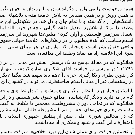
همین درخواست را می‌توان از دگراندیشان و باورمندان به جهان نگری
به همین روش و در همین مقیاس به تلاش جامعۀ مدنی، تلاشهای صنف
دانشگاهیان ارج گذاشته و با تمام جان و دل خود در شکوفایی این 
وظیفه دارند که از تلاش در تعدیل «فقط گرایی»، چه در حزب الله لب
اشغال سرزمین فلسطین و آواره کردن میلیون‌ها شهروند این سرزمین
اسلام سیاسی که آیندۀ مطلوب را در راهکارهای اعلامیۀ جهانی حقوق 
واقعی حقوق بشر است. همچنان که نوآوری در هر مبنای سنتی - ان
سوی این اعلامیه راه می‌نماید وظیفۀ این مدافعان است.
همانگونه که در مقالۀ «پاسخ به یک پرسش: نقش دین مدنی در ایران آ
۱۳۹۱) ۲ در بررسی در خواست آقای اشکوری اشاره کردم، نه تنها 
کار تدوین نظری و بکارگیری اجرایی آن هم باید سهیم شد. بیگمان ن
در زمینه‌هایی غیر از مبانی اسلام صاحبنظرند، می‌تواند در گشودن این 
با اشتیاق فراوان در انتظار برگزاری همایش‌ها و تبادل نظرهای واق
گام بر می‌دارند و دیگر کار‌شناسان مدافع حقوق بشر هستیم. و در این
همانگونه که در تمامی دوران مشروطیت، معممین با مکلا‌ها به گفت و ش
مقامات رهبری حوزه‌های نجف و قم با مشروطه طلبان، علیه مشروعه
که در مجالس شورای ملی، پیش از پیدایش جمهوری اسلامی با ت
نامتعارف، این گفت و شنود و همکاری ادامه داشت.
آیا نخستین حرکت برای عملی شدن این «باید اخلاقی»، شرکت معممین 