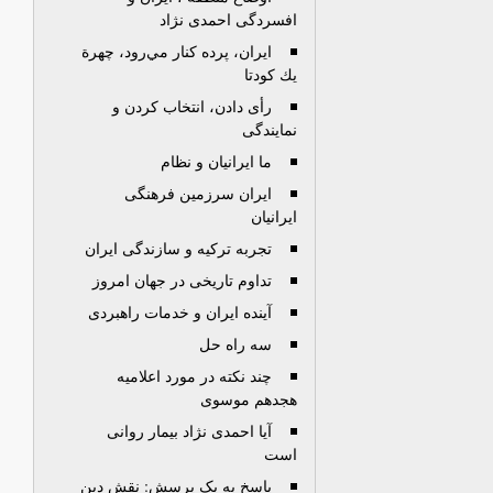
افسردگی احمدی نژاد
ايران، پرده كنار مي‌رود، چهرة
يك كودتا
رأی دادن، انتخاب کردن و
نمایندگی
ما ایرانیان و نظام
ایران سرزمین فرهنگی
ایرانیان
تجربه ترکیه و سازندگی ایران
تداوم تاریخی در جهان امروز
آینده ایران و خدمات راهبردی
سه راه حل
چند نکته در مورد اعلامیه
هجدهم موسوی
آیا احمدی نژاد بیمار روانی
است
پاسخ به يک پرسش: نقش دين