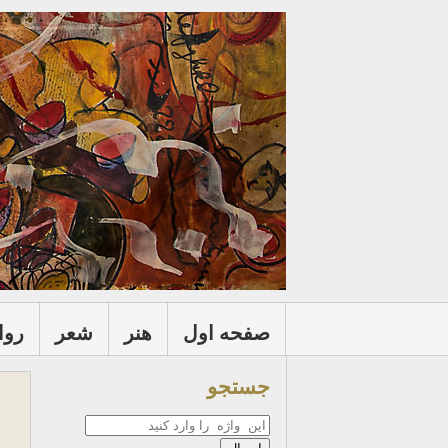
صفحه اول
هنر
شعر
روا
جستجو
جستجو