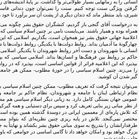
انسانی را به زمانهایی بسیار طولانی‌تر وا گذاشت. بر پایۀ اندیشه‌های
گرفتن ویژگی سنت توجه کنیم. سنت را نمی‌توان چون دندانی فاسد 
شیری، باید منتظر ماند که دندان دیگری از پشت آن سر برآورد تا خود به 
به درخواست آقای گنجی باز گردیم، کنشگران حقوق بشر چگونه می‌توا
همراه بوده و همیار باشند. می‌بایست نامی بر چنین اسلام سیاسی که
اعلامیۀ جهانی حقوق بشر نیز همخوان است، بگذاریم. اسلامی که این 
چهارگونۀ ما آدمیان بداند. روابط دولت‌ها با یکدیگر، روابط دولت‌ها ب
انسانی با شهروندان و دست آخر روابط شهروندان با یکدیگر. اسلامی که 
حاکم بر روابط بین فرهنگ‌ها و انسان‌ها بداند. اسلامی سیاسی که ب
بپذیرد که این اعلامیه فرا‌تر از قوانین اساسی است، بپذیرد که در رو
را می‌زند. چنین اسلام سیاسی را در حوزۀ مطلوب- ممکن هر جامعه
گیر شدن آن کوشید.
می‌توان نتیجه گرفت که تعریف مطلوب- ممکن چنین اسلام سیاسی به
نظام ارتباطی اینان با جامعه و شهروندان، نظام حاکم بر جامعه 
عمومی جهان بستگی کامل دارد. به زبانی دیگر اسلام سیاسی هم 
از نظر مبانی زیر بنایی تعریف کرد و سپس برای دستیابی و همه گیرکر
که تلاش پاره‌ای از معممین ایرانی در دوسدۀ گذشته همین بوده است
مختصر نمی‌گنجد. تلاش در پایه ریزی چنین نظریه‌ای که بتواند مسم
طرفدارانشان را بتدریج به سوی مبانی حقوق بشر بکشاند و نهایتاً به
بزرگ خواهد بود و امکان خواهد داد تا گامی اساسی در جوامعی که باور
جلو برداشته شود.