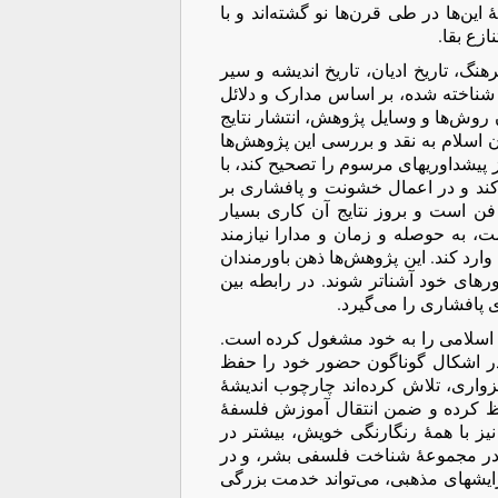
این‌ها در طی قرن‌ها نو گشته‌اند و با
زع بقا.
نگ، تاریخ ادیان، تاریخ اندیشه و سیر
شناخته شده، بر اساس مدارک و دلائل
روش‌ها و وسایل پژوهش، انتشار نتایج
 اسلام به نقد و بررسی این پژوهش‌ها
 پیشداوریهای مرسوم را تصحیح کند، با
 کند و در اعمال خشونت و پافشاری بر
فن است و بروز نتایج آن کاری بسیار
 به حوصله و زمان و مدارا نیازمند
ارد کند. این پژوهش‌ها ذهن باورمندان
ورهای خود آشنا‌تر شوند. در رابطه بین
ی پافشاری را می‌گیرد.
مع اسلامی را به خود مشغول کرده است.
 در اشکال گوناگون حضور خود را حفظ
بزواری، تلاش کرده‌اند چارچوب اندیشۀ
فظ کرده و ضمن انتقال آموزش فلسفۀ
نیز با همۀ رنگارنگی خویش، بیشتر در
ه در مجموعۀ شناخت فلسفی بشر، و در
ایشهای مذهبی، می‌تواند خدمت بزرگی