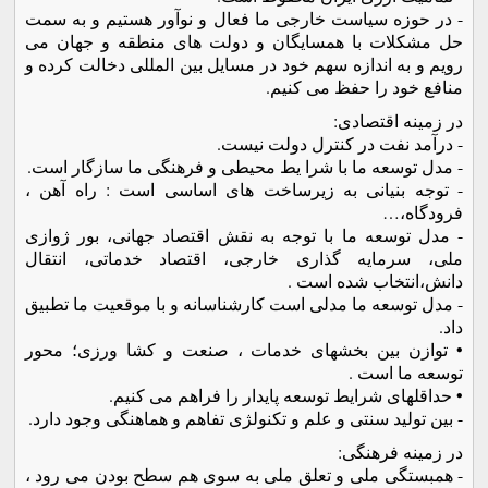
- در حوزه سياست خارجی ما فعال و نوآور هستيم و به سمت
حل مشکلات با همسايگان و دولت های منطقه و جهان می
رويم و به اندازه سهم خود در مسايل بين المللی دخالت کرده و
منافع خود را حفظ می کنيم.
در زمينه اقتصادی:
- درآمد نفت در کنترل دولت نيست.
- مدل توسعه ما با شرا يط محيطی و فرهنگی ما سازگار است.
- توجه بنيانی به زيرساخت های اساسی است : راه آهن ،
فرودگاه،…
- مدل توسعه ما با توجه به نقش اقتصاد جهانی، بور ژوازی
ملی، سرمايه گذاری خارجی، اقتصاد خدماتی، انتقال
دانش،انتخاب شده است .
- مدل توسعه ما مدلی است کارشناسانه و با موقعيت ما تطبيق
داد.
• توازن بين بخشهای خدمات ، صنعت و کشا ورزی؛ محور
توسعه ما است .
• حداقلهای شرايط توسعه پايدار را فراهم می کنيم.
- بين توليد سنتی و علم و تکنولژی تفاهم و هماهنگی وجود دارد.
در زمينه فرهنگی:
- همبستگی ملی و تعلق ملی به سوی هم سطح بودن می رود ،