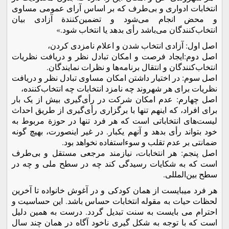
انتخابات ادواری و بی‌طرف که بر اساس آرای عمومی مساوی
و محض انجام می‌شود و تضمين‌کنندة آزادی بيان
انتخاب‌کنندگان می‌باشد رأی بدهد يا انتخاب شود.»
اصل اول: آزادی انتخاب شدن و اعلام نامزدی کردن،
اصل دوم:ايجاد فرصت و امکان تبادل نظر و دريافت نظريات
انتخاب‌کنندگان و انتقال برنامه‌ها و نظرات نمايندگان.
اصل سوم: در اختيار داشتن امکان مساوی تبادل نظر و دريافت
نظريات برای هر شهروند چه نامزد انتخابات چه انتخاب‌کننده،
اصل چهارم: عدم امکان شرکت در رأی‌گيری بيش از يک بار
برای افراد، که اينهم تنها با برگزاری رأی‌گيری از طريق احداث
ليست‌های انتخاباتی است که هر فرد تنها در حوزة مربوط به
خود بتواند رأی‌ بدهد و آنهم يکبار. در غير اينصورت، بهيچ گونه
ضمانتی بر عدم تقلب و سوء‌استفاده نخواهد بود.
اصل پنجم: هر انتخابات، نيازمند مرجعی مستقل و بی‌طرف
است که به شکايات رسيدگی کند چه در سطح ملی و چه در
سطح بين‌المللی.
هر فرد ميبايست از همان کودکی و در آغوش خانواده تا آخرين
لحظات حيات به مقوله انتخابات حساس باشد. اين حساسيت و
احترام می بايست به سنت تبديل گردد. درست به همين دليل
است که با توجه به شکل گيری ناخود آگاه در همان چند سال