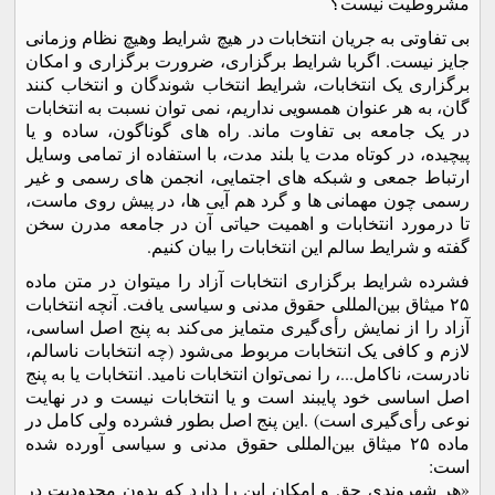
مشروطيت نيست؟
بی تفاوتی به جريان انتخابات در هيچ شرايط وهيچ نظام وزمانی
جايز نيست. اگربا شرايط برگزاری، ضرورت برگزاری و امکان
برگزاری يک انتخابات، شرايط انتخاب شوندگان و انتخاب کنند
گان، به هر عنوان همسويی نداريم، نمی توان نسبت به انتخابات
در يک جامعه بی تفاوت ماند. راه های گوناگون، ساده و يا
پيچيده، در کوتاه مدت يا بلند مدت، با استفاده از تمامی وسايل
ارتباط جمعی و شبکه های اجتمايی، انجمن های رسمی و غير
رسمی چون مهمانی ها و گرد هم آيی ها، در پيش روی ماست،
تا درمورد انتخابات و اهميت حياتی آن در جامعه مدرن سخن
گفته و شرايط سالم اين انتخابات را بيان کنيم.
فشرده شرايط برگزاری انتخابات آزاد را ميتوان در متن ماده
۲۵ ميثاق بين‌المللی حقوق مدنی و سياسی يافت. آنچه انتخابات
آزاد را از نمايش‌ رأی‌گيری متمايز می‌کند به پنج اصل اساسی،
لازم و کافی يک انتخابات مربوط می‌شود (چه انتخابات ناسالم،
نادرست، ناکامل...، را نمی‌توان انتخابات ناميد. انتخابات يا به پنج
اصل اساسی خود پايبند است و يا انتخابات نيست و در نهايت
نوعی رأی‌گيری است) .اين پنج اصل بطور فشرده ولی کامل در
ماده ۲۵ ميثاق بين‌المللی حقوق مدنی و سياسی آورده شده
است:
«هر شهروندی حق و امکان اين را دارد که بدون محدوديت در