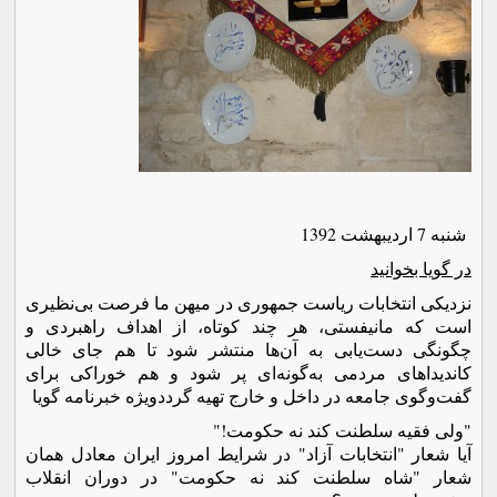
شنبه 7 ارديبهشت 1392
در گویا بخوانید
نزديکی انتخابات رياست جمهوری در ميهن ما فرصت بی‌نظيری
است که مانيفستی، هر چند کوتاه، از اهداف راهبردی و
چگونگی دست‌يابی به آن‌ها منتشر شود تا هم جای خالی
کانديداهای مردمی به‌گونه‌ای پر شود و هم خوراکی برای
گفت‌وگوی جامعه در داخل و خارج تهيه گرددويژه خبرنامه گويا
"ولی فقيه سلطنت کند نه حکومت!"
آيا شعار "انتخابات آزاد" در شرايط امروز ايران معادل همان
شعار "شاه سلطنت کند نه حکومت" در دوران انقلاب