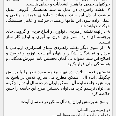
حرکتهای جمعی ما همين انشعابات و جدايی هاست.
۷- نقشه راهبردی در عمل به سند همبستگی گروهی تبديل
ميشود، از دل اين سند، ميتواند شعارهای عميق و واقعی و
عملی زاده شود، اين پيامها راهنمای حرکت و عامل همبستگی
حرکت خواهند شد.
۸- در تهيه نقشه راهبردی ، نوآوری و ابداع فردی و گروهی جای
برجسته ای دارد. استراتژی بدون نو آوری و ابداع کار ساز
نيست.
۹ - از سوی ديگر نقشه راهبردی مبنای استراتژی ارتباطی با
مردم و نمايندگان آشکار و پنهان آنهاست .توزيع و توضيح و
اصلاح اين سند ميتواند بی گمان نخستين پايه آموزش همگانی و
همبستگی ملی قرار بگيرد.
نخستين قدم ، تلاش در تهيه برنامه مورد نظر را با پرسش
چگونگی ايده ال - ممکن مطرح می سازم. تلاش در پاسخ به
پرسش ، جامعه ايده آل - ممکن ايران در ده سال آينده را چگونه
می توان ترسيم کرد. می توان نخستين طرح اين جامعه را چنين
خلاصه کرد :
- پاسخ به پرسش ايران ايده آل ممکن در ده سال آينده:
در زمينه بين المللی:
- تماميت ارزی ايران محفوظ است.