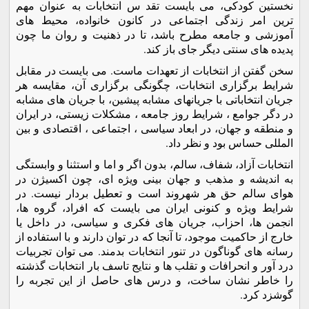
نخستين کودکی، می بايست تقد س انتخابات به عنوان مهم
ترين امر زندگی اجتماعی در کانون خانواده، محيط های
آموزشی و جامعه مطرح باشد، تا در ذهنيت و روان ما چون
پديده های سنتی ديگر جای باز کند.
سخن گفتن از انتخابات از تعهدات ماست. می بايست در مقابل
شرايط برگزاری انتخابات، چگونگی برگزاری آن، مقايسه هر
جريان انتخاباتی با جريانهای مشابه پيشين، با جريان های مشابه
در دگر جوامع ، شرايط روز جامعه ، مشکلات زيستی، در ايران
و منطقه و جهان، در ابعاد سياسی ، اجتماعی ، اقتصادی و بين
المللی حساس بود و نظر داد.
انتخابات آزاد، شفاف، سالم، بدون اگر و اما و استثنا و وابستگی
به انديشه و مذهب و جهان بينی ويژه ای، چون اکسيژن در
هوای سالم حق هر شهروند است و تعطيل بردار نيست. در
شرايط ويژه و کنونی ايران می بايست که افراد، گروه ها،
انجمن ها، احزاب، جريان های فکری و سياسی، در داخل يا
خارج از حاکميت موجود، تا آنجا که در توان دارند و با استفاده از
رسانه های گوناگون در تنور انتخابات بدمند. می توان تجربيات
درد آور و انحرافات و تقلب ها و نتايج تاسف بار انتخابات گذشته
را خاطر نشان ساخت، و درس های حاصل از اين تجربه را
گوشزد کرد.