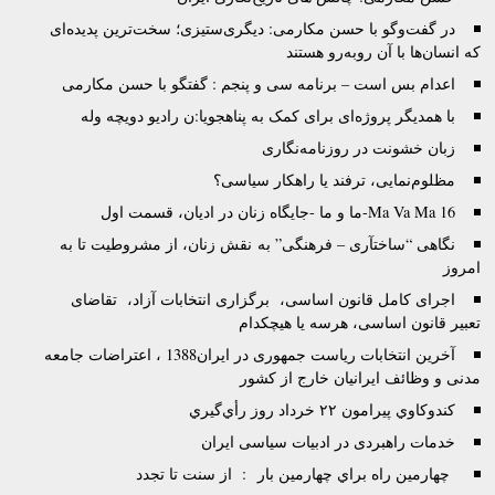
در گفت‌وگو با حسن مکارمی: دیگری‌ستیزی؛ سخت‌ترین پدیده‌ای
که انسان‌ها با آن روبه‌رو هستند
اعدام بس است – برنامه سی و پنجم : گفتگو با حسن مکارمی
با همدیگر پروژه‌‌ای برای کمک به پناهجویا:ن رادیو دویچه وله
زبان خشونت در روزنامه‌نگاری
مظلوم‌نمایی، ترفند یا راهکار سیاسی؟
Ma Va Ma 16-ما و ما -جایگاه‌ زنان در ادیان، قسمت اول
نگاهی “ساختآری – فرهنگی” به نقش زنان، از مشروطیت تا به
امروز
اجرای کامل قانون اساسی، برگزاری انتخابات آزاد، تقاضای
تعبیر قانون اساسی، هرسه یا هیچکدام
آخرین انتخابات ریاست جمهوری در ایران1388 ، اعتراضات جامعه
مدنی و وظائف ایرانیان خارج از کشور
كندوكاوي پيرامون ۲۲ خرداد روز رأي‌گيري
خدمات راهبردی در ادبیات سیاسی ایران
چهارمين راه براي چهارمين بار : از سنت تا تجدد