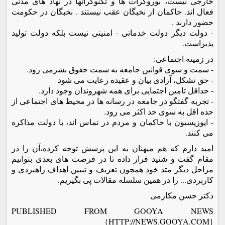
خارجی نيست، بوروکرات ها و تکنوکراتها در نهاد های مدنی
فعال اند. حاکمان از نخبگان عقب نيستند . نخبگان در حکومت
حضور دارند .
- دولت ديگر دولت خدماتی - امنيتی نيست بلکه دولت توليد
پذيراست.
در زمينه اجتماعی:
- سمت و سوی قوانين جامعه به سمت حقوق بشرمی رود.
- حق تشکل، آزادی بيان و عقيده رعايت می شود
- حداقل تامين اجتمايی برای همه شهروندان وجود دارد.
- تجربه گفتگو در جامعه در رسانه ها در محيط های اجتماعی از
حده اقل به سوی حد اکثر می رود.
- اپوزيسيون با حاکمان و مردم در تماس اند، با دولت مذاکره
می کنند.
اميد دارم که هم ميهنان به اين پرسش توجه کرده،آن را در
مقام گفت و شنيد قرار داده تا در فرصت های بعدی بتوانيم
مراحل ديگر متد خود همچون تعريف و تبيين اهداف راهبردی و
کاربردی... را در همين سلسله مقالات پی بگيريم.
دکتر حسن مکارمی
PUBLISHED FROM GOOYA NEWS
{HTTP://NEWS.GOOYA.COM}