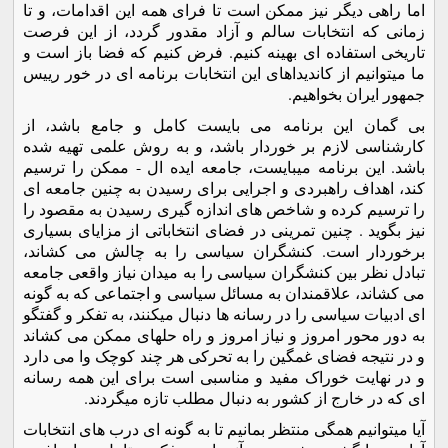
اما راهی ديگر نيز ممکن است تا فرای همه اين اقدامات، و تا
زمانی که انتخابات سالم و آزاد مقدور گردد، از اين فرصت
تاريخی استفاده ای بهينه کنيم. فرض کنيم که فضا باز است و
ما ميتوانيم از کانديداهای اين انتخابات برنامه ای در خور رييس
جمهور ايران بخواهيم.
بی گمان اين برنامه می بايست کامل و جامع باشد، از
کارشناسی لازم بر خوردار باشد، و به روش علمی تهيه شده
باشد. اين برنامه ميبايست، جامعه ايده ال - ممکن را ترسيم
کند، اهداف راهبردی و اجرايی برای رسيدن به چنين جامعه ای
را ترسيم کرده و شاخص های اندازه گيری رسيدن به مقصود را
نيز بگويد . چنين تمرينی در فضای انتخاباتی از مزايای بسياری
برخوردار است. کنشگران سياسی را به چالش می کشاند،
تبادل نظر بين کنشگران سياسی را به ميدان نياز واقعی جامعه
می کشاند، علاقمندان به مسائل سياسی و اجتماعی که به گونه
ای ادبيات سياسی را در رسانه ها دنبال ميکنند، به تفکر و گفتگو
به دور محور امروز و نياز امروز و راه حلهای ممکن می کشاند
و در نتيجه فضای غمگين را به تحرکی هر چند کوچک وا می دارد
و در نهايت خوراک مفيد و مناسبی است برای اين همه رسانه
ای که در خارج از کشور به دنبال مطلب تازه ميگردند.
آيا ميتوانيم همگی منتظر بمانيم تا به گونه ای درب های انتخابات