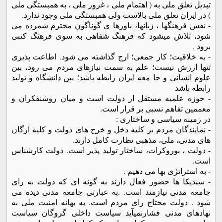
تبديل تعلق ملی به ( اهتمام ملی ، غرور ملی ، به همبستگی ملی
) در ايران تعلق ملی بالاست ولی همبستگی ملی وجود ندارد.
- نقش فرهنگها ، زبانها، باورها ی گوناگون محترم شمرده می
شود، تلاش ميشود که فرهنگ شفاهی به سوی فرهنگ کتبی
برود .
- به خلاقيت؛ کار جمعی؛ ارج گذاشته می شود. اطاعت پذيری
تنها ارزش نيست؛ علم به سمت نيازهای مردم می رود، بين
علوم انسانی و جا معه ايران رابطه باشد؛ بين دانشگاه و توليد
رابطه باشد
- حوزه علميه مستقل از دولت است و ميان روشنفکران و
معممين تفاهم نسبی بر قرار است.
در زمينه سياسی و ساختاری :
- نمايندگان مردم بر کليه دخل و خرج های دولت و کليه ارگان
های مدنی، ملی، مذهبی نظارت کامل دارند.
- دولت ، بوروکرات، ساختار توليد پذير است. دولت کارشناس
است.
- به استراتژی بها می دهيم .
- سنديکا ها حضور فعال دارند به گونه ای که دولت به رای
جامعه مدنی نيازمند است. .به عبارتی جامعه مدنی ديده می
شود . دولت محتاج رای مردم است. به بهانه امنيت ملی به
نهادهای مدنی فشارنميآيد سياست داخلی گروگان سياست