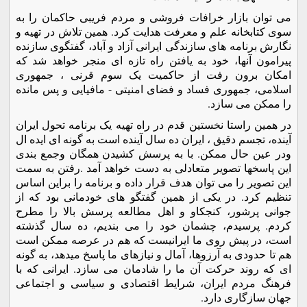
می توان بازار خرافات فروشی و مردم فريبی حاکمان را به
سوی کتابخانه علم و معرفت هدايت کرد. همين تلاش در تهيه و
نگارش برنامه های سازندگی ايرانی آزاد و آباد، گفتگوی سازنده
پيرامون آنها، خود به يافتن راه تازه ای منجر خواهد شد که
امکان برون رفت از حاکميت يک سوم قرنی ، جمهوری
اسلامی، جمهوری فساد و فضای امنيتی - مافيايی و پس مانده
را ممکن می سازد.
در همين راستا نخستين قدم در راه تهيه يک برنامه تحول ايران
آينده، تجسم دقيق ، ايران ده سال آينده است به گونه ای ايده ال
ودر عين حال ممکن. با به پرسش کشيدن همگان وجمع بندی
اين پاسخها تصوير متعادلی به دست خواهد آمد .رفتن به سمت
اين تصوير را می توان هدف قرار داده و برنامه را براين اساس
تنظيم کرد. در يکی از همين گفتگو های خودمانی بود که از
جوانی پرشور، کنجکاو و اهل مطالعه پرسش بالا را مطرح
کردم. پرسيدم، چشمان خود را می بنديم، ده سال گذشته
است، در پيش روی ما ايرانيست که هم در عرصه ممکن است
هم تا حدودی به آرزوها، آمال و نيازهای ما پاسخ ميدهد، به گونه
ای که روند حرکت آن ما را شادمان می سازد. ايرانی که با
فرهنگ مردم ايران، شرايط اقتصادی و سياسی و اجتماعی
جهان سازگاری دارد.