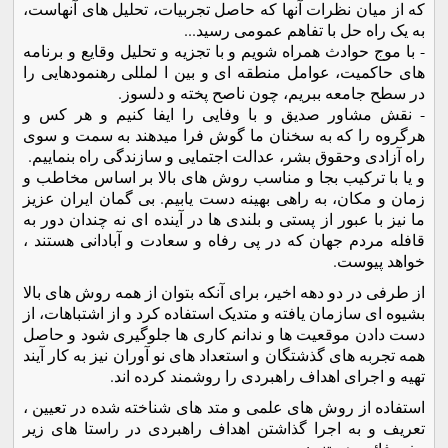
که از ميان نظرات آنها که حاصل تجربيات، تحليل های آنهاست،
به يک راه حل با تفاهم عمومی رسيد...
- با موج حوادث همراه شويم و با تجزيه و تحليل وقايع و برنامه
های حاکميت، عوامل منطقه ای و بين ا لمللی رهنمودهايی را
در سطح جامعه ببريم، چون ناصح پخته و دلسوز.
- نقش مشاور صديق و با وفايی را ايفا کنيم و هر کس و
هرگروه را که به سخنان ما گوش فرا ميدهند به سمت و سوی
راه آزادی وحقوق بشر، عدالت اجتمايی و سازندگی راه بنماييم.
و يا با ترکيب بجا و مناسب روش های بالا بر اساس مخاطب و
زمان و مکان، به راهی بهينه دست يابيم. بی گمان ايران عزيز
ما نيز با عبور از پستی و بلندی ها در آينده ای نه چندان دور به
قافله مردم جهان که در پی رفاه و سعادت و آبادانی هستند ،
خواهد پيوست.
از طرفی در دو دهه اخير، برای آنکه بتوان از همه روش های بالا
بشيوه ای سازمان يافته و متديک استفاده کرد و از اشتباهات، از
دست دادن موقعيت ها و ندانم کاری ها جلوگيری شود و حاصل
همه تجربه های گذشتگان و استعداد های نو آوران نيز به کار آيند
تهيه و اجرای اهداف راهبردی را روشمند کرده اند.
استفاده از روش های علمی و متد های شناخته شده در تعيين ،
تعريف و به اجرا گذاشتن اهداف راهبردی در راستا های زير