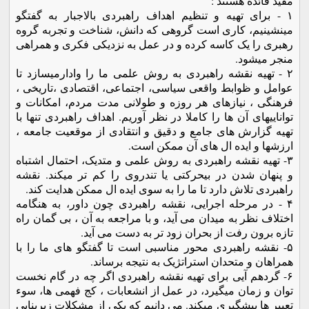
مفيد فائده هستند :
۱ - برای تهيه و تنظيم اهداف راهبردی بالاجبار به گفتگو
مينشينيم، کاری است گروهی که دانش، شناخت و تجربه گروه
رهبری را يک کاسه کرده و در عمل به نزديکی فکری و همراهی
منجر ميشود.
۲ - تهيه نقشه راهبردی به روش علمی ما را وادارميسازد تا
عوامل و ظوابط واقعی سياسی، اجتماعی، اقتصادی ،تاريخی ،
فرهنگی ، نيازهای هر روزه و طولانی مدت مردم، امکانات و
تواناييهای آن ها را کاملا در نظر آوريم. اهداف راهبردی تنها با
تهيه گزارش های جامع و دقيق و انتقادی از موقعيت جامعه ،
ارزشها و ايده ال های آن ممکن است.
۳- تهيه نقشه راهبردی به روش علمی و متديک، احتمال اشتباه
و پنهان شدن در بيحرکتی يا تندروی را کم تر ميکند. نقشه
راهبردی تلاش دارد تا ما را به سوی ايده ال ممکن هدايت کند.
۴ - در مرحله اجرايی، نقشه راهبردی چون داور، به هنگامه
اختلاف نظر به ميدان می آيد، و با مراجعه به آن ، بی گمان راه
تازه برون رفت از بحران زود تر به دست می آيد.
۵- نقشه راهبردی محور مناسبی است تا گفتگو های ما را با
همراهان و متحدان استراتژيک به نتيجه برساند.
۶- گردهم آيی برای تهيه نقشه راهبردی اگر چه در گام نخست
توان و زمان ميگيرد، در عمل از انشعابات ، کج فهمی ها، سوء
تعبير ها پيشگيری ميکند. می دانيم که يکی از مشکلات زيربنايی