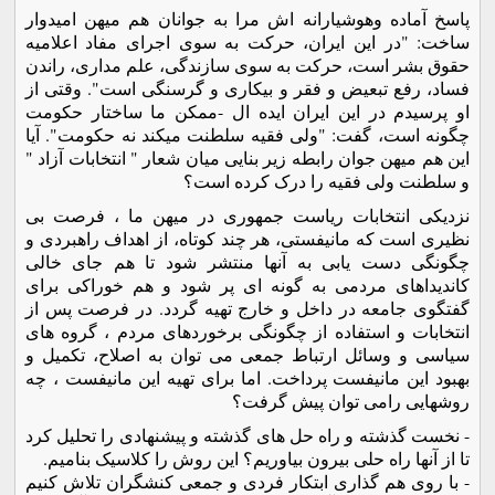
پاسخ آماده وهوشيارانه اش مرا به جوانان هم ميهن اميدوار
ساخت: "در اين ايران، حرکت به سوی اجرای مفاد اعلاميه
حقوق بشر است، حرکت به سوی سازندگی، علم مداری، راندن
فساد، رفع تبعيض و فقر و بيکاری و گرسنگی است". وقتی از
او پرسيدم در اين ايران ايده ال -ممکن ما ساختار حکومت
چگونه است، گفت: "ولی فقيه سلطنت ميکند نه حکومت". آيا
اين هم ميهن جوان رابطه زير بنايی ميان شعار " انتخابات آزاد "
و سلطنت ولی فقيه را درک کرده است؟
نزديکی انتخابات رياست جمهوری در ميهن ما ، فرصت بی
نظيری است که مانيفستی، هر چند کوتاه، از اهداف راهبردی و
چگونگی دست يابی به آنها منتشر شود تا هم جای خالی
کانديداهای مردمی به گونه ای پر شود و هم خوراکی برای
گفتگوی جامعه در داخل و خارج تهيه گردد. در فرصت پس از
انتخابات و استفاده از چگونگی برخوردهای مردم ، گروه های
سياسی و وسائل ارتباط جمعی می توان به اصلاح، تکميل و
بهبود اين مانيفست پرداخت. اما برای تهيه اين مانيفست ، چه
روشهايی رامی توان پيش گرفت؟
- نخست گذشته و راه حل های گذشته و پيشنهادی را تحليل کرد
تا از آنها راه حلی بيرون بياوريم؟ اين روش را کلاسيک بناميم.
- با روی هم گذاری ابتکار فردی و جمعی کنشگران تلاش کنيم