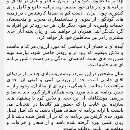
آزاد بر ما گشوده شود و در آنزمان به فکر و تامل در اهداف و
برنامه ها و نياز های خود بيفتيم. تهيه برنامه جامع و کامل برای
کشوری چون ايران ، دست کم به صدها کارشناس ، در زمينه
های گوناگون از سويی و سياستمداران مجرب و متخصصان
خدمات راهبردی از سوی ديگر دارد. هر چه زود تر اين افراد به
گرد يکديگر آيند، همزبان تر خواهند شد. و زبان پخته آنان جای
بيشتری را در بين مخاطبين خود باز خواهد کرد.
آينده ای با فضای آزاد سياسی که مورد آرزوی هر کدام ماست
و تلاش ميکنيم که زود تر و زودتر حاصل شود، نيازمند تهيه
ضرورت های آنست که همان آمادگی و در دست داشتن برنامه
ای همه جانبه است.
مثال مشخص در اين مورد، برنامه پيشنهادی چند تن از نزديکان
آقای خاتمی است. جدا از بررسی کمی و کيفی آن، جدای
موافقت يا مخالفت با همگی يا پاره ای از مفاد آن، وجود و ارايه
چنين برنامه ای بايد مورد توجه همگان قرار گيرد. بايد به نقد و
بررسی موشکافانه آن پرداخت. و تلاش کرد با پيشنهاد های
سازنده اين عادت را که حضور هر کانديدا در انتخابات می
بايست با ارايه برنامه ای شفاف همراه باشد، به يک اصل تبديل
شود. جدی گرفتن هر برنامه ای که در آن تلاش شده باشد تا از
زبان علمی بهره گرفته شده باشد و از شعار و خرافات و
مغلطه تهی باشد، وظيفه ماست.