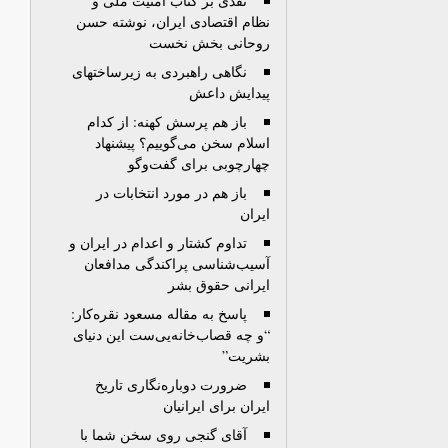
نقدی بر کتاب امنيت ملی و
نظام اقتصادی ايران، نوشته حسن
روحانی بخش نخست
نگاهی راهبردی به زیرساختهای
پیدایش داعش
باز هم پرسش کهنه‌: از کدام
اسلام سخن می‌گوييم؟ پيشنهاد
چهارچوبی برای گفت‌وگو
باز هم در مورد انتخابات در
ايران
تداوم کشتار و اعدام در ایران و
آسیب‌شناسی پراکندگی مدافعان
ایرانی حقوق بشر
پاسخ به مقاله مسعود نقره‌کار:
“و چه قصاب‌خانه‌یی‌ست این دنیای
بشریت”
ضرورت دوباره‌نگاری تاريخ
ايران برای ايرانيان
آقای گنجی روی سخن شما با