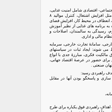
اجتماعی- اقتصادی شامل امنیت غذایی،
خروج سرمایۀ انسانی، مبارزه با فقر و بیکاری مربوط می شوند مثل افزایش اشتغال، کنترل موالید ٨
، انعطاف در محیط کار، افزایش فضای
به برنامه های غذایی از نظیر آموزش
م، رسیدگی به سالمندان، اصلاحات و
ظام مالی و اداری.
خارجی، سامانۀ تجارت خارجی، سرمایه
 می شوند: ایجاد ثبات در سیاستهای
 مالکیت فکری، مبارزۀ جدی با انواع
ق برای حضور در عرصۀ اقتصاد جهانی،
هان صنعتی .
هدف راهبردی رسید:
سازی و پاسخگو بودن آنها در مقابل
انه،
 اهداف راهبردی فوق یکباره برای طرح
صرفاً از جنبۀ نظری مطرح می کند و