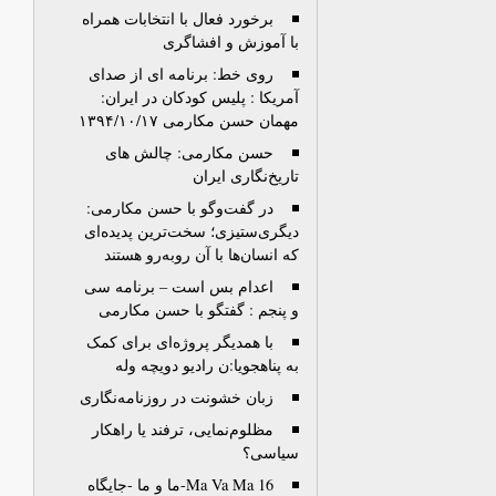
برخورد فعال با انتخابات همراه
با آموزش و افشاگری
روی خط: برنامه ای از صدای
آمریکا : پلیس کودکان در ایران:
مهمان حسن مکارمی ۱۳۹۴/۱۰/۱۷
حسن مکارمی: چالش های
تاریخ‌نگاری ایران
در گفت‌وگو با حسن مکارمی:
دیگری‌ستیزی؛ سخت‌ترین پدیده‌ای
که انسان‌ها با آن روبه‌رو هستند
اعدام بس است – برنامه سی
و پنجم : گفتگو با حسن مکارمی
با همدیگر پروژه‌‌ای برای کمک
به پناهجویا:ن رادیو دویچه وله
زبان خشونت در روزنامه‌نگاری
مظلوم‌نمایی، ترفند یا راهکار
سیاسی؟
Ma Va Ma 16-ما و ما -جایگاه‌