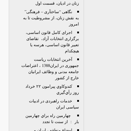
زنان در ادیان، قسمت اول
نگاهی “ساختآری – فرهنگی”
به نقش زنان، از مشروطیت تا به
امروز
اجرای کامل قانون اساسی،
برگزاری انتخابات آزاد، تقاضای
تعبیر قانون اساسی، هرسه یا
هیچکدام
آخرین انتخابات ریاست
جمهوری در ایران1388 ، اعتراضات
جامعه مدنی و وظائف ایرانیان
خارج از کشور
كندوكاوي پيرامون ۲۲ خرداد
روز رأي‌گيري
خدمات راهبردی در ادبیات
سیاسی ایران
چهارمين راه براي چهارمين
بار : از سنت تا تجدد
اوضاع منطقه ، ایران و