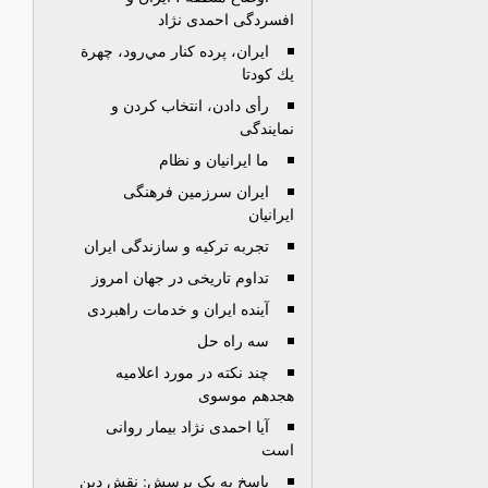
افسردگی احمدی نژاد
ايران، پرده كنار مي‌رود، چهرة
يك كودتا
رأی دادن، انتخاب کردن و
نمایندگی
ما ایرانیان و نظام
ایران سرزمین فرهنگی
ایرانیان
تجربه ترکیه و سازندگی ایران
تداوم تاریخی در جهان امروز
آینده ایران و خدمات راهبردی
سه راه حل
چند نکته در مورد اعلامیه
هجدهم موسوی
آیا احمدی نژاد بیمار روانی
است
پاسخ به يک پرسش: نقش دين