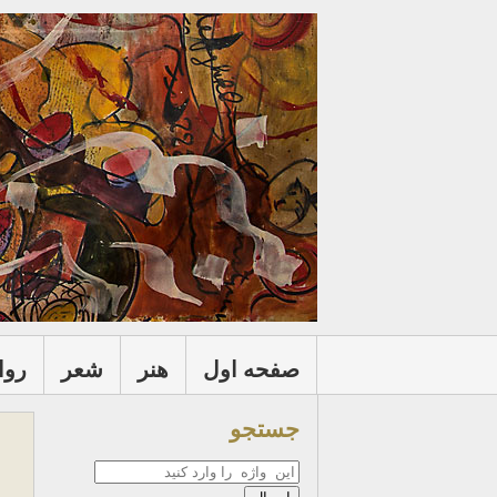
صفحه اول
هنر
شعر
روا
جستجو
جستجو