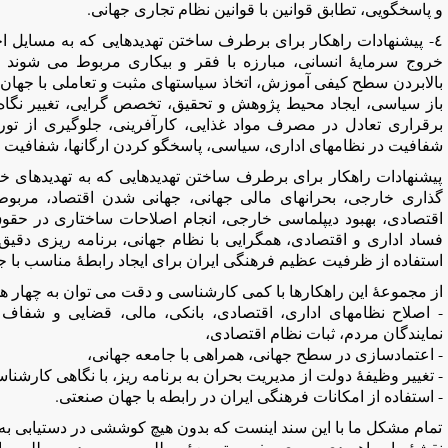
و پاسخگویی، تطابق قوانین با قوانین نظام تجاری جهانی.
٤- پیشنهادات راهکار برای برطرف ساختن تهدیدهایی که به مسایل 
بالابردن سطح کیفی آموزش، اتخاذ سیاستهای مثبت و تعاملی با جهان
باز سیاسی، ایجاد محیط پژوهش و تحقیق، تخصص گرایی، تغییر نگاه 
برقراری تعادل در مصرف مواد غذایی، کارآفرینی، جلوگیری از تور
شفافیت در نظامهای اداری، سیاسی، پاسخگو کردن ارگانها، شفافیت ن
پیشنهادات راهکار برای برطرف ساختن تهدیدهایی که به تهدیدهای 
گذاری خارجی، بحرانهای مالی جهانی، جهانی شدن اقتصاد، مربوط
اقتصادی، بهبود دیپلماسی خارجی، انجام اصلاحات ساختاری در حقوق
فساد اداری و اقتصادی، همگرایی با نظام جهانی، برنامه ریزی دقی
استفاده از ظرفیت عظیم فرهنگی ایران برای ایجاد رابطۀ مناسب با ج
از مجموعۀ این راهکارها با کمی کارشناسی و دقت می توان به چهار 
- اصلاح نظامهای اداری، اقتصادی، بانکی، مالی، قضایی و شفاف 
نمایندگان مردم، ثبات نظام اقتصادی،
- اعتمادسازی در سطح جهانی، همراهی با جامعه جهانی،
- تغییر وظیفۀ دولت از مدیریت بحران به برنامه ریز، با نگاهی کارشناس
- استفاده از امکانات فرهنگی ایران در رابطه با جهان صنعتی.
تمام مشکل ما با این سند اینست که بدون هیچ کوششی در دستیابی به
نقشۀ راه راهبردی بسوی مفهوم توسعۀ مطلوب می رود و مطلب را 