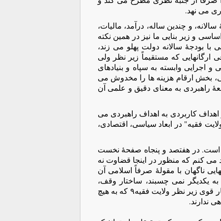
ری می نهد.
الانه، و چندین ساله، درآمد، مالیات،
اسی و زیر بنایی ما نیز در همین نکته
ا بودجۀ سالانه دولت پهلو می زند،
ی ارگانهایی که مستقیماً زیر نظر ولی
 و اجرایی وابسته به سپاه و بنیادهای
لی، بخش ارقام هزینه ها را مخدوش می
عۀ راهبردی به معنای دقیق و علمی آن
ز اهداف کاربردی به اهداف راهبردی می
ایت فقیه" در ابعاد سیاسی، اقتصادی،
ی" است. در هفتصد و پنجاه صفحۀ نخست
د می کنم که منظور در اینجا قضاوت نه
ایی ناگهان با مقولۀ صرفاً اسلامی آن
به یکدیگر نمی چسبند، ساختار وقف،
خمس، زکات، سازمان معممین، سپاه پاسداران و ارگانهای مالی بسیار قوی زیر نظر ولایت فقیه٩ که به هیچ
ی ندارند.