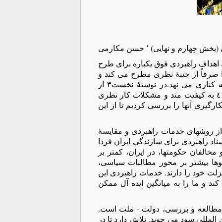
م و نهایی) ٬ حسن مکارمی
 اهداف راهبردی فوق یکباره برای طرح
صرفاً از جنبۀ نظری مطرح می کند و
گویی تمامی تلاش خود در راه گردآوری راهکارهای مرحله ای را به کناری می نهد.در نوشتۀ نخست٣ از
مشکل فهم متن کتاب و زبان استراتژیک آن گفتیم. در دومین بخش ٤ به کیفیت متد و مشکلات کار نظری
رگیری آنها را بررسی کردیم تا از این
ی از روشهای خدمات راهبردی و مقایسۀ
ناد راهبردی برای سازندگی ایران فردا
 مخالفان حکومتها، در ایران، کمتر بر
وها بیشتر بر محور مطالبات سیاسی،
لت خود را دارند. خدمات راهبردی این
 کند و ما را به میانگین ایده آل ممکن
مطالعه و بررسی، دولت - ملت است.
 المللی سود می جوید. تلاش دارد تا در