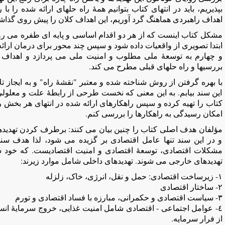
بپذیریم، باید در انتهای کتاب بتوانیم همۀ راه حلهای ارائه شده ر
اهداف راهبردی هماهنگ گرد آوریم، این اهداف کلان را پیش روی گذاشته 
مشکل کتاب اینست که از هر دو اقدام اساسی و پایه ای طفره می رود
ابتدا تصویری از واقعیات داده شود و سپس چند محور برای درمان ارائه
و چهارم به توسعۀ ملی مطلوب و امنیت ملی می پردازد و اهداف را
بررسیها و راه حلهای قبلی مطرح می کند.
با بهره گرفتن از روش شناخته شده و معتبر "نقشۀ راه" و به ایجاز ت
این سند بیابم. به این معنی که نخست طرحی از رابطۀ علت و معلولی
کتاب را تهیه کرده و سپس راهکارهای ارائه شده در انتهای هر بخش را 
امکان رسیدگی به راهکارها را بررسی کنم.
مؤلفان هدف اصلی کتاب را چنین بیان می کنند: برطرف کردن تهدیدها
و در این سند تنها عامل اقتصادی بر گزیده می شود، لذا هدف س
مشکلات اقتصادی، توسعۀ اقتصادی و امنیت اقتصادیست. که خود شا
تهدیدهای خارجی می شوند. تهدیدهای داخلی شامل موارد زیرند:
١- زیرساخت اقتصادی: حمل و نقل، انرژی، خاک، زلزله
٢- ساختار اقتصادی
٣- سیاست اقتصادی و حکمرانی، مبارزه با فساد اقتصادی و تورم
٤- عوامل اجتماعی - اقتصادی شامل امنیت غذایی، خروج سرمایۀ انسا
از فرار سرمایه.