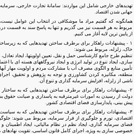
تهدیدهای خارجی شامل این مواردند: سامانۀ تجارت خارجی، سرمایه 
جهانی شدن اقتصاد.
همانگونه که گفتیم مراد ما موشکافی در انتخاب این عوامل نی
مربوط به هر قسمت نیز می گذریم و تنها به پاسخ سند به قسمت درما
از پایین ترین لایه آغاز می کنیم.
١ - پیشنهادات راهکار برای برطرف ساختن تهدیدهایی که به زیرساخ
خاک، زلزله، مربوط می شوند:
تنظیم طرح جامع کارشناسی حمل و نقل، تعیین اولویتها، ایجاد تعادل،
سازی، ایجاد تنوع در تولید انرژی و ایجاد نیروگاههای هسته ای با اع
تأمین منابع و الگوی مصرف آب با مشارکت مردم و اولویت مهار آبهای
منطقه، مکانیزه کردن کشاورزی و توجه به پژوهش و تحقیق، اجرا
ناشی از زلزله، افزایش سرمایه گذاری و تنوع آن.
٢- پیشنهادات راهکار برای برطرف ساختن تهدیدهایی که به ساختار
دولت از رسیدن به امورات غیرمترقبه به پاسداری و صیانت حقوق بش
پیش بینی، پایدارسازی فضای اقتصادی کشور.
٣- پیشنهادات راهکار برای برطرف ساختن تهدیدهایی که به سیاست 
اقتصادی، تورم و جلوگیری از فرار سرمایه، مربوط می شوند: جلو
فضای سرمایه گذاری، ایجاد نظم در نظام مالیاتی، ایجاد اطمینان و 
خصوصی سازی به ویژه، اجرای کامل قانون اساسی، تقویت نهادهای م