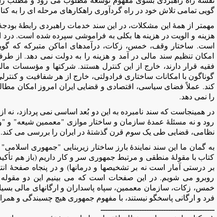
گویی تمامی تلاش خود در راه گردآوری راهکارهای مرحله ای را به کنا
مهمتر از همۀ این مشکلات، در این سند خدمات راهبردی رابطۀ بودجۀ س
هزینه و الویت در هزینه ها بکلی به فراموشی سپرده شده است. درد اس
است. ساختار وقف، خمس، زکات، درآمدهای اماکن متبرکه که گویی ب
امکان تنظیم سند مالی در آمد و هزینه را به دولت نمی دهد. از طرف
فقیه قرار دارند، خارج از این کنترل هستند. شرکتها و مؤسسات مالی
گوناگون با امکانات ساختاری فرادولتی، خارج از هر شفافیت و کنتر
کند. عملاً فضای سیاسی، اقتصادی و قضایی ایران امروز امکان مطال
را نمی دهد.
در همینجاست که سند نامبرده به این دو بُعد اساسی نمی پردازد، نه ا
رود و نه مسئلۀ عمدۀ سازمان و ساختار موازی "معممین شیعه" و "ول
نظامی، قضایی طی یک سوم قرن گذشتۀ در ایران را بررسی می کند.
به گمان ما این سند نمایندۀ بارز ساختار زیربنایی "جمهوری اسلام
کتاب با مقولۀ منطقی و مرتبط جمهوری سر و کار داریم (باز هم تأکی
بر درستی آمار است نه بر تشخیصها و درمانها) و در پنجاه صفحۀ انته
روبرو می شویم. در این صفحات است که می بینیم این دو مقوله 
فرد و ارگانی پاسخگو نیستند، با مفهوم جمهوری هیچ چسبندگی و همراه
ـــــــــــــــــــــــــــــــــــــــــــــــ