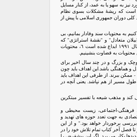
 نیز به سهو یا به عمد، از کنار مسایل
عی است که ریشۀ مشکلات بسوی نظام
د کلی دوران جمهوری اسلامی با پیش از
م به محتویات سند وفادار بمانیم، بی
یلان متعادل" و "نقشۀ استراتژی" که
توسط دو پژوهشگر مدرسۀ تحصیلات تکمیلی مدیریت هاروارد در سال ١٩٩١ ابداع شده است ٦، محتویات
ن محتویات به قضاوت بنشینیم.
چک و بزرگ و در چند سال اخیر برای
دل و هماهنگی باشد.این اهداف باید چون
- ممکن ببرند. از طرفی این اهداف باید
ول مسیر از هم نپاشد. یعنی آنچه در
 کند و مذهب شیعه با تفسیر مبتکرین
ی، فرهنگی-اجتماعی، زیست محیطی و
قتصادی به جهت تعدد حوزه های تهدید و
ررسی برخوردار خواهد بود." و از این
 تا فصل آخر کتاب تمام تلاش خود را در
دیدها بکار می برد. اگر این پیشفرض را