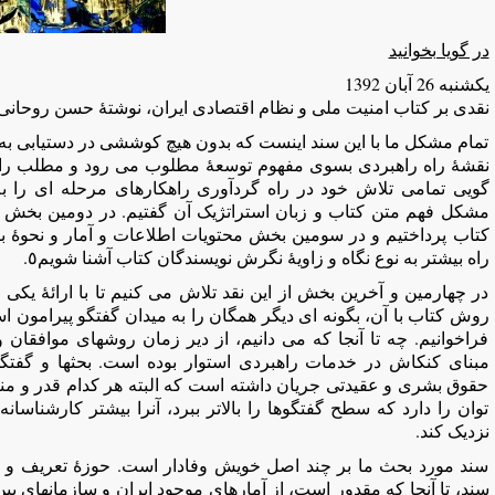
در گویا بخوانید
يكشنبه 26 آبان 1392
نقدی بر کتاب امنيت ملی و نظام اقتصادی ايران، نوشتۀ حسن روحانی (بخش چهار
تمام مشکل ما با این سند اینست که بدون هیچ کوششی در دستیابی به
نقشۀ راه راهبردی بسوی مفهوم توسعۀ مطلوب می رود و مطلب را 
کتاب پرداختیم و در سومین بخش محتویات اطلاعات و آمار و نحوۀ بکا
راه بیشتر به نوع نگاه و زاویۀ نگرش نویسندگان کتاب آشنا شویم٥.
در چهارمین و آخرین بخش از این نقد تلاش می کنیم تا با ارائۀ یک
روش کتاب با آن، بگونه ای دیگر همگان را به میدان گفتگو پیرامون اس
فراخوانیم. چه تا آنجا که می دانیم، از دیر زمان روشهای موافقان و
مبنای کنکاش در خدمات راهبردی استوار بوده است. بحثها و گفتگ
حقوق بشری و عقیدتی جریان داشته است که البته هر کدام قدر و منز
توان را دارد که سطح گفتگوها را بالاتر ببرد، آنرا بیشتر کارشناسانه
نزدیک کند.
سند مورد بحث ما بر چند اصل خویش وفادار است. حوزۀ تعریف و 
سند، تا آنجا که مقدور است، از آمارهای موجود ایران و سازمانهای بین