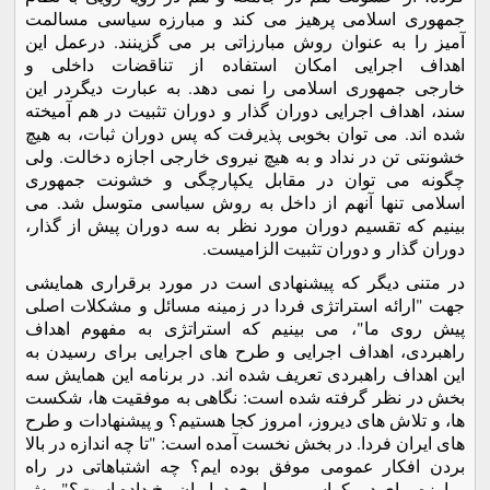
جمهوری اسلامی پرهیز می کند و مبارزه سیاسی مسالمت
آمیز را به عنوان روش مبارزاتی بر می گزینند. درعمل این
اهداف اجرایی امکان استفاده از تناقضات داخلی و
خارجی جمهوری اسلامی را نمی دهد. به عبارت دیگردر این
سند، اهداف اجرایی دوران گذار و دوران تثبیت در هم آمیخته
شده اند. می توان بخوبی پذیرفت که پس دوران ثبات، به هیچ
خشونتی تن در نداد و به هیچ نیروی خارجی اجازه دخالت. ولی
چگونه می توان در مقابل یکپارچگی و خشونت جمهوری
اسلامی تنها آنهم از داخل به روش سیاسی متوسل شد. می
بینیم که تقسیم دوران مورد نظر به سه دوران پیش از گذار،
دوران گذار و دوران تثبیت الزامیست.
در متنی دیگر که پیشنهادی است در مورد برقراری همایشی
جهت "ارائه استراتژی فردا در زمینه مسائل و مشکلات اصلی
پیش روی ما"، می بینیم که استراتژی به مفهوم اهداف
راهبردی، اهداف اجرایی و طرح های اجرایی برای رسیدن به
این اهداف راهبردی تعریف شده اند. در برنامه این همایش سه
بخش در نظر گرفته شده است: نگاهی به موفقیت ها، شکست
ها، و تلاش های دیروز، امروز کجا هستیم؟ و پیشنهادات و طرح
های ایران فردا. در بخش نخست آمده است: "تا چه اندازه در بالا
بردن افکار عمومی موفق بوده ایم؟ چه اشتباهاتی در راه
مبارزه برای دموکراسی و برابری درایران رخ داده است؟" پیش