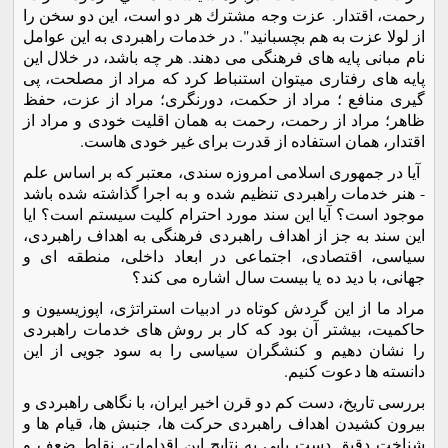
رحمت، اقتدار. عزت وجه مشترك هر دو است، اين دو سخن را
از لولا عزت به هم بچسبانيد". در خدمات راهبردی به این عوامل
نام مبانی پایه های فرهنگی می دهند. هر چه باشد، در خلال این
پایه های رفتاری میتوان استنباط کرد که مراد از مصلحت، پی
گیری منافع ؛ مراد از حکمت، دورنگری؛ مراد از عزت، حفظ
ظاهر؛ مراد از رحمت، رحمت به همان اقلیت خودی و مراد از
اقتدار، همان استفاده از قدرت برای غیر خودی هاست.
آیا در جمهوری اسلامی امروزه سندی، معتبر که بر اساس علم
- هنر خدمات راهبردی تنظیم شده و به اجرا گذاشته شده باشد
موجود است؟ آیا این سند مورد احترام کلیت سیستم است؟ ایا
این سند به جز از اهداف راهبردی فرهنگی به اهداف راهبردی،
سیاسی، اقتصادی، اجتماعی در ابعاد داخلی، منطقه ای و
جهانی، با دید ده یا بیست سال اشاره می کند؟
مراد ما از این گردش کوتاه در ادبیات استراتژی، اپوزیسیون و
حاکمیت، بیشتر آن بود که کار بر روش های خدمات راهبردی
را نشان دهیم و کنشگران سیاسی را به سود جویی از این
دانسته ها دعوت کنیم.
بررسی تاریخ، دست کم دو قرن اخیر ایران، با نگاهی راهبردی و
بیرون کشیدن اهداف راهبردی حرکت ها، جنبش ها، قیام ها و
شناخت دقیق دست یابی به نتایج این اقدامات، نقاط ضعف و