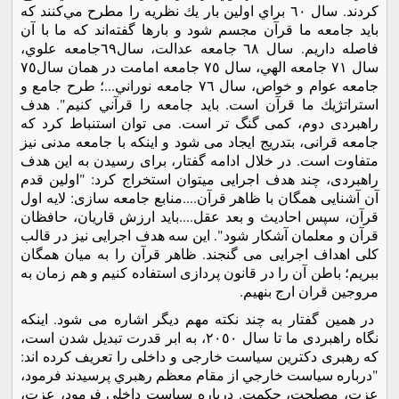
كردند. سال ٦٠ براي اولين بار يك نظريه را مطرح مي‌كنند كه
بايد جامعه ما قرآن مجسم شود و بارها گفته‌اند كه ما با آن
فاصله داريم. سال ٦٨ جامعه عدالت، سال٦٩جامعه علوي،
سال ٧١ جامعه الهي، سال ٧٥ جامعه امامت در همان سال٧٥
جامعه عوام و خواص، سال ٧٦ جامعه نوراني...؛ طرح جامع و
استراتژيك ما قرآن است. بايد جامعه را قرآني كنيم". هدف
راهبردی دوم، کمی گنگ تر است. می توان استنباط کرد که
جامعه قرانی، بتدریج ایجاد می شود و اینکه با جامعه مدنی نیز
متفاوت است. در خلال ادامه گفتار، برای رسیدن به این هدف
راهبردی، چند هدف اجرایی میتوان استخراج کرد: "اولين قدم
آن آشنايى همگان با ظاهر قرآن....منابع جامعه سازی: لایه اول
قرآن، سپس احادیث و بعد عقل....باید ارزش قاريان، حافظان
قرآن و معلمان آشكار شود". این سه هدف اجرایی نیز در قالب
کلی اهداف اجرایی می گنجند. ظاهر قرآن را به میان همگان
ببریم؛ باطن آن را در قانون پردازی استفاده کنیم و هم زمان به
مروجین قران ارج بنهیم.
در همین گفتار به چند نکته مهم دیگر اشاره می شود. اینکه
نگاه راهبردی ما تا سال ٢٠٥٠، به ابر قدرت تبدیل شدن است،
که رهبری دکترین سیاست خارجی و داخلی را تعریف کرده اند:
"درباره سياست خارجي از مقام معظم رهبري پرسيدند فرمود،
عزت، مصلحت، حكمت. درباره سياست داخلي فرمود، عزت،