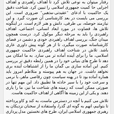
رفتار میتوان به نوعی تلاش کرد تا اهداف راهبردی و اهداف
اجرایی حا کمیت جمهوری اسلامی را تبیین کرد. شناخت دقیق
یک حاکمیت با ادعای "عقیدتی-مذهبی" ضروری است. این
بررسی می بایست در بعد کارشناسی آن صورت گیرد. و این
نیازمند حوصله، بی طرفی، دانش و هنر لازم است. در اینگونه
تلاش ها، قضاوت در مورد ابعاد انسانی، اجتماعی، اهداف
راهبردی را باید به مرحله دیگر موکول کرد. درست همچون
میدان جنگ، بررسی اهداف راهبردی خودی و دشمن در فضای
کارشناسانه صورت میگیرد، تا از هر گونه پیش داوری عاری
باشد. تلاش در شناخت اهداف راهبردی حاکمیت جمهوری
اسلامی، ما را برای آینده آماده تر می سازد. به ما امکان می
دهد تا طرح های بنیانی خود را در همین رابطه دقیق تر بررسی
کنیم. این آماده سازی بی گمان ما را از اشتباهات آینده بری
نخواهد داشت. در جهان به هم پیوسته و متلاطم امروز باید
هماره آماده بود تا در پهنه سیاست چون رقاصی ماهر، با نرمی
و سرعت خود را با سیر حادثه ها تطبیق داد. این مهم تنها در
صورتی ممکن است که زمینه های شناخت ما نیز، ما را یاری
دهند. و یکی از این زمینه ها آگاهی از اهداف حاکمیت هاست.
تلاش می کنیم با آنچه در دسترس ماست، به کند و کاو پرداخته
تا بتوانیم، انهم به گونه ای گذرا، واستفاده از سخنان نزدیکان به
رهبری جمهوری اسلامی ایران، طرح های نخستین مدل پردازی