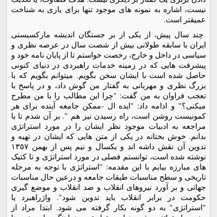
نیست، اشاره به نمونه های موجود تنها برای یاری به شناخت
عمیقتر است.
چند سال پیش، از یکی از بر جستگان اندیشه مارکسیستی
ایران با سابقه طولانی بیش از شصت سال در عرصه نظری و
سیاسی در داخل و خارج، رخصت خواستم تا از پایان نامه خود و
پیشرفت هایی که در زمینه خدمات راهبردی در دنیای کنونی
حاصل شده است با ایشان سخن بگویم. میتوانم بگویم که با
بزرگ نظری و مهربانی به گفتار من گوش داد، و در پاسخ با
تعجب فراوان به من گفت: "چرا این مطالب را با من مطرح
میکنی؟" و ادامه داد: "ایده ال -ممکن جامعه آینده برای هر
کمونیست روشن است، راه رسیدن نیز هم ". بر آن شدم تا با
مراجعه به ادبیات موجود نظر ایشان را در مورد استراتژی
بدانم. خوش بختانه در یکی از متن هایی که ایشان در تهیه و
تدوین آن نقش داشه اند و یکسال و نیم پس از بهمن ١٣٥٧
نوشته شده است، توانستم فصلی در مورد استراتژی و تا کتیک
های مبارزه بیابم با این مقدمه: "استراتژی با توجه به مرحله
تاریخی و سطح مناسبات طبقات جامعه و درعین حال مناسبات
جهانی و بر آورد نیروهای انقلاب و ضد انقلاب و موضع گیری
حکومت در برابر انقلاب باید تدوین شود". واژراهبرد یا
"استراتژی" به دو گونه بکار گرفته می شود. ابتدا مراد از