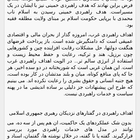
فرض براین نهادند که هدف راهبردی خمینی نیز با ایشان در یک
مسیراست. هدف راهبردی خمینی رسیدن به اسلام ناب
محمدی با برپایی حکومت اسلام بر مبنای ولایت مطلقه فقیه
بود.
اهداف راهبردی غرب، امروزه گذار از بحران مالی و اقتصادی
عمیقی است که دامنگیرش شده است. باز پرداخت قرضهای
هنگفت دولتها، حل مشکلات رقابت افزاینده چین و کشورهایی
چون برزیل، هند و ترکیه، رعایت و حفظ محیط زیست و
استفاده از انرژی سالم تر... در الویت اهداف راهبردی غرب
است. این همان غربی است که شوربختانه در دو سده اخیر، هر
جا که پای منافع کوتاه، میان و بلند مدتشان در کار بوده است،
هیچ جنبه انسانی و حقوق بشری را رعایت نکرده اند. می بینیم
که طرح این پیشنهادات جز دلیلی بر ساده اندیشی ما در پهنه
سیاست و خدمات راهبردی نیست.
اهداف راهبردی در گفتارهای نزدیکان رهبری جمهوری اسلامی
بدون شک عملکردهای یک حاکمیت، ان هم پس از سه ده، می
توانند در مدل های خدمات راهبردی مورد بررسی
قرارگیرند. گفته یا نا گفته، در خلال نوشته ها، گفتمان، اسناد و