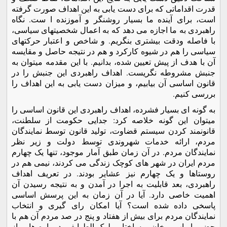
قدرت اقداماتی که برای دست یابی به این اهداف صورت گرفته
است، برای آینده ما بسیار روشنگر و آموزنده ا ست. نگاه
راهبردی به ما اجازه می دهد که به اعمال شخصیتهای سیاسی،
با فاصله ودقت بیشتری بنگریم. و شاخص و اعتبار حرکتهای
سیاسی را هم در شیوه کارکرد و هم در نتیجه حاصل و مقایسه
آن با هدف از پیش تعیین شده، بدانیم. با این مقدمه میتوان به
جنبش مشروطه نگریست. اهداف راهبردی این جنبش را در
قانون اساسی آن بیابیم، و میزان دست یابی به این اهداف را
بررسی کنیم.
به گونه ای بسیار فشرده، اهداف راهبردی این قانون اساسی را
میتوان این گونه خلاصه کرد: جدایی حکومت از سلطنت،
قانونمند کردن سیستم قضاوت، تولید قانون توسط نمایندگان
مردم، ارائه خدمات شهروندی توسط دولت و زیر نظر
نمایندگان مردم. در آن زمان طبق آمار موجود، تنها یک چهارم
مردم ایران در شهر های کوچک زندگی می کردند، نیمی هم در
روستاها و یک چهارم نیز عشایر بودند. در تعریف اهداف
راهبردی، بعد قابلیت به اجرا در آمدن و به نتیجه رسیدن آن
اهمیت خاصی دارد. آیا در آن زمان به این پرسش اساسی
پاسخی داده شده است؟ آیا امکان رای گیری و انتخاب
نمایندگان مردم برای بیش از هفتاد و پنج در صد مردم آن هم با
حضور ارباب و خان و ساختار ملوک الطوایفی در پاره هایی از