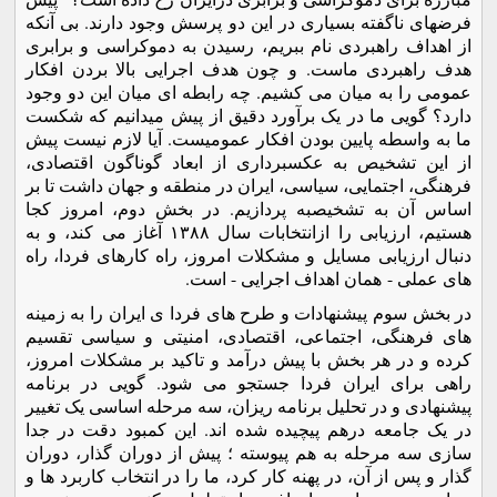
فرضهای ناگفته بسیاری در این دو پرسش وجود دارند. بی آنکه
از اهداف راهبردی نام ببریم، رسیدن به دموکراسی و برابری
هدف راهبردی ماست. و چون هدف اجرایی بالا بردن افکار
عمومی را به میان می کشیم. چه رابطه ای میان این دو وجود
دارد؟ گویی ما در یک برآورد دقیق از پیش میدانیم که شکست
ما به واسطه پایین بودن افکار عمومیست. آیا لازم نیست پیش
از این تشخیص به عکسبرداری از ابعاد گوناگون اقتصادی،
فرهنگی، اجتمایی، سیاسی، ایران در منطقه و جهان داشت تا بر
اساس آن به تشخیصبه پردازیم. در بخش دوم، امروز کجا
هستیم، ارزیابی را ازانتخابات سال ١٣٨٨ آغاز می کند، و به
دنبال ارزیابی مسایل و مشکلات امروز، راه کارهای فردا، راه
های عملی - همان اهداف اجرایی - است.
در بخش سوم پیشنهادات و طرح های فردا ی ایران را به زمینه
های فرهنگی، اجتماعی، اقتصادی، امنیتی و سیاسی تقسیم
کرده و در هر بخش با پیش درآمد و تاکید بر مشکلات امروز،
راهی برای ایران فردا جستجو می شود. گویی در برنامه
پیشنهادی و در تحلیل برنامه ریزان، سه مرحله اساسی یک تغییر
در یک جامعه درهم پیچیده شده اند. این کمبود دقت در جدا
سازی سه مرحله به هم پیوسته ؛ پیش از دوران گذار، دوران
گذار و پس از آن، در پهنه کار کرد، ما را در انتخاب کاربرد ها و