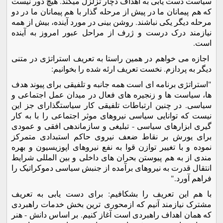
سیاست دست یابی به اهداف دچار تزلزل میکند. هیچ دور نیست
که هم پیمانان ما در پیش از مرحله گذار با هم پیمانان ما در دو
مرحله دیگر یکی نباشند. روشن بینی در مورد آینده، بیش از همه
نیازمند درک درست و ژرف از مراحل عبور امروز به آینده
است.
اجازه می خواهم در همین راستا به تعریف استراتژی در متنی
دیگر به پردازم. نخست تعریف ارئه شده را بخوانیم:
"استراتژی برنامه ای است همه جانبه و تلفیقی برای پیوند هدف
ها، سیاست ها و زنجیره های فعال در میدان عمل اجتماعی و
سیاسی. در چنین ارتباطات تلفیقی کار سیاستگذارای جز این
نیست که توانایی سیاسی نیروهای موثر اجتماعی را با به کار
گیری ابزارهای سیاسی - تبلیغی و سازماندهی افقی و عمودی
برای یورش بر نقاط ضعف نیروی حاکم استبدادی متمرکز
نموده و با تغییر توازن قوا به نفع نیروهای اپوزیسیون و بهره
مندی از به هم پیوستن بحران های داخلی و بین المللی شرایط
انتقال قدرت به نیروهای برآمده از جنبش سیاسی دموکراتیک را
فراهم آورد."
با هم این تعریف را بشکافیم: برای دست یابی به تعریف
مشترک نیازمند آنیم که ازمحوری ترین بخش خدمات راهبردی
که همان اهداف راهبردی است آغاز کنیم. بر اساس دانش - هنر