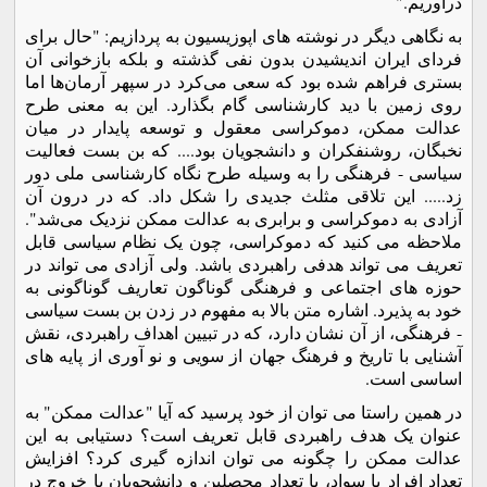
درآوریم."
به نگاهی دیگر در نوشته های اپوزیسیون به پردازیم: "حال برای
فردای ایران اندیشیدن بدون نفی گذشته و بلکه بازخوانی آن
بستری فراهم شده بود که سعی می‌کرد در سپهر آرمان‌ها اما
روی زمین با دید کارشناسی گام بگذارد. این به معنی طرح
عدالت ممکن، دموکراسی معقول و توسعه پایدار در میان
نخبگان، روشنفکران و دانشجویان بود.... که بن بست فعالیت
سیاسی - فرهنگی را به وسیله طرح نگاه کارشناسی ملی دور
زد..... این تلاقی مثلث جدیدی را شکل داد. که در درون آن
آزادی به دموکراسی و برابری به عدالت ممکن نزدیک می‌شد".
ملاحظه می کنید که دموکراسی، چون یک نظام سیاسی قابل
تعریف می تواند هدفی راهبردی باشد. ولی آزادی می تواند در
حوزه های اجتماعی و فرهنگی گوناگون تعاریف گوناگونی به
خود به پذیرد. اشاره متن بالا به مفهوم در زدن بن بست سیاسی
- فرهنگی، از آن نشان دارد، که در تبیین اهداف راهبردی، نقش
آشنایی با تاریخ و فرهنگ جهان از سویی و نو آوری از پایه های
اساسی است.
در همین راستا می توان از خود پرسید که آیا "عدالت ممکن" به
عنوان یک هدف راهبردی قابل تعریف است؟ دستیابی به این
عدالت ممکن را چگونه می توان اندازه گیری کرد؟ افزایش
تعداد افراد با سواد، یا تعداد محصلین و دانشجویان یا خروج در