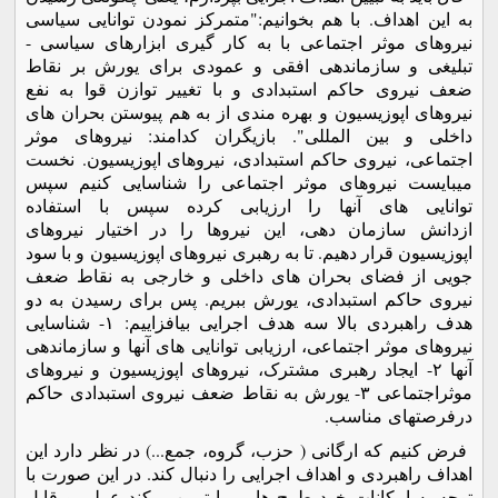
به این اهداف. با هم بخوانیم:"متمرکز نمودن توانایی سیاسی
نیروهای موثر اجتماعی با به کار گیری ابزارهای سیاسی -
تبلیغی و سازماندهی افقی و عمودی برای یورش بر نقاط
ضعف نیروی حاکم استبدادی و با تغییر توازن قوا به نفع
نیروهای اپوزیسیون و بهره مندی از به هم پیوستن بحران های
داخلی و بین المللی". بازیگران کدامند: نیروهای موثر
اجتماعی، نیروی حاکم استبدادی، نیروهای اپوزیسیون. نخست
میبایست نیروهای موثر اجتماعی را شناسایی کنیم سپس
توانایی های آنها را ارزیابی کرده سپس با استفاده
ازدانش سازمان دهی، این نیروها را در اختیار نیروهای
اپوزیسیون قرار دهیم. تا به رهبری نیروهای اپوزیسیون و با سود
جویی از فضای بحران های داخلی و خارجی به نقاط ضعف
نیروی حاکم استبدادی، یورش ببریم. پس برای رسیدن به دو
هدف راهبردی بالا سه هدف اجرایی بیافزاییم: ١- شناسایی
نیروهای موثر اجتماعی، ارزیابی توانایی های آنها و سازماندهی
آنها ٢- ایجاد رهبری مشترک، نیروهای اپوزیسیون و نیروهای
موثراجتماعی ٣- یورش به نقاط ضعف نیروی استبدادی حاکم
درفرصتهای مناسب.
فرض کنیم که ارگانی ( حزب، گروه، جمع...) در نظر دارد این
اهداف راهبردی و اهداف اجرایی را دنبال کند. در این صورت با
توجه به امکانات خود طرح هایی را تببین میکند عملی و قابل