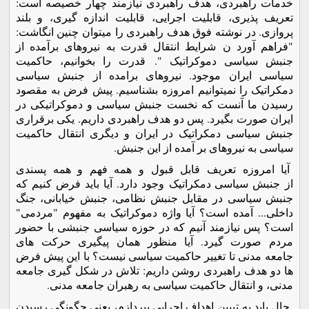
خدمات راهبردی، هدف راهبردی نیازمند چهار خصیصه است:
تعریف پذیری، قابلیت اجرایی، قابلیت اندازه گیری، و بلند
پروازی. در نوشته فوق هدف راهبردی را میتوان چنین انگاشت:
"فراهم آورد ن شرایط انتقال قدرت به نیروهای برآمده از
جنبش سیاسی دموکراتیک ". قدرت را بخوانیم، حاکمیت
سیاسی ایران موجود. نیروهای برامده از جنبش سیاسی
دمکراتیک را نمیتوانیم امروزه بشناسیم. پیش فرض به مقصود
رسیدن ما آنست که نخست جنبش سیاسی و دموکراتیکی در
ایران صورت بگیرد. پس دو هدف راهبردی داریم. یکی برقراری
جنبش سیاسی دمکراتیک در ایران و دیگری انتقال حاکمیت
سیاسی به نیروهای بر آمده از این جنبش.
آیا امروزه تعریف قابل قبول و همه فهم و همه پسندی
از جنبش سیاسی دمکراتیک وجود دارد. آیا باید فرض کنیم که
جنبش سیاسی در مقابل جنبش نظامی، جنبش خیابانی، جنگ
داخلی... آمده است؟ آیا واژه دموکراتیک به مفهوم "مردمی"
است؟ پس نیازمند آنیم که در حوزه سیاسی جنبشی با حضور
مردم صورت گیرد. آیا منظور همان پیگیری حرکت های
جامعه مدنی تا تغییر حاکمیت سیاسی نیست؟ با این پیش فرض
ها دو هدف راهبردی روشن داریم: تلاش در شکل گیری جامعه
مدنی، و انتقال حاکمیت سیاسی به رهبران جامعه مدنی.
حال باید به تبیین اهداف اجرایی بپردازم، یعنی چگونگی رسیدن