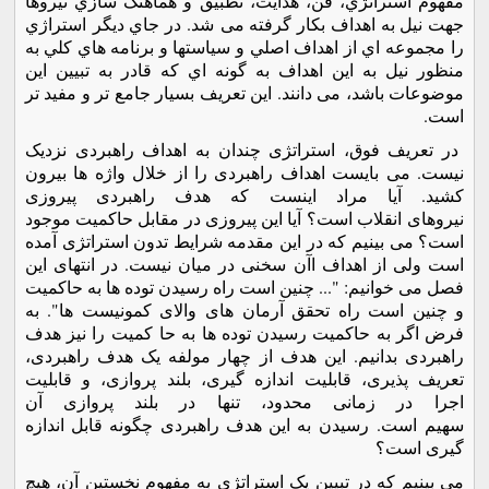
مفهوم استراتژي، فن، هدايت، تطبيق و هماهنگ‌ سازي نيروها
جهت نيل به اهداف بكار گرفته می شد. در جاي ديگر استراژي
را مجموعه اي از اهداف اصلي و سياستها و برنامه هاي كلي به
منظور نيل به اين اهداف به گونه اي كه قادر به تبيين اين
موضوعات باشد، می دانند. این تعریف بسیار جامع تر و مفید تر
است.
در تعریف فوق، استراتژی چندان به اهداف راهبردی نزدیک
نیست. می بایست اهداف راهبردی را از خلال واژه ها بیرون
کشید. آیا مراد اینست که هدف راهبردی پیروزی
نیروهای انقلاب است؟ آیا این پیروزی در مقابل حاکمیت موجود
است؟ می بینیم که در این مقدمه شرایط تدون استراتژی آمده
است ولی از اهداف اآن سخنی در میان نیست. در انتهای این
فصل می خوانیم: "... چنین است راه رسیدن توده ها به حاکمیت
و چنین است راه تحقق آرمان های والای کمونیست ها". به
فرض اگر به حاکمیت رسیدن توده ها به حا کمیت را نیز هدف
راهبردی بدانیم. این هدف از چهار مولفه یک هدف راهبردی،
تعریف پذیری، قابلیت اندازه گیری، بلند پروازی، و قابلیت
اجرا در زمانی محدود، تنها در بلند پروازی آن
سهیم است. رسیدن به این هدف راهبردی چگونه قابل اندازه
گیری است؟
می بینیم که در تبیین یک استراتژی به مفهوم نخستین آن، هیچ