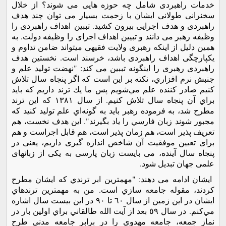
خدمات راهبردی شامل چه حوزه هایی می شوند؟ از خلال
سخنرانی طولانی ایشان با زحمت بسیار می توان چند هدف
راهبردی و هدف اجرایی بیرون کشید. تببین اهداف راهبردی را
وظیفه رهبر می دانند و تبیین اهداف اجرای را وظیفه دولت. به
همین دلیل از اینکه رهبری ولایت فقیهی میتواند ضامن تداوم و
یکپارچگی اهداف راهبردی باشد، خرسند است. نخستین هدف
راهبردی رهبری را اینگونه تببین می کند: "نهضت توليد علم و
جنبش نرم افزاري، نكته بر اين است كه اگر پنجاه سال تلاش
كنيم صادر كننده علم مي‌شويم پس ما يك ترند داريم كه بايد
براي آن پنجاه سال تلاش كنيم. از سال ١٣٨١ كه اين ترند
مطرح شد، به فرموده رهبر بايد به گونه‌اي علم توليد كنيد كه
مجبور شوند زبان فارسي را ياد بگيرند". این هدف نخست، هم
تعریف پذیر است، هم زمان پذیر است، هم قابل اجراست و هم
برای تعیین موفقیت آن شاخص اندازه گیری داریم، یعنی در
پنجاه سال آینده، می بایست زبان پارسی به یکی از زبانهای
علمی جهان تبدیل شود.
ایشان ادامه می دهند: "مهمترين ابر ترندي كه ايشان مطرح
كردند، مقوله جامعه سازي است. من به مهمترين ترندهاي
ايشان در اين زمين از سال ٦٠ تا ٩٠ در اين بيست سال اشاره
مي‌كنم. در سال ٥٩ بعد از آيت الله طالقاني براي اولين بار در
نماز جمعه، جامعه مهدوي را در برابر جامعه مدني طرح