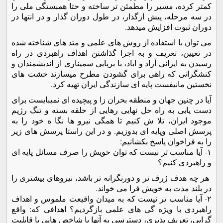
کمتر کرده، مسیر را مطمئن تر ساخته و حتا همبستگی ملی را
در سه مرحله، پیش ازگذار، در طول دوران گذار و در انتها در
دوران ثبوت افزایش میدهد.
می توان با استفاده از روش های علمی و متد های شناخته شده
در تعیین، تعریف و به اجرا گذاشتن اهداف راهبردی در راه
رسیدن به ایرانی آزاد و اباد، با برپایی سمیناری از اندیشمندان و
کنشگرانی که راهی برای گشودن مطرح میسازند خشت های
نخستین مانیفست پایه ای سازندگی ایران تهیه کرد.
آیا در چنین جهان و منطقه بحران زا و پیچیده ای نمیبایست برای
دست یابی به راه حل نهایی رهایی از حلقه بسته و تنگ رژیم
موجود ایران، تلا ش کنیم تا همگی نیرو ها نگا ه خود را به
پرسش اصلی وپایه ای بدوزیم. و در این راستا پرسش های زیر
را به فراخوان پاسخ بکشانیم:
۱- آیا مناسب تر نیست که توان خویش را صرف مسائل پایه ای
و راهبردی کنیم؟
هر چه هدف ژرف تر و دورنگرانه تر باشد، نیروهای بیشتری را
در بلند مدت به خویش فرا می خواند.
۲- آیا مناسب تر نیست که به میدان واقیعت ملموس و اهداف
راهبردی با ویژه گی های علمی بازگردیم؟ اهدافی که: واقع
گرایی، تعریف پذیری، دسترسی به آنها با شاخص هایی با قابلیت