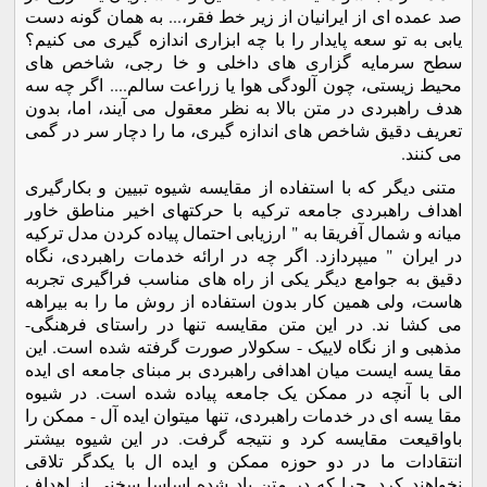
صد عمده ای از ایرانیان از زیر خط فقر،... به همان گونه دست
یابی به تو سعه پایدار را با چه ابزاری اندازه گیری می کنیم؟
سطح سرمایه گزاری های داخلی و خا رجی، شاخص های
محیط زیستی، چون آلودگی هوا یا زراعت سالم.... اگر چه سه
هدف راهبردی در متن بالا به نظر معقول می آیند، اما، بدون
تعریف دقیق شاخص های اندازه گیری، ما را دچار سر در گمی
می کنند.
متنی دیگر که با استفاده از مقایسه شیوه تبیین و بکارگیری
اهداف راهبردی جامعه ترکیه با حرکتهای اخیر مناطق خاور
میانه و شمال آفریقا به " ارزیابی احتمال پیاده کردن مدل ترکیه
در ایران " میپردازد. اگر چه در ارائه خدمات راهبردی، نگاه
دقیق به جوامع دیگر یکی از راه های مناسب فراگیری تجربه
هاست، ولی همین کار بدون استفاده از روش ما را به بیراهه
می کشا ند. در این متن مقایسه تنها در راستای فرهنگی-
مذهبی و از نگاه لاییک - سکولار صورت گرفته شده است. این
مقا یسه ایست میان اهدافی راهبردی بر مبنای جامعه ای ایده
الی با آنچه در ممکن یک جامعه پیاده شده است. در شیوه
مقا یسه ای در خدمات راهبردی، تنها میتوان ایده آل - ممکن را
باواقیعت مقایسه کرد و نتیجه گرفت. در این شیوه بیشتر
انتقادات ما در دو حوزه ممکن و ایده ال با یکدگر تلاقی
نخواهند کرد. چرا که در متن یاد شده اساسا سخنی از اهداف