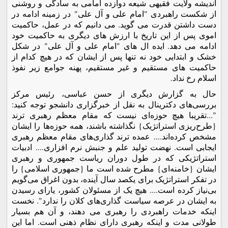
اندیشه ولایت فقیهی شیعه دوازده امامی به سادگی و روشنی
از شکست راهبردی "امام علی و آل علی" در زمینه ادامه در
دست داشتن قدرت می گوید. می دانیم که در عمل، حاکمیت
اموی پس از این تاریخ با ارزش های دیگری به حاکمیت خود
ادامه می دهد. ایده ال های "امام علی و آل علی" در شکل
خشک و ابتدایی خود نه تنها پس از ایشان که در هیچ کدام از
حاکمیت های مستقیم و غیر مستقیم، پهنه جوامع زیر نفوذ
اسلام رخ نداد.
حال به گزارش دیگری از حسن عباسی، رئیس مرکز
بررسی‌های دکترینال به نقل از خبرگزاری دانشجو توجه کنید:
"...تقریبا هیچ حوزه‌ای نیست که مقام معظم رهبری ترند
{طرح‌ریزی استراتژیک} نگذاشته باشند، همه حوزه‌ها را ایشان
مشخص کرده‌اند.... عمده ترند گذاری‌های مقام معظم رهبری
ایجابی است. نهضت تولید علم و جنبش نرم افزاری.... ادبیات
استراتژیکی که در طول دوران ریاست جمهوری و رهبری
ایشان {خامنه‌ای} مطرح شده است ما {جمهوری اسلامی} را
در تفکر استراتژیک برای یکصد سال آینده، بدون اغراق می‌گویم
بی‌نیاز کرده است.... هیچ یک از مسئولان کشور، یارای رسیدن
به ایشان در عرصه سیاست گذاری‌های کلان را ندارد". نخست
اینکه خدمات راهبردی را رهبری می دهند، و آن هم بسیار
طولانی مدت و اینکه رهبری دارای نظام ذهنی است. اما این