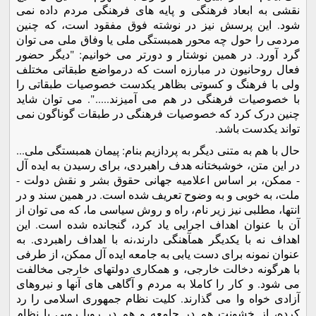
نقشی به ابعاد فرهنگی و پایه های فرهنگی مردم داده نمی
شود. این پرسش نیز در نوشته فوق مفقود است، که چنین
مردمی را حول چه محور همبستگی ملی یا وفاق ملی می توان
گرد آورد. در همین نوشتار و دورتر می خوانیم: "دیگر حضور
فعال روحانیون در مبارزه است که درمواضع طبقاتی مختلف
ولی با فرهنگ و کسوتی بظاهر یکدست خصوصیات طبقاتی را
با خصوصیات فرهنگی در هم می آمیزند.....". می توان شاید
چنین درک کرد که خصوصیات فرهنگی در طبقات گوناگون نمی
تواند یکدست باشد.
حال با هم به متنی دیگر به پردازیم بنام: پیمان همبستگی ملی...
در این متن، خوشبختانه هدف راهبردی، برای رسیدن به ایده آل
- ممکن، بر اساس اعلامیه جهانی حقوق بشر و نقش دولت -
ملت، به خوبی و به وضوح تعریف شده است. در همین سند و در
انتها، مطلبی نیز زیر نام، راه و روش سیاسی ما، که می توان از
آن با عنوان اهداف اجرایی یاد کرد، گنجانده شده است. این
اهداف نه با یکدیگر همآهنگی دارند،نه با اهداف راهبردی. به
عنوان نمونه برای دست یابی به جامعه ایده آل ممکن، از طرفی
با هرگونه دخالت خارجی، و همکاری دولتهای خارجی مخالفت
می شود. و کار را کاملا به مردم و آگاهی های آنها و نیروهای
آزادی خواه وا می گذارند. کلیت نظام جمهوری اسلامی را رد
کرده، از خشونت هم در جامعه و هم در رویا رویی با نظام