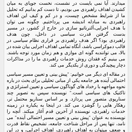
میدارند. آیا نمی بایست در نشست، نخست جویای به میان
کشیدن اهداف راهبردی می بودیم، تا دست کم بدانیم که تحلیل
ما از شرایط مشخص چیست، و در کم و کیف این اهداف
راهبردی به مبادله اندیشه می پرداختیم. چگونه می توان
با هدف اجرایی،آلترناتیو سازی در خارج از کشور، در مسیر
بدست گرفتن قدرت سیاسی در داخل، چون هدف
راهبردی بود؟ اگر هدف راهبردی بر قراری نظام سیاسی در
قالب دموکراسی باشد، آنگاه تمامی اهداف اجرایی بیان شده در
بالا، می توانندبه گونه ای موازی و هم زمان مورد توجه باشند.
می بینیم که فقدان روش خدمات راهبردی ما را در مذاکرات
دچار پیچیدگی و دوری از یکدیگر می کند.
در مقاله ای دیگر می خوانیم: "پیش بینی و تعیین مسیر سیاسی
احتمالی آینده هر جامعه یکی از مبانی تحلیلی برای بحث در باره
نحوه مواجهه با رخداد های گوناگون سیاسی و تعیین استراتژی و
تاکتیک های سیاسی است." نویسنده سپس به تصویر چند
سناریوی متصور می پردازد. و بر اساس سناریو محتمل تر،
رهکار هایی را گوشزد می کند. در اینجا به یکباره در زمینه
خدمات راهبردی، نویسنده از آخرین قدم آغاز میکند. آنچه را
نویسنده به عنوان "پیش بینی و تعیین مسیر احتمالی آینده" می
نامد، تنها پس از مراحل شناخت جامعه، تشخیص نقاط قدرت
و ضعف میتوان به اهداف راهبردی، اهداف اجرایی، و در این