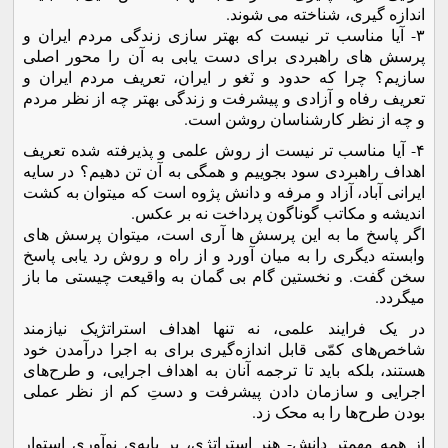
اندازه گیری، شناخته می شوند.
۳- آیا مناسب تر نیست که بهتر سازی زندگی مردم ایران و
پرسش های راهبردی برای دست یابی به آن را محور اصلی
سازیم؟ چرا که حدود و ٽغو ر ایران، تعریف مردم ایران و
تعریف رفاه و آزادی و پیشرفت و زندگی بهتر چه از نظر مردم
و چه از نظر کارشناسان روشن است.
۴- آیا مناسب تر نیست از روش علمی و پذیرفته شده تعریف
اهداف راهبردی سود بجوییم و همگی به آن تن دهیم؟ در سایه
ایرانی آباد، آزاد و مرفه و دانش پژوه است که میتوان به کشت
اندیشه و مکاتب گوناگون پرداخت نه بر عکس.
اگر پاسخ ما به این پرسش ها آری است، میتوان پرسش های
وابسته دیگری را به میان آورد و از راه و روش رد یابی پاسخ
سخن گفت. و نخستین گام بی گمان به واقیعت چیستی ما باز
میگردد.
در یک فرایند علمی، نه تنها اهداف استراتژیک نیازمند
شاخص‌های کمّی قابل اندازه‌گیری برای به اجرا درآمدن خود
هستند، بلکه باید تا ترجمه آنان به اهداف اجرایی، و طرح‌های
اجرایی و سازمان دادن پیشرفت و دستِ کم از نظر عملی
بودن طرح‌ها را به محک زد.
از همه مهمتر دانش- هنر استراتژی، بر پایه‌ی نوآوری استوار