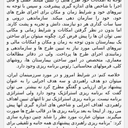
اجرا با شاخص های اندازه گیری پیشرفت. و سپس با توجه به
نیروهای خود و شرایط زمان و مکان برای اجرای طرح های
خود، خود را سازمان دهی میکند. سازماندهی درونی و
سیا سات گذاری هر دو نیازمند، دانش و تجربه و پشت کارند.
اما بدون در نظر گرفتن امکانات و شرایط زمانی و مکانی
نمی توان ان ها را پیش فرض کرد. چگونه میتوان برای ساختن
یک بیمارستان بدون توجه به زمان و مکان و امکانات مالی و
نیروهای انسانی مورد نیاز به تبیین طرح ها و سازماندهی و
زمانبندی اجرای طرح ها پرداخت. ولی در دفاتر مطالعات
معماری، متخصص در امور ساختن بیمارستان ها، روشهای
کلی، فرمولهای محاسباتی؛ رئوس برنامه ریزی وجود دارد.
خلاصه کنم: در شرایط امروز و در مورد سرزمینمان ایران،
میتوان دو هدف راهبردی و سه هدف اجرایی را به عنوان
پیشنهاد برای ارزیابی و گفتگو مطرح کرد نه بیشتر. می توان
گفت که برنامه ریزی استراتژیک وجود دارد ولی استراتژی
برنامه نیست. برنامه ریزی استراتژیک نیز تا انتهای تبیین اهداف
راهبردی، اهداف اجرایی و شاخص های اندازه گیری آنها پیش
می رود. از اینجا به بعد برنامه ریزی ها در قالب طرح ها صورت
میگیرند. میتوان عبارت مورد نظر را شاید چنین دوباره سازی
کرد: "برنامه ریزی راهبردی پیشنهادی همه جانبه و تلفیقی برای