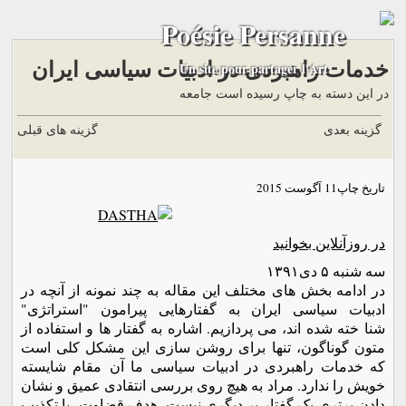
Poésie Persanne
خدمات راهبردی در ادبیات سیاسی ایران
Un site pour partager l'Art
در این دسته به چاپ رسیده است جامعه
گزینه بعدی
گزینه های قبلی
تاریخ چاپ
11 آگوست 2015
در روزآنلاین بخوانید
سه شنبه ۵ دى۱۳۹۱
در ادامه بخش های مختلف این مقاله به چند نمونه از آنچه در
ادبیات سیاسی ایران به گفتارهایی پیرامون "استراتژی"
شنا خته شده اند، می پردازیم. اشاره به گفتار ها و استفاده از
متون گوناگون، تنها برای روشن سازی این مشکل کلی است
که خدمات راهبردی در ادبیات سیاسی ما آن مقام شایسته
خویش را ندارد. مراد به هیچ روی بررسی انتقادی عمیق و نشان
دادن برتری یک گفتار بر دیگری نیست. هدف قضاوت، یا تکذیب