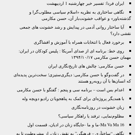
ایران فردا: تفسیر خبر چهارشنبه 1 اردیبهشت
نگاهی ساختاری به نظریه «اسلام سیاسی مطلوب‌گرا و
گذشته‌باور» و عواقب خشونت‌بار آن، حسن مکارمی
آیا ساختار روانی آدمی در پیدایش و رشد خشونت های جمعی
نقشی دارد؟
برخورد فعال با انتخابات همراه با آموزش و افشاگری
روی خط: برنامه ای از صدای آمریکا : پلیس کودکان در ایران:
مهمان حسن مکارمی ۱۳۹۴/۱۰/۱۷
حسن مکارمی: چالش های تاریخ‌نگاری ایران
در گفت‌وگو با حسن مکارمی: دیگری‌ستیزی؛ سخت‌ترین پدیده‌ای
که انسان‌ها با آن روبه‌رو هستند
اعدام بس است – برنامه سی و پنجم : گفتگو با حسن مکارمی
با همدیگر پروژه‌‌ای برای کمک به پناهجویا:ن رادیو دویچه وله
زبان خشونت در روزنامه‌نگاری
مظلوم‌نمایی، ترفند یا راهکار سیاسی؟
Ma Va Ma 16-ما و ما -جایگاه‌ زنان در ادیان، قسمت اول
نگاهی “ساختآری – فرهنگی” به نقش زنان، از مشروطیت تا به