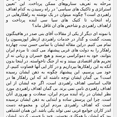
مرحله به تعریف سناریوهای ممکن پرداخت. این "تعیین
استراتژی و تاکتیک های سیاسی" در راه رسیدن به کدام اهداف
راهبردی است؟ چگونه میتوان در یک نوشته به راهکارهایی در
راه انتخاب تا کتیک های سیا سی آینده پرداخت و
ازاهداف راهبردی و شاخص های ان غافل ماند؟
با نمونه ای دیگر از یکی از مقالات آقای بنی صدر در هافینگتون
پست، گشت و گذار در خدمات راهبردی ازنظر اپوزیسیون را
تمام می کنیم. دراین مقاله ایشان با تمامی حسن نیت، چهارده
راهکار را به دولت های غربی پیشنهاد می کنند، تا مردم ایران
بتوانند، خود به دموکراسی برسند و هیچ خسران و زیانی نه از
تحریم های اقتصادی ببینند و نه از جنگ ناخواسته. در اینجا بدون
آنکه به این راهکارها بپردازیم و در کار ایی آنها قضاوت کنیم، از
خود می پرسیم، این پیشنهاد چگونه به ذهن ایشان رسیده
است؟ بی گمان ایشان توجه داشته اند که این راهکار ها در
قالب اساسی اهداف راهبردی است، اگر چه ایشان از این
اهداف راهبردی نامی نمی برند. بی گمان اهداف راهبردی مورد
نظر ایشان در راه آینده مردم ایران، سعادت و بهروزی آنان
است. چرا این پرسش ساده و ابتدایی به ذهن ایشان نرسیده
است که اهداف راهبردی مردم ایران و مجموعه دست
اندر کاران جوامع غربی نمی تواند یکی باشد. این همان اشتباهی
بود که ایشان با همکاری نخستین خود با خمینی کردند. ایشان