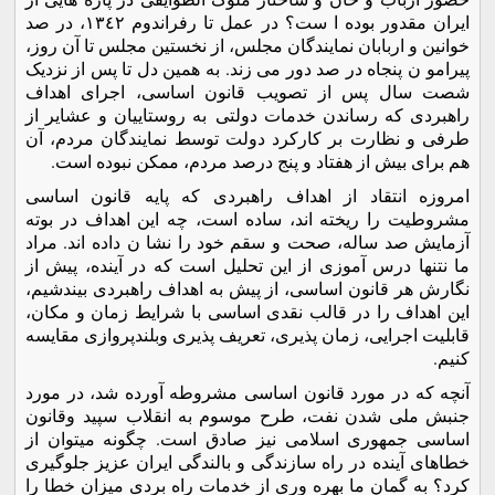
ایران مقدور بوده ا ست؟ در عمل تا رفراندوم ١٣٤٢، در صد
خوانین و اربابان نمایندگان مجلس، از نخستین مجلس تا آن روز،
پیرامو ن پنجاه در صد دور می زند. به همین دل تا پس از نزدیک
شصت سال پس از تصویب قانون اساسی، اجرای اهداف
راهبردی که رساندن خدمات دولتی به روستاییان و عشایر از
طرفی و نظارت بر کارکرد دولت توسط نمایندگان مردم، آن
هم برای بیش از هفتاد و پنج درصد مردم، ممکن نبوده است.
امروزه انتقاد از اهداف راهبردی که پایه قانون اساسی
مشروطیت را ریخته اند، ساده است، چه این اهداف در بوته
آزمایش صد ساله، صحت و سقم خود را نشا ن داده اند. مراد
ما نتنها درس آموزی از این تحلیل است که در آینده، پیش از
نگارش هر قانون اساسی، از پیش به اهداف راهبردی بیندشیم،
این اهداف را در قالب نقدی اساسی با شرایط زمان و مکان،
قابلیت اجرایی، زمان پذیری، تعریف پذیری وبلندپروازی مقایسه
کنیم.
آنچه که در مورد قانون اساسی مشروطه آورده شد، در مورد
جنبش ملی شدن نفت، طرح موسوم به انقلاب سپید وقانون
اساسی جمهوری اسلامی نیز صادق است. چگونه میتوان از
خطاهای آینده در راه سازندگی و بالندگی ایران عزیز جلوگیری
کرد؟ به گمان ما بهره وری از خدمات راه بردی میزان خطا را