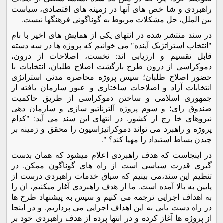
راهبردی و شا خص های آنها در زمینه های اقتصادی، سیاست
بین الملل، حل مشکلات مربوط به گوناگونی فرهنگها نیست.
در سند منتشر شده در انتهای یکی از همایش های اخیر با نام
"انتخاب استراتژیک آینده" می خوانیم که پروژه ها در سه دسته
قابل تقسیم و ارزیابی اند: نخست، اصلاحات از درون،
دموکراسی از درون طرح بازگشت اصلاح طلبان، انتخابات با
حضور اصلاح طلبان؛ سپس پروژه محاصره مدنی استراتژی
انتخابات آزاد و اصلاحات ساختاری و عبور سازمان یافته از
جمهوری اسلامی و ساختن دموکراسی از طریق حاکمیت
صندوق رای؛ و سوم پروژه آلترناتیو سازی و سازمان دهی
نیروهای خا رج از کشور. در انتهای این سند می آید: "کدام
پروژه و راهبرد می تواند دموکراتیزاسیون را محقق و زمینه بر
چیدن بساط استبداد را مهیا کند؟ ".
در اینجاست که هدف راهبردی اعلام میشود که همان بدست
گیری قدرت سیاسی است از راه های گوناگون ممکن. در
تنظیم این سند،می بینیم که سیاق خدمات راهبردی درست از
پایین به بالا آمده است. ما از هدف راهبردی آغاز میکنیم، ان را
به اهداف اجرایی ترجمه می کنیم و سپس به پیشنهاد طرح ها
در راه دست یابی به این اهداف اجرایی می پردازیم. و در اینجا
از پروژه ها آغاز کرده و در انتها پرده از هدف راهبردی خود بر