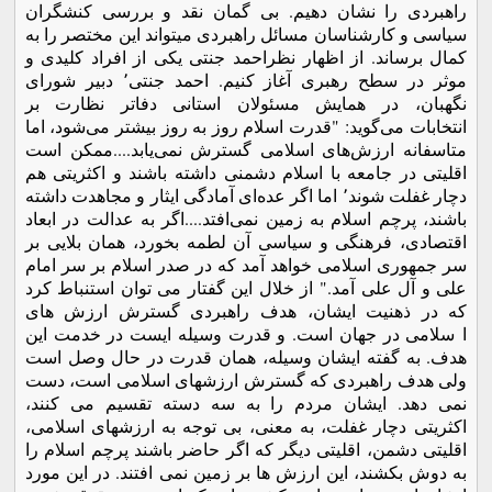
راهبردی را نشان دهیم. بی گمان نقد و بررسی کنشگران
سیاسی و کارشناسان مسائل راهبردی میتواند این مختصر را به
کمال برساند. از اظهار نظراحمد جنتی یکی از افراد کلیدی و
موثر در سطح رهبری آغاز کنیم. احمد جنتی٬ دبیر شورای
نگهبان، در همایش مسئولان استانی دفا‌تر نظارت بر
انتخابات می‌گوید: "قدرت اسلام روز به روز بیشتر می‌شود، اما
متاسفانه ارزش‌های اسلامی گسترش نمی‌یابد....ممکن است
اقلیتی در جامعه با اسلام دشمنی داشته باشند و اکثریتی هم
دچار غفلت شوند٬ اما اگر عده‌ای آمادگی ایثار و مجاهدت داشته
باشند، پرچم اسلام به زمین نمی‌افتد....اگر به عدالت در ابعاد
اقتصادی، فرهنگی و سیاسی آن لطمه بخورد،‌‌ همان بلایی بر
سر جمهوری اسلامی خواهد آمد که در صدر اسلام بر سر امام
علی و آل علی آمد." از خلال این گفتار می توان استنباط کرد
که در ذهنیت ایشان، هدف راهبردی گسترش ارزش های
ا سلامی در جهان است. و قدرت وسیله ایست در خدمت این
هدف. به گفته ایشان وسیله، همان قدرت در حال وصل است
ولی هدف راهبردی که گسترش ارزشهای اسلامی است، دست
نمی دهد. ایشان مردم را به سه دسته تقسیم می کنند،
اکثریتی دچار غفلت، به معنی، بی توجه به ارزشهای اسلامی،
اقلیتی دشمن، اقلیتی دیگر که اگر حاضر باشند پرچم اسلام را
به دوش بکشند، این ارزش ها بر زمین نمی افتند. در این مورد