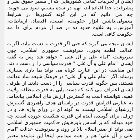
ایشان از تجربیات تمامی کشورهایی که از مسیر حقوق بشر و
پیشرفت، جدا افتاده اند، انهم در سده بیستم، سود می جویند.
چه می دانیم که در این گونه کشورها در شرایط
معمولی،داشتن ابزار حکومت، امنیت، اقتصاد، ارتباطات،
آموزش... به علاوه حدود ده در صد از مردم برای ادا مه
حکومت کافی است.
ایشان نتیجه می گیرند که حتی اگر قدرت به دست بیاید، اگر به
عدالت لطمه بخورد، سرنوشت جمهوری اسلامی، چون
سرنوشت "امام علی و آل علی " خواهد شد. پس به گفته
ایشان "امام علی و آل علی " قدرت سیاسی را از دست دادند.
این مقایسه در این عبارت کوتاه می تواند بما یاری بسیاری
برساند. اگر "امام علی و آل علی" در فرهنگ شیعه نماد عدالت
هستند، پس چگونه قدرت سیاسی را از دست دادند. از طرفی
ایشان اعتراف می کنند که دست یابی به قدرت مطلقه ولایت
فقیه، نتوانسته است به گسترش ارزش های اسلامی بیانجامد.
به عبارتی افزایش قدرت در راستای هدف راهبردی گسترش
ارزشهای اسلامی نیست. به گونه ای در ورای واژه ها، و در
ژرف، برای گوینده، آینده این قدرت شکست خورده است. چه
خود میداند که بر اساس باورهایش حاکمیت جمهوری اسلامی
نمی تواند از صدر اسلام بالا تر رود، و سرنوشت عدالت "امام
علی و آل علی" هم را همه میدانیم. اینجا این نماینده معتبر