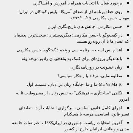
برخورد فعال با انتخابات همراه با آموزش و افشاگری
روی خط: برنامه ای از صدای آمریکا : پلیس کودکان در ایران:
مهمان حسن مکارمی ۱۳۹۴/۱۰/۱۷
حسن مکارمی: چالش های تاریخ‌نگاری ایران
در گفت‌وگو با حسن مکارمی: دیگری‌ستیزی؛ سخت‌ترین پدیده‌ای
که انسان‌ها با آن روبه‌رو هستند
اعدام بس است – برنامه سی و پنجم : گفتگو با حسن مکارمی
با همدیگر پروژه‌‌ای برای کمک به پناهجویا:ن رادیو دویچه وله
زبان خشونت در روزنامه‌نگاری
مظلوم‌نمایی، ترفند یا راهکار سیاسی؟
Ma Va Ma 16-ما و ما -جایگاه‌ زنان در ادیان، قسمت اول
نگاهی “ساختآری – فرهنگی” به نقش زنان، از مشروطیت تا به
امروز
اجرای کامل قانون اساسی، برگزاری انتخابات آزاد، تقاضای
تعبیر قانون اساسی، هرسه یا هیچکدام
آخرین انتخابات ریاست جمهوری در ایران1388 ، اعتراضات جامعه
مدنی و وظائف ایرانیان خارج از کشور