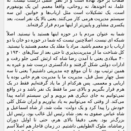
علما، نه آخوندها، نه روحانی، واقعاً معمم. این یک یونیفورم
است، یک تشکیلات است مثل ارباب‌ها و خوانین. این سه
سیستم مدیریت هرمی کار می‌کنند. یعنی بالا یک نفر است، بعد
یکسری مشاور و پایین‌تر از اینها مردم قرار گرفته‌اند.
شما به عنوان مردم یا در حوزه اینها هستید یا نیستید. اصلاً
شبکه ای نیست. اصلاچنین نیست که شما در حوزه دو خان یا دو
ارباب یا دو معمم باشید. مراد یا مقلد یک معمم هستید یا نیستید.
کل شناخت ما از مدیریت‌پذیری تا حتی بعد از سال‌های ۱۹۳۰ و
۴۰ میلادی یعنی با آمدن رضا شاه که ارتش کمی جلو رفت و
ادارات دولتی شکل گرفتند و دادگستری درست شد و غیره به
همین ترتیب بود. تا آن موقع چه مدیریتی داشتیم؟ یعنی تا سه
نسل چهار نسل قبل، مدیریت ما یا مدیریت هرم خانی بوده یا
اربابی و معممی. پس هرکدام از ما یاد گرفته‌ایم فقط در یک
هرم قرار بگیریم و بالای سر ما فقط یک نفر باشد و در واقع
نمی‌توانیم به جای دیگری هم برویم و این سیستم ادامه پیدا
می‌کند. از وقتی که می‌توانیم به یاد بیاوریم و ایران شکل کلی
خودش را پیدا کرد و یک دولت- ملت شد، از شاه اسماعیل و
شاه عباس صفوی به بعد، شاه رئیس ایل غالب بود، رئیس ایل
بزرگ‌تر بود. یعنی دقیقاً بالای هرم، حتی تا اوایل دوران
رضاشاه، ملوک الطوایفی داشتیم. در زمان قاجار هم اصلاً اسم