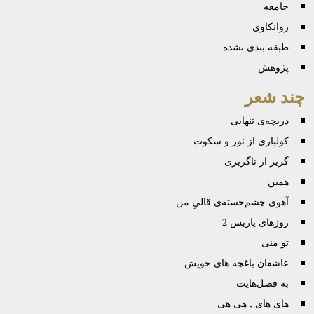
جامعه
روانكاوی
طبقه بندی نشده
پژوهش
چند شعر
دریچه‌ی تنهایی
کولباری از نور و سکوت
گریز از ناگزیری
همین
آهوی چشم‌خسته‌ی قالیِ من
روزهای پاریس 2
تو منی
عاشقان باغچه های خویش
به فصل‌هایت
های های , هی هی