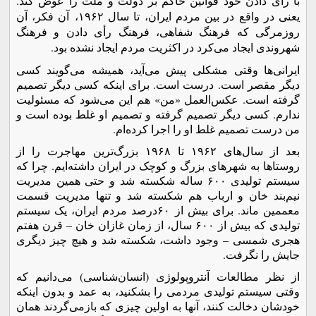
با رأی دادن خود قوانین حاکم بر دولت و ملت را عوض کند.
یعنی در واقع در بین مردم ایران، تا سال ۱۹۶۲،
آن فکر، آن
روزمرگی که فرهنگ شفاهی، فرهنگ رأی دادن و فرهنگ
شهروندی ایجاد می‌کرد در اکثریت مردم ایجاد نشده بود.
ایرانی‌ها وقتی مشکلی پیش می‌آید، همیشه می‌گویند کسی
دیگر مقصر است. درست است. برای اینکه کسی دیگر تصمیم
گرفته است. عکس‌العمل «من» هم این می‌شود که مسئولیت
ندارم. کسی دیگر تصمیم گرفته و تصمیم او غلط بوده است و
من درست تصمیم غلط او را اجرا کرده‌ام.
بعد از سال‌های ۱۹۶۲ تا ۱۹۶۸ بزرگ‌ترین مهاجرت را از
روستاها به شهرهای بزرگ و کوچک در ایران داشته‌ایم. چرا که
سیستم تولیدی ۶۰۰ ساله شکسته شد و حتی همین مدیریت
نیم‌بند خان و ارباب هم شکسته شد و تنها مدیریت قسمت
معممین ماند. برای بیش از ۶۰درصد مردم ایران، یک سیستم
تولیدی که بیش از ۶۰۰ سال، از زمان غازان خان – قرن هفتم
هجری شمسی – وجود داشت، شکسته شد و هیچ چیز دیگری
جایش را نگرفت.
از نظر مطالعات آنتروپولوژی (انسان‌شناسی) می‌دانیم که
وقتی سیستم تولیدی مردمی را بشکنید، به عمد و بدون اینکه
خودشان دخالت کنند، آنها به اولین چیزی که بازمی‌گردند همان