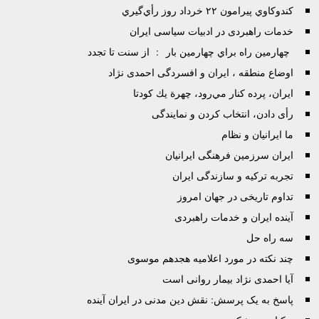
كندوكاوي پيرامون ۲۲ خرداد روز رأي‌گيري
خدمات راهبردی در ادبیات سیاسی ایران
چهارمين راه براي چهارمين بار : از سنت تا تجدد
اوضاع منطقه ، ایران و افسردگی احمدی نژاد
ايران، پرده كنار مي‌رود، چهرة يك كودتا
رأی دادن، انتخاب کردن و نمایندگی
ما ایرانیان و نظام
ایران سرزمین فرهنگی ایرانیان
تجربه ترکیه و سازندگی ایران
تداوم تاریخی در جهان امروز
آینده ایران و خدمات راهبردی
سه راه حل
چند نکته در مورد اعلامیه هجدهم موسوی
آیا احمدی نژاد بیمار روانی است
پاسخ به يک پرسش: نقش دين مدنی در ايران آينده