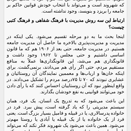
که شهروند است و می‌تواند با انتخاب خودش قوانین حاکم بر
جامعه را بریزد و بنویسد، وجود نداشته است.
ارتباط این سه روش مدیریت با فرهنگ شفاهی و فرهنگ کتبی
چیست؟
اینجا بحث ما به دو مرحله تقسیم می‌شود. یکی اینکه در
مدیریت و مدیریت‌پذیری بالاخره ما حاصل آن مدیریت جامعه
هستیم. در مدیریت جامعه، حتی بعد از ۱۹۰۶ هم که ما قانون
اساسی داشتیم و حتی مجلس تا ۱۹۶۲ وجود داشت و
قانونگذاری هم می‌شد، این قانونگذاری‌ها عملاً به منافع
مستقیم مردم، حتی اگر رأی هم می‌دادند، برنمی‌گشت. برای
اینکه خان‌ها و ارباب‌ها و معممین نمایندگان آن روستائیان و
عشایری نبودند که ۷۰ تا ۷۵درصد مردم را تشکیل می‌دادند. در
واقع اینطور نبود که آن روستاییان احساس کنند که با رأی دادن
خود می‌توانند قوانینی به نفع خودشان بگذارند.
این باعث می‌شود که به تدریج یک انسان، یک فرد، همان
سیستم مدیریتی را که یاد گرفته است، پیش ببرد. فرد در
خانواده پدرسالاری، یا در قبیله و فامیل بسیار بزرگ است. یعنی
فرد از یک خانواده یا از یک قبیله یا آبادی یا روستا مهم‌تر
می‌شود. همین باعث می‌شود یک شهروند فکر نکند که می‌تواند