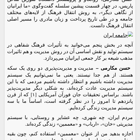
پاریس، در چهار قسمت پیشین سلسله گفت‌وگوی «ما ایرانیان
از نگاهی دیگر»، به روش انتقال فرهنگ از لایه‌های مختلف
جامعه و در طی تاریخ پرداخت و زبان مادری را مسیر اصلی
انتقال فرهنگ دانست.
آنچه در بخش پنجم می‌خوانید به تأثیرات فرهنگ شفاهی در
سیستم تولید و نقش اساسی آن در روش مدیریت و هم تاثیرات
مذهب شیعه بر کار جمعی ایرانیان می‌پردازد.
حسن مکارمی –
مدیریت و مدیریت‌پذیری دو روی یک سکه
هستند. از هم جدا نیستند. یعنی ما نمی‌توانیم یک سیستم
مدیریت داشته باشیم و انتظار داشته باشیم مردمی که با این
سیستم مدیریت عادت کرده‌اند، به شکلی دیگر مدیریت‌پذیر
باشند. براساس تحقیقات جان فورآن آمریکایی [۱] که از قرن
پانزدهم تا امروز را در نظر گرفته است، اساساً ما با سه
سیستم مدیریت زندگی کرده‌ایم.
مردم ایران، چه شهری، چه عشایر و روستایی، با سیستم
مدیریتی «خان»، «ارباب» و «معممین» زندگی کرده‌اند.
اجازه بدهید من از عنوان «معممین» استفاده کنم، چون بقیه
صفات بر خود نهاده است و از نظر علمی درست نیست. نه