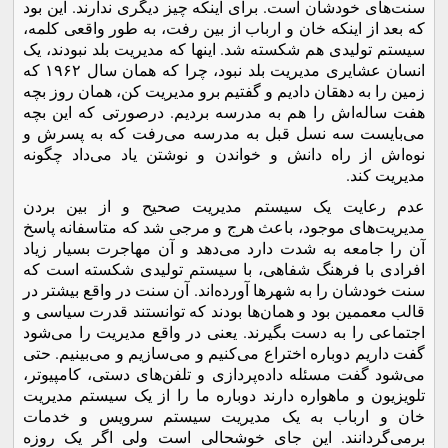
سنت‌های خودشان است. برای اینکه چیز دیگری ندارند. این بود
که بعد از اینکه خان و ارباب از بین رفت، به طور واقعی کلمه،
سیستم تولیدی هم شکسته شد. اینها که مدیریت بلد نبودند، یک
انسان عشایری مدیریت بلد نبود، چرا که همان سال ۱۹۶۲ که
زمین را به دهقان دادیم و گفتیم برو مدیریت کن، همان روز بچه
هفت ساله‌اش را هم به مدرسه بردیم. درصورتی که این بچه
می‌بایست سه نسل قبل به مدرسه می‌رفت که به پسرش و
نوه‌اش از راه دانش و خواندن و نوشتن یاد می‌داد چگونه
مدیریت کند.
عدم رعایت یک سیستم مدیریت صحیح و از بین بردن
مدیریت‌های موجود، باعث هرج و مرجی شد که متاسفانه پاسخ
آن را جامعه به شدت دارد می‌دهد و آن مهاجرت بسیار زیاد
افرادی با فرهنگ شفاهی، با سیستم تولیدی شکسته است که
سنت خودشان را به شهرها آورده‌اند. آن سنت در واقع بیشتر در
قالب معممین بود و همان‌ها بودند که توانستند قدرت سیاسی و
اجتماعی را به دست بگیرند. یعنی در واقع مدیریت را می‌شود
گفت داریم دوباره اختراع می‌کنیم و می‌سازیم و می‌بینیم. حتی
می‌شود گفت مسئله داده‌پردازی و تلفن‌های دستی، کامپیوتر،
تلویزیون و ماهواره دارند دوباره ما را از یک سیستم مدیریت
خان و ارباب به یک مدیریت سیستم سرویس و خدمات
برمی‌گردانند. این جای خوشحالی است ولی اگر یک روزه