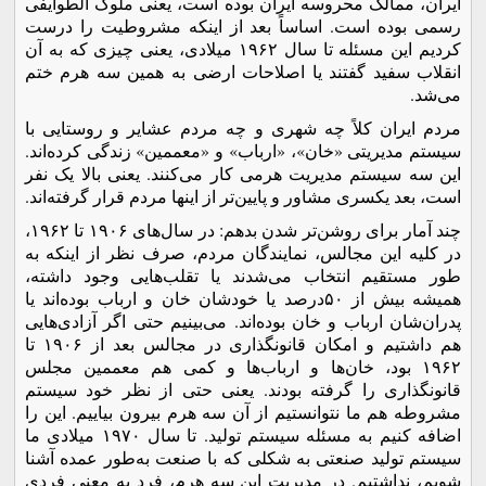
ایران، ممالک محروسه ایران بوده است، یعنی ملوک الطوایفی
رسمی بوده است. اساساً بعد از اینکه مشروطیت را درست
کردیم این مسئله تا سال ۱۹۶۲ میلادی، یعنی چیزی که به آن
انقلاب سفید گفتند یا اصلاحات ارضی به همین سه هرم ختم
می‌شد.
مردم ایران کلاً چه شهری و چه مردم عشایر و روستایی با
سیستم مدیریتی «خان»، «ارباب» و «معممین» زندگی کرده‌اند.
این سه سیستم مدیریت هرمی کار می‌کنند. یعنی بالا یک نفر
است، بعد یکسری مشاور و پایین‌تر از اینها مردم قرار گرفته‌اند.
چند آمار برای روشن‌تر شدن بدهم: در سال‌های ۱۹۰۶ تا ۱۹۶۲،
در کلیه این مجالس، نمایندگان مردم، صرف نظر از اینکه به
طور مستقیم انتخاب می‌شدند یا تقلب‌هایی وجود داشته،
همیشه بیش از ۵۰درصد یا خودشان خان و ارباب بوده‌اند یا
پدران‌شان ارباب و خان بوده‌اند. می‌بینیم حتی اگر آزادی‌هایی
هم داشتیم و امکان قانونگذاری در مجالس بعد از ۱۹۰۶ تا
۱۹۶۲ بود، خان‌ها و ارباب‌ها و کمی هم معممین مجلس
قانونگذاری را گرفته بودند. یعنی حتی از نظر خود سیستم
مشروطه هم ما نتوانستیم از آن سه هرم بیرون بیاییم. این را
اضافه کنیم به مسئله سیستم تولید. تا سال ۱۹۷۰ میلادی ما
سیستم تولید صنعتی به شکلی که با صنعت به‌طور عمده آشنا
شویم، نداشتیم. در مدیریت این سه هرم، فرد به معنی فردی