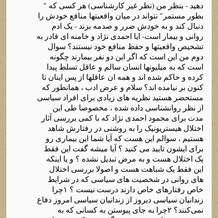
دهید - بنظر من (نظر غیر کارشناسی) هر کسی که "
بطور مستمر" نتواند در میان واقعیتها منافع خودش را
دنبال کند و به خودش ضرر و صدمه بزند - یک ادم
روانی و بیمار است- ایا احمدی نژاد و خامنه ای قادر به
تشخیص واقعیتها و حفظ منافع خود نیستند؟ سوال
دوم من این است که اگر این دو نفر بیمارند چگونه
است که به میلیونها انسان سالم و عاقل تسلط پیدا
کرده و حاکم شده اند و همه ان عاقلها از پس اینان تا
کنون بر نیامده اند؟ سلام و عرض ادب ، همانطور که
مستحضر هستید نظریه های زیادی برای افراد سیاسی
از نظر روانشناسی داده شده ، مخصوصا طی این
مدت برای محمود احمدی نژاد که با کمی بررسی آثار
اختلال هیستریونیک را به روشنی در رفتارش شاهد
هستیم ، سوالم این هست که آیا شما این بیماری رو
برای ایشون تایید می کنید ؟ آیا میشه گفت این فقط
یک اختلال هست و به مرض تبدیل نشده ؟ و یا اینکه
این فقط یک شباهت هست و اصولا بررسی اختلال
های روانی در شخصیت های سیاسی که در شرایط
خاص رفتارهای خاص دارند درست نیست ؟ ۱چرا
زندانیان سیاسی دیروز از زندانیان سیاسی امروز دفاع
نمی‌کنند؟ ۲چرا به جای پیوستن به کسانی که به