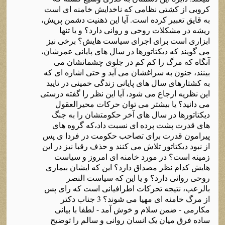
کروبی از کشتی نظامی که ناخدایش خامنه ای است
به قایق تعبیر کرده است. آیا این ذهنیت دشمن پریش،
ریشه در مشکلات روحی و روانی دارد؟ و یا تنها
ابزاری است برای اجرای سیاست هایش؟ برخی نیز
می گویند که دیکتاتورها در سال های پایانی عمرشان،
آنگاه که مرگ را کم کم در جلوی چشمانشان می
بینند، جنون به سراغشان می آید و حتی اشاره ای که
به کشتارهای سال های پایانی زندگی خمینی در تایید
این نظریه ارجاع می شود، آیا این نظر را گفته درستی
می دانید؟ یا بیشتر می توان حرکات محیرالعقول
دیکتاتورها در سال های آخر حکومتشان را به جنگ
های قدرت پشت پرده ای نسبت داد،که گروه های
پیرامون قدرت برای تصاحب حکومت در فردا ی پس
از نبود دیکتاتور تلاش می کنند و حذف رقبا نیز در این
زمینه است؟ در مورد خامنه ای امروز و سیاست
هایش کدام نظر مصداق دارد؟ این که ایشان بیماری
روحی روانی دارد؟ و یا این که سیاست النصر
بالرعب، نتیجه تحرکات اطرافیانی است که رای پس
از مرگ خامنه ای مهیا می شوند؟ 3 جناب دکتر
مکارمی - ضمن سلام و خوش آمد - لطفا با بیانی
ساده فرق میان یک انسان روانی و سالم را توضیح