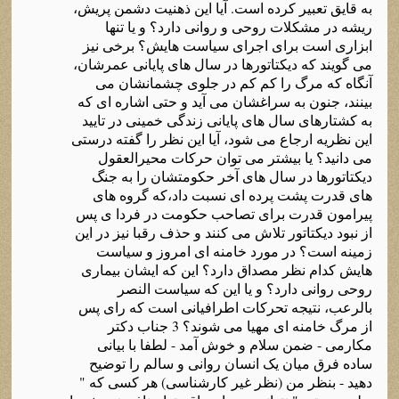
به قایق تعبیر کرده است. آیا این ذهنیت دشمن پریش،
ریشه در مشکلات روحی و روانی دارد؟ و یا تنها
ابزاری است برای اجرای سیاست هایش؟ برخی نیز
می گویند که دیکتاتورها در سال های پایانی عمرشان،
آنگاه که مرگ را کم کم در جلوی چشمانشان می
بینند، جنون به سراغشان می آید و حتی اشاره ای که
به کشتارهای سال های پایانی زندگی خمینی در تایید
این نظریه ارجاع می شود، آیا این نظر را گفته درستی
می دانید؟ یا بیشتر می توان حرکات محیرالعقول
دیکتاتورها در سال های آخر حکومتشان را به جنگ
های قدرت پشت پرده ای نسبت داد،که گروه های
پیرامون قدرت برای تصاحب حکومت در فردا ی پس
از نبود دیکتاتور تلاش می کنند و حذف رقبا نیز در این
زمینه است؟ در مورد خامنه ای امروز و سیاست
هایش کدام نظر مصداق دارد؟ این که ایشان بیماری
روحی روانی دارد؟ و یا این که سیاست النصر
بالرعب، نتیجه تحرکات اطرافیانی است که رای پس
از مرگ خامنه ای مهیا می شوند؟ 3 جناب دکتر
مکارمی - ضمن سلام و خوش آمد - لطفا با بیانی
ساده فرق میان یک انسان روانی و سالم را توضیح
دهید - بنظر من (نظر غیر کارشناسی) هر کسی که "