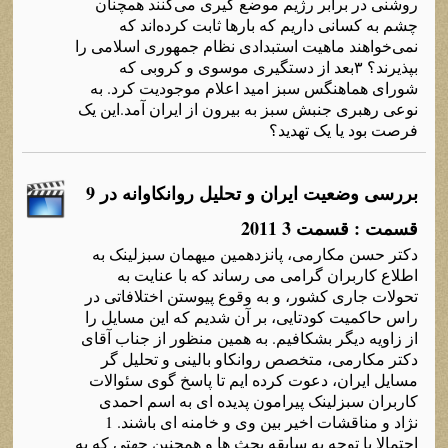
روشنی در برابر رژیم موضع گیری می‌کنند همچنان
چشم به کسانی داریم که بارها ثابت کرده‌اند که
نمی‌خواهند ماهیت استبدادی نظام جمهوری اسلامی را
بپذیرند؟ ۳بعد از دستگیری موسوی و کروبی که
شورای هماهنگس سبز امید اعلام موجودیت کرد. به
نوعی رهبری جنبش سبز به بیرون از ایران آمد.این یک
فرصت بود یا یک تهدید؟
بررسی وضعیت ایران و تحلیل روانکاوانه در 9
قسمت : قسمت 3 2011
دکتر حسن مکارمی، پانزدهمین میهمان سبزلینک به
اطلاع کاربران گرامی می رساند که با عنایت به
تحولات جاری کشور، و به وقوع پیوستن اختلافاتی در
راس حاکمیت کودتایی، بر آن شدیم که این مسایل را
از زاویه دیگر بشکافیم. به همین منظور از جناب آقای
دکتر مکارمی، متخصص روانکاو بالینی و تحلیل گر
مسایل ایران، دعوت کرده ایم تا پاسخ گوی سئوالات
کاربران سبزلینک پیرامون پدیده ای به اسم احمدی
نژاد و مناقشات اخیر بین وی و خامنه ای باشند. 1
احتمالا با توجه به سابقه بحث ها و همچنین جهتی که به