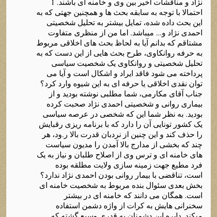
نژاد و مناقشات اخیر بین وی و خامنه ای باشند. 1
احتمالا با توجه به سابقه بحث ها و همچنین جهتی که به
این بحث داده شده، تمایل بیشتر به تحلیل شخصیتی
احمدی نژاد و... میباشد. اما من از منظری متفاوت
مشتاقم که بدانم آیا به لحاظ بحث های اخلاقی مربوط
به حرفه روانکاوی، طرح بحث هایی از این دست که به
تحلیل شخصیتی و روانکاوی یک شخصیت سیاسی
پرداخته می شود فاقد ایراد و اشکال است و آیا می
توان نقدی اخلاقی یا حرفه ای به این شیوه وارد کرد؟
جناب آقای مکارمی، شما مطلبی نوشته بودید و از
بیماری روانی و شخصیتی احمدی نژاد صحبت کرده
بودید. به نظر شما این که شخصی در عرصه سیاسی
یک کشور تونایی آن را دارد که با برنامه ریزی رقبایش
را حذف کند و این چنین از نردبان قدرت بالا ر.ود، هر
چند که بخشی از مدارج بالا آمدن را مدیون سیاست
های خامنه ای و ترس وی از اصلاح طلبان و نیاز به یک
فرد مطیع جهت زمینه سازی ولایت مطلقه بوده
است، تناقضی با بیمار روانی بودن احمدی نژاد ندارد؟
بخش بعدی سئوال بنده مربوط به شخصیت خامنه ای
است. همگان می دانند که خامنه ای در بیشتر
سخنرانی هایش به کرات از واژه دشمن استفاده
میکند. دایره این دشمنان به قدری وسیع گشته که