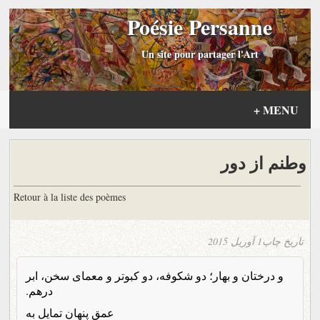
Poésie Persanne
Un site pour partager l'Art
+
MENU
وطنم از دور
Retour à la liste des poèmes
تاریخ چاپ
1 آوریل 2015
و درختان و بهار؛ دو شکوفه، دو کبوتر و معمای سخن، ابر
درهم.
عمق پنهان تمایل به