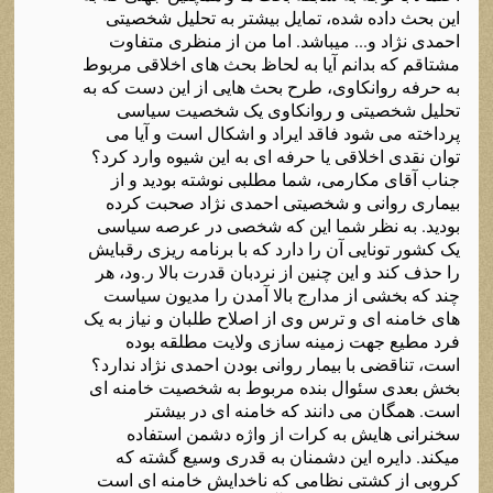
این بحث داده شده، تمایل بیشتر به تحلیل شخصیتی
احمدی نژاد و... میباشد. اما من از منظری متفاوت
مشتاقم که بدانم آیا به لحاظ بحث های اخلاقی مربوط
به حرفه روانکاوی، طرح بحث هایی از این دست که به
تحلیل شخصیتی و روانکاوی یک شخصیت سیاسی
پرداخته می شود فاقد ایراد و اشکال است و آیا می
توان نقدی اخلاقی یا حرفه ای به این شیوه وارد کرد؟
جناب آقای مکارمی، شما مطلبی نوشته بودید و از
بیماری روانی و شخصیتی احمدی نژاد صحبت کرده
بودید. به نظر شما این که شخصی در عرصه سیاسی
یک کشور تونایی آن را دارد که با برنامه ریزی رقبایش
را حذف کند و این چنین از نردبان قدرت بالا ر.ود، هر
چند که بخشی از مدارج بالا آمدن را مدیون سیاست
های خامنه ای و ترس وی از اصلاح طلبان و نیاز به یک
فرد مطیع جهت زمینه سازی ولایت مطلقه بوده
است، تناقضی با بیمار روانی بودن احمدی نژاد ندارد؟
بخش بعدی سئوال بنده مربوط به شخصیت خامنه ای
است. همگان می دانند که خامنه ای در بیشتر
سخنرانی هایش به کرات از واژه دشمن استفاده
میکند. دایره این دشمنان به قدری وسیع گشته که
کروبی از کشتی نظامی که ناخدایش خامنه ای است