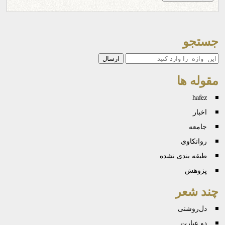
جستجو
جستجو
مقوله ها
hafez
اخبار
جامعه
روانكاوی
طبقه بندی نشده
پژوهش
چند شعر
دل‌روشنی
دو عبارت