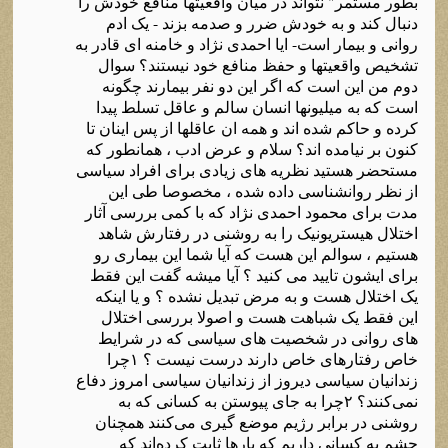
بطور مستمر" نتواند در میان واقعیتها منافع خودش را
دنبال کند و به خودش ضرر و صدمه بزند - یک ادم
روانی و بیمار است- ایا احمدی نژاد و خامنه ای قادر به
تشخیص واقعیتها و حفظ منافع خود نیستند؟ سوال
دوم من این است که اگر این دو نفر بیمارند چگونه
است که به میلیونها انسان سالم و عاقل تسلط پیدا
کرده و حاکم شده اند و همه ان عاقلها از پس اینان تا
کنون بر نیامده اند؟ سلام و عرض ادب ، همانطور که
مستحضر هستید نظریه های زیادی برای افراد سیاسی
از نظر روانشناسی داده شده ، مخصوصا طی این
مدت برای محمود احمدی نژاد که با کمی بررسی آثار
اختلال هیستریونیک را به روشنی در رفتارش شاهد
هستیم ، سوالم این هست که آیا شما این بیماری رو
برای ایشون تایید می کنید ؟ آیا میشه گفت این فقط
یک اختلال هست و به مرض تبدیل نشده ؟ و یا اینکه
این فقط یک شباهت هست و اصولا بررسی اختلال
های روانی در شخصیت های سیاسی که در شرایط
خاص رفتارهای خاص دارند درست نیست ؟ ۱چرا
زندانیان سیاسی دیروز از زندانیان سیاسی امروز دفاع
نمی‌کنند؟ ۲چرا به جای پیوستن به کسانی که به
روشنی در برابر رژیم موضع گیری می‌کنند همچنان
چشم به کسانی داریم که بارها ثابت کرده‌اند که