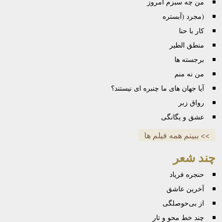
من چه سبزم امروز
(مجرد (آبستره
کار با حنا
منطق الطیر
برجسته ها
من نه منم
آیا جهان های ما چنبره ای نیستند؟
رواق زبر
عشق و یگانگی
>> ببینم همه فیلم ها
چند شعر
حنجره فریاد
آخرین عاشق
از بی‌حوصلگی
چند خط محو و تار