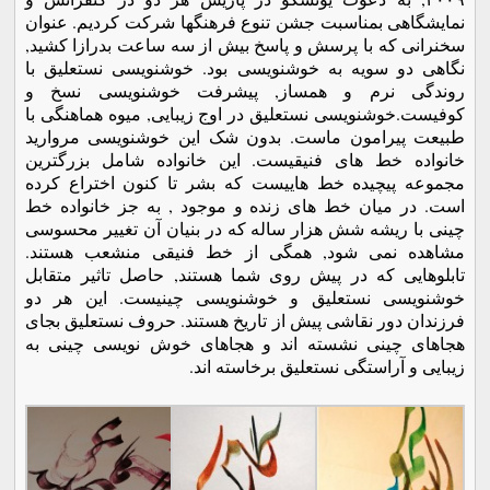
نمایشگاهی بمناسبت جشن تنوع فرهنگها شرکت کردیم. عنوان
سخنرانی که با پرسش و پاسخ بیش از سه ساعت بدرازا کشید,
نگاهی دو سویه به خوشنویسی بود. خوشنویسی نستعلیق با
روندگی نرم و همساز, پیشرفت خوشنویسی نسخ و
کوفیست.خوشنویسی نستعلیق در اوج زیبایی, میوه هماهنگی با
طبیعت پیرامون ماست. بدون شک این خوشنویسی مروارید
خانواده خط های فنیقیست. این خانواده شامل بزرگترین
مجموعه پیچیده خط هاییست که بشر تا کنون اختراع کرده
است. در میان خط های زنده و موجود , به جز خانواده خط
چینی با ریشه شش هزار ساله که در بنیان آن تغییر محسوسی
مشاهده نمی شود, همگی از خط فنیقی منشعب هستند.
تابلوهایی که در پیش روی شما هستند, حاصل تاثیر متقابل
خوشنویسی نستعلیق و خوشنویسی چینیست. این هر دو
فرزندان دور نقاشی پیش از تاریخ هستند. حروف نستعلیق بجای
هجاهای چینی نشسته اند و هجاهای خوش نویسی چینی به
زیبایی و آراستگی نستعلیق برخاسته اند.