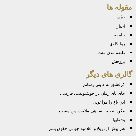
مقوله ها
hafez
اخبار
جامعه
روانكاوی
طبقه بندی نشده
پژوهش
گالری های دیگر
کزعشق به غایتی رسانم
جای پای زمان در خوشنویسی فارسی
این باغ را هوا تویی
مکن به نامه سیاهی ملامت من مست
بشقابها
هنر پیش ازتاریخ و اعلامیه جهانی حقوق بشر