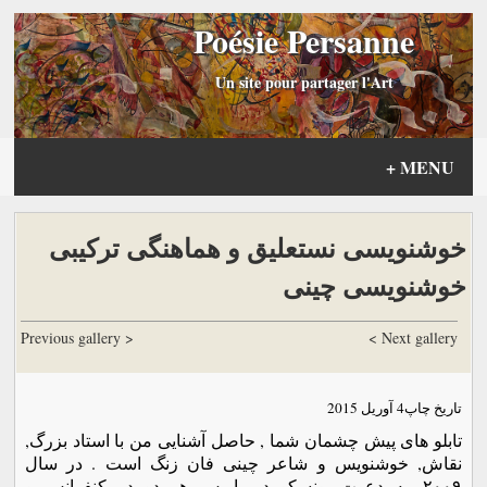
Poésie Persanne
Un site pour partager l'Art
+
MENU
خوشنویسی نستعلیق و هماهنگی ترکیبی
خوشنویسی چینی
< Previous gallery
Next gallery >
تاریخ چاپ
4 آوریل 2015
تابلو های پیش چشمان شما , حاصل آشنایی من با استاد بزرگ,
نقاش, خوشنویس و شاعر چینی فان زنگ است . در سال
۲۰۰۹, به دعوت یونسکو در پاریس هر دو در کنفرانس و