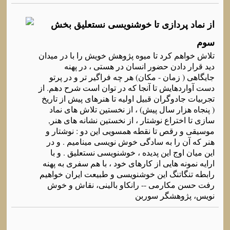
از نماد پردازی تا خوشنویسی نستعلیق بخش
سوم
تلاش خواهم کرد تا میوه پژوهش خویش را با در میدان
دید قرار دادن حضور انسان در هستی ، در پهنه
جایگاهی ( زمان - مکان) هر چه فراگیر تر و در پرتو
دست آواردهایش تا آنجا که در توان است شرح دهم. از
تجربیات جادوگران قبیل اولیه تا هنرهای پیش از تاریخ
( پنجاه هزار سال پیش) ، از نخستین تلاش های نماد
سازی تا اختراع نوشتار ، از نخستین نشانه های هنر,
موسیقی و رقص تا نقطه همسویی این دو : نوشتار و
هنر که آن را به سادگی خوش نویسی مینامیم . و در
این میان اوج این پدیده ، خوشنویسی نستعلیق . و با
ارایه نمونه هایی از کارهای خود ، با هم سفری به پهنه
رابطه تنگاتنگ این خوشنویسی و طبیعت ایران خواهیم
رفت حسن مکارمی -- رانکاو بالینی، نقاش و خوش
نویس، پژوهشگر سوربن