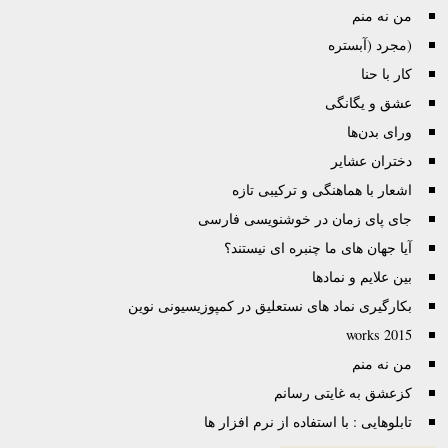
من نه منم
(مجرد (آبستره
کار با حنا
عشق و یگانگی
ورای بدن‌ها
دختران عشایر
اشعار با هماهنگی و ترکیبی تازه
جای پای زمان در خوشنویسی فارسی
آیا جهان های ما چنبره ای نیستند؟
بین علایم و نماد‌ها
بکارگیری نماد های نستعلیق در کمپوزیسیونی نوین
works 2015
من نه منم
کزعشق به غایتی رسانم
تابلوهایی : با استفاده از نرم افزار ها