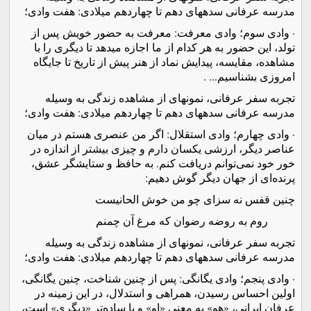
مدرسه عرفانی سده­های دهم تا چهاردهم میلادی: هفت وادی؛
·
وادی سوم؛ وادی معرفت: معرفت به حضور خویش
پس از
تولد، این حضور
به هر کدام از
ما
اجازه می­دهد تا دیگری را با
مشاهده، مقایسه، پیدایش نماد از هنر پیش از تاریخ تا جایگاه
امروزی بشناسیم... .
تجربه سفر عرفانی، نمونه­ای از مشاهده زندگی به وسیله
مدرسه عرفانی سده­های دهم تا چهاردهم میلادی: هفت وادی؛
·
وادی چهارم؛ وادی استقلال: اگر من عنصری هستم در میان
عناصر دیگر، ارزشی یکسان دارم و چیزی بیشتر از اندازه در
خور خود نمی‌توانم دریافت کنم. به حافظ و ستایشگر عشق،
پرنده‌ای از جهان دیگر گوش دهیم:
چنین قفس نه سزای چو من خوش الحانیست
روم به روضه رضوان که مرغ آن چمنم
تجربه سفر عرفانی، نمونه­ای از مشاهده زندگی به وسیله
مدرسه عرفانی سده­های دهم تا چهاردهم میلادی: هفت وادی؛
·
وادی پنجم؛ وادی یگانگی: پس از چنین شناخت، چنین یگانگی،
اولین احساس رسیدن، همراهی و استدلال، در این زمینه در
عرفان ایرانی، «هو» به معنی «او» و یا ساده‌تر «دیگری» است،