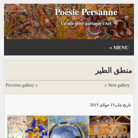
Poésie Persanne
Un site pour partager l'Art
+
MENU
منطق الطیر
< Previous gallery
Next gallery >
تاریخ چاپ
15 جولای 2015