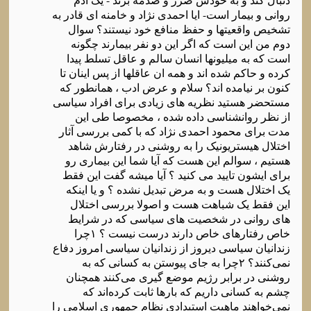
روانی و بیمار است- ایا احمدی نژاد و خامنه ای قادر به
تشخیص واقعیتها و حفظ منافع خود نیستند؟ سوال
دوم من این است که اگر این دو نفر بیمارند چگونه
است که به میلیونها انسان سالم و عاقل تسلط پیدا
کرده و حاکم شده اند و همه ان عاقلها از پس اینان تا
کنون بر نیامده اند؟ سلام و عرض ادب ، همانطور که
مستحضر هستید نظریه های زیادی برای افراد سیاسی
از نظر روانشناسی داده شده ، مخصوصا طی این
مدت برای محمود احمدی نژاد که با کمی بررسی آثار
اختلال هیستریونیک را به روشنی در رفتارش شاهد
هستیم ، سوالم این هست که آیا شما این بیماری رو
برای ایشون تایید می کنید ؟ آیا میشه گفت این فقط
یک اختلال هست و به مرض تبدیل نشده ؟ و یا اینکه
این فقط یک شباهت هست و اصولا بررسی اختلال
های روانی در شخصیت های سیاسی که در شرایط
خاص رفتارهای خاص دارند درست نیست ؟ ۱چرا
زندانیان سیاسی دیروز از زندانیان سیاسی امروز دفاع
نمی‌کنند؟ ۲چرا به جای پیوستن به کسانی که به
روشنی در برابر رژیم موضع گیری می‌کنند همچنان
چشم به کسانی داریم که بارها ثابت کرده‌اند که
نمی‌خواهند ماهیت استبدادی نظام جمهوری اسلامی را