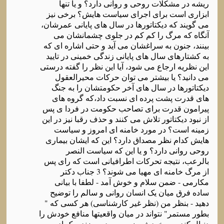
ریشه در مشکلات روحی و روانی دارد؟ و یا تنها
ابزاری است برای اجرای سیاست هایش؟ برخی نیز
می گویند که دیکتاتورها در سال های پایانی عمرشان،
آنگاه که مرگ را کم کم در جلوی چشمانشان می
بینند، جنون به سراغشان می آید و حتی اشاره ای که
به کشتارهای سال های پایانی زندگی خمینی در تایید
این نظریه ارجاع می شود، آیا این نظر را گفته درستی
می دانید؟ یا بیشتر می توان حرکات محیرالعقول
دیکتاتورها در سال های آخر حکومتشان را به جنگ
های قدرت پشت پرده ای نسبت داد،که گروه های
پیرامون قدرت برای تصاحب حکومت در فردا ی پس
از نبود دیکتاتور تلاش می کنند و حذف رقبا نیز در این
زمینه است؟ در مورد خامنه ای امروز و سیاست
هایش کدام نظر مصداق دارد؟ این که ایشان بیماری
روحی روانی دارد؟ و یا این که سیاست النصر
بالرعب، نتیجه تحرکات اطرافیانی است که رای پس
از مرگ خامنه ای مهیا می شوند؟ 3 جناب دکتر
مکارمی - ضمن سلام و خوش آمد - لطفا با بیانی
ساده فرق میان یک انسان روانی و سالم را توضیح
دهید - بنظر من (نظر غیر کارشناسی) هر کسی که "
بطور مستمر" نتواند در میان واقعیتها منافع خودش را
دنبال کند و به خودش ضرر و صدمه بزند - یک ادم