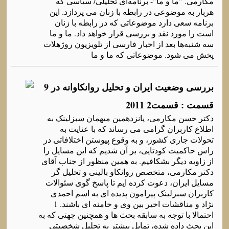
مکارمی. "ما و ما"- برنامه‌ای تحلیلی/ سیاسی که‌
هربار به‌ موضوعی در رابطه‌ با زنان می پردازد. این
برنامه‌ سعی دارد موضوعاتی که‌ در رابطه‌ با زنان
است را مورد نقد و بررسی قرار خواهد داد. ما و ما
سه‌ شنبه‌ها بعد از اخبار فارسی از تلویزیون روژهلات
پخش می شود. موضوعاتی که‌ ما و ما
بررسی وضعیت ایران و تحلیل روانکاوانه در 9
قسمت : قسمت2 2011
دکتر حسن مکارمی، پانزدهمین میهمان سبزلینک به
اطلاع کاربران گرامی می رساند که با عنایت به
تحولات جاری کشور، و به وقوع پیوستن اختلافاتی در
راس حاکمیت کودتایی، بر آن شدیم که این مسایل را
از زاویه دیگر بشکافیم. به همین منظور از جناب آقای
دکتر مکارمی، متخصص روانکاو بالینی و تحلیل گر
مسایل ایران، دعوت کرده ایم تا پاسخ گوی سئوالات
کاربران سبزلینک پیرامون پدیده ای به اسم احمدی
نژاد و مناقشات اخیر بین وی و خامنه ای باشند. 1
احتمالا با توجه به سابقه بحث ها و همچنین جهتی که به
این بحث داده شده، تمایل بیشتر به تحلیل شخصیتی