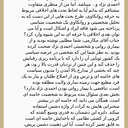
احمدی نژاد و... میباشد. اما من از منظری متفاوت
مشتاقم که بدانم آیا به لحاظ بحث های اخلاقی مربوط
به حرفه روانکاوی، طرح بحث هایی از این دست که به
تحلیل شخصیتی و روانکاوی یک شخصیت سیاسی
پرداخته می شود فاقد ایراد و اشکال است و آیا می
توان نقدی اخلاقی یا حرفه ای به این شیوه وارد کرد؟
جناب آقای مکارمی، شما مطلبی نوشته بودید و از
بیماری روانی و شخصیتی احمدی نژاد صحبت کرده
بودید. به نظر شما این که شخصی در عرصه سیاسی
یک کشور تونایی آن را دارد که با برنامه ریزی رقبایش
را حذف کند و این چنین از نردبان قدرت بالا ر.ود، هر
چند که بخشی از مدارج بالا آمدن را مدیون سیاست
های خامنه ای و ترس وی از اصلاح طلبان و نیاز به یک
فرد مطیع جهت زمینه سازی ولایت مطلقه بوده
است، تناقضی با بیمار روانی بودن احمدی نژاد ندارد؟
بخش بعدی سئوال بنده مربوط به شخصیت خامنه ای
است. همگان می دانند که خامنه ای در بیشتر
سخنرانی هایش به کرات از واژه دشمن استفاده
میکند. دایره این دشمنان به قدری وسیع گشته که
کروبی از کشتی نظامی که ناخدایش خامنه ای است
به قایق تعبیر کرده است. آیا این ذهنیت دشمن پریش،