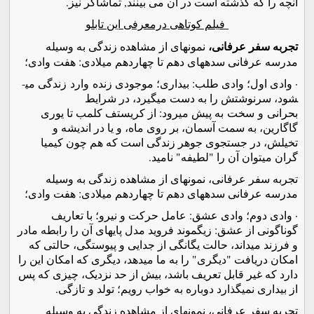
آنچه را که گذشته است در آن می بینند, تماشاگر نیز.
فیلم کوتاهی درمعرفی این تابلو
تجربه سفر عرفانی،
نمونه­ای از مشاهده زندگی به وسیله
مدرسه عرفانی سده­های دهم تا چهاردهم میلادی: هفت وادی؛
·
وادی اول؛ وادی طلب: بیداری؛ موجودی زنده
وارد
زندگی می­
شود، سرنوشتش را به دست می­گیرد، در شرایط
بحرانی
و
سخت
به پیش می­رود: از کریستف کلمب تا یوری
گاگارین، به سمت آسمان، بر روی ماه، و یا در اندیشه و
تخیلش، در جستجوی جوهر زندگی است که هم چون کیمیا
گران می­توان آن را "لطیفه" نامید.
تجربه سفر عرفانی، نمونه­ای از مشاهده زندگی به وسیله
مدرسه عرفانی سده­های دهم تا چهاردهم میلادی: هفت وادی؛
·
وادی دوم؛ وادی عشق: عامل حرکت و نیرو؛ با تعاریف
گوناگونی از عشق: زیگموند فروید مدل پایه­ای آن را رابطه مادر
و فرزند می­داند، حالت یگانگی از جدایی و پیوستگی، حالتی که
امکان دریافت "دیگری" را به ما می­دهد، دیگری که امکان این را
دارد که غیر قابل تعریف باشد، بیش از حد نزدیک، چیزی که پس
از بیداری نمی­گذارد دوباره به خواب رویم؛ تولد و
تازگی.
تجربه سفر عرفانی، نمونه­ای از مشاهده زندگی به وسیله