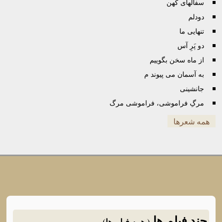
سفالهای کهن
دودلم
تنهایی ما
دو پَرِ آس
از ماه سخن بگوییم
به آسمان می پیوند م
جانشینی
مرگِ فراموشی، فراموشی مرگ
همه شعرها
چند فیلم ها
( همه فیلم ها)