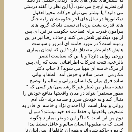
این نظریه ارجاع می شود، آیا این نظر را گفته درستی
می دانید؟ یا بیشتر می توان حرکات محیرالعقول
دیکتاتورها در سال های آخر حکومتشان را به جنگ
های قدرت پشت پرده ای نسبت داد،که گروه های
پیرامون قدرت برای تصاحب حکومت در فردا ی پس
از نبود دیکتاتور تلاش می کنند و حذف رقبا نیز در این
زمینه است؟ در مورد خامنه ای امروز و سیاست
هایش کدام نظر مصداق دارد؟ این که ایشان بیماری
روحی روانی دارد؟ و یا این که سیاست النصر
بالرعب، نتیجه تحرکات اطرافیانی است که رای پس
از مرگ خامنه ای مهیا می شوند؟ 3 جناب دکتر
مکارمی - ضمن سلام و خوش آمد - لطفا با بیانی
ساده فرق میان یک انسان روانی و سالم را توضیح
دهید - بنظر من (نظر غیر کارشناسی) هر کسی که "
بطور مستمر" نتواند در میان واقعیتها منافع خودش را
دنبال کند و به خودش ضرر و صدمه بزند - یک ادم
روانی و بیمار است- ایا احمدی نژاد و خامنه ای قادر به
تشخیص واقعیتها و حفظ منافع خود نیستند؟ سوال
دوم من این است که اگر این دو نفر بیمارند چگونه
است که به میلیونها انسان سالم و عاقل تسلط پیدا
کرده و حاکم شده اند و همه ان عاقلها از پس اینان تا