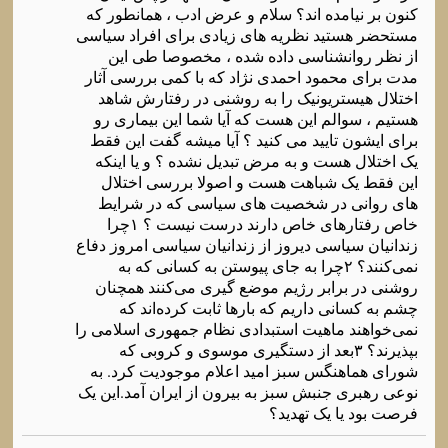
کنون بر نیامده اند؟ سلام و عرض ادب ، همانطور که
مستحضر هستید نظریه های زیادی برای افراد سیاسی
از نظر روانشناسی داده شده ، مخصوصا طی این
مدت برای محمود احمدی نژاد که با کمی بررسی آثار
اختلال هیستریونیک را به روشنی در رفتارش شاهد
هستیم ، سوالم این هست که آیا شما این بیماری رو
برای ایشون تایید می کنید ؟ آیا میشه گفت این فقط
یک اختلال هست و به مرض تبدیل نشده ؟ و یا اینکه
این فقط یک شباهت هست و اصولا بررسی اختلال
های روانی در شخصیت های سیاسی که در شرایط
خاص رفتارهای خاص دارند درست نیست ؟ ۱چرا
زندانیان سیاسی دیروز از زندانیان سیاسی امروز دفاع
نمی‌کنند؟ ۲چرا به جای پیوستن به کسانی که به
روشنی در برابر رژیم موضع گیری می‌کنند همچنان
چشم به کسانی داریم که بارها ثابت کرده‌اند که
نمی‌خواهند ماهیت استبدادی نظام جمهوری اسلامی را
بپذیرند؟ ۳بعد از دستگیری موسوی و کروبی که
شورای هماهنگس سبز امید اعلام موجودیت کرد. به
نوعی رهبری جنبش سبز به بیرون از ایران آمد.این یک
فرصت بود یا یک تهدید؟