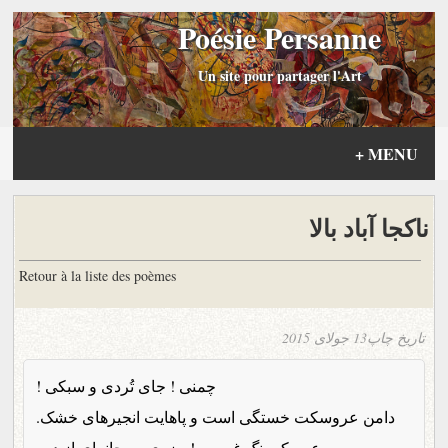
Poésie Persanne
Un site pour partager l'Art
+
MENU
ناکجا آباد بالا
Retour à la liste des poèmes
تاریخ چاپ
13 جولای 2015
چمنی ! جای تُردی و سبکی !
دامن عروسکت خستگی است و پاهایت انجیرهای خشک.
عمر کمرنگ غروبی ! مزه‌ی صبحانه‌ای از دور