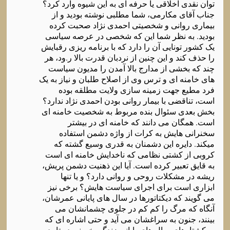
توان نقدی اخلاقی یا حرفه ای به این شیوه وارد کرد؟
جناب آقای مکارمی، شما مطلبی نوشته بودید و از
بیماری روانی و شخصیتی احمدی نژاد صحبت کرده
بودید. به نظر شما این که شخصی در عرصه سیاسی
یک کشور تونایی آن را دارد که با برنامه ریزی رقبایش
را حذف کند و این چنین از نردبان قدرت بالا ر.ود، هر
چند که بخشی از مدارج بالا آمدن را مدیون سیاست
های خامنه ای و ترس وی از اصلاح طلبان و نیاز به یک
فرد مطیع جهت زمینه سازی ولایت مطلقه بوده
است، تناقضی با بیمار روانی بودن احمدی نژاد ندارد؟
بخش بعدی سئوال بنده مربوط به شخصیت خامنه ای
است. همگان می دانند که خامنه ای در بیشتر
سخنرانی هایش به کرات از واژه دشمن استفاده
میکند. دایره این دشمنان به قدری وسیع گشته که
کروبی از کشتی نظامی که ناخدایش خامنه ای است
به قایق تعبیر کرده است. آیا این ذهنیت دشمن پریش،
ریشه در مشکلات روحی و روانی دارد؟ و یا تنها
ابزاری است برای اجرای سیاست هایش؟ برخی نیز
می گویند که دیکتاتورها در سال های پایانی عمرشان،
آنگاه که مرگ را کم کم در جلوی چشمانشان می
بینند، جنون به سراغشان می آید و حتی اشاره ای که
به کشتارهای سال های پایانی زندگی خمینی در تایید