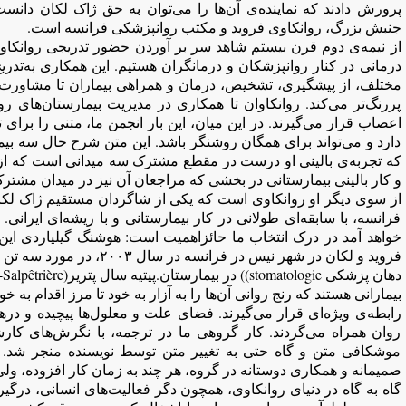
پرورش دادند که نماینده‌ی آن‌ها را می‌توان به حق ژاک لکان دانست
جنبش بزرگ، روانکاوی فروید و مکتب روانپزشکی فرانسه است.
از نیمه‌ی دوم قرن بیستم شاهد سر بر آوردن حضور تدریجی روانکاوی
درمانی در کنار روانپزشکان و درمانگران هستیم. این همکاری به‌تد
مختلف، از پیشگیری، تشخیص، درمان و همراهی بیماران تا مشاورت 
پررنگ‌تر می‌کند. روانکاوان تا همکاری در مدیریت بیمارستان‌های ر
اعصاب قرار می‌گیرند. در این میان، این بار انجمن ما، متنی را برای
دارد و می‌تواند برای همگان روشنگر باشد. این متن شرح حال سه بیم
که تجربه‌ی بالینی او درست در مقطع مشترک سه میدانی است که از آن
و کار بالینی بیمارستانی در بخشی که مراجعان آن نیز در میدان مشترک
از سوی دیگر او روانکاوی است که یکی از شاگردان مستقیم ژاک لک
فرانسه، با سابقه‌ای طولانی در کار بیمارستانی و با ریشه‌ای ایرانی
خواهد آمد در درک انتخاب ما حائزاهمیت است: هوشنگ گیلیاردی ای
فروید و لکان در شهر نیس در فر
بیمارانی هستند که رنج روانی آن‌ها را به آزار به خود تا مرز اقدام به
رابطه‌ی ویژه‌ای قرار می‌گیرند. فضای علت و معلول‌ها پیچیده و د
روان همراه می‌گردند. کار گروهی ما در ترجمه، با نگرش‌های کارشن
موشکافی متن و گاه حتی به تغییر متن توسط نویسنده منجر شد. 
صمیمانه و همکاری دوستانه در گروه، هر چند به زمان کار افزوده، ول
گاه به گاه در دنیای روانکاوی، همچون دگر فعالیت‌های انسانی، درگیر