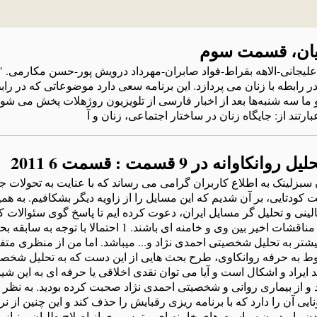
 ادیان، قسمت سوم
 علیجانی-الاهه‌ بقراط-فواد صابران-مهرداد درویش پور-حسن مکارمی. "ما
 رابطه‌ با زنان می پردازد. این برنامه‌ سعی دارد موضوعاتی که‌ در رابط
و ما سه‌ شنبه‌ها بعد از اخبار فارسی از تلویزیون روژهلات پخش می شو
عبارتند از: جایگاه‌ زنان در ساختار اجتماعی، زنان و آ
ه در 9 قسمت : قسمت 6 2011
بزلینک به اطلاع کاربران گرامی می رساند که با عنایت به تحولات ج
کودتایی، بر آن شدیم که این مسایل را از زاویه دیگر بشکافیم. به هم
ینی و تحلیل گر مسایل ایران، دعوت کرده ایم تا پاسخ گوی سئوالات ک
پیرامون پدیده ای به اسم احمدی نژاد و مناقشات اخیر بین وی و خامنه ای باشند. 
بیشتر به تحلیل شخصیتی احمدی نژاد و... میباشد. اما من از منظری مت
بوط به حرفه روانکاوی، طرح بحث هایی از این دست که به تحلیل شخصی
اد و اشکال است و آیا می توان نقدی اخلاقی یا حرفه ای به این شیو
و از بیماری روانی و شخصیتی احمدی نژاد صحبت کرده بودید. به نظر 
ن را دارد که با برنامه ریزی رقبایش را حذف کند و این چنین از نرد
آمدن را مدیون سیاست های خامنه ای و ترس وی از اصلاح طلبان و نیاز 