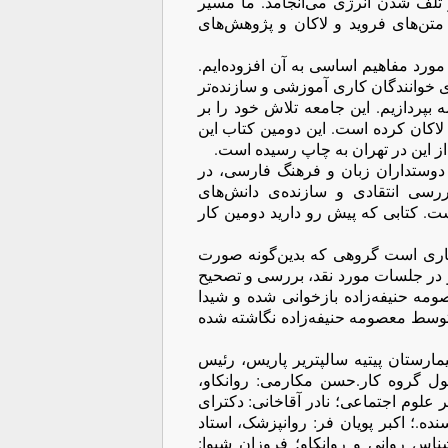
تلف شدن انرژی می‌انجامد. ما مسیر
ه متن‌های فروید و لاکان و پژوهش‌های
 مورد مفاهیم اساسی به آن‌ افزوده‌ایم.
 خوانندگان کاری آموزشی و سازنده‌تر
بپردازیم. این جامعه تلاش خود را بر
لاکان کرده است. این دومین کتاب این
ز این در تهران به چاپ رسیده است.
 دوستداران زبان و فرهنگ فارسی، در
 بررسی انتقادی و سازنده‌ی دانش‌های
ست. کتابی که پیش رو دارید دومین کار
کاری است گروهی که بدین‌گونه صورت
در جلسات مورد نقد، بررسی و تصحیح
ه حنیفه‌زاده بازخوانی شده و شیدا
توسط معصومه حنیفه‌زاده نگاشته شده
ارستان پیتیه سالپتریر پاریس، رئیس
ل گروه کار.حسن مکارمی: روانكاو،
لوم اجتماعی؛ نادر آقاخانی: دکترای
ده.؛ اکبر پویان فر: روانپزشک، استاد
ناس روانی و روانکاو؛ فروزان شیوا: