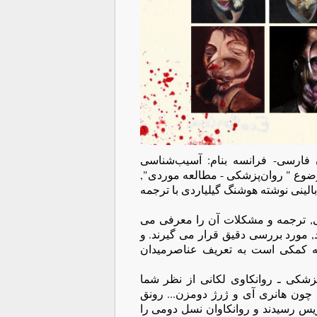
 فارسی- فرانسه بنام: آسیب‌شناسی
رگ (زخم، بخیه و کام یافتن) در ۱۳۰ برگ با موضوع " روان‌پزشکی - مطالعه موردی",
لینی نوشته هوشنگ گیلیاردی با ترجمه
نی, ترجمه و مشکلات آن را معرفی می
د, مورد بررسی دقیق قرار می گیرند. و
که کمکی است به تعریف عناصرمیدان
زشکی ـ روانکاوی لکانی از نظر شما
چون هانری آی و ژرژ دومزن... رونق
ریس رسیدند و روانکاوان نسل دومی را