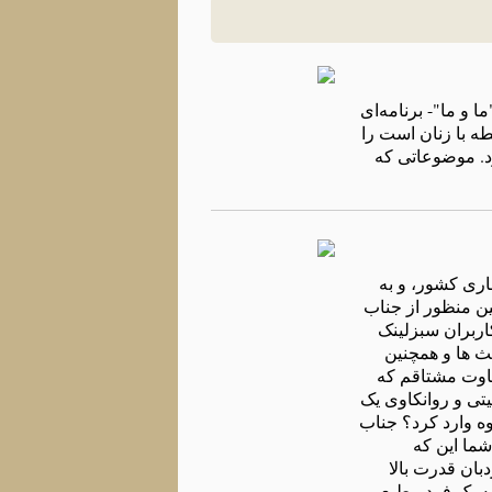
 و ما"- برنامه‌ای
ه‌ با زنان است را
د. موضوعاتی که‌
اری کشور، و به
ین منظور از جناب
اربران سبزلینک
1 احتمالا با توجه به سابقه بحث ها و همچنین
فاوت مشتاقم که
تی و روانکاوی یک
ه وارد کرد؟ جناب
شما این که
بان قدرت بالا
به یک فرد مطیع