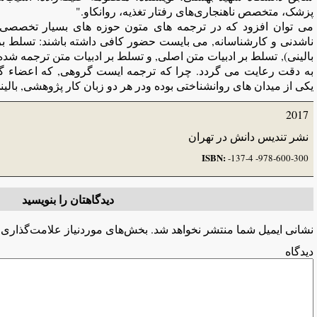
پزشک، متخصص ناهنجاری‌های رفتار تغذیه، روانکاو."
می توان افزود که در ترجمه های متون حوزه های بسیار تخصصی ر
ناشدنی و کارشناسانه, می بایست حضور کافی داشته باشند: تسلط بر 
بالینی), تسلط بر ادبیات متن اصلی, و تسلط بر ادبیات متن ترجمه شده
به دقت رعایت می گردد. چرا که ترجمه ایست گروهی, که اعضاء گرو
یکی از میدان های روانشناختی بوده ودر هر دو زبان کار پژوهشی, بالین
2017
نشر تندیس دانش در تهران
ISBN:
-137-4 -978-600-300
دیدگاهتان را بنویسید
نشانی ایمیل شما منتشر نخواهد شد.
بخش‌های موردنیاز علامت‌گذاری 
دیدگ