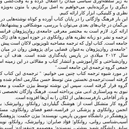
به زیر سلطه‌آوری سیاسی میدان را اشغال کرده و به وقت‌کشی و 
دیگری را برگزیده‌ایم، می‌خواهیم به اصل بپردازیم، با متون به‌ویژ
نظری و کلینیکی، ابزار کار ارائه کنیم.
این بار فرهنگ واژگانی را در پایان کتاب آورده و کوتاه نوشته‌هایی در
بی‌گمان در چاپ‌های بعدی می‌توان با بررسی، موشکافی و پیشنهادهای
ارائه کرد. لازم است به مختصر معرفی جامعه‌ی روان‌پژوهان فرانسه 
ترجمه و نشر دو زبانه نظریه های روانکاوی در حوزه آموزه های ژاک 
جامعه است, کتاب اول که ترجمه مصاحبه تلویزیونی لاکان است پیش ا
"جامعه‌ی روان‌پژوهان به‌عنوان فضایی برای پژوهش روان در میان
سال ۲۰۱۲ میلادی در پاریس پایه‌گذاری شده است. هدف آن
روان‌شناختی و کارِآموزشی و انتشار کتاب و مقالاتی در این زمینه ا
جمعی گروه ترجمه‌ی این جامعه است."
در مورد شیوه ترجمه کتاب چنین می خوانیم: " ترجمه‌ی این کتاب 
گرفته است:ترجمه‌ی نخستین متن توسط حسن مکارمی انجام شده و 
گروه قرار گرفته است. سپس این نوشته توسط بیژن حکمت و معصوم
نبوی به ویراستاری ادبی متن پرداخته‌ است. فرهنگ واژگان تخصصی 
و نادر آقاخانی بازفرست‌هایی از لکان را به آن‌ها افزوده ‌است.
گروه کار متشکل است از: هوشنگ گیلیاردی: روانکاو، روانپزشک: بیم
انجمن روانکاوی و پزشکی در فرانسه،عضو فضای روانکاوی، مسئو
پژوهشگر در دانشگاه سوربن پاریس، نویسنده؛ بیژن حکمت: پژوهشگر ع
آسیب‌شناسی روانی، روانکاو؛ فؤاد صابران: روانپزشک، روانكاو، نویسن
سابق دانشگاه شهید بهشتی، نویسنده؛ معصومه حنیفه‌زاده: آسیب‌ش