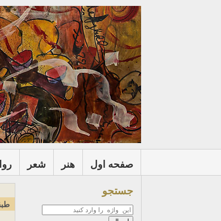
صفحه اول
هنر
شعر
روا
جستجو
طبق
جستجو