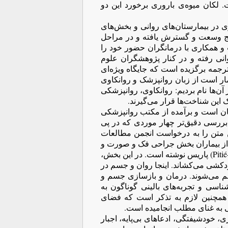
. لکان میوه‌ی باروری برخورد این دو
 در بیمارستان‌های روانی و بخش‌های
ریج وسعت و گسترش یافته و در مراحل
و همکاری با درمانگران حضور خود را
وانی رفته و در کنار پژوهشگران علوم
 ترجمه برگزیده است که جایگاه ویژه‌ای
ار است از زبان روانپزشک و روانکاوی
‌ها نام بردیم: روانکاوی، روانپزشکی
 این شناخت‌ها قرار می‌گیرند.
ان است و برآمده از مکتب روانپزشکی
. بررسی دقیق‌تر چهار موردی که در پی
ن متن را به درخواست انجمن مطالعات
انسه در سال ۲۰۰۳، در مورد سه تن از بیماران بخش جراحی فک و صورت و
دهان پزشکی stomatologie)) در بیمارستان.پیتیه سال پتریر(Pitié-Salpêtrière) پاریس نوشته است. در این بخش،
 خودکشی می‌کشاند. اینجا روان و جسم در
رهم می‌شوند. درمان و بازسازی جسم و
اسی و تجربه‌های بالینی گوناگون به
همچنین لازم به تذکر است که فضای
ی به غنای مطلب انجامیده است.
ی، خودشیفتگی، ادعاهای بی‌پایه، اجبار