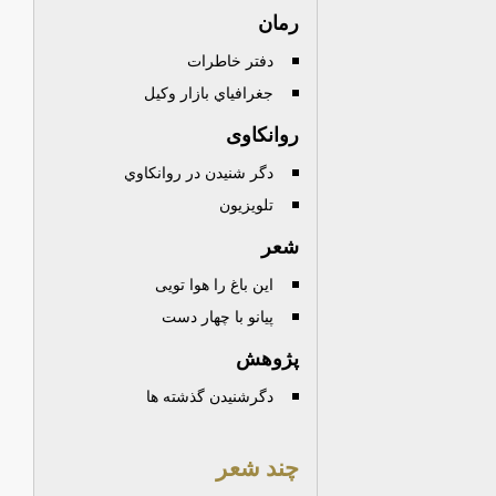
رمان
دفتر خاطرات
جغرافياي بازار وکيل
روانکاوی
دگر شنيدن در روانكاوي
تلویزیون
شعر
این باغ را هوا تویی
پيانو با چهار دست
پژوهش
دگرشنیدن گذشته ها
چند شعر