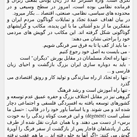
فرمانده نظامی بوده است، امروز در سطح وسیعی و در
محدوده های سیاسی، نظامی، صنعتی، اقتصاد ... بکار میرود.
در بیان اهداف عمدۀ تجدّد و تمایلات گوناگون مردم ایران و
متفکرین ما از بدو آشنائی ما با این پدیده، مکاتب و گرایشهای
گوناگونی شکل گرفته اند. این مکاتب در گویش های مردمی
خود را براحتی نشان می دهند:
- ما باید از کف پا تا به فرق سر فرنگی شویم.
- می بایست به اصل خود رجوع کنیم
- تنها راه اتحاد مسلمانان در مقابل یورش "دیگران" است
- باید به دوباره سازی ایران بزرگ بازگشت و احیای زبان
فارسی و ...
- تنها راه تجدّد از راه سازندگی و تولید کار و رونق اقتصادی می
گذرد
- تنها راه آموزش است و رشد فرهنگ
گروهی نیز در مقابل اختلاف بزرگ و حفره عمیق عدم توسعه و
کشورهای توسعه یافته به افسردگی فلسفی و اجتماعی دچار
شده اند و می شوند. و یا اساساً باور خود را در قالب : «نسل ما
نسلی است (dégénéré) و این فرصت کوتاه زندگی را به خودت
برس» از دست می دهند. و یا همان عبارت نقل شده از طرف
یکی از پادشاهان قاجار پس از بازگشت از سفر فرنگ را آویزۀ
گوش می کنند: «اگر آنها به جلو رفته اند ... ما هم عقب نرفته