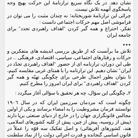
نشان دهد. در یک نگاه سریع ترازنامۀ این حرکت بهیچ وجه
پاسخگوی آنهمه تلاش نیست.
چرائی این ترازنامۀ شوربختانه؛ نه چندان مثبت را می توان در
فراموشی اصل مهم حرکات اجتماعی دانست :
تفکر، اختراع و همه گیر کردن "اهداف راهبردی تجدد" برای
جامعه ایران
٭٭٭
تلاش ما برآنست که از طریق بررسی اندیشه های متفکرین و
حرکات و رفتارهای اجتماعی، سیاسی، اقتصادی، فرهنگی ... در
طی این دوران، ترازنامه ای از حضور "اهداف راهبردی تجدّد در
ایران" نشان دهیم. این ترازنامه را با همتای غربی مقایسه کنیم،
تا بتوان بطور اجمال طرحی برای چگونگی تهیّه و همه گیر
کردن "اهداف راهبردی" برای ایران امروز را مطرح کنیم.
٢ـ چگونگی این سؤال، چه هر تحقیق با سؤالی آغاز میگردد :
چگونه است که مردمان سرزمین ایران که در سال ١٩٠٦
توانستند فرمان مشروطیت را به امضاء برسانند و یکی از اولین
مجالس قانونگزاری جهان را در خارج از دنیای صنعتی برپا دارند
(پیش از روسیه، پیش از چین، پیش از کلیه کشورهای اسلامی،
هند، کشورهای آفریقائی) و اصل تفکیک سه قوّه را عملاً در
قانون اساسی گنجانده و قدرت اجرائی دولت را از نماد سلطنت