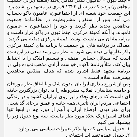
مجاهدین) بودند که در سال ١٣٢٢ قمری در مشهد برپا شده بود.
این جمعیت خود شعبه ای از اجتماعیون، عامیون باکو بحساب
می آمد. پس از استقرار مشروطیت در نظامنامۀ جمعیت
مجاهدین تجدید نظر گردید و خود را اجتماعیون – عامیون
نامیدند. با آنکه کمیتۀ مرکزی اجتماعیون در باکو قرار داشت و
مرامنامۀ آن می بایست توسط کمیتۀ مرکزی دیکته می گردید،
معذلک در برنامه های این جمعیت با برنامه های کمیتۀ مرکزی
باکو تفاوتهائی دیده می شود. به نظر می رسد سعی در این شده
است که مسائل حساس مذهبی و تقسیم املاک را با احتیاط
بیان کند، مثلاً برنامۀ باکو درخواست آزادی مذهب نموده ولی در
برنامۀ مشهد فقط اشاره شده که هدف مقدّس مجاهدین
پیشرفت اسلام است. »
پس از شروع بیداری ایرانیان، بدون شک و با اتفاق نظر مورخان
و جامعه شناسان، انقلاب مشروطه را می توان بزرگترین حادثه
ای دانست که درهای تجدّد را بر روی ایرانیان گشود و در زندگی
اجتماعی مردم ایران تأثیری همه جانبه و عمیق برجای گذاشت.
برای بهتر دیدن، اوضاع ایران و آنهم از دور، چه در اینجا تنها
اهداف استراتژیک تجدّد مورد نظر ماست، سه نوع جدول زیر را
پیشنهاد می کنیم.
١ـ جدول سیاسی که تنها بذکر تغییرات سیاسی می پردازد
٢ـ جدول عمده تغییرات اجتماعی