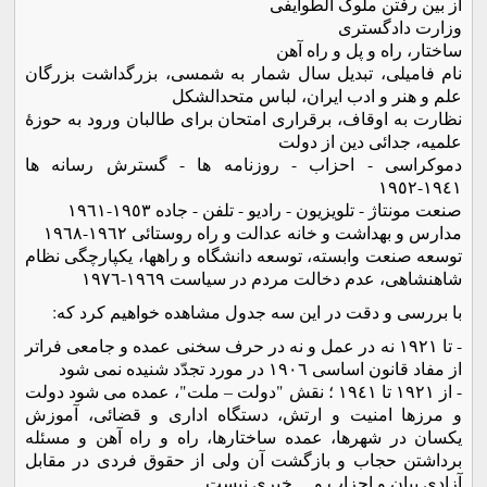
از بین رفتن ملوک الطوایفی
وزارت دادگستری
ساختار، راه و پل و راه آهن
نام فامیلی، تبدیل سال شمار به شمسی، بزرگداشت بزرگان
علم و هنر و ادب ایران، لباس متحدالشکل
نظارت به اوقاف، برقراری امتحان برای طالبان ورود به حوزۀ
علمیه، جدائی دین از دولت
دموکراسی - احزاب - روزنامه ها - گسترش رسانه ها
١٩٤١-١٩٥٢
صنعت مونتاژ - تلویزیون - رادیو - تلفن - جاده ١٩٥٣-١٩٦١
مدارس و بهداشت و خانه عدالت و راه روستائی ١٩٦٢-١٩٦٨
توسعه صنعت وابسته، توسعه دانشگاه و راهها، یکپارچگی نظام
شاهنشاهی، عدم دخالت مردم در سیاست ١٩٦٩-١٩٧٦
با بررسی و دقت در این سه جدول مشاهده خواهیم کرد که:
- تا ١٩٢١ نه در عمل و نه در حرف سخنی عمده و جامعی فراتر
از مفاد قانون اساسی ١٩٠٦ در مورد تجدّد شنیده نمی شود
- از ١٩٢١ تا ١٩٤١ ؛ نقش "دولت – ملت"، عمده می شود دولت
و مرزها امنیت و ارتش، دستگاه اداری و قضائی، آموزش
یکسان در شهرها، عمده ساختارها، راه و راه آهن و مسئله
برداشتن حجاب و بازگشت آن ولی از حقوق فردی در مقابل
آزادی بیان و احزاب و ... خبری نیست