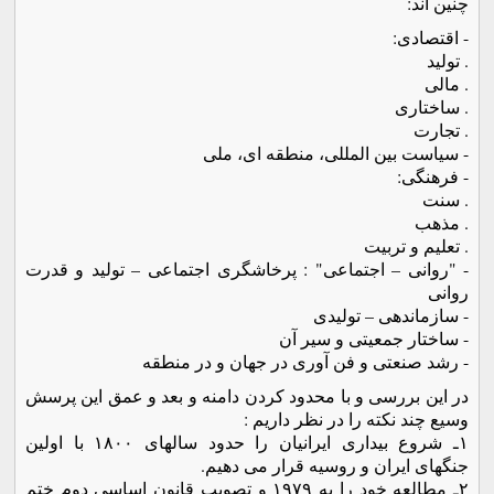
چنین اند:
- اقتصادی:
. تولید
. مالی
. ساختاری
. تجارت
- سیاست بین المللی، منطقه ای، ملی
- فرهنگی:
. سنت
. مذهب
. تعلیم و تربیت
- "روانی – اجتماعی" : پرخاشگری اجتماعی – تولید و قدرت
روانی
- سازماندهی – تولیدی
- ساختار جمعیتی و سیر آن
- رشد صنعتی و فن آوری در جهان و در منطقه
در این بررسی و با محدود کردن دامنه و بعد و عمق این پرسش
وسیع چند نکته را در نظر داریم :
١ـ شروع بیداری ایرانیان را حدود سالهای ١٨٠٠ با اولین
جنگهای ایران و روسیه قرار می دهیم.
٢ـ مطالعه خود را به ١٩٧٩ و تصویب قانون اساسی دوم ختم