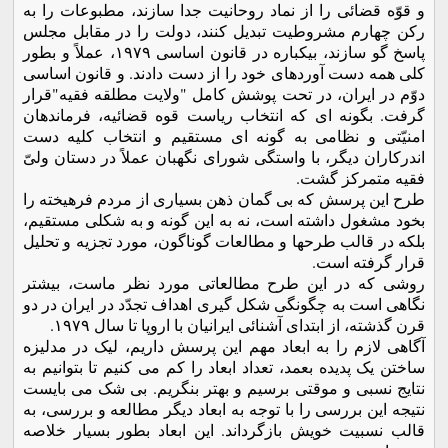
و قوّه قضائی را از نماد روحانیت جدا سازند، مطبوعات را به
رکن چهارم مشروطیت تبدیل کنند، دولت را در مقابل مجلس
پاسخ گو سازند، بیکباره در قانون اساسی ١٩٧٩، عملاً و بطور
کلی همه دست آوردهای خود را از دست دادند. و قانون اساسی
دوّم در ایران، در تحت پوشش کامل "ولایت مطلقه فقیه"قرار
گرفت. بگونه ای که انتخاب ریاست قوه قضائیه، فرماندهان
امنیّتی و نظامی به گونه ای مستقیم و انتخاب کلیه دست
اندرکاران دیگر، با واستگی شورای نگهبان عملاً در دستان ولیّ
فقیه متمرکز گشت.
طرح این پرسش که بی گمان ذهن بسیاری از مردم فرهیخته را
بخود مشغول داشته است، نه به این گونه و به شکلی مستقیم،
بلکه در قالب طرحها و مطالعات گوناگون، مورد تجزیه و تحلیل
قرار گرفته است.
روشی که در این طرح مطالعاتی مورد نظر ماست، بیشتر
نگاهی است به چگونگی شکل گیری اهداف تجدّد در ایران در دو
قرن گذشته، از ابتدای آشنائی ایرانیان با اروپا تا سال ١٩٧٩.
آگاهی لازم را به ابعاد مهم این پرسش داریم، لیک در مدلیزه
ساختن یک پدیده بعمد، تعداد ابعاد را کم می کنیم تا بتوانیم به
نتایج نسبی و موقتی برسیم و بهتر بنگریم. بی شک می بایست
نتیجه این بررسی را با توجه به ابعاد دیگر مطالعه و بررسی، به
قالب نسبیت خویش بازگرداند. این ابعاد بطور بسیار خلاصه