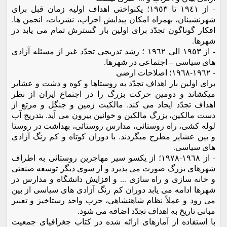
- از ١٩٤١ تا ١٩٥٣؛ یکنواختی اهداف اولیه زمان قبل برای
شهرنشینان، بهمراه امکان پیدایش احزاب، نشریات، انجمن ها.
افکار گوناگون تجدّد برای اولین بار گسترش تمام می یابد در
شهرها.
- از ١٩٥٣ الی ١٩٦٢ ؛ رشد تدریجی تجدّد غیر از مسئله آزادی
های سیاسی – اجتماعی در شهرها.
- ١٩٦٢-١٩٦٨؛ اصلاحات ارضی
برای اولین بار اهداف تجدّد به روستاها و کوه و دشت و عشایر
میکشاند و دومین حرکت بزرگ را در اجتماع ایران از نظر
اهداف تجدّد ایجاد می کند. مالکیت زمین و جنگل و مرتع از
دست مالکین، بزرگ مالکین و خوانین بیرون می آید. بتدریج آب
لوله کشی، راه روستائی، مدارس روستائی، بهداشت در روستا
و بین عشایر مطرح میگردند. با دوران کوتاه و کم رنگ آزادی
های سیاسی.
- از ١٩٦٨-١٩٧٨؛ از یکسو سیر مهاجرین روستائی به اطراف
شهرهای بزرگ صورت می پذیرد و از سوی دیگر توسعه صنعتی
و خانه سازی و راه سازی ... و افزایش دانشگاه و مدارس در
شهرها ادامه می یابد دوران کم رنگ آزادی های سیاسی از بین
می رود و عملاً نظام شاهنشاهی، حزب واحد رستاخیز و تعبیر
مبانی تاریخ به اهداف تجدّد اضافه می شود.
با استفاده از آمارهای ارائه شده در کتاب جغرافیای جمعیت