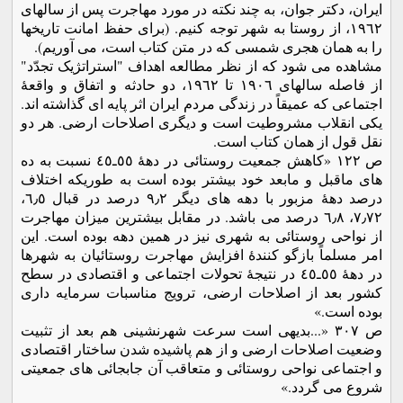
ایران، دکتر جوان، به چند نکته در مورد مهاجرت پس از سالهای
١٩٦٢، از روستا به شهر توجه کنیم. (برای حفظ امانت تاریخها
را به همان هجری شمسی که در متن کتاب است، می آوریم).
مشاهده می شود که از نظر مطالعه اهداف "استراتژیک تجدّد"
از فاصله سالهای ١٩٠٦ تا ١٩٦٢، دو حادثه و اتفاق و واقعۀ
اجتماعی که عمیقاً در زندگی مردم ایران اثر پایه ای گذاشته اند.
یکی انقلاب مشروطیت است و دیگری اصلاحات ارضی. هر دو
نقل قول از همان کتاب است.
ص ١٢٢ «کاهش جمعیت روستائی در دهۀ ٥٥ـ٤٥ نسبت به ده
های ماقبل و مابعد خود بیشتر بوده است به طوریکه اختلاف
درصد دهۀ مزبور با دهه های دیگر ٩٫٢ درصد در قبال ٦٫٥،
٧٫٧٢، ٦٫٨ درصد می باشد. در مقابل بیشترین میزان مهاجرت
از نواحی روستائی به شهری نیز در همین دهه بوده است. این
امر مسلماً بازگو کنندۀ افزایش مهاجرت روستائیان به شهرها
در دهۀ ٥٥ـ٤٥ در نتیجۀ تحولات اجتماعی و اقتصادی در سطح
کشور بعد از اصلاحات ارضی، ترویج مناسبات سرمایه داری
بوده است.»
ص ٣٠٧ «...بدیهی است سرعت شهرنشینی هم بعد از تثبیت
وضعیت اصلاحات ارضی و از هم پاشیده شدن ساختار اقتصادی
و اجتماعی نواحی روستائی و متعاقب آن جابجائی های جمعیتی
شروع می گردد.»