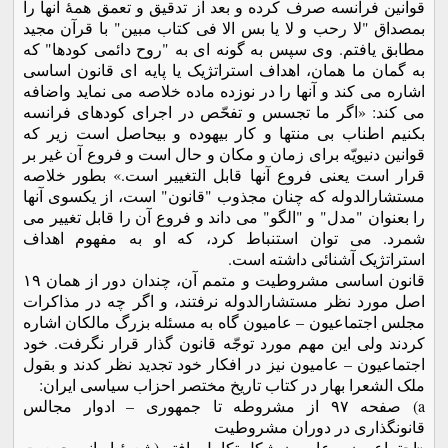
قوانین فرانسه صرف کرده و بعد از تدقیق و تعمق همۀ آنها را
بمصداق "لا رحب و لا یا بس الا فی کتاب مبین" با قرآن مجید
مطابق یافتم. وی سپس به گونه ای به "روح دائمی کودها" که
به گمان ما همان، اهداف استراتژیک یا پایه ای قانون اساسی
اشاره می کند و آنها را در نوزده ماده خلاصه می نماید واضافه
می کند: «اگر ما تجسس و تفحّص در اجرای کودهای فرانسه
بکنیم اطناب بی منتها و کار بیهوده و بیحاصل است زیر که
قوانین دنیویّه برای زمان و مکان و حال است و فروع آن غیر بر
قرار است یعنی فروع آنها قابل التغییر است.» بطور خلاصه
مستشارالدوله که چنان مجذوب "قانون" است، از یکسوی آنها
را بعنوان "مدل" و "الگو" می داند و فروع آن را قابل تغییر می
شمرد. می توان استنباط کرد، که او به مفهوم اهداف
استراتژیک آشنائی داشته است.
قانون اساسی مشروطیت و متمم آن، چندان دور از همان ١٩
اصل مورد نظر مستشارالدوله نرفتند، و اگر چه در مذاکرات
مجلس اجتماعیون – عامیون گاه به مسئله بزرگ مالکان اشاره
کردند ولی این مهم مورد توجّه قانون گذار قرار نگرفت. خود
اجتماعیون – عامیون نیز در افکار خود تجدید نظر کدند و بقول
ملک الشعرا بهار در کتاب تاریخ مختصر احزاب سیاسی ایران:
a) صفحه ٩٧ از مشروطه تا جمهوری – ادوار مجالس
قانونگذاری در دوران مشروطیت
«اجتماعیون – عامیون شکل تکامل یافته (شعبۀ ایرانی جمعیت