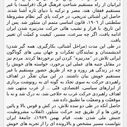
ایرانیان از راه مستقیم شناختِ فرهنگِ فرنگ (فرانسه) یا غیر
مستقیم قفقاز، هند، مصر و ترکیه با دنیای تازه آشنا شدند.
حاصل این آشنائی تدریجی، در حرکت پای گیر نظام مشروطۀ
سلطنتی از ١٩٠٦، قانون اساسی متمم ان متبلور شد. پس از
این تاریخ، با فراز و نشیب هائی حرکت مدرنیزه شدن ایران
ادامه یافت، اگر چه سرعت، مسیر، کیفیت و کمیّت آن تغییر
یافت.
در طی این مدت (مراحل آشنائی، بکارگیری، همه گیر شدن)
اندیشمندان و نمایندگان تفکرات و جهان بینی های گوناگون
ایرانی تلاش در "مدرنیزه" کردن این برخوردها کردند. مردم نیز
در مقابل جنبه های عملی این برخورد، خواسته های خویش را
چه در زندگی هر روزه و چه از طریق حضور مستقیم یا غیر
مستقیم خویش بیان داشتند. در این میان تفکّر در اهداف
راهبردی حرکت به سوی تجدّد به گونه ای به رونوشت برداری
از ابزارهای سیاسی، اقتصادی، فنّی ... از غرب منتهی شد.
اهداف راهبردی حرکت غرب نه حلاجی شد، نه درک شد و نه با
موقعیّت و وضعیّت ما تطبیق داده شد.
حاصل آنکه در طی دو سده تلاش، در کش و قوس بالا و پائین
رفتن ها و از طریق چند حرکت متبلور، (انقلاب مشروطیت،
جنبش ملی شدن نفت، قیام بهمن ١٩٧٩)، جامعۀ ایران
نتوانست مسیر مشخص و بالارونده ای را از تجربه های خویش