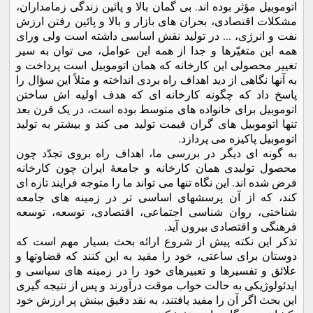
اتوموبیل مؤثر بوده اند. بی گمان بالا و پائین زندگی زمامداران،
مشکلات اقتصادی، بحران های بازار و بالا و پائین رفتن ارزش
نفت و انرژی، ... در تولید نقش اساسی داشته است ولی ورای
همه این متغیّرها و جدا از همه این عوامل، می توان به سیر
تغییر محصولی این کارخانه که همان اتوموبیل است پرداخت و
به آنها نگاهی از دید اهداف راه بردی انداخته و مثلاً این سؤال را
پاسخ داد که چگونه کارخانه ای که هدف اولیه اش ساختن
اتوموبیل برای خانواده های متوسط بوده است، در یک قرن بعد
تنها اتوموبیل های گران قیمت تولید می کند و بیشتر به تولید
اتوموبیل پاکیزه می پردازد.
به گونه ای دیگر در بررسی ما، اهداف راه بروی تجدّد چون
محصول تولیدی همان کارخانه و جامعۀ ایران چون کارخانه
فرض شده اند. این نگاه تنها می تواند ما را متوجه فرایند تازه ای
کند، که از آن پرسشهای اساسی تر در زمینه های جامعه
شناختی، روان شناسی اجتماعی، اقتصادی، توسعه، توسعه
فرهنگی و اقتصادی بیرون آید.
تذکر این نکته پیش از شروع ارائه بحث بسیار مهم است که
دوستان برای ساعتی، خود را مقید به این کنند که قضاوتها و
علائق و تفسیرها و تعبیرهای خود را در زمینه های سیاسی و
ایدئولوژیکی به حالت خواب موقت درآورند و پس از نتیجه گیری
این بحث اگر آن را مفید یافتند، به نقد دقیق بینش پر ارزش خود