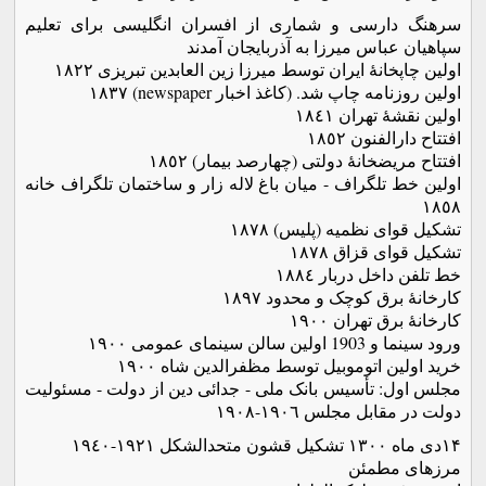
سرهنگ دارسی و شماری از افسران انگلیسی برای تعلیم
سپاهیان عباس میرزا به آذربایجان آمدند
اولین چاپخانۀ ایران توسط میرزا زین العابدین تبریزی ١٨٢٢
اولین روزنامه چاپ شد. (کاغذ اخبار newspaper) ١٨٣٧
اولین نقشۀ تهران ١٨٤١
افتتاح دارالفنون ١٨٥٢
افتتاح مریضخانۀ دولتی (چهارصد بیمار) ١٨٥٢
اولین خط تلگراف - میان باغ لاله زار و ساختمان تلگراف خانه
١٨٥٨
تشکیل قوای نظمیه (پلیس) ١٨٧٨
تشکیل قوای قزاق ١٨٧٨
خط تلفن داخل دربار ١٨٨٤
کارخانۀ برق کوچک و محدود ١٨٩٧
کارخانۀ برق تهران ١٩٠٠
ورود سینما و 1903 اولین سالن سینمای عمومی ١٩٠٠
خرید اولین اتوموبیل توسط مظفرالدین شاه ١٩٠٠
مجلس اول: تأسیس بانک ملی - جدائی دین از دولت - مسئولیت
دولت در مقابل مجلس ١٩٠٦-١٩٠٨
۱۴دی ماه ۱۳۰۰ تشکیل قشون متحدالشکل ١٩٢١-١٩٤٠
مرزهای مطمئن