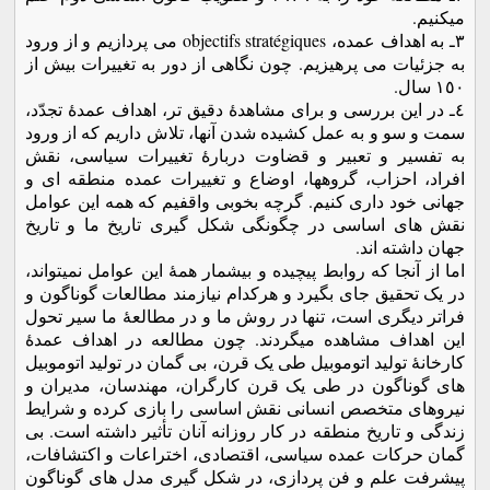
میکنیم.
٣ـ به اهداف عمده، objectifs stratégiques می پردازیم و از ورود
به جزئیات می پرهیزیم. چون نگاهی از دور به تغییرات بیش از
١٥٠ سال.
٤ـ در این بررسی و برای مشاهدۀ دقیق تر، اهداف عمدۀ تجدّد،
سمت و سو و به عمل کشیده شدن آنها، تلاش داریم که از ورود
به تفسیر و تعبیر و قضاوت دربارۀ تغییرات سیاسی، نقش
افراد، احزاب، گروهها، اوضاع و تغییرات عمده منطقه ای و
جهانی خود داری کنیم. گرچه بخوبی واقفیم که همه این عوامل
نقش های اساسی در چگونگی شکل گیری تاریخ ما و تاریخ
جهان داشته اند.
اما از آنجا که روابط پیچیده و بیشمار همۀ این عوامل نمیتواند،
در یک تحقیق جای بگیرد و هرکدام نیازمند مطالعات گوناگون و
فراتر دیگری است، تنها در روش ما و در مطالعۀ ما سیر تحول
این اهداف مشاهده میگردند. چون مطالعه در اهداف عمدۀ
کارخانۀ تولید اتوموبیل طی یک قرن، بی گمان در تولید اتوموبیل
های گوناگون در طی یک قرن کارگران، مهندسان، مدیران و
نیروهای متخصص انسانی نقش اساسی را بازی کرده و شرایط
زندگی و تاریخ منطقه در کار روزانه آنان تأثیر داشته است. بی
گمان حرکات عمده سیاسی، اقتصادی، اختراعات و اکتشافات،
پیشرفت علم و فن پردازی، در شکل گیری مدل های گوناگون