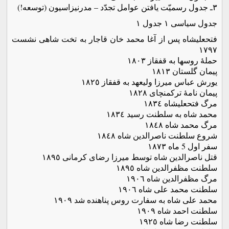
٣ـ جدول رسمیّت یافتن عوامل تجدّد – مدرنیزاسیون (توسعه!)
جدول سیاسی ١ جدول ١
فتحعلیشاه پس از آغا محمد خان قاجار به تخت شاهی نشست
١٧٩٧
حملۀ روسها به قفقاز ١٨٠٣
پیمان گلستان ١٨١٣
یورش عباس میرزا ولیعهد به قفقاز ١٨٢٥
پیمان نامۀ ترکمنچای ١٨٢٨
مرگ فتحعلیشاه ١٨٣٤
محمد شاه به سلطنت رسید ١٨٣٤
مرگ محمد شاه ١٨٤٨
شروع سلطنت ناصرالدین شاه ١٨٤٨
سفر اول 5 ماه ١٨٧٣
قتل ناصرالدین شاه توسط میرزا رضای کرمانی ١٨٩٥
سلطنت مظفرالدین شاه ١٨٩٥
مرگ مظفرالدین شاه ١٩٠٦
سلطنت محمد علی شاه ١٩٠٦
محمد علی شاه به سفارت روس پناهنده شد ١٩٠٩
سلطنت احمد شاه ١٩٠٩
سلطنت رضا شاه ١٩٢٥