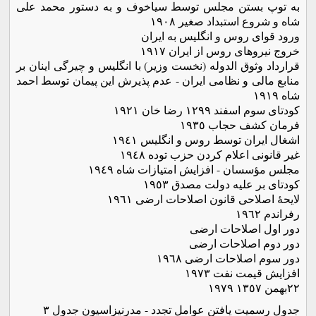
به توپ بستن مجلس توسط سیاخوف و به دستور محمد علی
شاه و شروع استبداد صغیر ١٩٠٨
ورود قوای روس و انگلیس به ایران
خروج نیروهای روس از ایران ١٩١٧
قرارداد وثوق الدوله (نخست وزیر) با انگلیس و چیرگی اینان بر
منابع مالی و نظامی ایران - عدم پذیرش این پیمان توسط احمد
شاه ١٩١٩
کودتای سوم اسفند ١٢٩٩ رضا خان ١٩٢١
فرمان کشف حجاب ١٩٣٥
اشغال ایران توسط روس و انگلیس ١٩٤١
غیر قانونی اعلام کردن حزب توده ١٩٤٨
مجلس مؤسسان - افزایش امتیازات شاه ١٩٤٩
کودتای بر علیه دولت مصدق ١٩٥٣
لایحۀ اصلاحی قانون اصلاحات ارضی ١٩٦١
رفراندم ١٩٦٢
دور اول اصلاحات ارضی
دور دوم اصلاحات ارضی
دور سوم اصلاحات ارضی ١٩٦٨
افزایش قیمت نفت ١٩٧٣
٢٢بهمن ١٣٥٧ ١٩٧٩
جدول رسمیت یافتن عوامل تجدد - مدرنیزاسیون جدول ٣