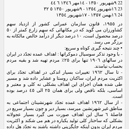
22 ٩شهریور ١٣٥٠ - ١٤مهر ١٣٤٦ ٦ ٤٤
23 ١٦شهریور ١٣٥٤ - ٩شهریور ١٣٥٠ ٥ ٣٢
24 ١٦بهمن ١٣٥٧ - ١٧شهریور ١٣٥٤
در ١٩٥٥، قانون سازمان عمرانی کشور از ازدیاد سهم
کشاورزان می گوید که در مکانهائی که سهم زارع کمتر از ٥٠
درصد محصول است، ١٠ درصد دیگر از درآمد خالص مالکانه به
برزگر می رسد.
• چند نتیجه گیری کوتاه و سریع:
- با وجود تذکر سوسیال دموکراتها : اهداف عمده تجدّد در ایران
در سالهای ١٩٠٦ تنها برای ٢٥٪ مردم تهیه شد و بقیه مردم
بحساب نیامدند.
- تا سال ١٩٦٢ تغییرات بسیار اندکی در اهداف تجدّد برای
اکثریت مردم ایران، ساکنان روستا و عشایر داده شد و مسیر
طی شده همان اجرای این اهداف بشکلی نه کلی و معتبر و
اساسی، بلکه ناقص ولی برای همان ٢٥ الی ٤٥ درصد بوده
است.
- از سال ١٩٦٢ اهداف عمده تجدّد شهرنشینان اجتماعی به
مناطق غیر شهرنشین میرسد، بسیار دیر و چون بسیار سریع در
فاصلۀ ٦ سال این اهداف صورت می گیرد بسیار عجولانه
بشکلی که ساختار کلی تولید یکباره در هم می شکند و اکثریت
مردم ایران بدون اینکه جایگزینی داشته باشند به تجدّد هل داده