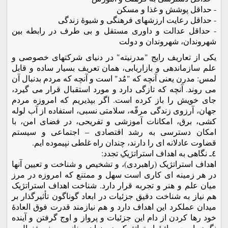
- حداقل پوشش و غذا و مسکن
- حداقل رعایت ارزشهای فرهنگی و شیوۀ زندگی
- حداقل عدالت و داوری مستقل و بی طرف در رابطه بین
شهروندان، شهروندان و دولت
یکی از تعاریف رایج "مدرنیته" در دنیای شرکتهای خصوصی و
علم سازماندهی و بازاریابی، همان تعریف بسیار ساده و قابل
لمس: مدرن یعنی آنچه که "مُد" است و آنچه که مردم بدنبال آن
می روند. آنچه که تازگی دارد و مورد استقبال قرار می گیرد،
جای خویش را باز کرده است. اگر بپذیریم که امروزه مردم
جهان، آرزوی زندگی مرفّه، سلامتی نسبی، استفاده از آب لوله
کشی، برق، امکانات آموزشی و تفریحی، در فضای امن، با
امکان دسترسی به رشد اقتصادی – اجتماعی و سیستم
قضاوت عادلانه ای را دارند، چندان راه غلطی نپیموده ایم.
٤ـ نگاهی به اهداف استراتژیکِ تجدد:
اهداف استراتژیک (راهبردی)، و تشخیص و شناخت و تعیین آنها
در هر زمینه ای کاری است سهل و ممتنع که امروزه در مرز
میان علم و هنر و تجربه قرار دارد. شناخت اهداف استراتژیک
هم نیاز به شناخت دقیق جزئیات در ابعاد گوناگون تأثیرگذار بر
میدان عملکرد این اهداف دارد و هم نیازمند قدرت فوق العادۀ
خود رها کردن از دام این جزئیات و پرواز و اوج گرفتن و آینده
نگری است. واژۀ استراتژ که در زبان یونانی بمعنی ژنرال و