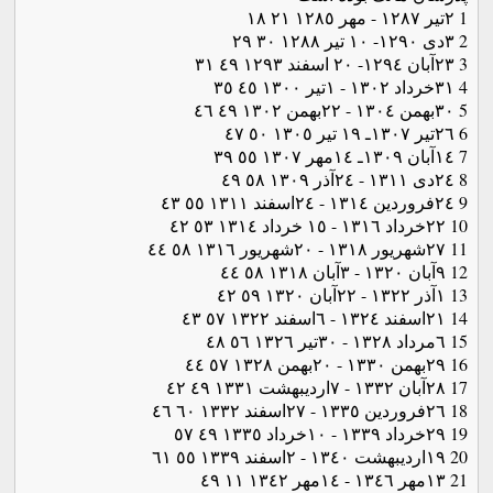
1 ٢تیر ١٢٨٧ - مهر ١٢٨٥ ٢١ ١٨
2 ٣دی ١٢٩٠- ١٠ تیر ١٢٨٨ ٣٠ ٢٩
3 ٢٣آبان ١٢٩٤- ٢٠ اسفند ١٢٩٣ ٤٩ ٣١
4 ٣١خرداد ١٣٠٢ - ١تیر ١٣٠٠ ٤٥ ٣٥
5 ٣٠بهمن ١٣٠٤ - ٢٢بهمن ١٣٠٢ ٤٩ ٤٦
6 ٢٦تیر ١٣٠٧ـ ١٩ تیر ١٣٠٥ ٥٠ ٤٧
7 ١٤آبان ١٣٠٩ـ ١٤مهر ١٣٠٧ ٥٥ ٣٩
8 ٢٤دی ١٣١١ - ٢٤آذر ١٣٠٩ ٥٨ ٤٩
9 ٢٤فروردین ١٣١٤ - ٢٤اسفند ١٣١١ ٥٥ ٤٣
10 ٢٢خرداد ١٣١٦ - ١٥ خرداد ١٣١٤ ٥٣ ٤٢
11 ٢٧شهریور ١٣١٨ - ٢٠شهریور ١٣١٦ ٥٨ ٤٤
12 ٩آبان ١٣٢٠ - ٣آبان ١٣١٨ ٥٨ ٤٤
13 ١آذر ١٣٢٢ - ٢٢آبان ١٣٢٠ ٥٩ ٤٢
14 ٢١اسفند ١٣٢٤ - ٦اسفند ١٣٢٢ ٥٧ ٤٣
15 ٦مرداد ١٣٢٨ - ٣٠تیر ١٣٢٦ ٥٦ ٤٨
16 ٢٩بهمن ١٣٣٠ - ٢٠بهمن ١٣٢٨ ٥٧ ٤٤
17 ٢٨آبان ١٣٣٢ - ٧اردیبهشت ١٣٣١ ٤٩ ٤٢
18 ٢٦فروردین ١٣٣٥ - ٢٧اسفند ١٣٣٢ ٦٠ ٤٦
19 ٢٩خرداد ١٣٣٩ - ١٠خرداد ١٣٣٥ ٤٩ ٥٧
20 ١٩اردیبهشت ١٣٤٠ - ٢اسفند ١٣٣٩ ٥٥ ٦١
21 ١٣مهر ١٣٤٦ - ١٤مهر ١٣٤٢ ١١ ٤٩