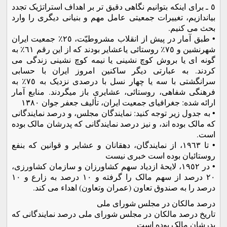
٥ ـ برای اینکه بتوانیم نگاهی دقیق تر بر اهداف استراتژیک تجدد
بیاندازیم، تغییرات جمعیتی عامل مهم و بنیانی دیگری را وارد
بحث می کنیم.
• طبق آمار در پیش از انقلاب مشروطیّت، ٢٥٪ جمعیت ایران
شهرنشین و ٧٥٪ روستائی یاعشایر بودند که از این رقم ٦١٪ به
گونه ای یا بروش کوچ نشینی یا نیمه کوچ نشینی زندگی می
کردند. به عبارتی دیگر ساکنین امروز ایران با حسابی
سرانگشتی با سه یا چهار نسل با درصدی نزدیک به ٧٥٪ به
فرهنگی شفاهی، روستائی، عشایری باز میگردند. منابع آمار
ارائه شده: جغرافیای جمعیت ایران، تألیف جعفر جوان ١٣٨٠
• به جدول زیر توجه کنید: نمایندگان مجلس، و درصد نمایندگانی
که مالک بوده اند، و نیز درصد نمایندگانی که پدرشان مالک بوده
است.
• تا ١٩٦٣، از نمایندگان، دهقانان و عشایر و قوانین که بنفع
روستائیان بوده است خبری نیست
• در ١٩٥٢، لایحۀ ازدیاد سهم کشاورزان و سازمان کشاورزی،
٢٠ درصد از سهم مالک را گرفته و ١٠ درصد به زارع و ١٠
درصد را به صندوق تعاون (عمران وتعاون) اهداء می کند.
درصد مالکان در مجلس شورای ملی
تاریخ درصد مالکان در مجلس شورای ملی درصد نمایندگانی که
پدرشان مالک بوده است