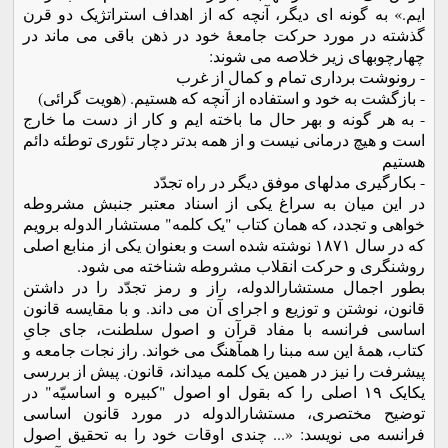
ایم.» به گونه ای دیگر، آنچه که از اهداف استراتژیک دو قرن
گذشته در مورد حرکت جامعۀ خود در ذهن باقی می ماند در
چهارچوبهای زیر خلاصه می شوند:
- رونوشت برداری تمام و کمال از غرب
- بازگشت به خود و استفاده از آنچه که هستیم. (هویت گرائی)
- به هر گونه و بهر حال ما باخته ایم و کار از دست ما خارج
است و هیچ درمانی نیست و از همه بدتر دچار تئوری توطئه دائم
هستیم
- بکارگیری مدلهای موفق دیگر در راه تجدّد
در این میان به سراغ یکی از اسناد معتبر جنبش مشروطه
خواهی و تجدد، که همان کتاب "یک کلمه" مستشار الدوله برویم
که در سال ١٨٧١ نوشته شده است و بعنوان یکی از منابع اصلی
روشنگری و حرکت انقلاب مشروطه شناخته می شود.
بطور اجمال مستشارالدوله، راز و رمز تجدّد را در داشتن
قانون، نوشتن و توزیع و اجرای آن می داند. و با مقایسه قانون
اساسی فرانسه با مفاد قرآن و اصول سلطنت، جای جایِ
کتاب، همۀ این سه مبنا را همآهنگ می خواند. راز نجات جامعه و
پیشرفت را نیز در همین یک کلمه میداند، قانون. پیش از بررسی
یکایک ١٩ اصلی را که بقول او اصول "کبیره و اساسیّه" در
توضیح مختصری، مستشارالدوله در مورد قانون اساسی
فرانسه می نویسد: «... چندی اوقات خود را به تحقیق اصول