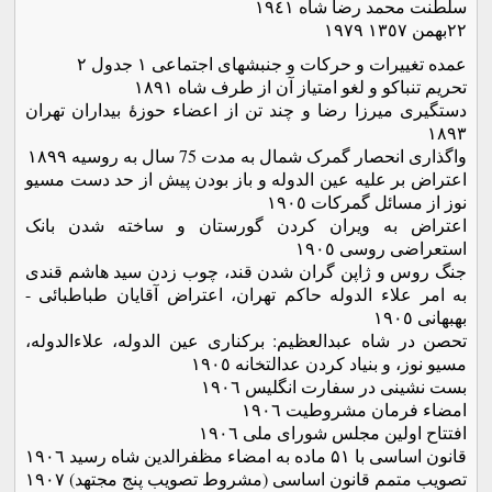
سلطنت محمد رضا شاه ١٩٤١
٢٢بهمن ١٣٥٧ ١٩٧٩
عمده تغییرات و حرکات و جنبشهای اجتماعی ١ جدول ٢
تحریم تنباکو و لغو امتیاز آن از طرف شاه ١٨٩١
دستگیری میرزا رضا و چند تن از اعضاء حوزۀ بیداران تهران
١٨٩٣
واگذاری انحصار گمرک شمال به مدت 75 سال به روسیه ١٨٩٩
اعتراض بر علیه عین الدوله و باز بودن پیش از حد دست مسیو
نوز از مسائل گمرکات ١٩٠٥
اعتراض به ویران کردن گورستان و ساخته شدن بانک
استعراضی روسی ١٩٠٥
جنگ روس و ژاپن گران شدن قند، چوب زدن سید هاشم قندی
به امر علاء الدوله حاکم تهران، اعتراض آقایان طباطبائی -
بهبهانی ١٩٠٥
تحصن در شاه عبدالعظیم: برکناری عین الدوله، علاءالدوله،
مسیو نوز، و بنیاد کردن عدالتخانه ١٩٠٥
بست نشینی در سفارت انگلیس ١٩٠٦
امضاء فرمان مشروطیت ١٩٠٦
افتتاح اولین مجلس شورای ملی ١٩٠٦
قانون اساسی با ۵۱ ماده به امضاء مظفرالدین شاه رسید ١٩٠٦
تصویب متمم قانون اساسی (مشروط تصویب پنج مجتهد) ١٩٠٧