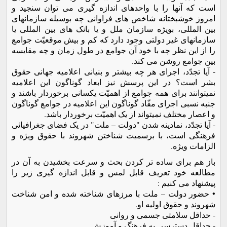
است که آنها را با واحدهای اندازه گیری می توان سنجید و
امروز خوشبختانه شاخص های فراوانی چه بوسیله سازمانهای
بین المللی، بویژه سازمان ملل و یا بانک های بین المللی یا
سازمانهای غیر دولتی وجود دارد که کم و بیش موقعیّت جوامع
را از این نظر چه با خود آن جوامع در طول زمان و چه مقایسه
بین جوامع روشن می کند.
- آیا تجدّد، اجرای هر چه بیشتر و بنیانی اعلامیه جهانی حقوق
بشر است؟ در این پرسش نیز ابعاد گوناگون این اعلامیه
نمیتوانند برای همه جوامع از اهمیّت یکسانی برخوردار باشند و
جنبه نسبی اجرای مفّاد گوناگون این اعلامیه در جوامع گوناگون
و اعصار مختلف نمیتواند از یک اهمیّت برخوردار باشد.
- آیا تجدّد، نمادینه شدن "دولت – ملت" در یک فضای جغرافیائی
فرهنگی است، با برسمیت شناختن شهروند با حقوق ویژه و
الزامات ویژه.
باز هم برای ساده تر کردن بحث و سرعت بخشیدن به آن در
مطالعه خود تعریف قابل لمس و قابل اندازه گیری زیر را
پیشنهاد می کنیم :
• حضور دولت – ملت با مرزهای شناخته شده و امن شناخت
شهروند و حقوق اولیه او.
- حداقل سلامتی جسمی و روانی
- حداقل دسترسی به فرهنگ و آموزش