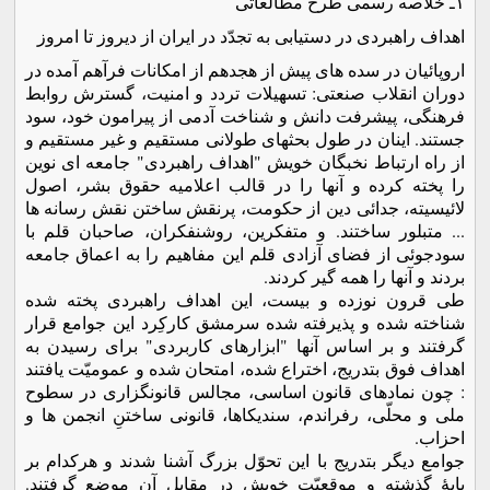
١ـ خلاصه رسمی طرح مطالعاتی
اهداف راهبردی در دستیابی به تجدّد در ایران از دیروز تا امروز
اروپائیان در سده های پیش از هجدهم از امکانات فرآهم آمده در
دوران انقلاب صنعتی: تسهیلات تردد و امنیت، گسترش روابط
فرهنگی، پیشرفت دانش و شناخت آدمی از پیرامون خود، سود
جستند. اینان در طول بحثهای طولانی مستقیم و غیر مستقیم و
از راه ارتباط نخبگان خویش "اهداف راهبردی" جامعه ای نوین
را پخته کرده و آنها را در قالب اعلامیه حقوق بشر، اصول
لائیسیته، جدائی دین از حکومت، پرنقش ساختن نقش رسانه ها
... متبلور ساختند. و متفکرین، روشنفکران، صاحبان قلم با
سودجوئی از فضای آزادی قلم این مفاهیم را به اعماق جامعه
بردند و آنها را همه گیر کردند.
طی قرون نوزده و بیست، این اهداف راهبردی پخته شده
شناخته شده و پذیرفته شده سرمشق کارکِرد این جوامع قرار
گرفتند و بر اساس آنها "ابزارهای کاربردی" برای رسیدن به
اهداف فوق بتدریج، اختراع شده، امتحان شده و عمومیّت یافتند
: چون نمادهای قانون اساسی، مجالس قانونگزاری در سطوح
ملی و محلّی، رفراندم، سندیکاها، قانونی ساختنِ انجمن ها و
احزاب.
جوامع دیگر بتدریج با این تحوّل بزرگ آشنا شدند و هرکدام بر
پایۀ گذشته و موقعیّت خویش در مقابل آن موضع گرفتند.