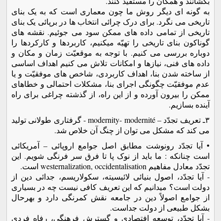
بکشانند و همگان را مستفیذ کنند.
به گونه ای دیگر روش ما چون معماری است که به یک بنای
تاریخی می نگرد. برای درک چرائی انتخاب ها در برپائی یک بنای
تاریخی از تمامی داده های ممکن سود می جوئیم. نقشه های
گوناکون بنای تاریخی را تهیّه میکنیم، کاربردها و کارکردها را
دوباره بررسی می کنیم. با توجه به موقعیّت زمان و مکان و
داده های فنی، نیازها و امکانات تلاش می کنیم اهداف اساسی
از ساخته شدن بنا، اهداف کاربردی، شاخص های موفقیّت و یا
عدم موفقیّت چگونگی اجرای بنا، مشکلات احتمالی و خطاهای
ممکن را بیرون آورده و از این راه، از گذشته چراغی برای راه
آینده بسازیم.
٣ـ تعریف تجدّد – modernity- modernité - گرفتاری طولانی تولید
می کند که مشکل می توان از چنگ آن خلاص شد.
• آیا تجدّد رونوشت مطابق اصل جوامع اروپائی – آمریکائی
است چنانکه : ما باید از نوک پا تا فرق سر فرنگی شویم. این
تجدّد معادل مفاهیم westernalization, occidentalisation است.
- آیا تجدّد، اصول بنیائی لائیسیته، سکولاریسم، جدائی دین از
دولت است؟ میدانیم که این تعریف کافی نیست چه در بسیاری
از جوامع اصولاً دین در جامعه نقش کمرنگی دارد و بهرحال
بشکل طبیعی از دولت جداست.
- آیا تجدّد، توسعه افتصادی و گسترش فرهنگی، رفاه فردی