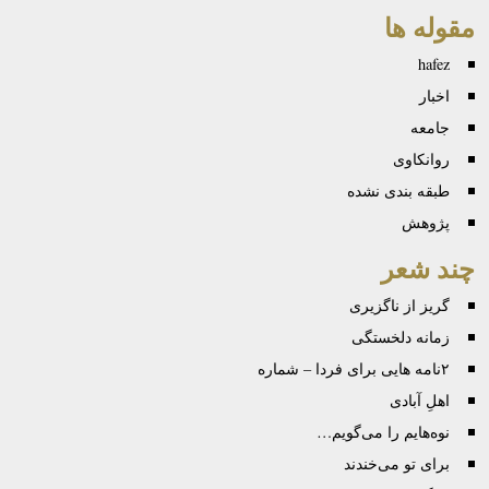
مقوله ها
hafez
اخبار
جامعه
روانكاوی
طبقه بندی نشده
پژوهش
چند شعر
گریز از ناگزیری
زمانه دلخستگی
۲نامه هایی برای فردا – شماره
اهلِ آبادی
نوه‌هایم را می‌گویم…
برای تو می‌خندند