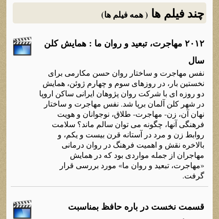
چند فیلم ها
( همه فیلم ها)
۲۰۱۲ مهاجرت، تبعيد و روان ما : همایش کلن
سال
نفس مهاجرت و ساختار روان حسن مکارمی برای
نخستين بار، در روزهای سوم و چهارم ژوئن، همايش
دو روزه ای با شرکت روان پژوهان ايرانی ساکن اروپا
در شهر کلن آلمان برپا شد. نفس مهاجرت و ساختار
نهان آن، زن- مهاجرت- طلاق، نوجوانان و هويت
فرهنگی آنها، چگونه می توان سالم ماند؟ سلامت
روابط زن و مرد در آستانه قرن بيست و يکم، و
بالاخره نقش و اهميت فرهنگ در روان درمانی
مهاجران از جمله مواردی بود که در همايش
«مهاجرت، تبعيد و روان ما» مورد بررسی قرار
گرفت.
قسمت نخست در باره حافظ بمناسبت