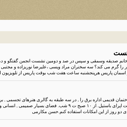
هست
خانم صدیقه وسمقی و سپس در صد و دومین نشست انجمن گفتگو و د
ر را گرم می کند؟ سه سخنران مراد ویسی ،علیرضا نوریزاده و مجتبی ط
یر اسمان پاریس هرپنجشنبه ساعت هفت شب بوقت پاریس از تلویزیون ای
ختمان قدیمی اداره برق را , در سه طبقه به گالری هنرهای تجسمی , بر
تخصیص داده است. میدان باستیل , پشت اپرای باستیل. از ۱۰ صبح ت ۹ شب. فضای ب
ی دو روز از این امکانات استفاده کنم.حسن مکارمی