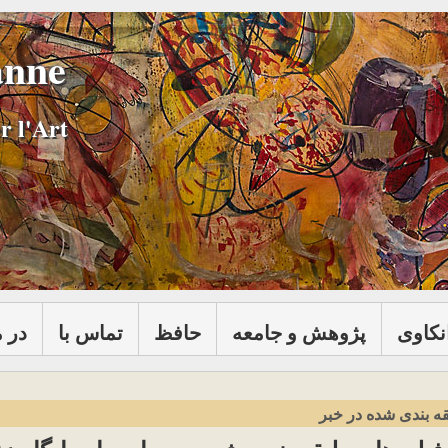
anne
r l'Art
نكاوی
پژوهش و جامعه
حافظ
تماس با
در 
ه بندی شده در خبر