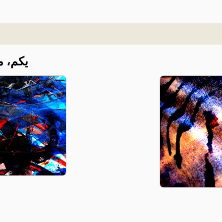
یکم، م