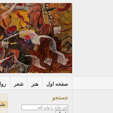
صفحه اول
هنر
شعر
روا
جستجو
طبق
جستجو