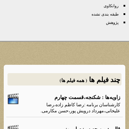
روانكاوی
طبقه بندی نشده
پژوهش
چند فیلم ها
( همه فیلم ها)
زاویه‌ها : شکنجه‌،قسمت چهارم
کارشناسان برنامه‌ :رضا کاظم زاده‌،رضا
علیخانی،مهرداد درویش پور،حسن مکارمی.
قالی : من چه سبزم امروز