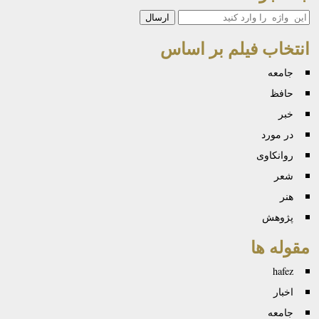
جستجو
انتخاب فیلم بر اساس
جامعه
حافظ
خبر
در مورد
روانكاوی
شعر
هنر
پژوهش
مقوله ها
hafez
اخبار
جامعه