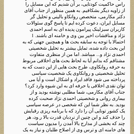
راس حاکمیت کودتایی، بر آن شدیم که این مسایل را
از زاویه دیگر بشکافیم. به همین منظور از جناب آقای
دکتر مکارمی، متخصص روانکاو بالینی و تحلیل گر
مسایل ایران، دعوت کرده ایم تا پاسخ گوی سئوالات
کاربران سبزلینک پیرامون پدیده ای به اسم احمدی
نژاد و مناقشات اخیر بین وی و خامنه ای باشند. 1
احتمالا با توجه به سابقه بحث ها و همچنین جهتی که به
این بحث داده شده، تمایل بیشتر به تحلیل شخصیتی
احمدی نژاد و... میباشد. اما من از منظری متفاوت
مشتاقم که بدانم آیا به لحاظ بحث های اخلاقی مربوط
به حرفه روانکاوی، طرح بحث هایی از این دست که به
تحلیل شخصیتی و روانکاوی یک شخصیت سیاسی
پرداخته می شود فاقد ایراد و اشکال است و آیا می
توان نقدی اخلاقی یا حرفه ای به این شیوه وارد کرد؟
جناب آقای مکارمی، شما مطلبی نوشته بودید و از
بیماری روانی و شخصیتی احمدی نژاد صحبت کرده
بودید. به نظر شما این که شخصی در عرصه سیاسی
یک کشور تونایی آن را دارد که با برنامه ریزی رقبایش
را حذف کند و این چنین از نردبان قدرت بالا ر.ود، هر
چند که بخشی از مدارج بالا آمدن را مدیون سیاست
های خامنه ای و ترس وی از اصلاح طلبان و نیاز به یک