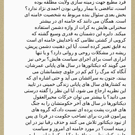
فرد مطیع جهت زمینه سازی ولایت مطلقه بوده
است، تناقضی با بیمار روانی بودن احمدی نژاد ندارد؟
بخش بعدی سئوال بنده مربوط به شخصیت خامنه ای
است. همگان می دانند که خامنه ای در بیشتر
سخنرانی هایش به کرات از واژه دشمن استفاده
میکند. دایره این دشمنان به قدری وسیع گشته که
کروبی از کشتی نظامی که ناخدایش خامنه ای است
به قایق تعبیر کرده است. آیا این ذهنیت دشمن پریش،
ریشه در مشکلات روحی و روانی دارد؟ و یا تنها
ابزاری است برای اجرای سیاست هایش؟ برخی نیز
می گویند که دیکتاتورها در سال های پایانی عمرشان،
آنگاه که مرگ را کم کم در جلوی چشمانشان می
بینند، جنون به سراغشان می آید و حتی اشاره ای که
به کشتارهای سال های پایانی زندگی خمینی در تایید
این نظریه ارجاع می شود، آیا این نظر را گفته درستی
می دانید؟ یا بیشتر می توان حرکات محیرالعقول
دیکتاتورها در سال های آخر حکومتشان را به جنگ
های قدرت پشت پرده ای نسبت داد،که گروه های
پیرامون قدرت برای تصاحب حکومت در فردا ی پس
از نبود دیکتاتور تلاش می کنند و حذف رقبا نیز در این
زمینه است؟ در مورد خامنه ای امروز و سیاست
هایش کدام نظر مصداق دارد؟ این که ایشان بیماری