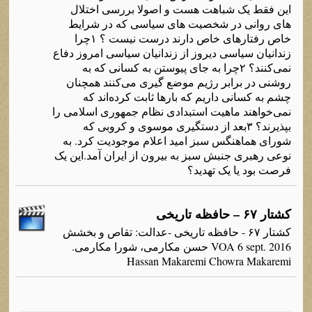
این فقط یک شباهت هست و اصولا بررسی اختلال
های روانی در شخصیت های سیاسی که در شرایط
خاص رفتارهای خاص دارند درست نیست ؟ ۱چرا
زندانیان سیاسی دیروز از زندانیان سیاسی امروز دفاع
نمی‌کنند؟ ۲چرا به جای پیوستن به کسانی که به
روشنی در برابر رژیم موضع گیری می‌کنند همچنان
چشم به کسانی داریم که بارها ثابت کرده‌اند که
نمی‌خواهند ماهیت استبدادی نظام جمهوری اسلامی را
بپذیرند؟ ۳بعد از دستگیری موسوی و کروبی که
شورای هماهنگس سبز امید اعلام موجودیت کرد. به
نوعی رهبری جنبش سبز به بیرون از ایران آمد.این یک
فرصت بود یا یک تهدید؟
کشتار ۶۷ – حافظه تاریخی
کشتار ۶۷ - حافظه تاریخی -عدالت: تقاص و بخشش
VOA 6 sept. 2016 حسن مکارمی، شورا مکارمی.
Hassan Makaremi Chowra Makaremi