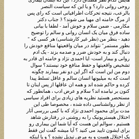
روحی روانی دارد؟ و یا این که سیاست النصر
بالرعب، نتیجه تحرکات اطرافیانی است که رای پس
از مرگ خامنه ای مهیا می شوند؟ 3 جناب دکتر
مکارمی - ضمن سلام و خوش آمد - لطفا با بیانی
ساده فرق میان یک انسان روانی و سالم را توضیح
دهید - بنظر من (نظر غیر کارشناسی) هر کسی که "
بطور مستمر" نتواند در میان واقعیتها منافع خودش را
دنبال کند و به خودش ضرر و صدمه بزند - یک ادم
روانی و بیمار است- ایا احمدی نژاد و خامنه ای قادر به
تشخیص واقعیتها و حفظ منافع خود نیستند؟ سوال
دوم من این است که اگر این دو نفر بیمارند چگونه
است که به میلیونها انسان سالم و عاقل تسلط پیدا
کرده و حاکم شده اند و همه ان عاقلها از پس اینان تا
کنون بر نیامده اند؟ سلام و عرض ادب ، همانطور که
مستحضر هستید نظریه های زیادی برای افراد سیاسی
از نظر روانشناسی داده شده ، مخصوصا طی این
مدت برای محمود احمدی نژاد که با کمی بررسی آثار
اختلال هیستریونیک را به روشنی در رفتارش شاهد
هستیم ، سوالم این هست که آیا شما این بیماری رو
برای ایشون تایید می کنید ؟ آیا میشه گفت این فقط
یک اختلال هست و به مرض تبدیل نشده ؟ و یا اینکه