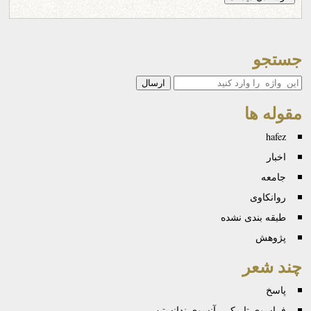
جستجو
جستجو
مقوله ها
hafez
اخبار
جامعه
روانكاوی
طبقه بندی نشده
پژوهش
چند شعر
پاسخ
فراسویِ تاریکی، آنسوی ندانستن