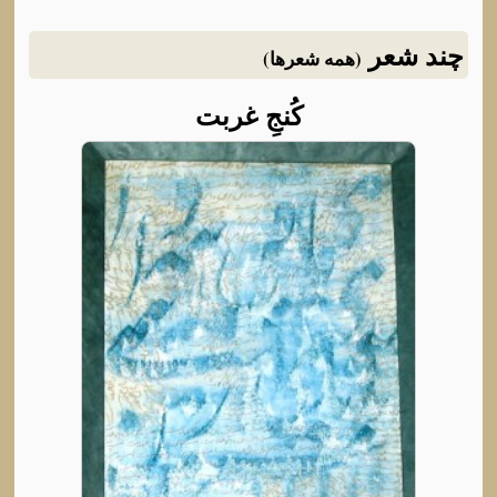
چند شعر
(همه شعرها)
کُنجِ غربت