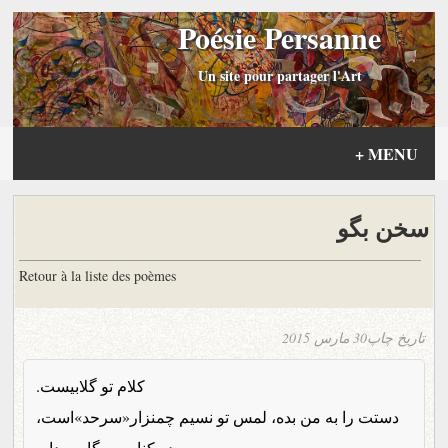
Poésie Persanne
Un site pour partager l'Art
+
MENU
سخن بگو
Retour à la liste des poèmes
تاریخ چاپ
30 مارس 2015
کلام تو گلابیست.
دستت را به من بده، لمس تو نسیم چمنزار«سرحد»است،
در کنارِ من گام بردار،