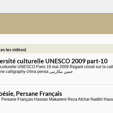
es les vidéos)
versité culturelle UNESCO 2009 part-10
té culturelle UNESCO Paris 19 mai 2009 Regard croisé sur la ca
Fun Zeng iran chine calligraphy china persia حسن مکارمی
oésie, Persane Français
e, Persane Français Hassan Makaremi Reza Afchar Nadéri Ha