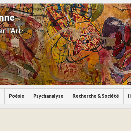
anne
r l'Art
Poésie
Psychanalyse
Recherche & Société
H