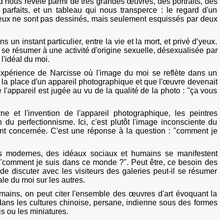
 nous révèle parmi de très grandes œuvres, des portraits, des
arfaits, et un tableau qui nous transperce : le regard d'un
yeux ne sont pas dessinés, mais seulement esquissés par deux
s un instant particulier, entre la vie et la mort, et privé d’yeux.
t se résumer à une activité d'origine sexuelle, désexualisée par
l'idéal du moi.
expérience de Narcisse où l'image du moi se reflète dans un
t à la place d'un appareil photographique et que l'œuvre devenait
 l'appareil est jugée au vu de la qualité de la photo : "ça vous
e et l'invention de l'appareil photographique, les peintres
 du perfectionnisme. Ici, c'est plutôt l'image inconsciente du
ment concernée. C'est une réponse à la question : "comment je
es modernes, des idéaux sociaux et humains se manifestent
"comment je suis dans ce monde ?". Peut être, ce besoin des
de discuter avec les visiteurs des galeries peut-il se résumer
éale du moi sur les autres.
mains, on peut citer l'ensemble des œuvres d'art évoquant la
 dans les cultures chinoise, persane, indienne sous des formes
s ou les miniatures.