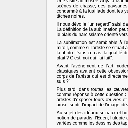
Une visite au musée Goya à Madrid
scènes de chasse, des paysages p
condamné à la fusillade dont les 
tâches noires.
Il nous dévoile "un regard" saisi dan
La définition de la sublimation peu
le biais du narcissisme orienté vers 
La sublimation est semblable à l'
miroir, comme si l'artiste se situai
la photo. Dans ce cas, la qualité de
plaît ? C'est moi qui l'ai fait".
Avant l’avènement de l’art modern
classiques avaient cette obsession
corps de l'artiste qui est directe
suis ?"
Plus tard, dans toutes les œuvr
comme réponse à cette question : 
artistes d'exposer leurs œuvres et 
ainsi : sentir l'impact de l'image id
Au sujet des idéaux sociaux et hu
notion de paradis, l'Eden, l'utopie
variées comme les dessins des tapi