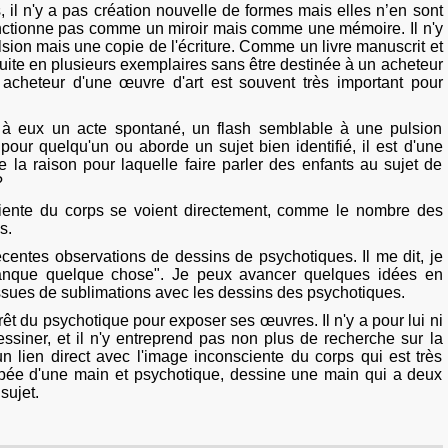
 il n'y a pas création nouvelle de formes mais elles n’en sont
onctionne pas comme un miroir mais comme une mémoire. Il n'y
sion mais une copie de l'écriture. Comme un livre manuscrit et
duite en plusieurs exemplaires sans être destinée à un acheteur
er acheteur d'une œuvre d'art est souvent très important pour
 à eux un acte spontané, un flash semblable à une pulsion
 pour quelqu'un ou aborde un sujet bien identifié, il est d'une
e la raison pour laquelle faire parler des enfants au sujet de
?
iente du corps se voient directement, comme le nombre des
s.
écentes observations de dessins de psychotiques. Il me dit, je
 manque quelque chose". Je peux avancer quelques idées en
ssues de sublimations avec les dessins des psychotiques.
êt du psychotique pour exposer ses œuvres. Il n'y a pour lui ni
dessiner, et il n'y entreprend pas non plus de recherche sur la
un lien direct avec l'image inconsciente du corps qui est très
apée d'une main et psychotique, dessine une main qui a deux
sujet.