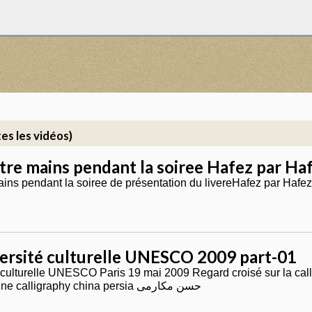
es les vidéos)
tre mains pendant la soiree Hafez par Ha
ains pendant la soiree de présentation du livereHafez par Haf
versité culturelle UNESCO 2009 part-01
té culturelle UNESCO Paris 19 mai 2009 Regard croisé sur la ca
Fun Zeng iran chine calligraphy china persia حسن مکارمی