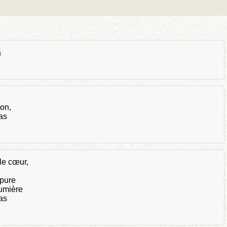
a
on,
as
le cœur,
 pure
lumière
as