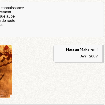
e connaissance
uvement
haque aube
n de route
as
Hassan Makaremi
Avril 2009