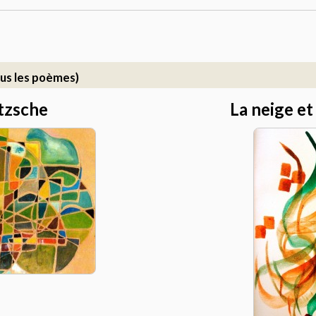
us les poèmes)
tzsche
La neige e