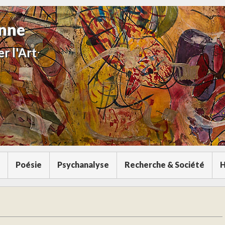
anne
r l'Art
Poésie
Psychanalyse
Recherche & Société
H