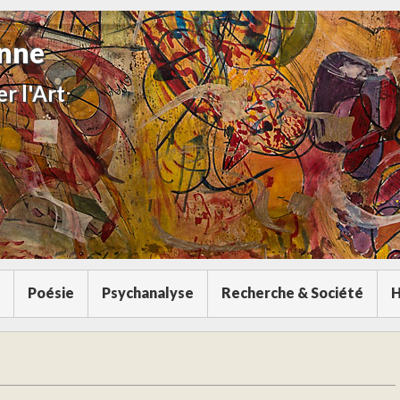
anne
r l'Art
Poésie
Psychanalyse
Recherche & Société
H