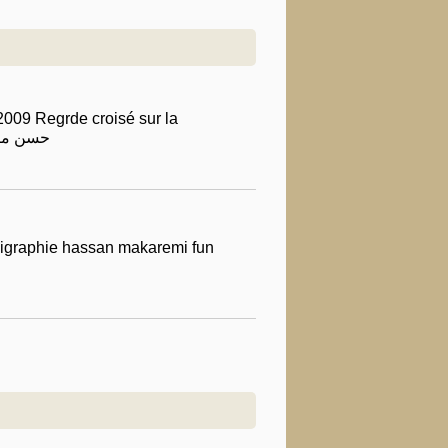
2009 Regrde croisé sur la
iran chine calligraphy china persia حسن مکارمی
lligraphie hassan makaremi fun